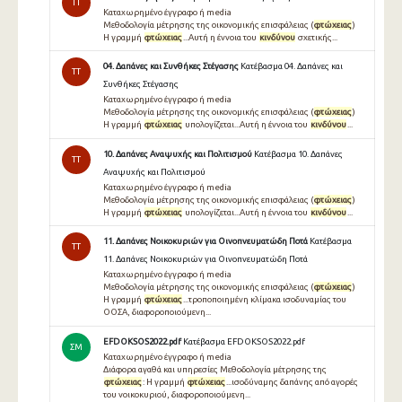
TT
Καταχωρημένο έγγραφο ή media
Μεθοδολογία µέτρησης της οικονοµικής επισφάλειας (
φτώχειας
)
Η γραµµή
φτώχειας
...Αυτή η έννοια του
κινδύνου
σχετικής...
04. Δαπάνες και Συνθήκες Στέγασης
Κατέβασμα 04. Δαπάνες και
TT
Συνθήκες Στέγασης
Καταχωρημένο έγγραφο ή media
Μεθοδολογία μέτρησης της οικονομικής επισφάλειας (
φτώχειας
)
Η γραμμή
φτώχειας
υπολογίζεται...Αυτή η έννοια του
κινδύνου
...
10. Δαπάνες Αναψυχής και Πολιτισμού
Κατέβασμα 10. Δαπάνες
TT
Αναψυχής και Πολιτισμού
Καταχωρημένο έγγραφο ή media
Μεθοδολογία μέτρησης της οικονομικής επισφάλειας (
φτώχειας
)
Η γραμμή
φτώχειας
υπολογίζεται...Αυτή η έννοια του
κινδύνου
...
11. Δαπάνες Νοικοκυριών για Οινοπνευματώδη Ποτά
Κατέβασμα
TT
11. Δαπάνες Νοικοκυριών για Οινοπνευματώδη Ποτά
Καταχωρημένο έγγραφο ή media
Μεθοδολογία μέτρησης της οικονομικής επισφάλειας (
φτώχειας
)
Η γραμμή
φτώχειας
...τροποποιημένη κλίμακα ισοδυναμίας του
ΟΟΣΑ, διαφοροποιούμενη...
EFDOKSOS2022.pdf
Κατέβασμα EFDOKSOS2022.pdf
ΣΜ
Καταχωρημένο έγγραφο ή media
Διάφορα αγαθά και υπηρεσίες Μεθοδολογία μέτρησης της
φτώχειας
: Η γραμμή
φτώχειας
...ισοδύναμης δαπάνης από αγορές
του νοικοκυριού, διαφοροποιούμενη...