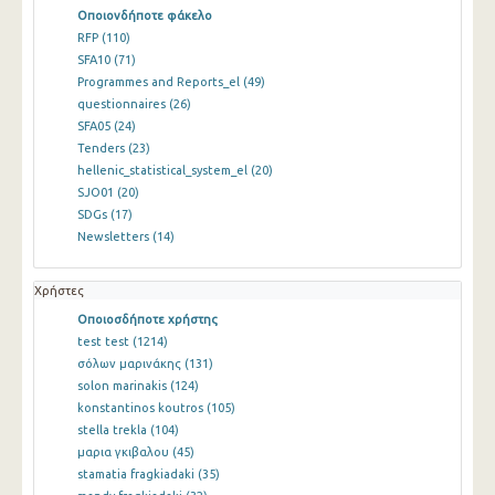
Οποιονδήποτε φάκελο
RFP
(110)
SFA10
(71)
Programmes and Reports_el
(49)
questionnaires
(26)
SFA05
(24)
Tenders
(23)
hellenic_statistical_system_el
(20)
SJO01
(20)
SDGs
(17)
Newsletters
(14)
Χρήστες
Οποιοσδήποτε χρήστης
test test
(1214)
σόλων μαρινάκης
(131)
solon marinakis
(124)
konstantinos koutros
(105)
stella trekla
(104)
μαρια γκιβαλου
(45)
stamatia fragkiadaki
(35)