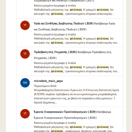
Χωρισμένων και Μεικτών Οικογενειών ( 2021 )
Καταχωρημένο έγγραφο ή media
Μεθοδολογία μέτρησης της
φτώχειας
Η γραμμή
φτώχειας
(το
κατώφλι της
φτώχειας
...τροποποιημένη κλίμακα ισοδυναμίας...
Υγεία και Συνθήκες Διαβίωσης Παιδιών ( 2024 )
Κατέβασμα Υγεία
TT
και Συνθήκες Διαβίωσης Παιδιών ( 2024 )
Καταχωρημένο έγγραφο ή media
Μεθοδολογία μέτρησης της
φτώχειας
Η γραμμή
φτώχειας
(το
κατώφλι της
φτώχειας
...τροποποιημένη κλίμακα ισοδυναμίας του...
Πρόσβαση στις Yπηρεσίες ( 2024 )
Κατέβασμα Πρόσβαση στις
TT
Yπηρεσίες ( 2024 )
Καταχωρημένο έγγραφο ή media
Μεθοδολογία μέτρησης της
φτώχειας
Η γραμμή
φτώχειας
(το
κατώφλι της
φτώχειας
...τροποποιημένη κλίμακα ισοδυναμίας του...
microdata_main_page
SM
Περιεχόμενο Web
Μικροδεδομένα Στατιστικών Ερευνών Η Ελληνική Στατιστική Αρχή
(ΕΛΣΤΑΤ) παρέχει πρόσβαση σε ανωνυμοποιημένα μικροδεδομένα
στατιστικών ερευνών της με βάση τα παρακάτω είδη αρχείων: 1.
Αρχεία Δημόσιας...
Έρευνα Οικογενειακών Προϋπολογισμών ( 2024 )
Κατέβασμα
TT
Έρευνα Οικογενειακών Προϋπολογισμών ( 2024 )
Καταχωρημένο έγγραφο ή media
Μεθοδολογία μέτρησης της
φτώχειας
Η γραμμή
φτώχειας
(το
κατώφλι της
φτώχειας
...ισοδύναμης δαπάνης από αγορές του...