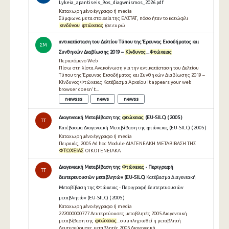
Lykeia_apantiseis_9os_diagwnismos_2026.pdf
Καταχωρημένο έγγραφο ή media
Σύμφωνα με τα στοιχεία της ΕΛΣΤΑΤ, πόσο ήταν το κατώφλι
κινδύνου
φτώχειας
(σε ευρώ
αντικατάσταση του Δελτίου Τύπου της Έρευνας Εισοδήματος και
ΣΜ
Συνθηκών Διαβίωσης 2019 –
Κίνδυνος
...
Φτώχειας
Περιεχόμενο Web
Πίσω στη λίστα Ανακοίνωση για την αντικατάσταση του Δελτίου
Τύπου της Έρευνας Εισοδήματος και Συνθηκών Διαβίωσης 2019 –
Κίνδυνος Φτώχειας Κατέβασμα Αρχείου It appears your web
browser doesn't...
newsss
news
newss
Διαγενεακή Μεταβίβαση της
φτώχειας
(EU-SILC) ( 2005 )
TT
Κατέβασμα Διαγενεακή Μεταβίβαση της φτώχειας (EU-SILC) ( 2005 )
Καταχωρημένο έγγραφο ή media
Πειραιάς, 2005 Αd hoc Module ΔΙΑΓΕΝΕΑΚΗ ΜΕΤΑΒΙΒΑΣΗ ΤΗΣ
ΦΤΩΧΕΙΑΣ
ΟΙΚΟΓΕΝΕΙΑΚΑ
Διαγενεακή Μεταβίβαση της
Φτώχειας
- Περιγραφή
TT
δευτερευουσών μεταβλητών (EU-SILC)
Κατέβασμα Διαγενεακή
Μεταβίβαση της Φτώχειας - Περιγραφή δευτερευουσών
μεταβλητών (EU-SILC) ( 2005 )
Καταχωρημένο έγγραφο ή media
222000000777 Δευτερεύουσες μεταβλητές 2005 Διαγενεακή
μεταβίβαση της
φτώχειας
...συμπληρωθεί η μεταβλητή
Δευτερεύουσες μεταβλητές 2005 Διαγενεακή...