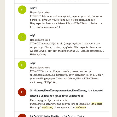
sdg11
ST
Περιεχόμενο Web
ΣΤΟΧΟΣ 11 Δημιουργούμε ασφαλείς, προσαρμοστικές βιώσιμες
πόλεις και ανθρώπινους οικισμούς, χωρίς αποκλεισμούς
Πληροφορίες Στόχοι και Δείκτες Εθνικοί ΣΒΑ ΣΒΑ στο πλαίσιο της
ΕΕ Πρόοδος του στόχου 11...
sdg3
ST
Περιεχόμενο Web
ΣΤΟΧΟΣ 3 Διασφαλίζουμε μία ζωή με υγεία και προάγουμε την
ευημερία για όλους, σε όλες τις ηλικίες Πληροφορίες Στόχοι και
Δείκτες Εθνικοί ΣΒΑ ΣΒΑ στο πλαίσιο της ΕΕ Πρόοδος του στόχου 3
Η διασφάλιση...
sdg2
ST
Περιεχόμενο Web
ΣΤΟΧΟΣ 2 Δίνουμε τέλος στην πείνα, πετυχαίνουμε την
επισιτιστική ασφάλεια, βελτιώνουμε τη διατροφή και τη βιώσιμη
γεωργία Πληροφορίες Στόχοι και Δείκτες Εθνικοί ΣΒΑ ΣΒΑ στο
πλαίσιο της ΕΕ Πρόοδος...
08. Ιδιωτική Εκπαίδευση και Δαπάνες Εκπαίδευσης
Κατέβασμα 08.
TT
Ιδιωτική Εκπαίδευση και Δαπάνες Εκπαίδευσης
Καταχωρημένο έγγραφο ή media
Μεθοδολογία µέτρησης της οικονοµικής επισφάλειας (
φτώχειας
)
Η γραµµή
φτώχειας
...Αυτή η έννοια του
κινδύνου
...
06. Δαπάνες Υγείας
Κατέβασμα 06. Δαπάνες Υγείας