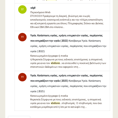
sdg8
ST
Περιεχόμενο Web
ΣΤΟΧΟΣ 8 Προάγουμε τη διαρκή, βιώσιμη και χωρίς
αποκλεισμούς οικονομική ανάπτυξη και την πλήρη απασχόληση
και αξιοπρεπή εργασία για όλους Πληροφορίες Στόχοι και Δείκτες
Εθνικοί ΣΒΑ ΣΒΑ στο πλαίσιο...
Υγεία. Κατάσταση υγείας, χρήση υπηρεσιών υγείας, παράγοντες
TT
που επηρεάζουν την υγεία ( 2022 )
Κατέβασμα Υγεία. Κατάσταση
υγείας, χρήση υπηρεσιών υγείας, παράγοντες που επηρεάζουν την
υγεία ( 2022 )
Καταχωρημένο έγγραφο ή media
ή θεραπεία Σύμφωνα με τους ειδικούς επιστήμονες η στοματική
υγεία μειώνει τον
κίνδυνο
...να επιτευχθεί η ποιοτική βελτίωση των
στατιστικών δεδομένων που αφορούν στη ...
Υγεία. Κατάσταση υγείας, χρήση υπηρεσιών υγείας, παράγοντες
TT
που επηρεάζουν την υγεία ( 2025 )
Κατέβασμα Υγεία. Κατάσταση
υγείας, χρήση υπηρεσιών υγείας, παράγοντες που επηρεάζουν την
υγεία ( 2025 )
Καταχωρημένο έγγραφο ή media
θεραπεία Σύμφωνα με τους ειδικούς επιστήμονες, η στοματική
υγεία μειώνει τον
κίνδυνο
...πληθυσμός: Ο πληθυσμός που έχει
εισόδημα μικρότερο από ή ίσο με το κατώφλι της...