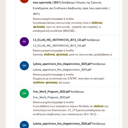
τους ερευνητές ( 2021 )
Κατέβασμα Οδηγίες της Έρευνας
Εισοδήματος και Συνθηκών Διαβίωσης προς τους ερευνητές (
2021 )
Καταχωρημένο έγγραφο ή media
Κυριότεροι δείκτες κοινωνικής συνοχής είναι ο
κίνδυνος
φτώχειας
πριν τις κοινωνικές...γήρατος και χηρείας), η
εισοδηματική ανισότητα (S80/S20),...
C3_ELLAS_ME_ARITHMOUS_2013_GR.pdf
Κατέβασμα
KK
C3_ELLAS_ME_ARITHMOUS_2013_GR.pdf
Καταχωρημένο έγγραφο ή media
Σχετικός
κίνδυνος
φτώχειας
μετά τις κοινωνικές μεταβιβάσεις α.
Lykeia_apantiseis_8os_diagwnismos_2025.pdf
Κατέβασμα
SM
Lykeia_apantiseis_8os_diagwnismos_2025.pdf
Καταχωρημένο έγγραφο ή media
Σύμφωνα με τα στοιχεία της ΕΛΣΤΑΤ, ποιο ήταν το κατώφλι
κινδύνου
φτώχειας
(σε ευρώ
Dec_Work_Program_2022.pdf
Κατέβασμα
ΣΜ
Dec_Work_Program_2022.pdf
Καταχωρημένο έγγραφο ή media
Η μη διάθεση των αναγκαίων πόρων θα θέσει σε
κίνδυνο
την
υλοποίηση του Στατιστικού...01_21 Έρευνα εισοδήματος και
συνθηκών διαβίωσης των νοικοκυριών (EU- SILC) -...
Lykeia_apantiseis_9os_diagwnismos_2026.pdf
Κατέβασμα
SM