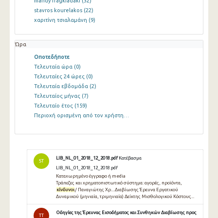
mandy fragkiadaki
(32)
stavros kourelakos
(22)
χαριτίνη τσιαλαμάνη
(9)
Ώρα
Οποτεδήποτε
Τελευταία ώρα
(0)
Τελευταίες 24 ώρες
(0)
Τελευταία εβδομάδα
(2)
Τελευταίος μήνας
(7)
Τελευταίο έτος
(159)
Περιοχή ορισμένη από τον χρήστη…
LIB_NL_01_2018_12_2018.pdf
Κατέβασμα
ST
LIB_NL_01_2018_12_2018.pdf
Καταχωρημένο έγγραφο ή media
Τράπεζες και χρηματοπιστωτικό σύστημα: αγορές, προϊόντα,
κίνδυνοι
/ Παναγιώτης Χρ....Διαβίωσης Έρευνα Εργατικού
Δυναμικού (μηνιαία, τριμηνιαία) Δείκτης Μισθολογικού Κόστους...
Οδηγίες της Έρευνας Εισοδήματος και Συνθηκών Διαβίωσης προς
TT