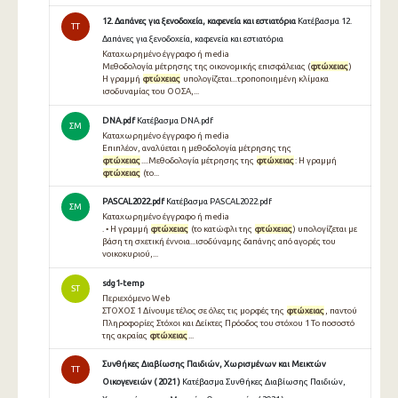
12. Δαπάνες για ξενοδοχεία, καφενεία και εστιατόρια
Κατέβασμα 12.
TT
Δαπάνες για ξενοδοχεία, καφενεία και εστιατόρια
Καταχωρημένο έγγραφο ή media
Μεθοδολογία μέτρησης της οικονομικής επισφάλειας (
φτώχειας
)
Η γραμμή
φτώχειας
υπολογίζεται...τροποποιημένη κλίμακα
ισοδυναμίας του ΟΟΣΑ,...
DNA.pdf
Κατέβασμα DNA.pdf
ΣΜ
Καταχωρημένο έγγραφο ή media
Επιπλέον, αναλύεται η μεθοδολογία μέτρησης της
φτώχειας
....Μεθοδολογία μέτρησης της
φτώχειας
: Η γραμμή
φτώχειας
(το...
PASCAL2022.pdf
Κατέβασμα PASCAL2022.pdf
ΣΜ
Καταχωρημένο έγγραφο ή media
. • Η γραμμή
φτώχειας
(το κατώφλι της
φτώχειας
) υπολογίζεται με
βάση τη σχετική έννοια...ισοδύναμης δαπάνης από αγορές του
νοικοκυριού,...
sdg1-temp
ST
Περιεχόμενο Web
ΣΤΟΧΟΣ 1 Δίνουμε τέλος σε όλες τις μορφές της
φτώχειας
, παντού
Πληροφορίες Στόχοι και Δείκτες Πρόοδος του στόχου 1 Τo ποσοστό
της ακραίας
φτώχειας
...
Συνθήκες Διαβίωσης Παιδιών, Χωρισμένων και Μεικτών
TT
Οικογενειών ( 2021 )
Κατέβασμα Συνθήκες Διαβίωσης Παιδιών,