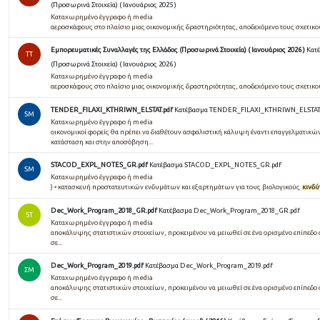
(Προσωρινά Στοιχεία) ( Ιανουάριος 2025 )
Καταχωρημένο έγγραφο ή media
αεροσκάφους στο πλαίσιο μιας οικονομικής δραστηριότητας, αποδεχόμενο τους σχετικ
Εμπορευματικές Συναλλαγές της Ελλάδος (Προσωρινά Στοιχεία) ( Ιανουάριος 2026 )
Κατ
TT
(Προσωρινά Στοιχεία) ( Ιανουάριος 2026 )
Καταχωρημένο έγγραφο ή media
αεροσκάφους στο πλαίσιο μιας οικονομικής δραστηριότητας, αποδεχόμενο τους σχετικ
TENDER_FILAXI_KTHRIWN_ELSTAT.pdf
Κατέβασμα TENDER_FILAXI_KTHRIWN_ELSTAT
SM
Καταχωρημένο έγγραφο ή media
οικονομικοί φορείς θα πρέπει να διαθέτουν ασφαλιστική κάλυψη έναντι επαγγελματικώ
κατάσταση και στην αποσόβηση...
STACOD_EXPL_NOTES_GR.pdf
Κατέβασμα STACOD_EXPL_NOTES_GR.pdf
SM
Καταχωρημένο έγγραφο ή media
) • κατασκευή προστατευτικών ενδυμάτων και εξαρτημάτων για τους βιολογικούς
κινδύ
Dec_Work_Program_2018_GR.pdf
Κατέβασμα Dec_Work_Program_2018_GR.pdf
ST
Καταχωρημένο έγγραφο ή media
αποκάλυψης στατιστικών στοιχείων, προκειμένου να μειωθεί σε ένα ορισμένο επίπεδο
σε...
Dec_Work_Program_2019.pdf
Κατέβασμα Dec_Work_Program_2019.pdf
ΣΜ
Καταχωρημένο έγγραφο ή media
αποκάλυψης στατιστικών στοιχείων, προκειμένου να μειωθεί σε ένα ορισμένο επίπεδο
σε...