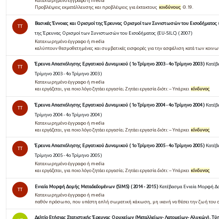
Καταχωρημένο έγγραφο ή media
Προβλέψεις εκμετάλλευσης και προβλέψεις για έκτακτους
κινδύνους
Θ.19.
Βασικές Έννοιες και Ορισμοί της Έρευνας Ορισμοί των Συνιστωσών του Εισοδήματος (E
TT
της Έρευνας Ορισμοί των Συνιστωσών του Εισοδήματος (EU-SILC) ( 2007 )
Καταχωρημένο έγγραφο ή media
καλύπτουν θεσμοθετημένες και συμβατικές εισφορές για την ασφάλιση κατά των κοιν
Έρευνα Απασχόλησης Εργατικού Δυναμικού ( 1ο Τρίμηνο 2003 - 4ο Τρίμηνο 2003 )
Κατέβ
TT
Τρίμηνο 2003 - 4ο Τρίμηνο 2003 )
Καταχωρημένο έγγραφο ή media
και εργάζεται, για ποιο λόγο ζητάει εργασία; Ζητάει εργασία διότι: – Υπάρχει
κίνδυνος
Έρευνα Απασχόλησης Εργατικού Δυναμικού ( 1ο Τρίμηνο 2004 - 4ο Τρίμηνο 2004 )
Κατέβ
TT
Τρίμηνο 2004 - 4ο Τρίμηνο 2004 )
Καταχωρημένο έγγραφο ή media
και εργάζεται, για ποιο λόγο ζητάει εργασία; Ζητάει εργασία διότι: – Υπάρχει
κίνδυνος
Έρευνα Απασχόλησης Εργατικού Δυναμικού ( 1ο Τρίμηνο 2005 - 4ο Τρίμηνο 2005 )
Κατέβ
TT
Τρίμηνο 2005 - 4ο Τρίμηνο 2005 )
Καταχωρημένο έγγραφο ή media
και εργάζεται, για ποιο λόγο ζητάει εργασία; Ζητάει εργασία διότι: – Υπάρχει
κίνδυνος
Ενιαία Μορφή Δομής Μεταδεδομένων (SIMS) ( 2014 - 2015 )
Κατέβασμα Ενιαία Μορφή Δομ
TT
Καταχωρημένο έγγραφο ή media
παθόν πρόσωπο, που υπέστη απλή σωµατική κάκωση, µη ικανή να θέσει την ζωή του 
Δελτίο Ετήσιας Στατιστικής Έρευνας Ορυχείων (Μεταλλείων- Λατομείων- Αλυκών), Τύπο