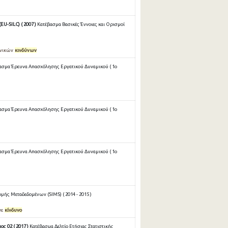
U-SILC) ( 2007 )
Κατέβασμα Βασικές Έννοιες και Ορισμοί
ωνικών
κινδύνων
ασμα Έρευνα Απασχόλησης Εργατικού Δυναμικού ( 1ο
ασμα Έρευνα Απασχόλησης Εργατικού Δυναμικού ( 1ο
ασμα Έρευνα Απασχόλησης Εργατικού Δυναμικού ( 1ο
ής Μεταδεδομένων (SIMS) ( 2014 - 2015 )
σε
κίνδυνο
ς 02 ( 2017 )
Κατέβασμα Δελτίο Ετήσιας Στατιστικής