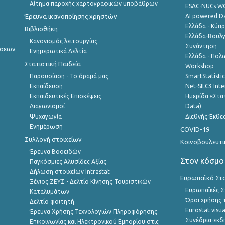
Αίτημα παροχής χαρτογραφικών υποβάθρων
ESAC-NUCs 
Έρευνα ικανοποίησης χρηστών
AI powered Dat
Ελλάδα - Κύπ
Βιβλιοθήκη
Ελλάδα-Βουλγ
Κανονισμός λειτουργίας
Συνάντηση
ήσεων
Ενημερωτικά Δελτία
Ελλάδα - Πολω
Στατιστική Παιδεία
Workshop
Παρουσίαση - Το όραμά μας
SmartStatisti
Εκπαίδευση
Net-SILC3 Int
Εκπαιδευτικές Επισκέψεις
Ημερίδα «Στατ
Διαγωνισμοί
Data)
Ψυχαγωγία
Διεθνής Έκθε
Ενημέρωση
COVID-19
Συλλογή στοιχείων
Κοινοβουλευτι
Έρευνα Βοοειδών
Στον κόσμο
Παγκόσμιες Αλυσίδες Αξίας
Δήλωση στοιχείων Intrastat
Ευρωπαϊκό Στα
Ξένιος ΖΕΥΣ - Δελτίο Κίνησης Τουριστικών
Ευρωπαϊκές Στ
Καταλυμάτων
Όροι χρήσης 
Δελτίο φοιτητή
Eurostat visua
Έρευνα Χρήσης Τεχνολογιών Πληροφόρησης
Συνέδρια-εκδ
Επικοινωνίας και Ηλεκτρονικού Εμπορίου στις