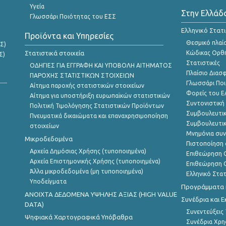
Υγεία
Στην Ελλάδ
Γλωσσάρι Ποιότητας του ΕΣΣ
Ελληνικό Στατ
Προϊόντα και Υπηρεσίες
Θεσμικό πλαί
Σ)
Στατιστικά στοιχεία
Κώδικας Ορθή
Σ)
Στατιστικές
ΟΔΗΓΙΕΣ ΓΙΑ ΕΓΓΡΑΦΗ ΚΑΙ ΥΠΟΒΟΛΗ ΑΙΤΗΜΑΤΟΣ
Πλαίσιο Διασ
ΠΑΡΟΧΗΣ ΣΤΑΤΙΣΤΙΚΩΝ ΣΤΟΙΧΕΙΩΝ
Γλωσσάρι Ποι
Αίτημα παροχής στατιστικών στοιχείων
Φορείς του 
Αίτημα για υποστήριξη ευρωπαϊκών στατιστικών
Συντονιστική
Πολιτική Τιμολόγησης Στατιστικών Προϊόντων
Συμβουλευτικ
Πνευματικά δικαιώματα και επαναχρησιμοποίηση
Συμβουλευτικ
στοιχείων
Μνημόνια συν
Μικροδεδομένα
Πιστοποίηση 
Αρχεία Δημόσιας Χρήσης (τυποποιημένα)
Επιθεώρηση Ο
Αρχεία Επιστημονικής Χρήσης (τυποποιημένα)
Επιθεώρηση Ο
Άλλα μικροδεδομένα (μη τυποποιημένα)
Ελληνικό Στα
Υποδείγματα
Προγράμματα κ
ANOIXTA ΔΕΔΟΜΕΝΑ ΥΨΗΛΗΣ ΑΞΙΑΣ (HIGH VALUE
Συνέδρια και 
DATA)
Συνεντεύξεις
Ψηφιακά Χαρτογραφικά Υπόβαθρα
Συνέδρια Χρ