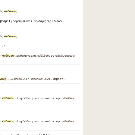
ούς
κινδύνους
έβασμα Εμπορευματικές Συναλλαγές της Ελλάδος
ούς
κινδύνους
.pdf
ν
κινδύνων
...σε θέση να αντεπεξέλθουν σε κάθε δυσάρεστη
νους
..., βλ. κλάδο 65 Επικεφαλίδα: 66.21 Εκτίμηση...
 ο
κίνδυνος
...Η μη διάθεση των αναγκαίων πόρων θα θέσει
 ο
κίνδυνος
...Η μη διάθεση των αναγκαίων πόρων θα θέσει