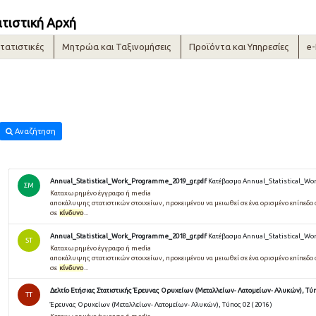
ατιστική Αρχή
τατιστικές
Μητρώα και Ταξινομήσεις
Προϊόντα και Υπηρεσίες
e
Αναζήτηση
Annual_Statistical_Work_Programme_2019_gr.pdf
Κατέβασμα Annual_Statistical_Wo
ΣΜ
Καταχωρημένο έγγραφο ή media
αποκάλυψης στατιστικών στοιχείων, προκειμένου να μειωθεί σε ένα ορισμένο επίπεδο
σε
κίνδυνο
...
Annual_Statistical_Work_Programme_2018_gr.pdf
Κατέβασμα Annual_Statistical_Wo
ST
Καταχωρημένο έγγραφο ή media
αποκάλυψης στατιστικών στοιχείων, προκειμένου να μειωθεί σε ένα ορισμένο επίπεδο
σε
κίνδυνο
...
Δελτίο Ετήσιας Στατιστικής Έρευνας Ορυχείων (Μεταλλείων- Λατομείων- Αλυκών), Τύπο
TT
Έρευνας Ορυχείων (Μεταλλείων- Λατομείων- Αλυκών), Τύπος 02 ( 2016 )