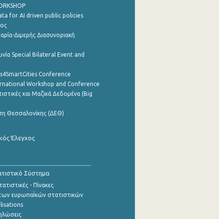
WORKSHOP
a for AI driven public policies
ρος
αρία-Διμερής Διασυνοριακή
νία Special Bilateral Event and
cs4SmartCities Conference
ernational Workshop and Conference
ιστικές και Μαζικά Δεδομένα (Big
ση Θεσσαλονίκης (ΔΕΘ)
κός Έλεγχος
τιστικό Σύστημα
ατιστικές - Πίνακες
των ευρωπαΪκών στατιστικών
lisations
ηλώσεις