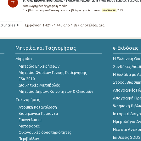
Ετήσιας Έρευνας Βιομηχανίας - Βιοτεχνίας (excel) ( 2016 )
Κατέβασμα Ετήσιας Έρευνας Βιο
TT
Καταχωρημένο έγγραφο ή media
Προβλέψεις εκμετάλλευσης και προβλέψεις για έκτακτους
κινδύνους
Ζ.22.
20 Entries
Εμφάνιση 1.421 - 1.440 από 1.827 αποτελέσματα.
Μητρώα και Ταξινομήσεις
e-Εκδόσεις
Μητρώα
Η Ελληνική Οι
Μητρώα Επιχειρήσεων
Συνθήκες Διαβ
Μητρώο Φορέων Γενικής Κυβέρνησης
Η Ελλάδα με Α
ESA 2010
Στόχοι Βιώσιμ
Διοικητικές Μεταβολές
Απογραφές Πλη
Μητρώο Δήμων, Κοινοτήτων & Οικισμών
Απογραφή Πρ
Ταξινομήσεις
Ψηφιακή Βιβλι
Ατομική Κατανάλωση
Βιομηχανικά Προϊόντα
Ιστορικά Δια
Επαγγέλματα
Ημερολόγιο Α
Μεταφορές
Νέα και Ανακο
Οικονομικές δραστηριότητες
Εκθέσεις SDDS
Περιβάλλον