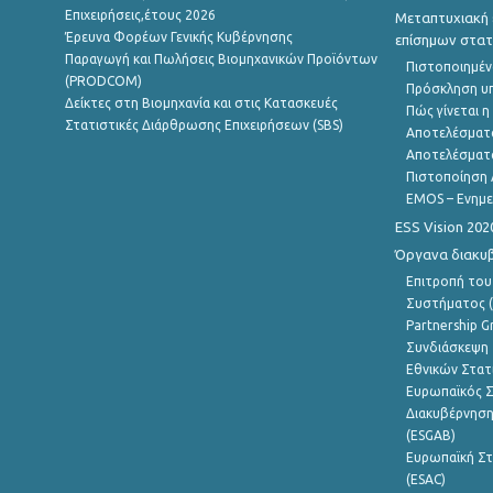
Επιχειρήσεις,έτους 2026
Μεταπτυχιακή 
Έρευνα Φορέων Γενικής Κυβέρνησης
επίσημων στατ
Παραγωγή και Πωλήσεις Βιομηχανικών Προϊόντων
Πιστοποιημέν
(PRODCOM)
Πρόσκληση υ
Δείκτες στη Βιομηχανία και στις Κατασκευές
Πώς γίνεται 
Στατιστικές Διάρθρωσης Επιχειρήσεων (SBS)
Αποτελέσματ
Αποτελέσματ
Πιστοποίηση 
EMOS – Ενημε
ESS Vision 202
Όργανα διακυ
Επιτροπή του
Συστήματος (
Partnership G
Συνδιάσκεψη 
Εθνικών Στατ
Ευρωπαϊκός Σ
Διακυβέρνηση
(ESGAB)
Ευρωπαϊκή Στ
(ESAC)