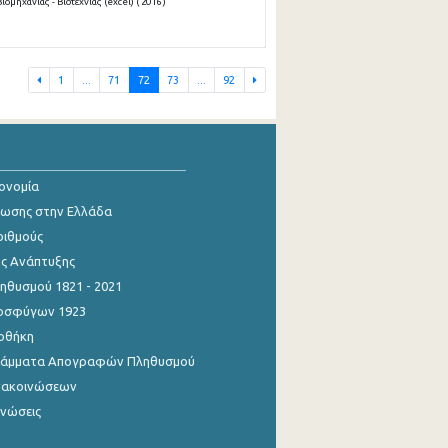
μηχανίας - Βιοτεχνίας (excel) ( 2016 )
1
...
71
72
73
...
92
κονομία
ίωσης στην Ελλάδα
ριθμούς
ης Ανάπτυξης
θυσμού 1821 - 2021
οσφύγων 1923
οθήκη
γράμματα Απογραφών Πληθυσμού
νακοινώσεων
ινώσεις