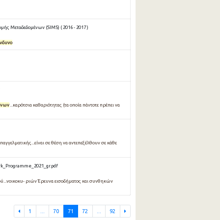
ής Μεταδεδομένων (SIMS) ( 2016 - 2017 )
ίνδυνο
ύνων
...καρότσια καθαριότητας (τα οποία πάντοτε πρέπει να
αγγελματικής...είναι σε θέση να αντεπεξέλθουν σε κάθε
rk_Programme_2021_gr.pdf
ού...νοικοκυ- ριών Έρευνα εισοδήματος και συνθηκών
1
...
70
71
72
...
92