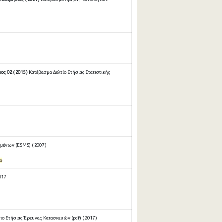
ς 02 ( 2015 )
Κατέβασμα Δελτίο Ετήσιας Στατιστικής
ένων (ESMS) ( 2007 )
ο
017
 Ετήσιας Έρευνας Κατασκευών (pdf) ( 2017 )