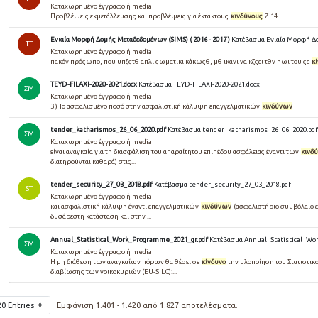
Καταχωρημένο έγγραφο ή media
Προβλέψεις εκμετάλλευσης και προβλέψεις για έκτακτους
κινδύνους
Z.14.
Ενιαία Μορφή Δομής Μεταδεδομένων (SIMS) ( 2016 - 2017 )
Κατέβασμα Ενιαία Μορφή Δομ
TT
Καταχωρημένο έγγραφο ή media
πακόν πρόςωπο, που υπζςτθ απλι ςωματικι κάκωςθ, μθ ικανι να κζςει τθν ηωι του ςε
κ
TEYD-FILAXI-2020-2021.docx
Κατέβασμα TEYD-FILAXI-2020-2021.docx
ΣΜ
Καταχωρημένο έγγραφο ή media
3 ) Το ασφαλισμένο ποσό στην ασφαλιστική κάλυψη επαγγελματικών
κινδύνων
tender_katharismos_26_06_2020.pdf
Κατέβασμα tender_katharismos_26_06_2020.pdf
ΣΜ
Καταχωρημένο έγγραφο ή media
είναι αναγκαία για τη διασφάλιση του απαραίτητου επιπέδου ασφάλειας έναντι των
κινδ
διατηρούνται καθαρά) στις...
tender_security_27_03_2018.pdf
Κατέβασμα tender_security_27_03_2018.pdf
ST
Καταχωρημένο έγγραφο ή media
και ασφαλιστική κάλυψη έναντι επαγγελματικών
κινδύνων
(ασφαλιστήριο συμβόλαιο επ
δυσάρεστη κατάσταση και στην ...
Annual_Statistical_Work_Programme_2021_gr.pdf
Κατέβασμα Annual_Statistical_Wo
ΣΜ
Καταχωρημένο έγγραφο ή media
Η μη διάθεση των αναγκαίων πόρων θα θέσει σε
κίνδυνο
την υλοποίηση του Στατιστικ
διαβίωσης των νοικοκυριών (EU-SILC):...
20 Entries
Εμφάνιση 1.401 - 1.420 από 1.827 αποτελέσματα.