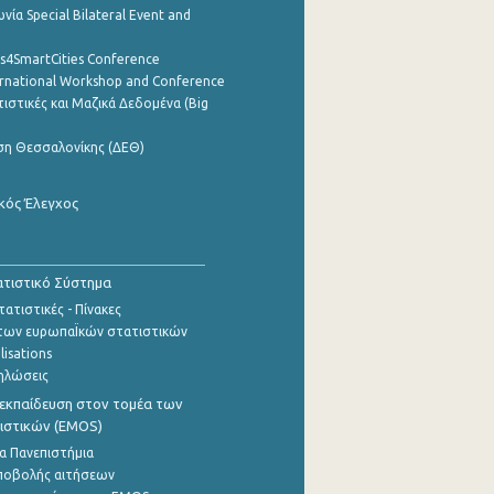
νία Special Bilateral Event and
cs4SmartCities Conference
ernational Workshop and Conference
ιστικές και Μαζικά Δεδομένα (Big
ση Θεσσαλονίκης (ΔΕΘ)
κός Έλεγχος
τιστικό Σύστημα
ατιστικές - Πίνακες
των ευρωπαΪκών στατιστικών
lisations
ηλώσεις
εκπαίδευση στον τομέα των
ιστικών (EMOS)
α Πανεπιστήμια
ποβολής αιτήσεων