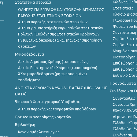
Στατιστικά στοιχεία
Κώδικας Ορθή
Σ)
Στατιστικές
ΟΔΗΓΙΕΣ ΓΙΑ ΕΓΓΡΑΦΗ ΚΑΙ ΥΠΟΒΟΛΗ ΑΙΤΗΜΑΤΟΣ
Πλαίσιο Διασ
ΠΑΡΟΧΗΣ ΣΤΑΤΙΣΤΙΚΩΝ ΣΤΟΙΧΕΙΩΝ
Γλωσσάρι Ποι
Αίτημα παροχής στατιστικών στοιχείων
Φορείς του 
Αίτημα για υποστήριξη ευρωπαϊκών στατιστικών
Συντονιστική
Πολιτική Τιμολόγησης Στατιστικών Προϊόντων
Συμβουλευτικ
Πνευματικά δικαιώματα και επαναχρησιμοποίηση
Συμβουλευτικ
στοιχείων
Μνημόνια συν
Μικροδεδομένα
Πιστοποίηση 
Αρχεία Δημόσιας Χρήσης (τυποποιημένα)
Επιθεώρηση Ο
Αρχεία Επιστημονικής Χρήσης (τυποποιημένα)
Επιθεώρηση Ο
Άλλα μικροδεδομένα (μη τυποποιημένα)
Ελληνικό Στα
Υποδείγματα
Προγράμματα κ
ANOIXTA ΔΕΔΟΜΕΝΑ ΥΨΗΛΗΣ ΑΞΙΑΣ (HIGH VALUE
Συνέδρια και 
DATA)
Συνεντεύξεις
Ψηφιακά Χαρτογραφικά Υπόβαθρα
Συνέδρια Χρ
Αίτημα παροχής χαρτογραφικών υποβάθρων
ESAC-NUCs 
Έρευνα ικανοποίησης χρηστών
AI powered Dat
Ελλάδα - Κύπ
Βιβλιοθήκη
Ελλάδα-Βουλγ
Κανονισμός λειτουργίας
Συνάντηση
ήσεων