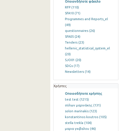
Οποιονδήποτε φάκελο
RFP
(110)
SFA10
(71)
Programmes and Reports_el
(49)
questionnaires
(26)
SFA05
(24)
Tenders
(23)
hellenic_statistical_system_el
(20)
SJO01
(20)
SDGs
(17)
Newsletters
(14)
Χρήστες
Οποιοσδήποτε χρήστης
test test
(1215)
σόλων μαρινάκης
(131)
solon marinakis
(123)
konstantinos koutros
(105)
stella trekla
(104)
μαρια γκιβαλου
(46)