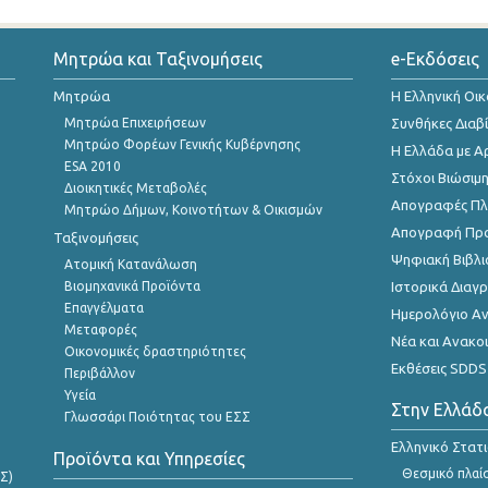
Μητρώα και Ταξινομήσεις
e-Εκδόσεις
Μητρώα
Η Ελληνική Οι
Μητρώα Επιχειρήσεων
Συνθήκες Διαβ
Μητρώο Φορέων Γενικής Κυβέρνησης
Η Ελλάδα με Α
ESA 2010
Στόχοι Βιώσιμ
Διοικητικές Μεταβολές
Απογραφές Πλη
Μητρώο Δήμων, Κοινοτήτων & Οικισμών
Απογραφή Πρ
Ταξινομήσεις
Ψηφιακή Βιβλι
Ατομική Κατανάλωση
Βιομηχανικά Προϊόντα
Ιστορικά Δια
Επαγγέλματα
Ημερολόγιο Α
Μεταφορές
Νέα και Ανακο
Οικονομικές δραστηριότητες
Εκθέσεις SDDS
Περιβάλλον
Υγεία
Στην Ελλάδ
Γλωσσάρι Ποιότητας του ΕΣΣ
Ελληνικό Στατ
Προϊόντα και Υπηρεσίες
Θεσμικό πλαί
Σ)