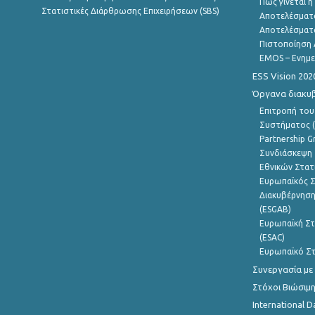
Πώς γίνεται 
Στατιστικές Διάρθρωσης Επιχειρήσεων (SBS)
Αποτελέσματ
Αποτελέσματ
Πιστοποίηση 
EMOS – Ενημε
ESS Vision 202
Όργανα διακυ
Επιτροπή του
Συστήματος (
Partnership G
Συνδιάσκεψη 
Εθνικών Στατ
Ευρωπαϊκός Σ
Διακυβέρνηση
(ESGAB)
Ευρωπαϊκή Στ
(ESAC)
Ευρωπαϊκό Στ
Συνεργασία με
Στόχοι Βιώσιμ
International D