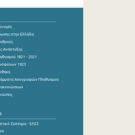
κονομία
ίωσης στην Ελλάδα
ριθμούς
ης Ανάπτυξης
θυσμού 1821 - 2021
οσφύγων 1923
οθήκη
γράμματα Απογραφών Πληθυσμού
νακοινώσεων
ινώσεις
α
ιστικό Σύστημα - ΕΛΣΣ
σιο