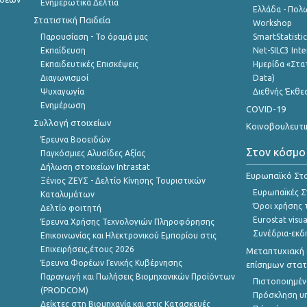
Ενημερωτικά Δελτία
Ελλάδα - Πολω
Στατιστική Παιδεία
Workshop
Παρουσίαση - Το όραμά μας
SmartStatisti
Εκπαίδευση
Net-SILC3 Int
Εκπαιδευτικές Επισκέψεις
Ημερίδα «Στατ
Διαγωνισμοί
Data)
Ψυχαγωγία
Διεθνής Έκθε
Ενημέρωση
COVID-19
Συλλογή στοιχείων
Κοινοβουλευτι
Έρευνα Βοοειδών
Στον κόσμο
Παγκόσμιες Αλυσίδες Αξίας
Δήλωση στοιχείων Intrastat
Ευρωπαϊκό Στα
Ξένιος ΖΕΥΣ - Δελτίο Κίνησης Τουριστικών
Ευρωπαϊκές Στ
Καταλυμάτων
Όροι χρήσης 
Δελτίο φοιτητή
Eurostat visua
Έρευνα Χρήσης Τεχνολογιών Πληροφόρησης
Συνέδρια-εκδ
Επικοινωνίας και Ηλεκτρονικού Εμπορίου στις
Επιχειρήσεις,έτους 2026
Μεταπτυχιακή 
Έρευνα Φορέων Γενικής Κυβέρνησης
επίσημων στατ
Παραγωγή και Πωλήσεις Βιομηχανικών Προϊόντων
Πιστοποιημέν
(PRODCOM)
Πρόσκληση υ
Δείκτες στη Βιομηχανία και στις Κατασκευές