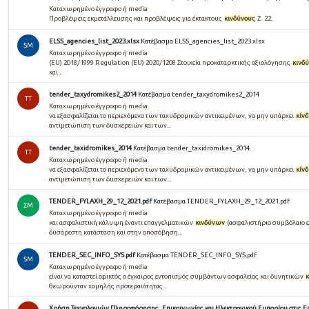
Καταχωρημένο έγγραφο ή media
Προβλέψεις εκμετάλλευσης και προβλέψεις για έκτακτους
κινδύνους
Ζ. 22.
ELSS_agencies_list_2023.xlsx
Κατέβασμα ELSS_agencies_list_2023.xlsx
SM
Καταχωρημένο έγγραφο ή media
(EU) 2018/1999 Regulation (EU) 2020/1208 Στοιχεία προκαταρκτικής αξιολόγησης
κινδ
και...
tender_taxydromikes2_2014
Κατέβασμα tender_taxydromikes2_2014
TT
Καταχωρημένο έγγραφο ή media
να εξασφαλίζεται το περιεχόμενο των ταχυδρομικών αντικειμένων, να μην υπάρχει
κίν
αντιμετώπιση των δυσχερειών και των...
tender_taxidromikes_2014
Κατέβασμα tender_taxidromikes_2014
TT
Καταχωρημένο έγγραφο ή media
να εξασφαλίζεται το περιεχόμενο των ταχυδρομικών αντικειμένων, να μην υπάρχει
κίν
αντιμετώπιση των δυσχερειών και των...
TENDER_FYLAXH_29_12_2021.pdf
Κατέβασμα TENDER_FYLAXH_29_12_2021.pdf
ΣΜ
Καταχωρημένο έγγραφο ή media
και ασφαλιστική κάλυψη έναντι επαγγελματικών
κινδύνων
(ασφαλιστήριο συμβόλαιο επ
δυσάρεστη κατάσταση και στην αποσόβηση...
TENDER_SEC_INFO_SYS.pdf
Κατέβασμα TENDER_SEC_INFO_SYS.pdf
SM
Καταχωρημένο έγγραφο ή media
είναι να καταστεί εφικτός ο έγκαιρος εντοπισμός συμβάντων ασφαλείας και δυνητικών
θεωρούνταν χαμηλής προτεραιότητας...
Χρήση Τεχνολογιών Πληροφόρησης, Επικοινωνίας και Ηλεκτρονικού Εμπορίου στις Επιχ