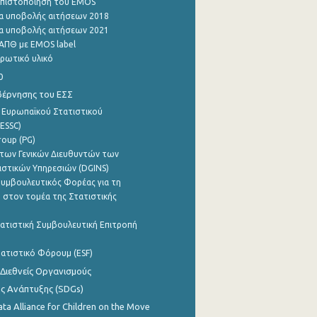
η πιστοποίηση του EMOS
α υποβολής αιτήσεων 2018
α υποβολής αιτήσεων 2021
ΑΠΘ με EMOS label
ρωτικό υλικό
0
βέρνησης του ΕΣΣ
 Ευρωπαϊκού Στατιστικού
ESSC)
roup (PG)
των Γενικών Διευθυντών των
ιστικών Υπηρεσιών (DGINS)
υμβουλευτικός Φορέας για τη
 στον τομέα της Στατιστικής
ατιστική Συμβουλευτική Επιτροπή
ατιστικό Φόρουμ (ESF)
 Διεθνείς Οργανισμούς
ης Ανάπτυξης (SDGs)
ata Alliance for Children on the Move