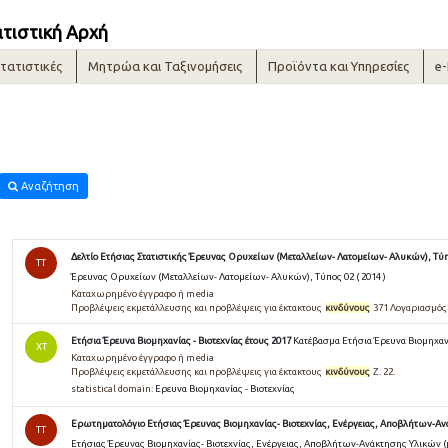
ατιστική Αρχή
τατιστικές
Μητρώα και Ταξινομήσεις
Προϊόντα και Υπηρεσίες
e
Αναζήτηση
Δελτίο Ετήσιας Στατιστικής Έρευνας Ορυχείων (Μεταλλείων- Λατομείων- Αλυκών), Τύπο
TT
Έρευνας Ορυχείων (Μεταλλείων- Λατομείων- Αλυκών), Τύπος 02 ( 2014 )
Καταχωρημένο έγγραφο ή media
Προβλέψεις εκμετάλλευσης και προβλέψεις για έκτακτους
κινδύνους
371 Λογαριασμός
Ετήσια Έρευνα Βιομηχανίας - Βιοτεχνίας έτους 2017
Κατέβασμα Ετήσια Έρευνα Βιομηχανί
ΧΤ
Καταχωρημένο έγγραφο ή media
Προβλέψεις εκμετάλλευσης και προβλέψεις για έκτακτους
κινδύνους
Ζ. 22.
statistical domain:
Ερευνα Βιομηχανίας - Βιοτεχνίας
Ερωτηματολόγιο Ετήσιας Έρευνας Βιομηχανίας- Βιοτεχνίας, Ενέργειας, Αποβλήτων-Ανάκ
TT
Ετήσιας Έρευνας Βιομηχανίας- Βιοτεχνίας, Ενέργειας, Αποβλήτων-Ανάκτησης Υλικών (pd