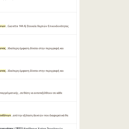
ύνων
...Gazette 144 Α) Στοιχεία Χαρτών Επικινδυνότητας
δυνος
...Ιδιαίτερη έμφαση δίνεται στην περιγραφή και
δυνος
...Ιδιαίτερη έμφαση δίνεται στην περιγραφή και
αγγελματικής...σε θέση να αντεπεξέλθουν σε κάθε
κινδύνων
...από την εξέταση δεικτών που διαφορετικά θα
ειρήσεις ( 2021 )
Κατέβασμα Χρήση Τεχνολογιών