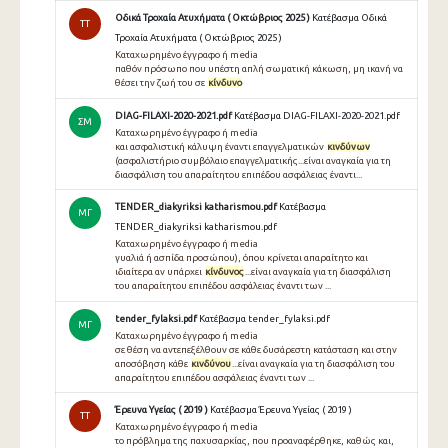
Οδικά Τροχαία Ατυχήματα ( Οκτώβριος 2025 )
Κατέβασμα Οδικά
TT
Τροχαία Ατυχήματα ( Οκτώβριος 2025 )
Καταχωρημένο έγγραφο ή media
παθόν πρόσωπο που υπέστη απλή σωματική κάκωση, μη ικανή να
θέσει την ζωή του σε
κίνδυνο
DIAG-FILAXI-2020-2021.pdf
Κατέβασμα DIAG-FILAXI-2020-2021.pdf
ΣΜ
Καταχωρημένο έγγραφο ή media
και ασφαλιστική κάλυψη έναντι επαγγελματικών
κινδύνων
(ασφαλιστήριο συμβόλαιο επαγγελματικής...είναι αναγκαία για τη
διασφάλιση του απαραίτητου επιπέδου ασφάλειας έναντι...
TENDER_diakyriksi katharismou.pdf
Κατέβασμα
ΜΓ
TENDER_diakyriksi katharismou.pdf
Καταχωρημένο έγγραφο ή media
γυαλιά ή ασπίδα προσώπου), όπου κρίνεται απαραίτητο και
ιδιαίτερα αν υπάρχει
κίνδυνος
...είναι αναγκαία για τη διασφάλιση
του απαραίτητου επιπέδου ασφάλειας έναντι των ...
tender_fylaksi.pdf
Κατέβασμα tender_fylaksi.pdf
ΜΓ
Καταχωρημένο έγγραφο ή media
σε θέση να αντεπεξέλθουν σε κάθε δυσάρεστη κατάσταση και στην
αποσόβηση κάθε
κινδύνου
...είναι αναγκαία για τη διασφάλιση του
απαραίτητου επιπέδου ασφάλειας έναντι των ...
Έρευνα Υγείας ( 2019 )
Κατέβασμα Έρευνα Υγείας ( 2019 )
TT
Καταχωρημένο έγγραφο ή media
το πρόβλημα της παχυσαρκίας, που προαναφέρθηκε, καθώς και,