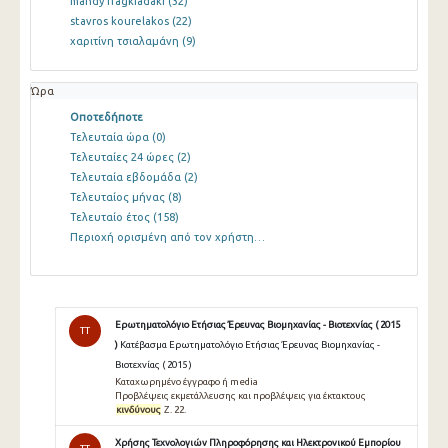
mandy fragkiadaki
(32)
stavros kourelakos
(22)
χαριτίνη τσιαλαμάνη
(9)
Ώρα
Οποτεδήποτε
Τελευταία ώρα
(0)
Τελευταίες 24 ώρες
(2)
Τελευταία εβδομάδα
(2)
Τελευταίος μήνας
(8)
Τελευταίο έτος
(158)
Περιοχή ορισμένη από τον χρήστη…
Ερωτηματολόγιο Ετήσιας Έρευνας Βιομηχανίας - Βιοτεχνίας ( 2015
TT
)
Κατέβασμα Ερωτηματολόγιο Ετήσιας Έρευνας Βιομηχανίας -
Βιοτεχνίας ( 2015 )
Καταχωρημένο έγγραφο ή media
Προβλέψεις εκμετάλλευσης και προβλέψεις για έκτακτους
κινδύνους
Ζ. 22.
Χρήσης Τεχνολογιών Πληροφόρησης και Ηλεκτρονικού Εμπορίου