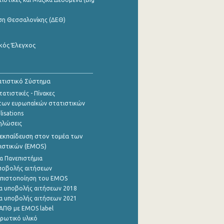
ση Θεσσαλονίκης (ΔΕΘ)
κός Έλεγχος
τιστικό Σύστημα
ατιστικές - Πίνακες
των ευρωπαΪκών στατιστικών
lisations
ηλώσεις
εκπαίδευση στον τομέα των
ιστικών (EMOS)
α Πανεπιστήμια
ποβολής αιτήσεων
η πιστοποίηση του EMOS
α υποβολής αιτήσεων 2018
α υποβολής αιτήσεων 2021
ΑΠΘ με EMOS label
ρωτικό υλικό