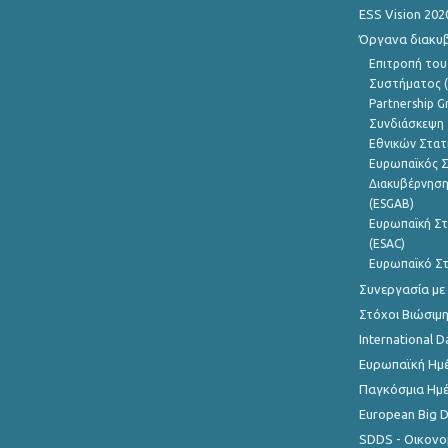
ESS Vision 202
Όργανα διακυ
Επιτροπή του
Συστήματος (
Partnership G
Συνδιάσκεψη 
Εθνικών Στατ
Ευρωπαϊκός Σ
Διακυβέρνηση
(ESGAB)
Ευρωπαϊκή Στ
(ESAC)
Ευρωπαϊκό Στ
Συνεργασία με
Στόχοι Βιώσιμ
International D
Ευρωπαϊκή Ημέ
Παγκόσμια Ημέ
European Big 
SDDS - Οικονο