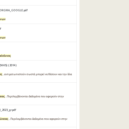
EORGIKA_GOOGLE.pdf
ύνων
f
ύνων
κίνδυνος
HIS) ( 2014 )
ος
...αντιµετωπιστούν σωστά µπορεί να θέσουν και την ίδια
ειας
...Περιλαμβάνονται δεδομένα που αφορούν στην
_2023_gr.pdf
ώχειας
...Περιλαμβάνονται δεδομένα που αφορούν στην