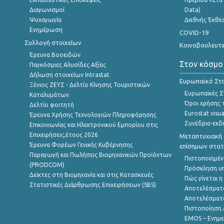
Διαγωνισμοί
Data)
Ψυχαγωγία
Διεθνής Έκθε
Ενημέρωση
COVID-19
Συλλογή στοιχείων
Κοινοβουλευτι
Έρευνα Βοοειδών
Στον κόσμο
Παγκόσμιες Αλυσίδες Αξίας
Δήλωση στοιχείων Intrastat
Ευρωπαϊκό Στα
Ξένιος ΖΕΥΣ - Δελτίο Κίνησης Τουριστικών
Ευρωπαϊκές Στ
Καταλυμάτων
Όροι χρήσης 
Δελτίο φοιτητή
Eurostat visua
Έρευνα Χρήσης Τεχνολογιών Πληροφόρησης
Συνέδρια-εκδ
Επικοινωνίας και Ηλεκτρονικού Εμπορίου στις
Επιχειρήσεις,έτους 2026
Μεταπτυχιακή 
Έρευνα Φορέων Γενικής Κυβέρνησης
επίσημων στατ
Παραγωγή και Πωλήσεις Βιομηχανικών Προϊόντων
Πιστοποιημέν
(PRODCOM)
Πρόσκληση υ
Δείκτες στη Βιομηχανία και στις Κατασκευές
Πώς γίνεται 
Στατιστικές Διάρθρωσης Επιχειρήσεων (SBS)
Αποτελέσματ
Αποτελέσματ
Πιστοποίηση 
EMOS – Ενημε