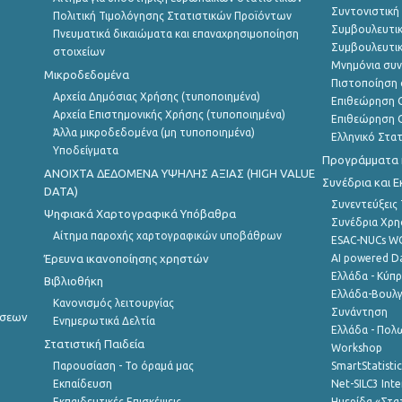
Συντονιστική
Πολιτική Τιμολόγησης Στατιστικών Προϊόντων
Συμβουλευτικ
Πνευματικά δικαιώματα και επαναχρησιμοποίηση
Συμβουλευτικ
στοιχείων
Μνημόνια συν
Μικροδεδομένα
Πιστοποίηση 
Αρχεία Δημόσιας Χρήσης (τυποποιημένα)
Επιθεώρηση Ο
Αρχεία Επιστημονικής Χρήσης (τυποποιημένα)
Επιθεώρηση Ο
Άλλα μικροδεδομένα (μη τυποποιημένα)
Ελληνικό Στα
Υποδείγματα
Προγράμματα κ
ANOIXTA ΔΕΔΟΜΕΝΑ ΥΨΗΛΗΣ ΑΞΙΑΣ (HIGH VALUE
Συνέδρια και 
DATA)
Συνεντεύξεις
Ψηφιακά Χαρτογραφικά Υπόβαθρα
Συνέδρια Χρ
Αίτημα παροχής χαρτογραφικών υποβάθρων
ESAC-NUCs 
Έρευνα ικανοποίησης χρηστών
AI powered Dat
Ελλάδα - Κύπ
Βιβλιοθήκη
Ελλάδα-Βουλγ
Κανονισμός λειτουργίας
Συνάντηση
ήσεων
Ενημερωτικά Δελτία
Ελλάδα - Πολω
Στατιστική Παιδεία
Workshop
Παρουσίαση - Το όραμά μας
SmartStatisti
Εκπαίδευση
Net-SILC3 Int
Εκπαιδευτικές Επισκέψεις
Ημερίδα «Στατ