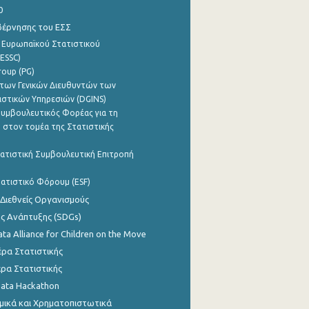
0
βέρνησης του ΕΣΣ
 Ευρωπαϊκού Στατιστικού
ESSC)
roup (PG)
των Γενικών Διευθυντών των
ιστικών Υπηρεσιών (DGINS)
υμβουλευτικός Φορέας για τη
 στον τομέα της Στατιστικής
ατιστική Συμβουλευτική Επιτροπή
ατιστικό Φόρουμ (ESF)
 Διεθνείς Οργανισμούς
ης Ανάπτυξης (SDGs)
ata Alliance for Children on the Move
ρα Στατιστικής
ρα Στατιστικής
Data Hackathon
μικά και Χρηματοπιστωτικά