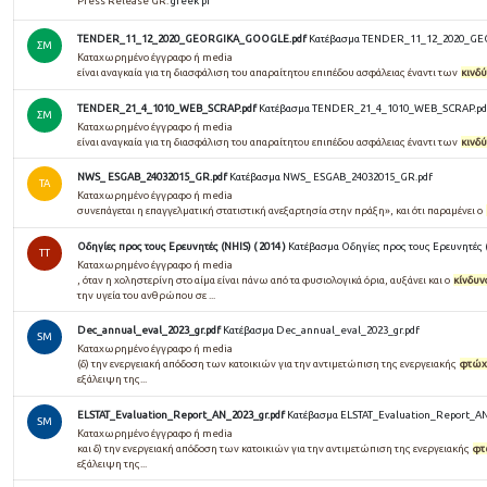
Press Release GR:
greek pr
TENDER_11_12_2020_GEORGIKA_GOOGLE.pdf
Κατέβασμα TENDER_11_12_2020_G
ΣΜ
Καταχωρημένο έγγραφο ή media
είναι αναγκαία για τη διασφάλιση του απαραίτητου επιπέδου ασφάλειας έναντι των
κινδ
TENDER_21_4_1010_WEB_SCRAP.pdf
Κατέβασμα TENDER_21_4_1010_WEB_SCRAP.pd
ΣΜ
Καταχωρημένο έγγραφο ή media
είναι αναγκαία για τη διασφάλιση του απαραίτητου επιπέδου ασφάλειας έναντι των
κινδ
NWS_ ESGAB_24032015_GR.pdf
Κατέβασμα NWS_ ESGAB_24032015_GR.pdf
TA
Καταχωρημένο έγγραφο ή media
συνεπάγεται η επαγγελματική στατιστική ανεξαρτησία στην πράξη», και ότι παραμένει ο
Οδηγίες προς τους Ερευνητές (NHIS) ( 2014 )
Κατέβασμα Οδηγίες προς τους Ερευνητές (N
TT
Καταχωρημένο έγγραφο ή media
, όταν η χοληστερίνη στο αίµα είναι πάνω από τα φυσιολογικά όρια, αυξάνει και ο
κίνδυν
την υγεία του ανθρώπου σε ...
Dec_annual_eval_2023_gr.pdf
Κατέβασμα Dec_annual_eval_2023_gr.pdf
SM
Καταχωρημένο έγγραφο ή media
(δ) την ενεργειακή απόδοση των κατοικιών για την αντιμετώπιση της ενεργειακής
φτώχ
εξάλειψη της...
ELSTAT_Evaluation_Report_AN_2023_gr.pdf
Κατέβασμα ELSTAT_Evaluation_Report_AN
SM
Καταχωρημένο έγγραφο ή media
και δ) την ενεργειακή απόδοση των κατοικιών για την αντιμετώπιση της ενεργειακής
φτ
εξάλειψη της...