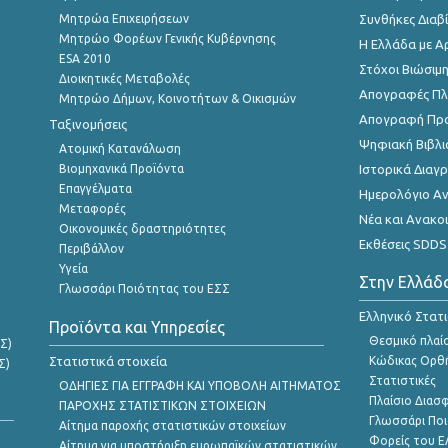
Μητρώα Επιχειρήσεων
Συνθήκες Διαβ
Μητρώο Φορέων Γενικής Κυβέρνησης
Η Ελλάδα με Α
ESA 2010
Στόχοι Βιώσιμ
Διοικητικές Μεταβολές
Απογραφές Πλη
Μητρώο Δήμων, Κοινοτήτων & Οικισμών
Απογραφή Πρ
Ταξινομήσεις
Ψηφιακή Βιβλι
Ατομική Κατανάλωση
Βιομηχανικά Προϊόντα
Ιστορικά Δια
Επαγγέλματα
Ημερολόγιο Α
Μεταφορές
Νέα και Ανακο
Οικονομικές δραστηριότητες
Εκθέσεις SDDS
Περιβάλλον
Υγεία
Στην Ελλάδ
Γλωσσάρι Ποιότητας του ΕΣΣ
Ελληνικό Στατ
Προϊόντα και Υπηρεσίες
Θεσμικό πλαί
Σ)
Στατιστικά στοιχεία
Κώδικας Ορθή
Σ)
Στατιστικές
ΟΔΗΓΙΕΣ ΓΙΑ ΕΓΓΡΑΦΗ ΚΑΙ ΥΠΟΒΟΛΗ ΑΙΤΗΜΑΤΟΣ
Πλαίσιο Διασ
ΠΑΡΟΧΗΣ ΣΤΑΤΙΣΤΙΚΩΝ ΣΤΟΙΧΕΙΩΝ
Γλωσσάρι Ποι
Αίτημα παροχής στατιστικών στοιχείων
Φορείς του 
Αίτημα για υποστήριξη ευρωπαϊκών στατιστικών