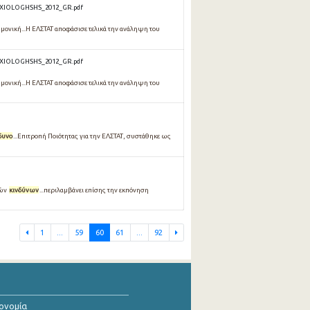
AXIOLOGHSHS_2012_GR.pdf
ημονική...Η ΕΛΣΤΑΤ αποφάσισε τελικά την ανάληψη του
AXIOLOGHSHS_2012_GR.pdf
ημονική...Η ΕΛΣΤΑΤ αποφάσισε τελικά την ανάληψη του
δυνο
...Επιτροπή Ποιότητας για την ΕΛΣΤΑΤ, συστάθηκε ως
κών
κινδύνων
...περιλαμβάνει επίσης την εκπόνηση
1
...
59
60
61
...
92
κονομία