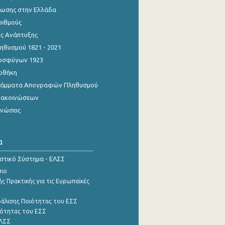
ίωσης στην Ελλάδα
ριθμούς
ης Ανάπτυξης
θυσμού 1821 - 2021
οσφύγων 1923
οθήκη
γράμματα Απογραφών Πληθυσμού
νακοινώσεων
ινώσεις
α
ιστικό Σύστημα - ΕΛΣΣ
σιο
ς Πρακτικής για τις Ευρωπαϊκές
φάλισης Ποιότητας του ΕΣΣ
ότητας του ΕΣΣ
ΕΛΣΣ