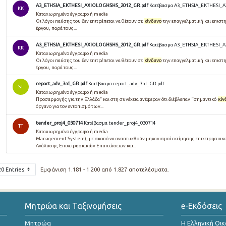
A3_ETHSIA_EKTHESI_AXIOLOGHSHS_2012_GR.pdf
Κατέβασμα A3_ETHSIA_EKTHESI_
KK
Καταχωρημένο έγγραφο ή media
Οι λόγοι παύσης του δεν επιτρέπεται να θέτουν σε
κίνδυνο
την επαγγελματική και επιστ
έργου, παρά τους...
A3_ETHSIA_EKTHESI_AXIOLOGHSHS_2012_GR.pdf
Κατέβασμα A3_ETHSIA_EKTHESI_
KK
Καταχωρημένο έγγραφο ή media
Οι λόγοι παύσης του δεν επιτρέπεται να θέτουν σε
κίνδυνο
την επαγγελματική και επιστ
έργου, παρά τους...
report_adv_3rd_GR.pdf
Κατέβασμα report_adv_3rd_GR.pdf
ST
Καταχωρημένο έγγραφο ή media
Προσαρµογής για την Ελλάδα” και στη συνέχεια ανέφεραν ότι διέβλεπαν “σηµαντικό
κίν
όργανο για τον εντοπισµό των...
tender_proj4_030714
Κατέβασμα tender_proj4_030714
TT
Καταχωρημένο έγγραφο ή media
Management System), με σκοπό να αναπτυχθούν μηχανισμοί εκτίμησης επιχειρησια
Ανάλυσης Επιχειρησιακών Επιπτώσεων και...
20 Entries
Εμφάνιση 1.181 - 1.200 από 1.827 αποτελέσματα.
Μητρώα και Ταξινομήσεις
e-Εκδόσεις
Μητρώα
Η Ελληνική Οι