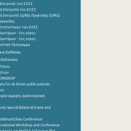
 Επιτροπή του ΕΛΣΣ
ή Επιτροπή του ΕΛΣΣ
ή Επιτροπή Ορθής Πρακτικής (GPAC)
εργασίας
στατιστικών του ΕΛΣΣ
μοτίμων - 2ος γύρος
μοτίμων - 3ος γύρος
τιστικό Πρόγραμμα
αι Εκθέσεις
Εκδηλώσεις
 Τύπου
ηστών
WORKSHOP
a for AI driven public policies
ρος
αρία-Διμερής Διασυνοριακή
νία Special Bilateral Event and
cs4SmartCities Conference
ernational Workshop and Conference
ιστικές και Μαζικά Δεδομένα (Big