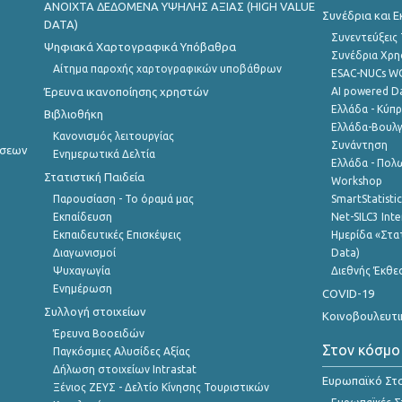
ANOIXTA ΔΕΔΟΜΕΝΑ ΥΨΗΛΗΣ ΑΞΙΑΣ (HIGH VALUE
Συνέδρια και 
DATA)
Συνεντεύξεις
Ψηφιακά Χαρτογραφικά Υπόβαθρα
Συνέδρια Χρ
Αίτημα παροχής χαρτογραφικών υποβάθρων
ESAC-NUCs 
Έρευνα ικανοποίησης χρηστών
AI powered Dat
Ελλάδα - Κύπ
Βιβλιοθήκη
Ελλάδα-Βουλγ
Κανονισμός λειτουργίας
Συνάντηση
ήσεων
Ενημερωτικά Δελτία
Ελλάδα - Πολω
Στατιστική Παιδεία
Workshop
Παρουσίαση - Το όραμά μας
SmartStatisti
Εκπαίδευση
Net-SILC3 Int
Εκπαιδευτικές Επισκέψεις
Ημερίδα «Στατ
Διαγωνισμοί
Data)
Ψυχαγωγία
Διεθνής Έκθε
Ενημέρωση
COVID-19
Συλλογή στοιχείων
Κοινοβουλευτι
Έρευνα Βοοειδών
Στον κόσμο
Παγκόσμιες Αλυσίδες Αξίας
Δήλωση στοιχείων Intrastat
Ευρωπαϊκό Στα
Ξένιος ΖΕΥΣ - Δελτίο Κίνησης Τουριστικών