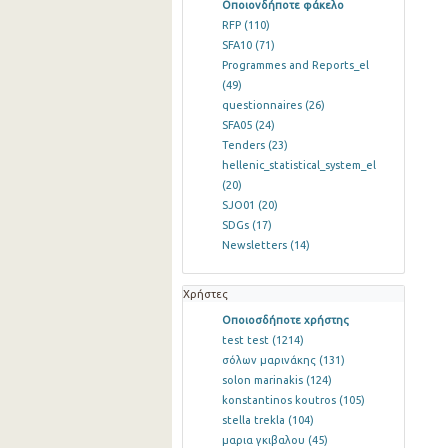
Οποιονδήποτε φάκελο
RFP
(110)
SFA10
(71)
Programmes and Reports_el
(49)
questionnaires
(26)
SFA05
(24)
Tenders
(23)
hellenic_statistical_system_el
(20)
SJO01
(20)
SDGs
(17)
Newsletters
(14)
Χρήστες
Οποιοσδήποτε χρήστης
test test
(1214)
σόλων μαρινάκης
(131)
solon marinakis
(124)
konstantinos koutros
(105)
stella trekla
(104)
μαρια γκιβαλου
(45)