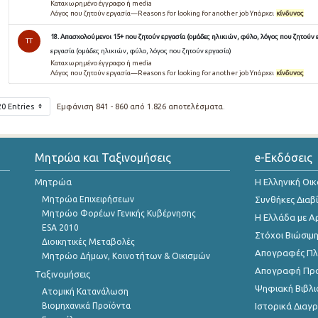
Καταχωρημένο έγγραφο ή media
Λόγος που ζητούν εργασία—Reasons for looking for another job Υπάρχει
κίνδυνος
18. Απασχολούμενοι 15+ που ζητούν εργασία (ομάδες ηλικιών, φύλο, λόγος που ζητούν 
TT
εργασία (ομάδες ηλικιών, φύλο, λόγος που ζητούν εργασία)
Καταχωρημένο έγγραφο ή media
Λόγος που ζητούν εργασία—Reasons for looking for another job Υπάρχει
κίνδυνος
20 Entries
Εμφάνιση 841 - 860 από 1.826 αποτελέσματα.
Μητρώα και Ταξινομήσεις
e-Εκδόσεις
Μητρώα
Η Ελληνική Οι
Μητρώα Επιχειρήσεων
Συνθήκες Διαβ
Μητρώο Φορέων Γενικής Κυβέρνησης
Η Ελλάδα με Α
ESA 2010
Στόχοι Βιώσιμ
Διοικητικές Μεταβολές
Απογραφές Πλη
Μητρώο Δήμων, Κοινοτήτων & Οικισμών
Απογραφή Πρ
Ταξινομήσεις
Ψηφιακή Βιβλι
Ατομική Κατανάλωση
Βιομηχανικά Προϊόντα
Ιστορικά Δια