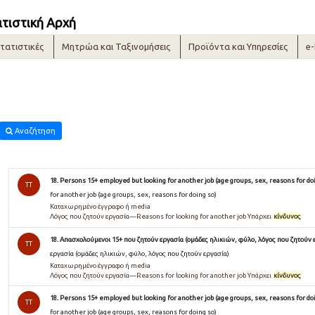
ατιστική Αρχή
τατιστικές
Μητρώα και Ταξινομήσεις
Προϊόντα και Υπηρεσίες
e
Αναζήτηση
18. Persons 15+ employed but looking for another job (age groups, sex, reasons for do
TT
for another job (age groups, sex, reasons for doing so)
Καταχωρημένο έγγραφο ή media
Λόγος που ζητούν εργασία—Reasons for looking for another job Υπάρχει
κίνδυνος
18. Απασχολούμενοι 15+ που ζητούν εργασία (ομάδες ηλικιών, φύλο, λόγος που ζητούν 
TT
εργασία (ομάδες ηλικιών, φύλο, λόγος που ζητούν εργασία)
Καταχωρημένο έγγραφο ή media
Λόγος που ζητούν εργασία—Reasons for looking for another job Υπάρχει
κίνδυνος
18. Persons 15+ employed but looking for another job (age groups, sex, reasons for do
TT
for another job (age groups, sex, reasons for doing so)