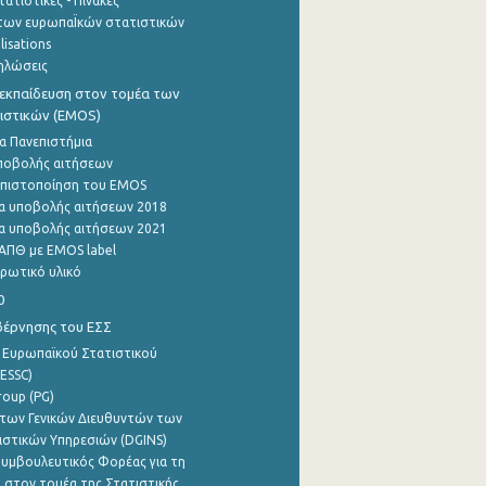
ατιστικές - Πίνακες
των ευρωπαΪκών στατιστικών
lisations
ηλώσεις
εκπαίδευση στον τομέα των
ιστικών (EMOS)
α Πανεπιστήμια
ποβολής αιτήσεων
η πιστοποίηση του EMOS
α υποβολής αιτήσεων 2018
α υποβολής αιτήσεων 2021
ΑΠΘ με EMOS label
ρωτικό υλικό
0
βέρνησης του ΕΣΣ
 Ευρωπαϊκού Στατιστικού
ESSC)
roup (PG)
των Γενικών Διευθυντών των
ιστικών Υπηρεσιών (DGINS)
υμβουλευτικός Φορέας για τη
 στον τομέα της Στατιστικής