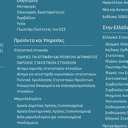
Επαγγέλματα
Ημερολόγιο Α
Μεταφορές
Νέα και Ανακο
Οικονομικές δραστηριότητες
Εκθέσεις SDDS
Περιβάλλον
Υγεία
Στην Ελλάδ
Γλωσσάρι Ποιότητας του ΕΣΣ
Ελληνικό Στατ
Προϊόντα και Υπηρεσίες
Θεσμικό πλαί
Σ)
Στατιστικά στοιχεία
Κώδικας Ορθή
Σ)
Στατιστικές
ΟΔΗΓΙΕΣ ΓΙΑ ΕΓΓΡΑΦΗ ΚΑΙ ΥΠΟΒΟΛΗ ΑΙΤΗΜΑΤΟΣ
Πλαίσιο Διασ
ΠΑΡΟΧΗΣ ΣΤΑΤΙΣΤΙΚΩΝ ΣΤΟΙΧΕΙΩΝ
Γλωσσάρι Ποι
Αίτημα παροχής στατιστικών στοιχείων
Φορείς του 
Αίτημα για υποστήριξη ευρωπαϊκών στατιστικών
Συντονιστική
Πολιτική Τιμολόγησης Στατιστικών Προϊόντων
Συμβουλευτικ
Πνευματικά δικαιώματα και επαναχρησιμοποίηση
Συμβουλευτικ
στοιχείων
Μνημόνια συν
Μικροδεδομένα
Πιστοποίηση 
Αρχεία Δημόσιας Χρήσης (τυποποιημένα)
Επιθεώρηση Ο
Αρχεία Επιστημονικής Χρήσης (τυποποιημένα)
Επιθεώρηση Ο
Άλλα μικροδεδομένα (μη τυποποιημένα)
Ελληνικό Στα
Υποδείγματα
Προγράμματα κ