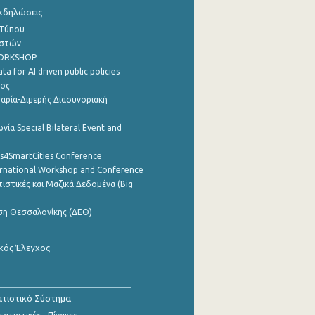
Εκδηλώσεις
 Τύπου
ηστών
WORKSHOP
a for AI driven public policies
ρος
αρία-Διμερής Διασυνοριακή
νία Special Bilateral Event and
cs4SmartCities Conference
ernational Workshop and Conference
ιστικές και Μαζικά Δεδομένα (Big
ση Θεσσαλονίκης (ΔΕΘ)
κός Έλεγχος
τιστικό Σύστημα