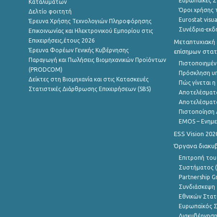
Ευρωπαϊκές Στ
Καταλυμάτων
Όροι χρήσης 
Δελτίο φοιτητή
Eurostat visua
Έρευνα Χρήσης Τεχνολογιών Πληροφόρησης
Συνέδρια-εκδ
Επικοινωνίας και Ηλεκτρονικού Εμπορίου στις
Επιχειρήσεις,έτους 2026
Μεταπτυχιακή 
Έρευνα Φορέων Γενικής Κυβέρνησης
επίσημων στατ
Παραγωγή και Πωλήσεις Βιομηχανικών Προϊόντων
Πιστοποιημέν
(PRODCOM)
Πρόσκληση υ
Δείκτες στη Βιομηχανία και στις Κατασκευές
Πώς γίνεται 
Στατιστικές Διάρθρωσης Επιχειρήσεων (SBS)
Αποτελέσματ
Αποτελέσματ
Πιστοποίηση 
EMOS – Ενημε
ESS Vision 202
Όργανα διακυ
Επιτροπή του
Συστήματος (
Partnership G
Συνδιάσκεψη 
Εθνικών Στατ
Ευρωπαϊκός Σ
Διακυβέρνηση