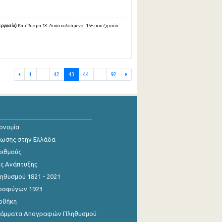
εργασία)
Κατέβασμα 18. Απασχολούμενοι 15+ που ζητούν
1
...
42
43
44
...
92
κονομία
ίωσης στην Ελλάδα
ριθμούς
ης Ανάπτυξης
θυσμού 1821 - 2021
οσφύγων 1923
οθήκη
γράμματα Απογραφών Πληθυσμού