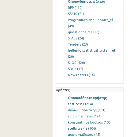
Οποιονδήποτε φάκελο
RFP
(110)
SFA10
(71)
Programmes and Reports_el
(49)
questionnaires
(26)
SFA05
(24)
Tenders
(23)
hellenic_statistical_system_el
(20)
SJO01
(20)
SDGs
(17)
Newsletters
(14)
Χρήστες
Οποιοσδήποτε χρήστης
test test
(1214)
σόλων μαρινάκης
(131)
solon marinakis
(124)
konstantinos koutros
(105)
stella trekla
(104)
μαρια γκιβαλου
(45)