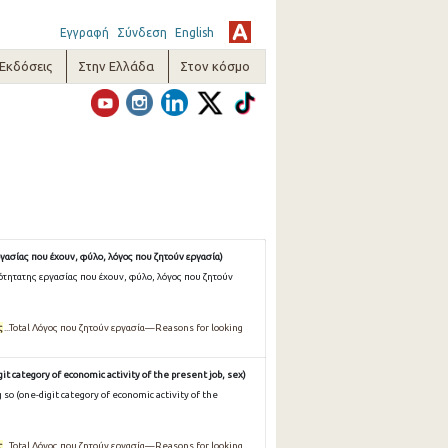
Εγγραφή
Σύνδεση
English
-Εκδόσεις
Στην Ελλάδα
Στον κόσμο
γασίας που έχουν, φύλο, λόγος που ζητούν εργασία)
ότητατης εργασίας που έχουν, φύλο, λόγος που ζητούν
ς
...Total Λόγος που ζητούν εργασία—Reasons for looking
it category of economic activity of the present job, sex)
so (one-digit category of economic activity of the
ς
...Total Λόγος που ζητούν εργασία—Reasons for looking