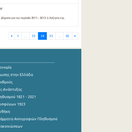
df
βήματα για την περίοδο 2011 – 2013: i) Αύξηση της
1
...
33
34
35
...
92
κονομία
ίωσης στην Ελλάδα
ριθμούς
ης Ανάπτυξης
θυσμού 1821 - 2021
οσφύγων 1923
οθήκη
γράμματα Απογραφών Πληθυσμού
νακοινώσεων