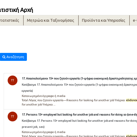
ατιστική Αρχή
τατιστικές
Μητρώα και Ταξινομήσεις
Προϊόντα και Υπηρεσίες
e
Αναζήτηση
17. Απασχολούμενοι 15+ που ζητούν εργασία (1-ψήφια οικονομική δραστηριότητατης ερ
TT
Κατέβασμα 17. Απασχολούμενοι 15+ που ζητούν εργασία (1-ψήφια οικονομική δραστηρι
εργασία)
Καταχωρημένο έγγραφο ή media
Total Λόγος που ζητούν εργασία—Reasons for looking for another job Υπάρχει
κίνδυνο
for another job Υπάρχει ...
17. Persons 15+ employed but looking for another job and reasons for doing so (one-dig
TT
Κατέβασμα 17. Persons 15+ employed but looking for another job and reasons for doing 
present job, sex)
Καταχωρημένο έγγραφο ή media
Total Λόγος που ζητούν εργασία—Reasons for looking for another job Υπάρχει
κίνδυνο