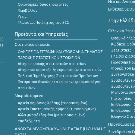
Νέα και Ανακο
Οικονομικές δραστηριότητες
Εκθέσεις SDDS
Περιβάλλον
Υγεία
Στην Ελλάδ
Γλωσσάρι Ποιότητας του ΕΣΣ
Ελληνικό Στατ
Προϊόντα και Υπηρεσίες
Θεσμικό πλαί
Σ)
Στατιστικά στοιχεία
Κώδικας Ορθή
Σ)
Στατιστικές
ΟΔΗΓΙΕΣ ΓΙΑ ΕΓΓΡΑΦΗ ΚΑΙ ΥΠΟΒΟΛΗ ΑΙΤΗΜΑΤΟΣ
Πλαίσιο Διασ
ΠΑΡΟΧΗΣ ΣΤΑΤΙΣΤΙΚΩΝ ΣΤΟΙΧΕΙΩΝ
Γλωσσάρι Ποι
Αίτημα παροχής στατιστικών στοιχείων
Φορείς του 
Αίτημα για υποστήριξη ευρωπαϊκών στατιστικών
Συντονιστική
Πολιτική Τιμολόγησης Στατιστικών Προϊόντων
Συμβουλευτικ
Πνευματικά δικαιώματα και επαναχρησιμοποίηση
Συμβουλευτικ
στοιχείων
Μνημόνια συν
Μικροδεδομένα
Πιστοποίηση 
Αρχεία Δημόσιας Χρήσης (τυποποιημένα)
Επιθεώρηση Ο
Αρχεία Επιστημονικής Χρήσης (τυποποιημένα)
Επιθεώρηση Ο
Άλλα μικροδεδομένα (μη τυποποιημένα)
Ελληνικό Στα
Υποδείγματα
Προγράμματα κ
ANOIXTA ΔΕΔΟΜΕΝΑ ΥΨΗΛΗΣ ΑΞΙΑΣ (HIGH VALUE
Συνέδρια και 
DATA)