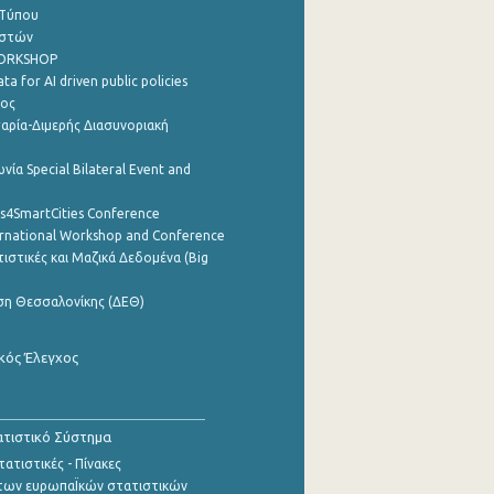
 Τύπου
ηστών
WORKSHOP
a for AI driven public policies
ρος
αρία-Διμερής Διασυνοριακή
νία Special Bilateral Event and
cs4SmartCities Conference
ernational Workshop and Conference
ιστικές και Μαζικά Δεδομένα (Big
ση Θεσσαλονίκης (ΔΕΘ)
κός Έλεγχος
τιστικό Σύστημα
ατιστικές - Πίνακες
των ευρωπαΪκών στατιστικών