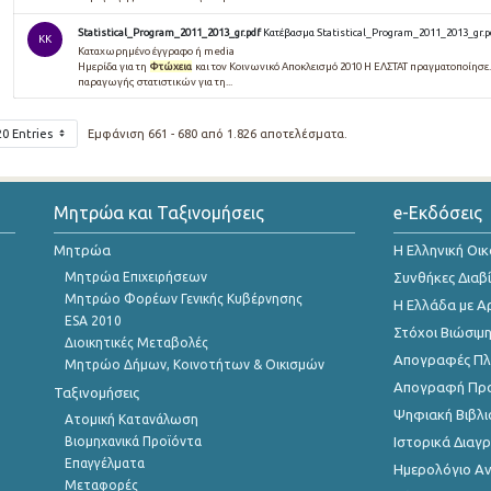
Statistical_Program_2011_2013_gr.pdf
Κατέβασμα Statistical_Program_2011_2013_gr.p
KK
Καταχωρημένο έγγραφο ή media
Ημερίδα για τη
Φτώχεια
και τον Κοινωνικό Αποκλεισμό 2010 Η ΕΛΣΤΑΤ πραγματοποίησε...
παραγωγής στατιστικών για τη...
20 Entries
Εμφάνιση 661 - 680 από 1.826 αποτελέσματα.
Μητρώα και Ταξινομήσεις
e-Εκδόσεις
Μητρώα
Η Ελληνική Οι
Μητρώα Επιχειρήσεων
Συνθήκες Διαβ
Μητρώο Φορέων Γενικής Κυβέρνησης
Η Ελλάδα με Α
ESA 2010
Στόχοι Βιώσιμ
Διοικητικές Μεταβολές
Απογραφές Πλη
Μητρώο Δήμων, Κοινοτήτων & Οικισμών
Απογραφή Πρ
Ταξινομήσεις
Ψηφιακή Βιβλι
Ατομική Κατανάλωση
Βιομηχανικά Προϊόντα
Ιστορικά Δια
Επαγγέλματα
Ημερολόγιο Α
Μεταφορές