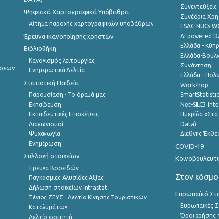
Συνεντεύξεις
Ψηφιακά Χαρτογραφικά Υπόβαθρα
Συνέδρια Χρ
Αίτημα παροχής χαρτογραφικών υποβάθρων
ESAC-NUCs 
Έρευνα ικανοποίησης χρηστών
AI powered Dat
Ελλάδα - Κύπ
Βιβλιοθήκη
Ελλάδα-Βουλγ
Κανονισμός λειτουργίας
Συνάντηση
ήσεων
Ενημερωτικά Δελτία
Ελλάδα - Πολω
Στατιστική Παιδεία
Workshop
Παρουσίαση - Το όραμά μας
SmartStatisti
Εκπαίδευση
Net-SILC3 Int
Εκπαιδευτικές Επισκέψεις
Ημερίδα «Στατ
Διαγωνισμοί
Data)
Ψυχαγωγία
Διεθνής Έκθε
Ενημέρωση
COVID-19
Συλλογή στοιχείων
Κοινοβουλευτι
Έρευνα Βοοειδών
Στον κόσμο
Παγκόσμιες Αλυσίδες Αξίας
Δήλωση στοιχείων Intrastat
Ευρωπαϊκό Στα
Ξένιος ΖΕΥΣ - Δελτίο Κίνησης Τουριστικών
Ευρωπαϊκές Στ
Καταλυμάτων
Όροι χρήσης 
Δελτίο φοιτητή