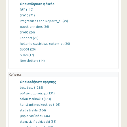
Οποιονδήποτε φάκελο
RFP
(110)
SFA10
(71)
Programmes and Reports_el
(49)
questionnaires
(26)
SFA05
(24)
Tenders
(23)
hellenic_statistical_system_el
(20)
SJO01
(20)
SDGs
(17)
Newsletters
(14)
Χρήστες
Οποιοσδήποτε χρήστης
test test
(1215)
σόλων μαρινάκης
(131)
solon marinakis
(123)
konstantinos koutros
(105)
stella trekla
(104)
μαρια γκιβαλου
(46)
stamatia fragkiadaki
(35)