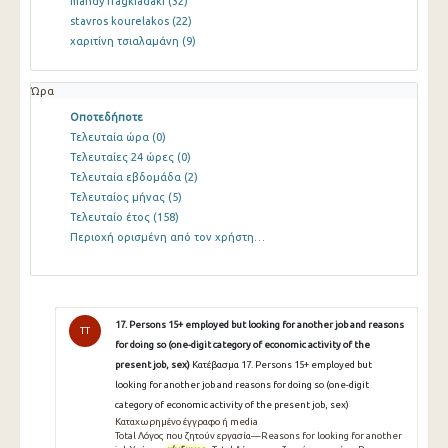
mandy fragkiadaki
(32)
stavros kourelakos
(22)
χαριτίνη τσιαλαμάνη
(9)
Ώρα
Οποτεδήποτε
Τελευταία ώρα
(0)
Τελευταίες 24 ώρες
(0)
Τελευταία εβδομάδα
(2)
Τελευταίος μήνας
(5)
Τελευταίο έτος
(158)
Περιοχή ορισμένη από τον χρήστη…
17. Persons 15+ employed but looking for another job and reasons
TT
for doing so (one-digit category of economic activity of the
present job, sex)
Κατέβασμα 17. Persons 15+ employed but
looking for another job and reasons for doing so (one-digit
category of economic activity of the present job, sex)
Καταχωρημένο έγγραφο ή media
Total Λόγος που ζητούν εργασία—Reasons for looking for another