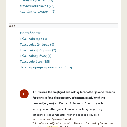
mandy fragkiadaki
(32)
stavros kourelakos
(22)
χαριτίνη τσιαλαμάνη
(9)
Ώρα
Οποτεδήποτε
Τελευταία ώρα
(0)
Τελευταίες 24 ώρες
(0)
Τελευταία εβδομάδα
(2)
Τελευταίος μήνας
(6)
Τελευταίο έτος
(158)
Περιοχή ορισμένη από τον χρήστη…
17. Persons 15+ employed but looking for another job and reasons
TT
for doing so (one-digit category of economic activity of the
present job, sex)
Κατέβασμα 17. Persons 15+ employed but
looking for another job and reasons for doing so (one-digit
category of economic activity of the present job, sex)
Καταχωρημένο έγγραφο ή media
Total Λόγος που ζητούν εργασία—Reasons for looking for another