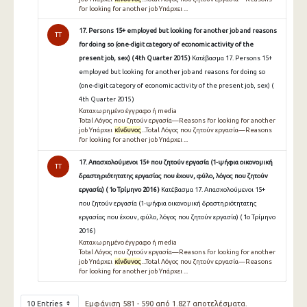
for looking for another job Υπάρχει ...
17. Persons 15+ employed but looking for another job and reasons
TT
for doing so (one-digit category of economic activity of the
present job, sex) ( 4th Quarter 2015 )
Κατέβασμα 17. Persons 15+
employed but looking for another job and reasons for doing so
(one-digit category of economic activity of the present job, sex) (
4th Quarter 2015 )
Καταχωρημένο έγγραφο ή media
Total Λόγος που ζητούν εργασία—Reasons for looking for another
job Υπάρχει
κίνδυνος
...Total Λόγος που ζητούν εργασία—Reasons
for looking for another job Υπάρχει ...
17. Απασχολούμενοι 15+ που ζητούν εργασία (1-ψήφια οικονομική
TT
δραστηριότητατης εργασίας που έχουν, φύλο, λόγος που ζητούν
εργασία) ( 1ο Τρίμηνο 2016 )
Κατέβασμα 17. Απασχολούμενοι 15+
που ζητούν εργασία (1-ψήφια οικονομική δραστηριότητατης
εργασίας που έχουν, φύλο, λόγος που ζητούν εργασία) ( 1ο Τρίμηνο
2016 )
Καταχωρημένο έγγραφο ή media
Total Λόγος που ζητούν εργασία—Reasons for looking for another
job Υπάρχει
κίνδυνος
...Total Λόγος που ζητούν εργασία—Reasons
for looking for another job Υπάρχει ...
10 Entries
Εμφάνιση 581 - 590 από 1.827 αποτελέσματα.