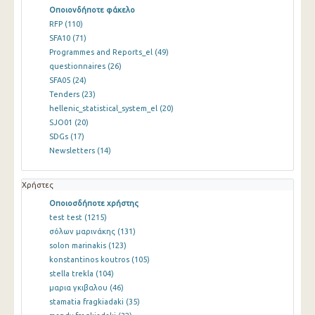
Οποιονδήποτε φάκελο
RFP
(110)
SFA10
(71)
Programmes and Reports_el
(49)
questionnaires
(26)
SFA05
(24)
Tenders
(23)
hellenic_statistical_system_el
(20)
SJO01
(20)
SDGs
(17)
Newsletters
(14)
Χρήστες
Οποιοσδήποτε χρήστης
test test
(1215)
σόλων μαρινάκης
(131)
solon marinakis
(123)
konstantinos koutros
(105)
stella trekla
(104)
μαρια γκιβαλου
(46)
stamatia fragkiadaki
(35)