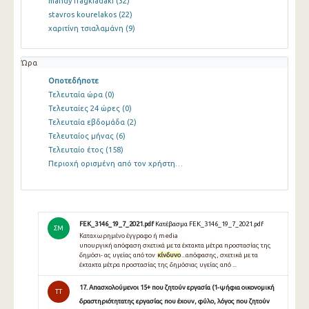
mandy fragkiadaki
(32)
stavros kourelakos
(22)
χαριτίνη τσιαλαμάνη
(9)
Ώρα
Οποτεδήποτε
Τελευταία ώρα
(0)
Τελευταίες 24 ώρες
(0)
Τελευταία εβδομάδα
(2)
Τελευταίος μήνας
(6)
Τελευταίο έτος
(158)
Περιοχή ορισμένη από τον χρήστη…
FEK_3146_19_7_2021.pdf
Κατέβασμα FEK_3146_19_7_2021.pdf
ΣΜ
Καταχωρημένο έγγραφο ή media
υπουργική απόφαση σχετικά με τα έκτακτα μέτρα προστασίας της
δημόσι- ας υγείας από τον
κίνδυνο
...απόφασης, σχετικά με τα
έκτακτα μέτρα προστασίας της δημόσιας υγείας από ...
17. Απασχολούμενοι 15+ που ζητούν εργασία (1-ψήφια οικονομική
TT
δραστηριότητατης εργασίας που έχουν, φύλο, λόγος που ζητούν