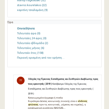
mandy fragkiadaki
(32)
stavros kourelakos
(22)
χαριτίνη τσιαλαμάνη
(9)
Ώρα
Οποτεδήποτε
Τελευταία ώρα
(0)
Τελευταίες 24 ώρες
(0)
Τελευταία εβδομάδα
(2)
Τελευταίος μήνας
(6)
Τελευταίο έτος
(158)
Περιοχή ορισμένη από τον χρήστη…
Οδηγίες της Έρευνας Εισοδήματος και Συνθηκών Διαβίωσης προς
TT
τους ερευνητές ( 2019 )
Κατέβασμα Οδηγίες της Έρευνας
Εισοδήματος και Συνθηκών Διαβίωσης προς τους ερευνητές (
2019 )
Καταχωρημένο έγγραφο ή media
Κυριότεροι δείκτες κοινωνικής συνοχής είναι ο
κίνδυνος
φτώχειας
πριν τις κοινωνικές...γήρατος και χηρείας), η
εισοδηματική ανισότητα (S80/S20),...