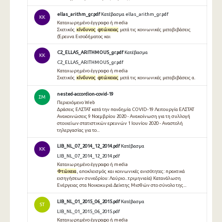
ellas_arithm_gr.pdf
Κατέβασμα ellas_arithm_gr.pdf
KK
Καταχωρημένο έγγραφο ή media
Σχετικός
κίνδυνος
φτώχειας
μετά τις κοινωνικές μεταβιβάσεις
(Έρευνα Eισοδήματος και
C2_ELLAS_ARITHMOUS_gr.pdf
Κατέβασμα
KK
C2_ELLAS_ARITHMOUS_gr.pdf
Καταχωρημένο έγγραφο ή media
Σχετικός
κίνδυνος
φτώχειας
μετά τις κοινωνικές μεταβιβάσεις α.
nested-accordion-covid-19
ΣΜ
Περιεχόμενο Web
Δράσεις ΕΛΣΤΑΤ κατά την πανδημία COVID-19 Λειτουργία ΕΛΣΤΑΤ
Ανακοινώσεις 9 Νοεμβρίου 2020 - Ανακοίνωση για τη συλλογή
στοιχείων στατιστικών ερευνών 1 Ιουνίου 2020 - Αναστολή
τηλεργασίας για το...
LIB_NL_07_2014_12_2014.pdf
Κατέβασμα
KK
LIB_NL_07_2014_12_2014.pdf
Καταχωρημένο έγγραφο ή media
Φτώχεια
, αποκλεισμός και κοινωνικές ανισότητες: πρακτικά
εισηγήσεων συνεδρίου: Λαύριο...τριμηνιαία) Κατανάλωση
Ενέργειας στα Νοικοκυριά Δείκτης Μισθών στο σύνολο της...
LIB_NL_01_2015_06_2015.pdf
Κατέβασμα
ST
LIB_NL_01_2015_06_2015.pdf
Καταχωρημένο έγγραφο ή media