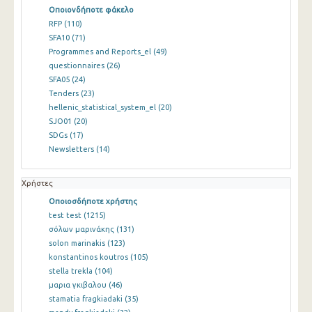
Οποιονδήποτε φάκελο
RFP
(110)
SFA10
(71)
Programmes and Reports_el
(49)
questionnaires
(26)
SFA05
(24)
Tenders
(23)
hellenic_statistical_system_el
(20)
SJO01
(20)
SDGs
(17)
Newsletters
(14)
Χρήστες
Οποιοσδήποτε χρήστης
test test
(1215)
σόλων μαρινάκης
(131)
solon marinakis
(123)
konstantinos koutros
(105)
stella trekla
(104)
μαρια γκιβαλου
(46)
stamatia fragkiadaki
(35)