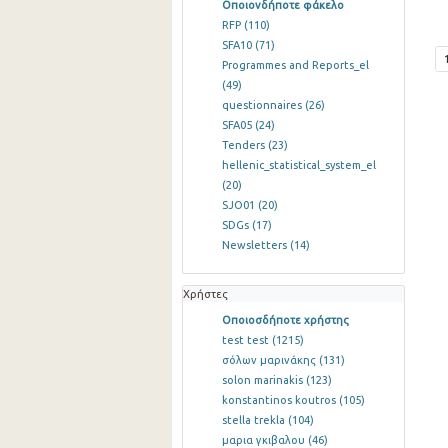
Οποιονδήποτε φάκελο
RFP
(110)
SFA10
(71)
Programmes and Reports_el
(49)
questionnaires
(26)
SFA05
(24)
Tenders
(23)
hellenic_statistical_system_el
(20)
SJO01
(20)
SDGs
(17)
Newsletters
(14)
Χρήστες
Οποιοσδήποτε χρήστης
test test
(1215)
σόλων μαρινάκης
(131)
solon marinakis
(123)
konstantinos koutros
(105)
stella trekla
(104)
μαρια γκιβαλου
(46)