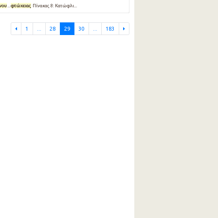
νου
...
φτώχειας
Πίνακας 8: Κατώφλι...
1
...
28
29
30
...
183