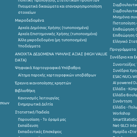
Πολιτική Τιμολόγησης Στατιστικών Προϊόντων
Συμβουλευτικ
Πνευματικά δικαιώματα και επαναχρησιμοποίηση
Συμβουλευτικ
στοιχείων
Μνημόνια συν
Μικροδεδομένα
Πιστοποίηση 
Αρχεία Δημόσιας Χρήσης (τυποποιημένα)
Επιθεώρηση Ο
Αρχεία Επιστημονικής Χρήσης (τυποποιημένα)
Επιθεώρηση Ο
Άλλα μικροδεδομένα (μη τυποποιημένα)
Ελληνικό Στα
Υποδείγματα
Προγράμματα κ
ANOIXTA ΔΕΔΟΜΕΝΑ ΥΨΗΛΗΣ ΑΞΙΑΣ (HIGH VALUE
Συνέδρια και 
DATA)
Συνεντεύξεις
Ψηφιακά Χαρτογραφικά Υπόβαθρα
Συνέδρια Χρ
Αίτημα παροχής χαρτογραφικών υποβάθρων
ESAC-NUCs 
Έρευνα ικανοποίησης χρηστών
AI powered Dat
Ελλάδα - Κύπ
Βιβλιοθήκη
Ελλάδα-Βουλγ
Κανονισμός λειτουργίας
Συνάντηση
ήσεων
Ενημερωτικά Δελτία
Ελλάδα - Πολω
Στατιστική Παιδεία
Workshop
Παρουσίαση - Το όραμά μας
SmartStatisti
Εκπαίδευση
Net-SILC3 Int
Εκπαιδευτικές Επισκέψεις
Ημερίδα «Στατ