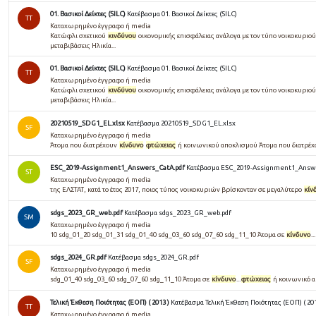
01. Βασικοί Δείκτες (SILC)
Κατέβασμα 01. Βασικοί Δείκτες (SILC)
TT
Καταχωρημένο έγγραφο ή media
Κατώφλι σχετικού
κινδύνου
οικονομικής επισφάλειας ανάλογα με τον τύπο νοικοκυριού
μεταβιβάσεις Ηλικία...
01. Βασικοί Δείκτες (SILC)
Κατέβασμα 01. Βασικοί Δείκτες (SILC)
TT
Καταχωρημένο έγγραφο ή media
Κατώφλι σχετικού
κινδύνου
οικονομικής επισφάλειας ανάλογα με τον τύπο νοικοκυριού
μεταβιβάσεις Ηλικία...
20210519_SDG1_EL.xlsx
Κατέβασμα 20210519_SDG1_EL.xlsx
SF
Καταχωρημένο έγγραφο ή media
Άτομα που διατρέχουν
κίνδυνο
φτώχειας
ή κοινωνικού αποκλισμού Άτομα που διατρέχο
ESC_2019-Assignment1_Answers_CatA.pdf
Κατέβασμα ESC_2019-Assignment1_Answe
ST
Καταχωρημένο έγγραφο ή media
της ΕΛΣΤΑΤ, κατά το έτος 2017, ποιος τύπος νοικοκυριών βρίσκονταν σε μεγαλύτερο
κίν
sdgs_2023_GR_web.pdf
Κατέβασμα sdgs_2023_GR_web.pdf
SM
Καταχωρημένο έγγραφο ή media
10 sdg_01_20 sdg_01_31 sdg_01_40 sdg_03_60 sdg_07_60 sdg_11_10 Άτομα σε
κίνδυνο
...
sdgs_2024_GR.pdf
Κατέβασμα sdgs_2024_GR.pdf
SF
Καταχωρημένο έγγραφο ή media
sdg_01_40 sdg_03_60 sdg_07_60 sdg_11_10 Άτομα σε
κίνδυνο
...
φτώχειας
ή κοινωνικό απ
Τελική Έκθεση Ποιότητας (ΕΟΠ) ( 2013 )
Κατέβασμα Τελική Έκθεση Ποιότητας (ΕΟΠ) ( 201
TT
Καταχωρημένο έγγραφο ή media