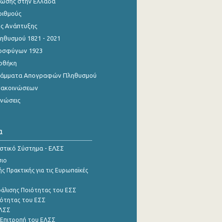
ίωσης στην Ελλάδα
ριθμούς
ης Ανάπτυξης
θυσμού 1821 - 2021
οσφύγων 1923
οθήκη
γράμματα Απογραφών Πληθυσμού
νακοινώσεων
ινώσεις
α
ιστικό Σύστημα - ΕΛΣΣ
σιο
ς Πρακτικής για τις Ευρωπαϊκές
φάλισης Ποιότητας του ΕΣΣ
ότητας του ΕΣΣ
ΕΛΣΣ
 Επιτροπή του ΕΛΣΣ