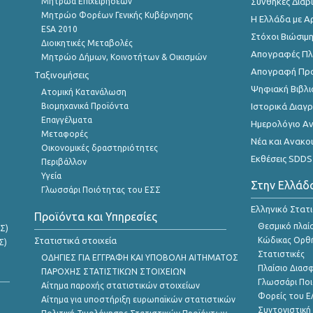
Μητρώα Επιχειρήσεων
Συνθήκες Διαβ
Μητρώο Φορέων Γενικής Κυβέρνησης
Η Ελλάδα με Α
ESA 2010
Στόχοι Βιώσιμ
Διοικητικές Μεταβολές
Απογραφές Πλη
Μητρώο Δήμων, Κοινοτήτων & Οικισμών
Απογραφή Πρ
Ταξινομήσεις
Ψηφιακή Βιβλι
Ατομική Κατανάλωση
Βιομηχανικά Προϊόντα
Ιστορικά Δια
Επαγγέλματα
Ημερολόγιο Α
Μεταφορές
Νέα και Ανακο
Οικονομικές δραστηριότητες
Εκθέσεις SDDS
Περιβάλλον
Υγεία
Στην Ελλάδ
Γλωσσάρι Ποιότητας του ΕΣΣ
Ελληνικό Στατ
Προϊόντα και Υπηρεσίες
Θεσμικό πλαί
Σ)
Στατιστικά στοιχεία
Κώδικας Ορθή
Σ)
Στατιστικές
ΟΔΗΓΙΕΣ ΓΙΑ ΕΓΓΡΑΦΗ ΚΑΙ ΥΠΟΒΟΛΗ ΑΙΤΗΜΑΤΟΣ
Πλαίσιο Διασ
ΠΑΡΟΧΗΣ ΣΤΑΤΙΣΤΙΚΩΝ ΣΤΟΙΧΕΙΩΝ
Γλωσσάρι Ποι
Αίτημα παροχής στατιστικών στοιχείων
Φορείς του 
Αίτημα για υποστήριξη ευρωπαϊκών στατιστικών
Συντονιστική