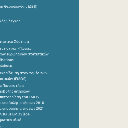
ση Θεσσαλονίκης (ΔΕΘ)
κός Έλεγχος
τιστικό Σύστημα
ατιστικές - Πίνακες
των ευρωπαΪκών στατιστικών
lisations
ηλώσεις
εκπαίδευση στον τομέα των
ιστικών (EMOS)
α Πανεπιστήμια
ποβολής αιτήσεων
η πιστοποίηση του EMOS
α υποβολής αιτήσεων 2018
α υποβολής αιτήσεων 2021
ΑΠΘ με EMOS label
ρωτικό υλικό
0