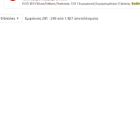
ΕΟΠ 2013 Τελική Έκθεση Ποιότητας 13 9.1 Συγχρονική Συγκρισιµότητα Ο δείκτης
Κινδύ
10 Entries
Εμφάνιση 281 - 290 από 1.827 αποτελέσματα.