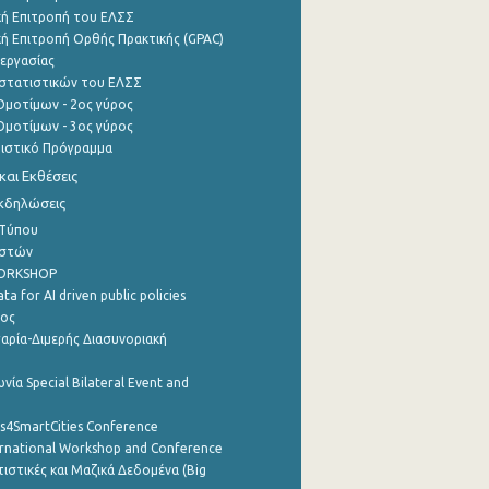
ή Επιτροπή του ΕΛΣΣ
ή Επιτροπή Ορθής Πρακτικής (GPAC)
εργασίας
στατιστικών του ΕΛΣΣ
μοτίμων - 2ος γύρος
μοτίμων - 3ος γύρος
τιστικό Πρόγραμμα
αι Εκθέσεις
Εκδηλώσεις
 Τύπου
ηστών
WORKSHOP
a for AI driven public policies
ρος
αρία-Διμερής Διασυνοριακή
νία Special Bilateral Event and
cs4SmartCities Conference
ernational Workshop and Conference
ιστικές και Μαζικά Δεδομένα (Big