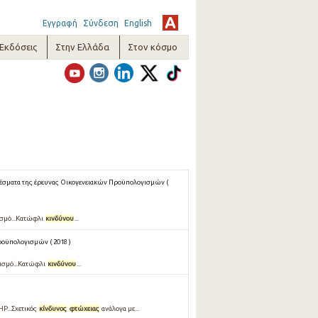
Εγγραφή
Σύνδεση
English
-Εκδόσεις
Στην Ελλάδα
Στον κόσμο
έσματα της έρευνας Οικογενειακών Προϋπολογισμών (
ισµό...Κατώφλι
κινδύνου
...
οϋπολογισμών ( 2018 )
γισμό...Κατώφλι
κινδύνου
...
P...Σχετικός
κίνδυνος
φτώχειας
ανάλογα με...