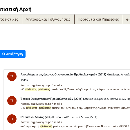
ατιστική Αρχή
τατιστικές
Μητρώα και Ταξινομήσεις
Προϊόντα και Υπηρεσίες
e
Αναζήτηση
Αποτελέσματα της έρευνας Οικογενειακών Προϋπολογισμών ( 2015 )
Κατέβασμα Αποτελ
TT
2015 )
Καταχωρημένο έγγραφο ή media
• O
κίνδυνος
φτώχειας
απειλεί το 19,7% του πληθυσµού της Χώρας, όταν στον υπολογ
Έρευνα Οικογενειακών Προϋπολογισμών ( 2018 )
Κατέβασμα Έρευνα Οικογενειακών Πρ
TT
Καταχωρημένο έγγραφο ή media
 O
κίνδυνος
φτώχειας
απειλεί το 17,4% του πληθυσμού της Χώρας, όταν στον υπολο
01. Βασικοί Δείκτες (SILC)
Κατέβασμα 01. Βασικοί Δείκτες (SILC)
TT
Καταχωρημένο έγγραφο ή media
από τη γραμμή
φτώχειας
μετά τις κοινωνικές μεταβιβάσεις των Νοικοκυριών 2002 (ECH