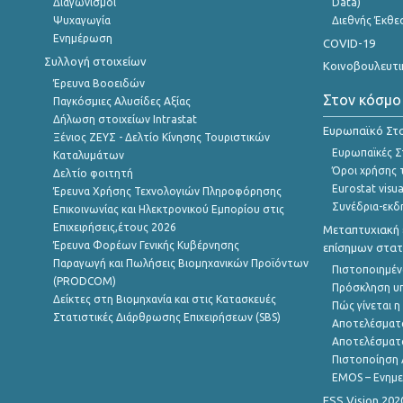
Διαγωνισμοί
Data)
Ψυχαγωγία
Διεθνής Έκθε
Ενημέρωση
COVID-19
Συλλογή στοιχείων
Κοινοβουλευτι
Έρευνα Βοοειδών
Στον κόσμο
Παγκόσμιες Αλυσίδες Αξίας
Δήλωση στοιχείων Intrastat
Ευρωπαϊκό Στα
Ξένιος ΖΕΥΣ - Δελτίο Κίνησης Τουριστικών
Ευρωπαϊκές Στ
Καταλυμάτων
Όροι χρήσης 
Δελτίο φοιτητή
Eurostat visua
Έρευνα Χρήσης Τεχνολογιών Πληροφόρησης
Συνέδρια-εκδ
Επικοινωνίας και Ηλεκτρονικού Εμπορίου στις
Επιχειρήσεις,έτους 2026
Μεταπτυχιακή 
Έρευνα Φορέων Γενικής Κυβέρνησης
επίσημων στατ
Παραγωγή και Πωλήσεις Βιομηχανικών Προϊόντων
Πιστοποιημέν
(PRODCOM)
Πρόσκληση υ
Δείκτες στη Βιομηχανία και στις Κατασκευές
Πώς γίνεται 
Στατιστικές Διάρθρωσης Επιχειρήσεων (SBS)
Αποτελέσματ
Αποτελέσματ
Πιστοποίηση 
EMOS – Ενημε
ESS Vision 202