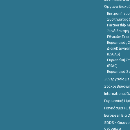
Όργανα διακυ
Επιτροπή του
Συστήματος (
Partnership G
Συνδιάσκεψη 
Εθνικών Στατ
Ευρωπαϊκός Σ
Διακυβέρνηση
(ESGAB)
Ευρωπαϊκή Στ
(ESAC)
Ευρωπαϊκό Στ
Συνεργασία με
Στόχοι Βιώσιμ
International D
Ευρωπαϊκή Ημέ
Παγκόσμια Ημέ
European Big 
SDDS - Οικονο
δεδομένα