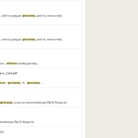
...από τη γραμμή
φτώχειας
μετά τις κοινωνικές
...από τη γραμμή
φτώχειας
μετά τις κοινωνικές
υν...
κίνδυνο
εισοδηματικής...
rs_CatA.pdf
δυνο
...
φτώχειας
; A....
φτώχειας
; ...
φτώχειας
ή κοινωνικό αποκλεισμό (%)(1) Άτομα σε...
οκλεισμό (%)(1) Άτομα σε...
3 )