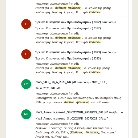
Καταχωρημένο έγγραφο ή media
Ανισότητα και
κίνδυνος
φτώχειας
 Το μερίδιο της μέσης
ισοδύναμης δαπάνης (αγορές...Κατώφλι
κινδύνου
...
Έρευνα Οικογενειακών Προϋπολογισμών ( 2022 )
Κατέβασμα
TT
Έρευνα Οικογενειακών Προϋπολογισμών ( 2022 )
Καταχωρημένο έγγραφο ή media
Ανισότητα και
κίνδυνος
φτώχειας
 Το μερίδιο της μέσης
ισοδύναμης δαπάνης (αγορές...Κατώφλι
κινδύνου
...
Έρευνα Οικογενειακών Προϋπολογισμών ( 2023 )
Κατέβασμα
TT
Έρευνα Οικογενειακών Προϋπολογισμών ( 2023 )
Καταχωρημένο έγγραφο ή media
Ανισότητα και
κίνδυνος
φτώχειας
• Το μερίδιο της μέσης
ισοδύναμης δαπάνης (αγορές...Κατώφλι
κινδύνου
...
NWS_SILC_ 24_6_2020_GR.pdf
Κατέβασμα NWS_SILC_
ΣΜ
24_6_2020_GR.pdf
Καταχωρημένο έγγραφο ή media
Εισοδήµατος και Συνθηκών ∆ιαβίωσης των Νοικοκυριών έτους
2019, ̟ου αφορά στον
κίνδυνο
...
φτώχειας
, αντικαθίσταται.
NWS_Announcement _SILC2021PR_26072022_GR.pdf
Κατέβασμα
ΜΓ
NWS_Announcement _SILC2021PR_26072022_GR.pdf
Καταχωρημένο έγγραφο ή media
Δελτίων Τύπου της Έρευνας «Εισοδήματος και Συνθηκών
Διαβίωσης (SILC), 2021», (
Κίνδυνος
...
Φτώχειας
, Οικονομική
Ανισότητα, και Υλική και...