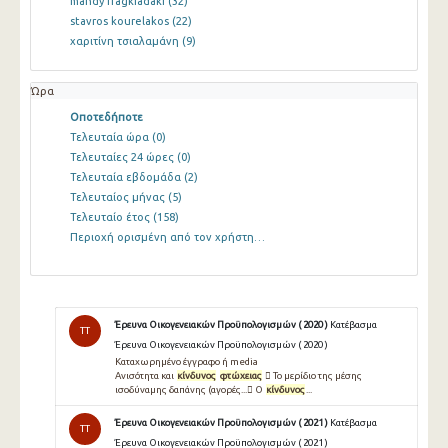
mandy fragkiadaki
(32)
stavros kourelakos
(22)
χαριτίνη τσιαλαμάνη
(9)
Ώρα
Οποτεδήποτε
Τελευταία ώρα
(0)
Τελευταίες 24 ώρες
(0)
Τελευταία εβδομάδα
(2)
Τελευταίος μήνας
(5)
Τελευταίο έτος
(158)
Περιοχή ορισμένη από τον χρήστη…
Έρευνα Οικογενειακών Προϋπολογισμών ( 2020 )
Κατέβασμα
TT
Έρευνα Οικογενειακών Προϋπολογισμών ( 2020 )
Καταχωρημένο έγγραφο ή media
Ανισότητα και
κίνδυνος
φτώχειας
 Το μερίδιο της μέσης
ισοδύναμης δαπάνης (αγορές... O
κίνδυνος
...
Έρευνα Οικογενειακών Προϋπολογισμών ( 2021 )
Κατέβασμα
TT
Έρευνα Οικογενειακών Προϋπολογισμών ( 2021 )