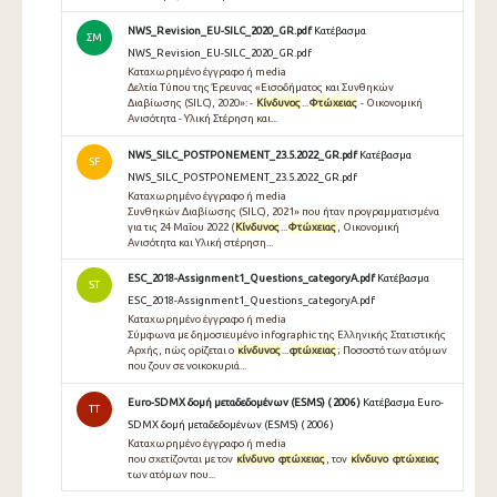
NWS_Revision_EU-SILC_2020_GR.pdf
Κατέβασμα
ΣΜ
NWS_Revision_EU-SILC_2020_GR.pdf
Καταχωρημένο έγγραφο ή media
Δελτία Τύπου της Έρευνας «Εισοδήματος και Συνθηκών
Διαβίωσης (SILC), 2020»: -
Κίνδυνος
...
Φτώχειας
- Οικονομική
Ανισότητα - Υλική Στέρηση και...
NWS_SILC_POSTPONEMENT_23.5.2022_GR.pdf
Κατέβασμα
SF
NWS_SILC_POSTPONEMENT_23.5.2022_GR.pdf
Καταχωρημένο έγγραφο ή media
Συνθηκών Διαβίωσης (SILC), 2021» που ήταν προγραμματισμένα
για τις 24 Μαΐου 2022 (
Κίνδυνος
...
Φτώχειας
, Οικονομική
Ανισότητα και Υλική στέρηση...
ESC_2018-Assignment1_Questions_categoryA.pdf
Κατέβασμα
ST
ESC_2018-Assignment1_Questions_categoryA.pdf
Καταχωρημένο έγγραφο ή media
Σύμφωνα με δημοσιευμένο infographic της Ελληνικής Στατιστικής
Αρχής, πώς ορίζεται ο
κίνδυνος
...
φτώχειας
; Ποσοστό των ατόμων
που ζουν σε νοικοκυριά...
Euro-SDMX δομή μεταδεδομένων (ESMS) ( 2006 )
Κατέβασμα Euro-
TT
SDMX δομή μεταδεδομένων (ESMS) ( 2006 )
Καταχωρημένο έγγραφο ή media
που σχετίζονται με τον
κίνδυνο
φτώχειας
, τον
κίνδυνο
φτώχειας
των ατόμων που...