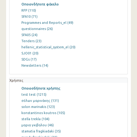
Οποιονδήποτε φάκελο
RFP
(110)
SFA10
(71)
Programmes and Reports_el
(49)
questionnaires
(26)
SFA05
(24)
Tenders
(23)
hellenic_statistical_system_el
(20)
SJO01
(20)
SDGs
(17)
Newsletters
(14)
Χρήστες
Οποιοσδήποτε χρήστης
test test
(1215)
σόλων μαρινάκης
(131)
solon marinakis
(123)
konstantinos koutros
(105)
stella trekla
(104)
μαρια γκιβαλου
(46)
stamatia fragkiadaki
(35)