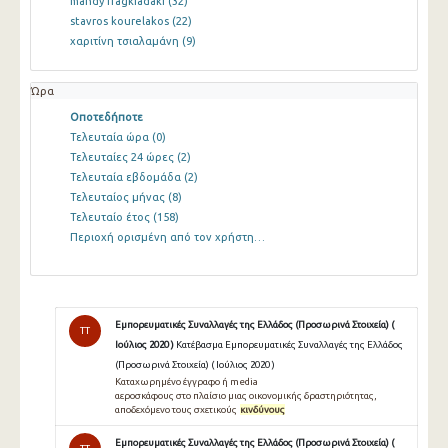
mandy fragkiadaki
(32)
stavros kourelakos
(22)
χαριτίνη τσιαλαμάνη
(9)
Ώρα
Οποτεδήποτε
Τελευταία ώρα
(0)
Τελευταίες 24 ώρες
(2)
Τελευταία εβδομάδα
(2)
Τελευταίος μήνας
(8)
Τελευταίο έτος
(158)
Περιοχή ορισμένη από τον χρήστη…
Εμπορευματικές Συναλλαγές της Ελλάδος (Προσωρινά Στοιχεία) (
TT
Ιούλιος 2020 )
Κατέβασμα Εμπορευματικές Συναλλαγές της Ελλάδος
(Προσωρινά Στοιχεία) ( Ιούλιος 2020 )
Καταχωρημένο έγγραφο ή media
αεροσκάφους στο πλαίσιο μιας οικονομικής δραστηριότητας,
αποδεχόμενο τους σχετικούς
κινδύνους
Εμπορευματικές Συναλλαγές της Ελλάδος (Προσωρινά Στοιχεία) (