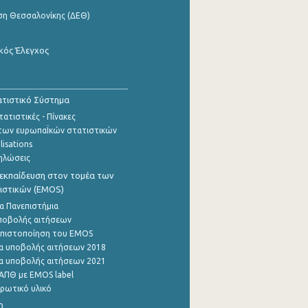
ση Θεσσαλονίκης (ΔΕΘ)
κός Έλεγχος
τιστικό Σύστημα
ατιστικές - Πίνακες
των ευρωπαΪκών στατιστικών
lisations
ηλώσεις
εκπαίδευση στον τομέα των
ιστικών (EMOS)
α Πανεπιστήμια
ποβολής αιτήσεων
η πιστοποίηση του EMOS
α υποβολής αιτήσεων 2018
α υποβολής αιτήσεων 2021
ΑΠΘ με EMOS label
ρωτικό υλικό
0