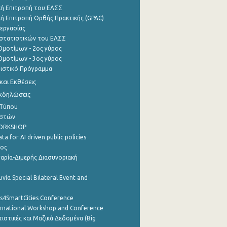
ή Επιτροπή του ΕΛΣΣ
ή Επιτροπή Ορθής Πρακτικής (GPAC)
εργασίας
στατιστικών του ΕΛΣΣ
μοτίμων - 2ος γύρος
μοτίμων - 3ος γύρος
τιστικό Πρόγραμμα
αι Εκθέσεις
Εκδηλώσεις
 Τύπου
ηστών
WORKSHOP
a for AI driven public policies
ρος
αρία-Διμερής Διασυνοριακή
νία Special Bilateral Event and
cs4SmartCities Conference
ernational Workshop and Conference
ιστικές και Μαζικά Δεδομένα (Big