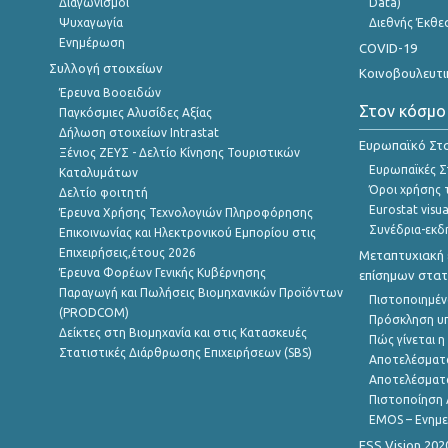
Διαγωνισμοί
Data)
Ψυχαγωγία
Διεθνής Έκθε
Ενημέρωση
COVID-19
Συλλογή στοιχείων
Κοινοβουλευτι
Έρευνα Βοοειδών
Στον κόσμο
Παγκόσμιες Αλυσίδες Αξίας
Δήλωση στοιχείων Intrastat
Ευρωπαϊκό Στα
Ξένιος ΖΕΥΣ - Δελτίο Κίνησης Τουριστικών
Ευρωπαϊκές Στ
Καταλυμάτων
Όροι χρήσης 
Δελτίο φοιτητή
Eurostat visua
Έρευνα Χρήσης Τεχνολογιών Πληροφόρησης
Συνέδρια-εκδ
Επικοινωνίας και Ηλεκτρονικού Εμπορίου στις
Επιχειρήσεις,έτους 2026
Μεταπτυχιακή 
Έρευνα Φορέων Γενικής Κυβέρνησης
επίσημων στατ
Παραγωγή και Πωλήσεις Βιομηχανικών Προϊόντων
Πιστοποιημέν
(PRODCOM)
Πρόσκληση υ
Δείκτες στη Βιομηχανία και στις Κατασκευές
Πώς γίνεται 
Στατιστικές Διάρθρωσης Επιχειρήσεων (SBS)
Αποτελέσματ
Αποτελέσματ
Πιστοποίηση 
EMOS – Ενημε
ESS Vision 202