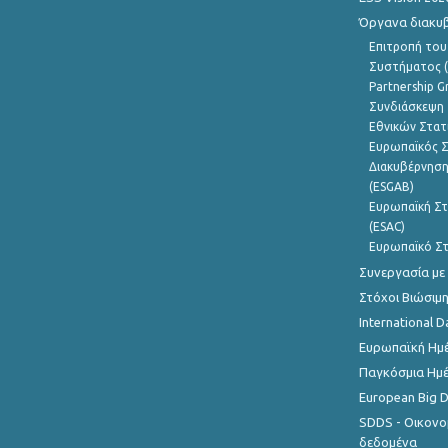
Όργανα διακυ
Επιτροπή του
Συστήματος (
Partnership G
Συνδιάσκεψη 
Εθνικών Στατ
Ευρωπαϊκός Σ
Διακυβέρνηση
(ESGAB)
Ευρωπαϊκή Στ
(ESAC)
Ευρωπαϊκό Στ
Συνεργασία με
Στόχοι Βιώσιμ
International D
Ευρωπαϊκή Ημέ
Παγκόσμια Ημέ
European Big 
SDDS - Οικονο
δεδομένα