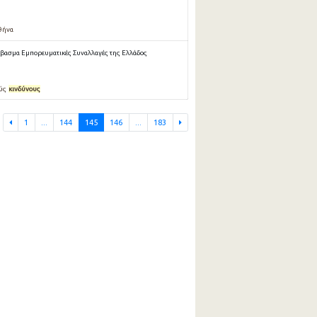
Αθήνα
έβασμα Εμπορευματικές Συναλλαγές της Ελλάδος
ούς
κινδύνους
1
...
144
145
146
...
183