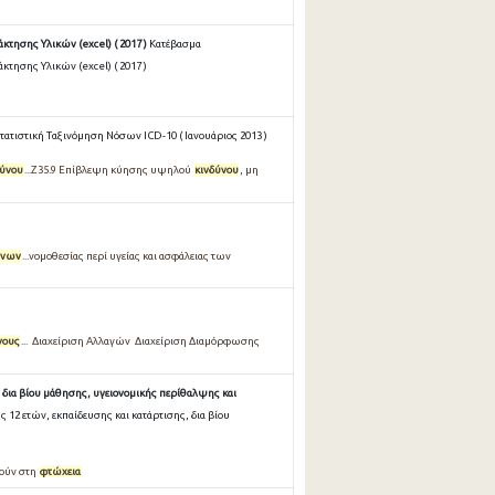
τησης Υλικών (excel) ( 2017 )
Κατέβασμα
τησης Υλικών (excel) ( 2017 )
τατιστική Ταξινόμηση Νόσων ICD-10 ( Ιανουάριος 2013 )
δύνου
...Z35.9 Επίβλεψη κύησης υψηλού
κινδύνου
, μη
ύνων
...νομοθεσίας περί υγείας και ασφάλειας των
νους
... Διαχείριση Αλλαγών Διαχείριση Διαμόρφωσης
 δια βίου μάθησης, υγειονομικής περίθαλψης και
12 ετών, εκπαίδευσης και κατάρτισης, δια βίου
ρούν στη
φτώχεια