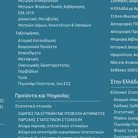
Μητρώα Επιχειρήσεων
Συνθήκες Διαβ
Μητρώο Φορέων Γενικής Κυβέρνησης
Η Ελλάδα με Α
ESA 2010
Στόχοι Βιώσιμ
Διοικητικές Μεταβολές
Απογραφές Πλη
Μητρώο Δήμων, Κοινοτήτων & Οικισμών
Απογραφή Πρ
Ταξινομήσεις
Ψηφιακή Βιβλι
Ατομική Κατανάλωση
Βιομηχανικά Προϊόντα
Ιστορικά Δια
Επαγγέλματα
Ημερολόγιο Α
Μεταφορές
Νέα και Ανακο
Οικονομικές δραστηριότητες
Εκθέσεις SDDS
Περιβάλλον
Υγεία
Στην Ελλάδ
Γλωσσάρι Ποιότητας του ΕΣΣ
Ελληνικό Στατ
Προϊόντα και Υπηρεσίες
Θεσμικό πλαί
Σ)
Στατιστικά στοιχεία
Κώδικας Ορθή
Σ)
Στατιστικές
ΟΔΗΓΙΕΣ ΓΙΑ ΕΓΓΡΑΦΗ ΚΑΙ ΥΠΟΒΟΛΗ ΑΙΤΗΜΑΤΟΣ
Πλαίσιο Διασ
ΠΑΡΟΧΗΣ ΣΤΑΤΙΣΤΙΚΩΝ ΣΤΟΙΧΕΙΩΝ
Γλωσσάρι Ποι
Αίτημα παροχής στατιστικών στοιχείων
Φορείς του 
Αίτημα για υποστήριξη ευρωπαϊκών στατιστικών
Συντονιστική