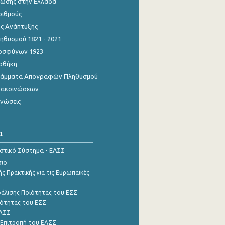
ίωσης στην Ελλάδα
ριθμούς
ης Ανάπτυξης
θυσμού 1821 - 2021
οσφύγων 1923
οθήκη
γράμματα Απογραφών Πληθυσμού
νακοινώσεων
ινώσεις
α
ιστικό Σύστημα - ΕΛΣΣ
σιο
ς Πρακτικής για τις Ευρωπαϊκές
φάλισης Ποιότητας του ΕΣΣ
ότητας του ΕΣΣ
ΕΛΣΣ
 Επιτροπή του ΕΛΣΣ