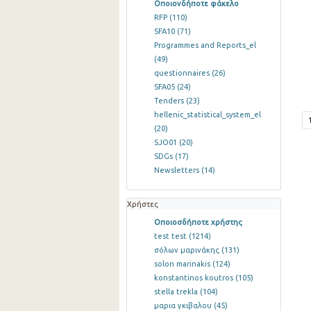
Οποιονδήποτε φάκελο
RFP
(110)
SFA10
(71)
Programmes and Reports_el
(49)
questionnaires
(26)
SFA05
(24)
Tenders
(23)
hellenic_statistical_system_el
(20)
SJO01
(20)
SDGs
(17)
Newsletters
(14)
Χρήστες
Οποιοσδήποτε χρήστης
test test
(1214)
σόλων μαρινάκης
(131)
solon marinakis
(124)
konstantinos koutros
(105)
stella trekla
(104)
μαρια γκιβαλου
(45)