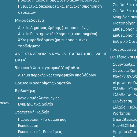
Πολιτική Τιμολόγησης Στατιστικών Προϊόντων
Συμβουλευτικ
Πνευματικά δικαιώματα και επαναχρησιμοποίηση
Συμβουλευτικ
στοιχείων
Μνημόνια συν
Μικροδεδομένα
Πιστοποίηση 
Αρχεία Δημόσιας Χρήσης (τυποποιημένα)
Επιθεώρηση Ο
Αρχεία Επιστημονικής Χρήσης (τυποποιημένα)
Επιθεώρηση Ο
Άλλα μικροδεδομένα (μη τυποποιημένα)
Ελληνικό Στα
Υποδείγματα
Προγράμματα κ
ANOIXTA ΔΕΔΟΜΕΝΑ ΥΨΗΛΗΣ ΑΞΙΑΣ (HIGH VALUE
Συνέδρια και 
DATA)
Συνεντεύξεις
Ψηφιακά Χαρτογραφικά Υπόβαθρα
Συνέδρια Χρ
Αίτημα παροχής χαρτογραφικών υποβάθρων
ESAC-NUCs 
Έρευνα ικανοποίησης χρηστών
AI powered Dat
Ελλάδα - Κύπ
Βιβλιοθήκη
Ελλάδα-Βουλγ
Κανονισμός λειτουργίας
Συνάντηση
ήσεων
Ενημερωτικά Δελτία
Ελλάδα - Πολω
Στατιστική Παιδεία
Workshop
Παρουσίαση - Το όραμά μας
SmartStatisti
Εκπαίδευση
Net-SILC3 Int
Εκπαιδευτικές Επισκέψεις
Ημερίδα «Στατ