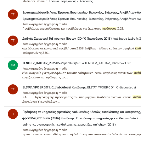
statistical domain:
Ερευνα Βιομηχανίας - Βιοτεχνίας
Ερωτηματολόγιο Ετήσιας Έρευνας Βιομηχανίας- Βιοτεχνίας, Ενέργειας, Αποβλήτων-Ανάκ
TT
Ερωτηματολόγιο Ετήσιας Έρευνας Βιομηχανίας- Βιοτεχνίας, Ενέργειας, Αποβλήτων-Ανάκ
Καταχωρημένο έγγραφο ή media
Προβλέψεις εκμετάλλευσης και προβλέψεις για έκτακτους
κινδύνους
Ζ.22.
Διεθνής Στατιστική Ταξινόμηση Νόσων ICD-10 ( Ιανουάριος 2013 )
Κατέβασμα Διεθνής Σ
TT
Καταχωρημένο έγγραφο ή media
οφειλόμενου σε κοινωνικά προβλήματα Z35.8 Επίβλεψη άλλων κυήσεων υψηλού
κιν
καθορισμένης Z36...
TENDER_KATHAR_2021-05-21.pdf
Κατέβασμα TENDER_KATHAR_2021-05-21.pdf
ΣΜ
Καταχωρημένο έγγραφο ή media
είναι αναγκαία για τη διασφάλιση του απαραίτητου επιπέδου ασφάλειας έναντι των
κινδ
εργαζομένων και πρόληψης του...
ELSTAT_YPOERGO1_C_diabouleusi
Κατέβασμα ELSTAT_YPOERGO1_C_diabouleusi
TT
Καταχωρημένο έγγραφο ή media
ΝΑΙ Περιγραφή της προσέγγισης του υποψηφίου Αναδόχου σχετικά με τους
κινδύ
Διαχείριση Υπεργολάβων ...
Πρόσβαση σε υπηρεσίες φροντίδας παιδιών έως 12 ετών, εκπαίδευσης και κατάρτισης,
TT
φροντίδας κατ’ οίκον ( 2016 )
Κατέβασμα Πρόσβαση σε υπηρεσίες φροντίδας παιδιών έως 
μάθησης, υγειονομικής περίθαλψης και φροντίδας κατ’ οίκον ( 2016 )
Καταχωρημένο έγγραφο ή media
προκειµένου να επιτευχθεί η ποιοτική βελτίωση των στατιστικών δεδοµένων που αφο