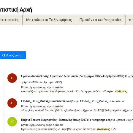
ατιστική Αρχή
τατιστικές
Μητρώα και Ταξινομήσεις
Προϊόντα και Υπηρεσίες
e
Αναζήτηση
Έρευνα Απασχόλησης Εργατικού Δυναμικού ( 1ο Τρίμηνο 2002 - 4ο Τρίμηνο 2002 )
Κατέβ
TT
Τρίμηνο 2002 - 4ο Τρίμηνο 2002 )
Καταχωρημένο έγγραφο ή media
και εργάζεται, για ποιο λόγο ζητάει εργασία; Ζητάει εργασία διότι: - Υπάρχει
κίνδυνος
ELSTAT_LOT3_Part A_Diavoulefsi
Κατέβασμα ELSTAT_LOT3_Part A_Diavoulefsi
TT
Καταχωρημένο έγγραφο ή media
ςθμαςίασ, κακϊσ θ διαρκισ βελτίωςθ τθσ εξωςτρζφειασ τθσ ΕΛ΢ΣΑΣ μπορεί να κζςει ςε
Ετήσια Έρευνα Βιομηχανίας - Βιοτεχνίας έτους 2017 xls
Κατέβασμα Ετήσια Έρευνα Βιομηχα
ΧΤ
Καταχωρημένο έγγραφο ή media
Προβλέψεις εκμετάλλευσης και προβλέψεις για έκτακτους
κινδύνους
Ζ.22.