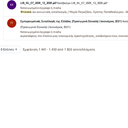
LIB_NL_07_2009_12_2009.pdf
Κατέβασμα LIB_NL_07_2009_12_2009.pdf
KK
Καταχωρημένο έγγραφο ή media
Φτώχεια
και κοινωνικός αποκλεισμός / Μαρία Πετμεζίδου, Χρίστος Παπαθεοδώρου.- 
Εμπορευματικές Συναλλαγές της Ελλάδος (Προσωρινά Στοιχεία) ( Ιανουάριος 2021 )
Κατ
TT
(Προσωρινά Στοιχεία) ( Ιανουάριος 2021 )
Καταχωρημένο έγγραφο ή media
αεροσκάφους στο πλαίσιο μιας οικονομικής δραστηριότητας, αποδεχόμενο τους σχετικ
10 Entries
Εμφάνιση 1.441 - 1.450 από 1.826 αποτελέσματα.