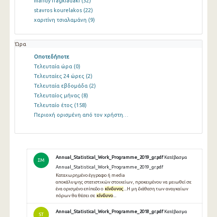
mandy fragkiadaki
(32)
stavros kourelakos
(22)
χαριτίνη τσιαλαμάνη
(9)
Ώρα
Οποτεδήποτε
Τελευταία ώρα
(0)
Τελευταίες 24 ώρες
(2)
Τελευταία εβδομάδα
(2)
Τελευταίος μήνας
(8)
Τελευταίο έτος
(158)
Περιοχή ορισμένη από τον χρήστη…
Annual_Statistical_Work_Programme_2019_gr.pdf
Κατέβασμα
ΣΜ
Annual_Statistical_Work_Programme_2019_gr.pdf
Καταχωρημένο έγγραφο ή media
αποκάλυψης στατιστικών στοιχείων, προκειμένου να μειωθεί σε
ένα ορισμένο επίπεδο ο
κίνδυνος
...Η μη διάθεση των αναγκαίων
πόρων θα θέσει σε
κίνδυνο
...
Annual_Statistical_Work_Programme_2018_gr.pdf
Κατέβασμα
ST