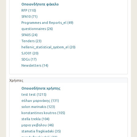
Οποιονδήποτε φάκελο
RFP
(110)
SFA10
(71)
Programmes and Reports_el
(49)
questionnaires
(26)
SFA05
(24)
Tenders
(23)
hellenic_statistical_system_el
(20)
SJO01
(20)
SDGs
(17)
Newsletters
(14)
Χρήστες
Οποιοσδήποτε χρήστης
test test
(1215)
σόλων μαρινάκης
(131)
solon marinakis
(123)
konstantinos koutros
(105)
stella trekla
(104)
μαρια γκιβαλου
(46)
stamatia fragkiadaki
(35)