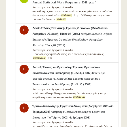
Annual_Statistical_Work_Programme_2018_gr.pdf
Καταχωρημένο έγγραφο ή media
αποκάλυψης στατιστικών στοιχείων, προκειμένου να μειωθεί σε
ένα ορισμένο επίπεδο ο
κίνδυνος
...Η μη διάθεση των αναγκαίων
πόρων θα θέσει σε
κίνδυνο
...
Δελτίο Ετήσιας Στατιστικής Έρευνας Ορυχείων (Μεταλλείων-
TT
Λατομείων- Αλυκών), Τύπος 02 ( 2016 )
Κατέβασμα Δελτίο Ετήσιας
Στατιστικής Έρευνας Ορυχείων (Μεταλλείων- Λατομείων-
Αλυκών), Τύπος 02 ( 2016 )
Καταχωρημένο έγγραφο ή media
Προβλέψεις εκμετάλλευσης και προβλέψεις για έκτακτους
κινδύνους
Θ.19.
Βασικές Έννοιες και Ορισμοί της Έρευνας Ορισμοί των
TT
Συνιστωσών του Εισοδήματος (EU-SILC) ( 2007 )
Κατέβασμα
Βασικές Έννοιες και Ορισμοί της Έρευνας Ορισμοί των
Συνιστωσών του Εισοδήματος (EU-SILC) ( 2007 )
Καταχωρημένο έγγραφο ή media
καλύπτουν θεσμοθετημένες και συμβατικές εισφορές για την
ασφάλιση κατά των κοινωνικών
κινδύνων
Έρευνα Απασχόλησης Εργατικού Δυναμικού ( 1ο Τρίμηνο 2003 - 4ο
TT
Τρίμηνο 2003 )
Κατέβασμα Έρευνα Απασχόλησης Εργατικού
Δυναμικού ( 1ο Τρίμηνο 2003 - 4ο Τρίμηνο 2003 )
Καταχωρημένο έγγραφο ή media
και εργάζεται, για ποιο λόγο ζητάει εργασία; Ζητάει εργασία διότι: –