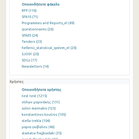
Οποιονδήποτε φάκελο
RFP
(110)
SFA10
(71)
Programmes and Reports_el
(49)
questionnaires
(26)
SFA05
(24)
Tenders
(23)
hellenic_statistical_system_el
(20)
SJO01
(20)
SDGs
(17)
Newsletters
(14)
Χρήστες
Οποιοσδήποτε χρήστης
test test
(1215)
σόλων μαρινάκης
(131)
solon marinakis
(123)
konstantinos koutros
(105)
stella trekla
(104)
μαρια γκιβαλου
(46)
stamatia fragkiadaki
(35)