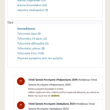
mandy fragkiadaki
(32)
stavros kourelakos
(22)
χαριτίνη τσιαλαμάνη
(9)
Ώρα
Οποτεδήποτε
Τελευταία ώρα
(0)
Τελευταίες 24 ώρες
(2)
Τελευταία εβδομάδα
(2)
Τελευταίος μήνας
(8)
Τελευταίο έτος
(159)
Περιοχή ορισμένη από τον χρήστη…
Οδικά Τροχαία Ατυχήματα ( Φεβρουάριος 2024 )
Κατέβασμα Οδικά
TT
Τροχαία Ατυχήματα ( Φεβρουάριος 2024 )
Καταχωρημένο έγγραφο ή media
παθόν πρόσωπο που υπέστη απλή σωματική κάκωση, μη ικανή να
θέσει την ζωή του σε
κίνδυνο
Οδικά Τροχαία Ατυχήματα ( Δεκέμβριος 2023 )
Κατέβασμα Οδικά
TT
Τροχαία Ατυχήματα ( Δεκέμβριος 2023 )