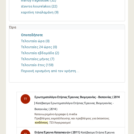
mandy fragkiadaki
(32)
stavros kourelakos
(22)
χαριτίνη τσιαλαμάνη
(9)
Ώρα
Οποτεδήποτε
Τελευταία ώρα
(0)
Τελευταίες 24 ώρες
(0)
Τελευταία εβδομάδα
(2)
Τελευταίος μήνας
(7)
Τελευταίο έτος
(159)
Περιοχή ορισμένη από τον χρήστη…
Ερωτηματολόγιο Ετήσιας Έρευνας Βιομηχανίας - Βιοτεχνίας ( 2014
TT
)
Κατέβασμα Ερωτηματολόγιο Ετήσιας Έρευνας Βιομηχανίας -
Βιοτεχνίας ( 2014 )
Καταχωρημένο έγγραφο ή media
Προβλέψεις εκμετάλλευσης και προβλέψεις για έκτακτους
κινδύνους
723 Λογαριασμοί
Ετήσια Έρευνα Κατασκευών ( 2011 )
Κατέβασμα Ετήσια Έρευνα