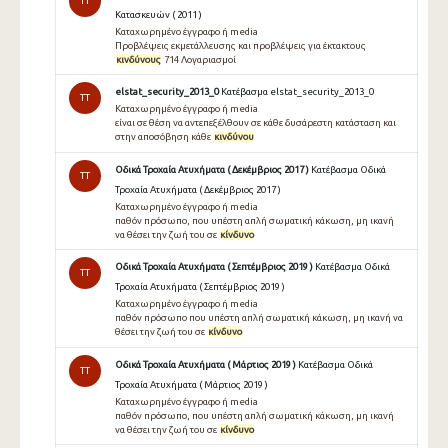
TT
Κατασκευών ( 2011 )
Καταχωρημένο έγγραφο ή media
Προβλέψεις εκμετάλλευσης και προβλέψεις για έκτακτους
κινδύνους
714 Λογαριασμοί
elstat_security_2013_0
Κατέβασμα elstat_security_2013_0
TT
Καταχωρημένο έγγραφο ή media
είναι σε θέση να αντεπεξέλθουν σε κάθε δυσάρεστη κατάσταση και
στην αποσόβηση κάθε
κινδύνου
Οδικά Τροχαία Ατυχήματα ( Δεκέμβριος 2017 )
Κατέβασμα Οδικά
TT
Τροχαία Ατυχήματα ( Δεκέμβριος 2017 )
Καταχωρημένο έγγραφο ή media
παθόν πρόσωπο, που υπέστη απλή σωματική κάκωση, μη ικανή
να θέσει την ζωή του σε
κίνδυνο
Οδικά Τροχαία Ατυχήματα ( Σεπτέμβριος 2019 )
Κατέβασμα Οδικά
TT
Τροχαία Ατυχήματα ( Σεπτέμβριος 2019 )
Καταχωρημένο έγγραφο ή media
παθόν πρόσωπο που υπέστη απλή σωματική κάκωση, μη ικανή να
θέσει την ζωή του σε
κίνδυνο
Οδικά Τροχαία Ατυχήματα ( Μάρτιος 2019 )
Κατέβασμα Οδικά
TT
Τροχαία Ατυχήματα ( Μάρτιος 2019 )
Καταχωρημένο έγγραφο ή media
παθόν πρόσωπο, που υπέστη απλή σωματική κάκωση, μη ικανή
να θέσει την ζωή του σε
κίνδυνο