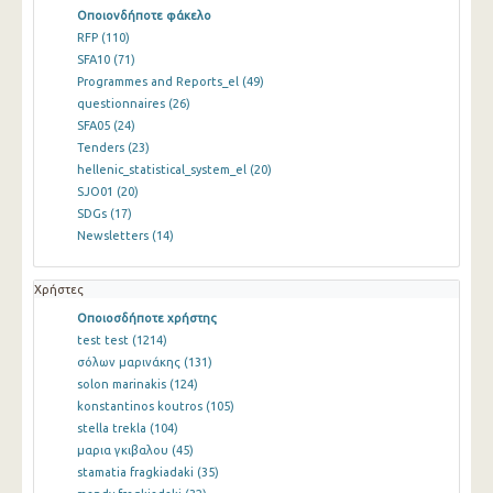
Οποιονδήποτε φάκελο
RFP
(110)
SFA10
(71)
Programmes and Reports_el
(49)
questionnaires
(26)
SFA05
(24)
Tenders
(23)
hellenic_statistical_system_el
(20)
SJO01
(20)
SDGs
(17)
Newsletters
(14)
Χρήστες
Οποιοσδήποτε χρήστης
test test
(1214)
σόλων μαρινάκης
(131)
solon marinakis
(124)
konstantinos koutros
(105)
stella trekla
(104)
μαρια γκιβαλου
(45)
stamatia fragkiadaki
(35)