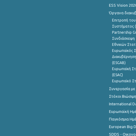
ESS Vision 202
Όργανα διακυ
Επιτροπή του
Συστήματος (
Partnership G
Συνδιάσκεψη 
Εθνικών Στατ
Ευρωπαϊκός Σ
Διακυβέρνηση
(ESGAB)
Ευρωπαϊκή Στ
(ESAC)
Ευρωπαϊκό Στ
Συνεργασία με
Στόχοι Βιώσιμ
International D
Ευρωπαϊκή Ημέ
Παγκόσμια Ημέ
European Big 
SDDS - Οικονο