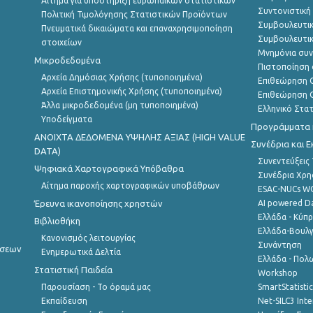
Αίτημα για υποστήριξη ευρωπαϊκών στατιστικών
Συντονιστική
Πολιτική Τιμολόγησης Στατιστικών Προϊόντων
Συμβουλευτικ
Πνευματικά δικαιώματα και επαναχρησιμοποίηση
Συμβουλευτικ
στοιχείων
Μνημόνια συν
Μικροδεδομένα
Πιστοποίηση 
Αρχεία Δημόσιας Χρήσης (τυποποιημένα)
Επιθεώρηση Ο
Αρχεία Επιστημονικής Χρήσης (τυποποιημένα)
Επιθεώρηση Ο
Άλλα μικροδεδομένα (μη τυποποιημένα)
Ελληνικό Στα
Υποδείγματα
Προγράμματα κ
ANOIXTA ΔΕΔΟΜΕΝΑ ΥΨΗΛΗΣ ΑΞΙΑΣ (HIGH VALUE
Συνέδρια και 
DATA)
Συνεντεύξεις
Ψηφιακά Χαρτογραφικά Υπόβαθρα
Συνέδρια Χρ
Αίτημα παροχής χαρτογραφικών υποβάθρων
ESAC-NUCs 
Έρευνα ικανοποίησης χρηστών
AI powered Dat
Ελλάδα - Κύπ
Βιβλιοθήκη
Ελλάδα-Βουλγ
Κανονισμός λειτουργίας
Συνάντηση
ήσεων
Ενημερωτικά Δελτία
Ελλάδα - Πολω
Στατιστική Παιδεία
Workshop
Παρουσίαση - Το όραμά μας
SmartStatisti
Εκπαίδευση
Net-SILC3 Int