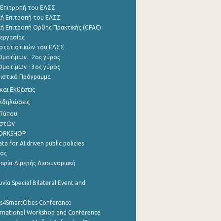
 Επιτροπή του ΕΛΣΣ
ή Επιτροπή του ΕΛΣΣ
ή Επιτροπή Ορθής Πρακτικής (GPAC)
εργασίας
στατιστικών του ΕΛΣΣ
μοτίμων - 2ος γύρος
μοτίμων - 3ος γύρος
τιστικό Πρόγραμμα
αι Εκθέσεις
Εκδηλώσεις
 Τύπου
ηστών
WORKSHOP
a for AI driven public policies
ρος
αρία-Διμερής Διασυνοριακή
νία Special Bilateral Event and
cs4SmartCities Conference
ernational Workshop and Conference