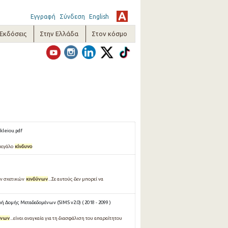
Εγγραφή
Σύνδεση
English
-Εκδόσεις
Στην Ελλάδα
Στον κόσμο
kleiou.pdf
 μεγάλο
κίνδυνο
ων σχετικών
κινδύνων
...Σε αυτούς δεν μπορεί να
 Δομής Μεταδεδομένων (SIMS v2.0) ( 2018 - 2099 )
ύνων
...είναι αναγκαία για τη διασφάλιση του απαραίτητου