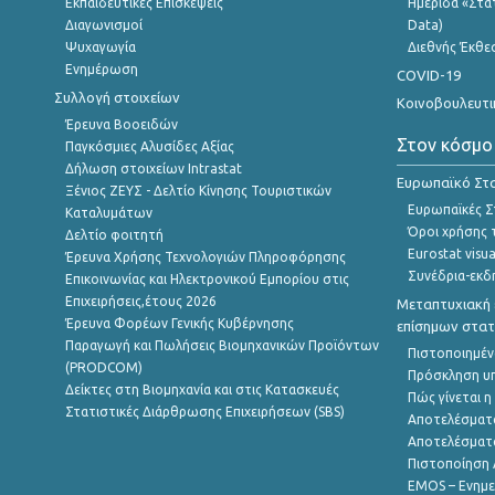
Εκπαιδευτικές Επισκέψεις
Ημερίδα «Στατ
Διαγωνισμοί
Data)
Ψυχαγωγία
Διεθνής Έκθε
Ενημέρωση
COVID-19
Συλλογή στοιχείων
Κοινοβουλευτι
Έρευνα Βοοειδών
Στον κόσμο
Παγκόσμιες Αλυσίδες Αξίας
Δήλωση στοιχείων Intrastat
Ευρωπαϊκό Στα
Ξένιος ΖΕΥΣ - Δελτίο Κίνησης Τουριστικών
Ευρωπαϊκές Στ
Καταλυμάτων
Όροι χρήσης 
Δελτίο φοιτητή
Eurostat visua
Έρευνα Χρήσης Τεχνολογιών Πληροφόρησης
Συνέδρια-εκδ
Επικοινωνίας και Ηλεκτρονικού Εμπορίου στις
Επιχειρήσεις,έτους 2026
Μεταπτυχιακή 
Έρευνα Φορέων Γενικής Κυβέρνησης
επίσημων στατ
Παραγωγή και Πωλήσεις Βιομηχανικών Προϊόντων
Πιστοποιημέν
(PRODCOM)
Πρόσκληση υ
Δείκτες στη Βιομηχανία και στις Κατασκευές
Πώς γίνεται 
Στατιστικές Διάρθρωσης Επιχειρήσεων (SBS)
Αποτελέσματ
Αποτελέσματ
Πιστοποίηση 
EMOS – Ενημε