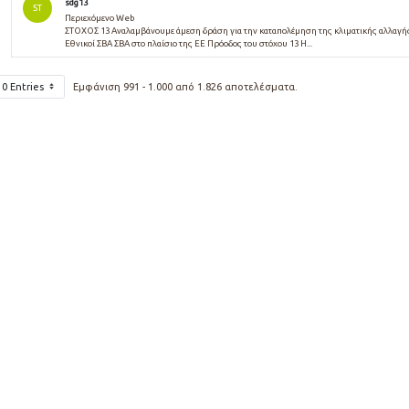
sdg13
ST
Περιεχόμενο Web
ΣΤΟΧΟΣ 13 Αναλαμβάνουμε άμεση δράση για την καταπολέμηση της κλιματικής αλλαγής 
Εθνικοί ΣΒΑ ΣΒΑ στο πλαίσιο της ΕΕ Πρόοδος του στόχου 13 Η...
10 Entries
Εμφάνιση 991 - 1.000 από 1.826 αποτελέσματα.