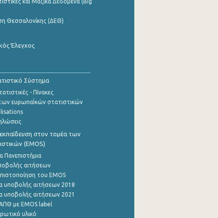
ιστικές και Μαζικά Δεδομένα (Big
ση Θεσσαλονίκης (ΔΕΘ)
κός Έλεγχος
τιστικό Σύστημα
ατιστικές - Πίνακες
των ευρωπαΪκών στατιστικών
lisations
ηλώσεις
εκπαίδευση στον τομέα των
ιστικών (EMOS)
α Πανεπιστήμια
ποβολής αιτήσεων
η πιστοποίηση του EMOS
α υποβολής αιτήσεων 2018
α υποβολής αιτήσεων 2021
ΑΠΘ με EMOS label
ρωτικό υλικό