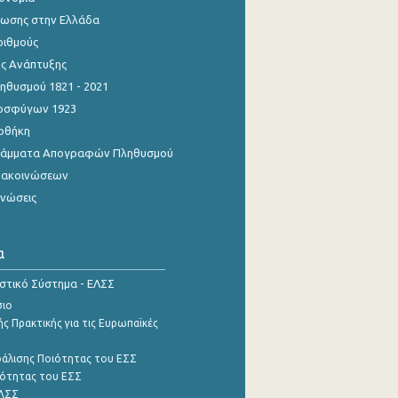
ίωσης στην Ελλάδα
ριθμούς
ης Ανάπτυξης
θυσμού 1821 - 2021
οσφύγων 1923
οθήκη
γράμματα Απογραφών Πληθυσμού
νακοινώσεων
ινώσεις
α
ιστικό Σύστημα - ΕΛΣΣ
σιο
ς Πρακτικής για τις Ευρωπαϊκές
φάλισης Ποιότητας του ΕΣΣ
ότητας του ΕΣΣ
ΕΛΣΣ