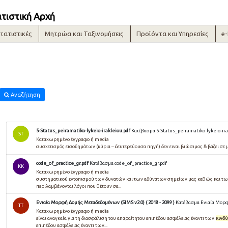
ατιστική Αρχή
τατιστικές
Μητρώα και Ταξινομήσεις
Προϊόντα και Υπηρεσίες
e
Αναζήτηση
5-Status_peiramatiko-lykeio-irakleiou.pdf
Κατέβασμα 5-Status_peiramatiko-lykeio-ira
ST
Καταχωρημένο έγγραφο ή media
συσχετισμός εισοδημάτων (κύρια – δευτερεύουσα πηγή) δεν ειναι βιώσιμος & βάζει σε
code_of_practice_gr.pdf
Κατέβασμα code_of_practice_gr.pdf
KK
Καταχωρημένο έγγραφο ή media
συστηματικού εντοπισμού των δυνατών και των αδύνατων σημείων μας καθώς και τ
περιλαμβάνονται λόγοι που θέτουν σε...
Ενιαία Μορφή Δομής Μεταδεδομένων (SIMS v2.0) ( 2018 - 2099 )
Κατέβασμα Ενιαία Μορφή
TT
Καταχωρημένο έγγραφο ή media
είναι αναγκαία για τη διασφάλιση του απαραίτητου επιπέδου ασφάλειας έναντι των
κινδ
επιπέδου ασφάλειας έναντι των...