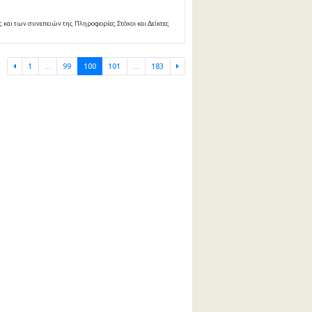
και των συνεπειών της Πληροφορίες Στόχοι και Δείκτες
1
...
99
100
101
...
183