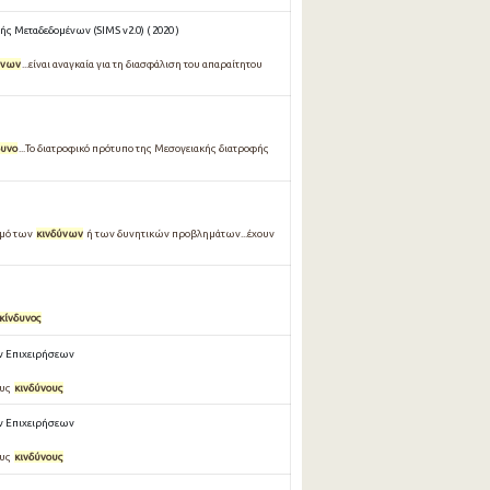
ς Μεταδεδομένων (SIMS v2.0) ( 2020 )
ύνων
...είναι αναγκαία για τη διασφάλιση του απαραίτητου
δυνο
...Το διατροφικό πρότυπο της Μεσογειακής διατροφής
σμό των
κινδύνων
ή των δυνητικών προβλημάτων...έχουν
κίνδυνος
ν Επιχειρήσεων
ους
κινδύνους
ν Επιχειρήσεων
ους
κινδύνους