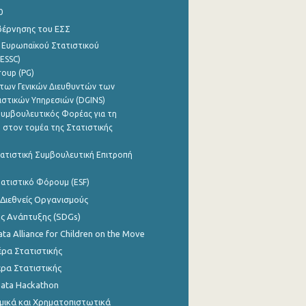
0
βέρνησης του ΕΣΣ
 Ευρωπαϊκού Στατιστικού
ESSC)
roup (PG)
των Γενικών Διευθυντών των
ιστικών Υπηρεσιών (DGINS)
υμβουλευτικός Φορέας για τη
 στον τομέα της Στατιστικής
ατιστική Συμβουλευτική Επιτροπή
ατιστικό Φόρουμ (ESF)
 Διεθνείς Οργανισμούς
ης Ανάπτυξης (SDGs)
ata Alliance for Children on the Move
ρα Στατιστικής
ρα Στατιστικής
Data Hackathon
μικά και Χρηματοπιστωτικά