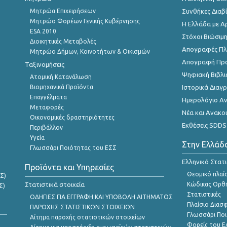
Μητρώα Επιχειρήσεων
Συνθήκες Διαβ
Μητρώο Φορέων Γενικής Κυβέρνησης
Η Ελλάδα με Α
ESA 2010
Στόχοι Βιώσιμ
Διοικητικές Μεταβολές
Απογραφές Πλη
Μητρώο Δήμων, Κοινοτήτων & Οικισμών
Απογραφή Πρ
Ταξινομήσεις
Ψηφιακή Βιβλι
Ατομική Κατανάλωση
Βιομηχανικά Προϊόντα
Ιστορικά Δια
Επαγγέλματα
Ημερολόγιο Α
Μεταφορές
Νέα και Ανακο
Οικονομικές δραστηριότητες
Εκθέσεις SDDS
Περιβάλλον
Υγεία
Στην Ελλάδ
Γλωσσάρι Ποιότητας του ΕΣΣ
Ελληνικό Στατ
Προϊόντα και Υπηρεσίες
Θεσμικό πλαί
Σ)
Στατιστικά στοιχεία
Κώδικας Ορθή
Σ)
Στατιστικές
ΟΔΗΓΙΕΣ ΓΙΑ ΕΓΓΡΑΦΗ ΚΑΙ ΥΠΟΒΟΛΗ ΑΙΤΗΜΑΤΟΣ
Πλαίσιο Διασ
ΠΑΡΟΧΗΣ ΣΤΑΤΙΣΤΙΚΩΝ ΣΤΟΙΧΕΙΩΝ
Γλωσσάρι Ποι
Αίτημα παροχής στατιστικών στοιχείων
Φορείς του 