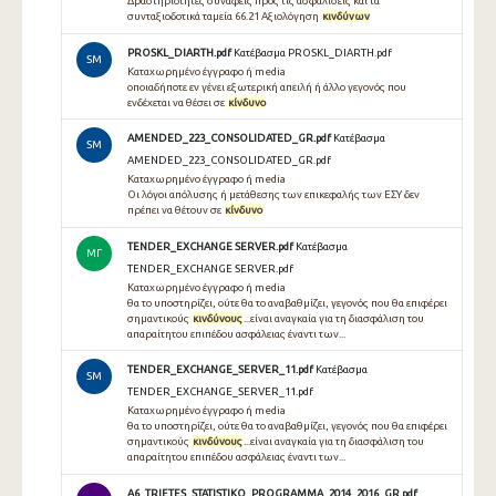
Δραστηριότητες συναφείς προς τις ασφαλίσεις και τα
συνταξιοδοτικά ταμεία 66.21 Αξιολόγηση
κινδύνων
PROSKL_DIARTH.pdf
Κατέβασμα PROSKL_DIARTH.pdf
SM
Καταχωρημένο έγγραφο ή media
οποιαδήποτε εν γένει εξωτερική απειλή ή άλλο γεγονός που
ενδέχεται να θέσει σε
κίνδυνο
AMENDED_223_CONSOLIDATED_GR.pdf
Κατέβασμα
SM
AMENDED_223_CONSOLIDATED_GR.pdf
Καταχωρημένο έγγραφο ή media
Οι λόγοι απόλυσης ή μετάθεσης των επικεφαλής των ΕΣΥ δεν
πρέπει να θέτουν σε
κίνδυνο
TENDER_EXCHANGE SERVER.pdf
Κατέβασμα
ΜΓ
TENDER_EXCHANGE SERVER.pdf
Καταχωρημένο έγγραφο ή media
θα το υποστηρίζει, ούτε θα το αναβαθμίζει, γεγονός που θα επιφέρει
σημαντικούς
κινδύνους
...είναι αναγκαία για τη διασφάλιση του
απαραίτητου επιπέδου ασφάλειας έναντι των...
TENDER_EXCHANGE_SERVER_11.pdf
Κατέβασμα
SM
TENDER_EXCHANGE_SERVER_11.pdf
Καταχωρημένο έγγραφο ή media
θα το υποστηρίζει, ούτε θα το αναβαθμίζει, γεγονός που θα επιφέρει
σημαντικούς
κινδύνους
...είναι αναγκαία για τη διασφάλιση του
απαραίτητου επιπέδου ασφάλειας έναντι των...
A6_TRIETES_STATISTIKO_PROGRAMMA_2014_2016_GR.pdf