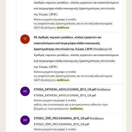
Αριθμός νομικών μονάδων, κύκλος εργασιών και απασχολούμενοι
ανά τετραψήφιο κλάδο οικονομικής δραστηριότητας στο σύνολο
της Χώρας ( 2018 )
Καταχωρημένο έγγραφο ή media
τις ασφαλιστικές δραστηριότητες και τα συνταξιοδοτικά ταμεία
6621 Αξιολόγηση
κινδύνων
04. Αριθμός νομικών μονάδων, κύκλος εργασιών και
TT
απασχολούμενοι ανά τετραψήφιο κλάδο οικονομικής
δραστηριότητας στο σύνολο της Χώρας ( 2019 )
Κατέβασμα 04.
Αριθμός νομικών μονάδων, κύκλος εργασιών και απασχολούμενοι
ανά τετραψήφιο κλάδο οικονομικής δραστηριότητας στο σύνολο
της Χώρας ( 2019 )
Καταχωρημένο έγγραφο ή media
τις ασφαλιστικές δραστηριότητες και τα συνταξιοδοτικά ταμεία
6621 Αξιολόγηση
κινδύνων
ETHSIA_EKTHESH_AXIOLOGHSHS_2013_GR.pdf
Κατέβασμα
KK
ETHSIA_EKTHESH_AXIOLOGHSHS_2013_GR.pdf
Καταχωρημένο έγγραφο ή media
καθώς και ο εντοπισμός και η αντιμετώπιση πιθανών προ-
βλημάτων που εγκυμονούν
κινδύνους
ETHSIO_STAT_PROGRAMMA_2015_GR.pdf
Κατέβασμα
KK
ETHSIO_STAT_PROGRAMMA_2015_GR.pdf
Καταχωρημένο έγγραφο ή media