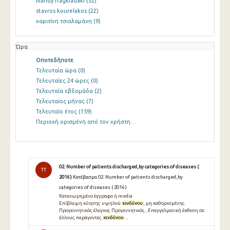
mandy fragkiadaki
(32)
stavros kourelakos
(22)
χαριτίνη τσιαλαμάνη
(9)
Ώρα
Οποτεδήποτε
Τελευταία ώρα
(0)
Τελευταίες 24 ώρες
(0)
Τελευταία εβδομάδα
(2)
Τελευταίος μήνας
(7)
Τελευταίο έτος
(159)
Περιοχή ορισμένη από τον χρήστη…
02. Number of patients discharged,by categories of diseases (
TT
2016 )
Κατέβασμα 02. Number of patients discharged,by
categories of diseases ( 2016 )
Καταχωρημένο έγγραφο ή media
Επίβλεψη κύησης υψηλού
κινδύνου
, μη καθορισμένης
Προγεννητικός έλεγχος Προγεννητικός...Επαγγελματική έκθεση σε
άλλους παράγοντες
κινδύνου
...