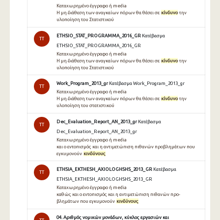
Καταχωρημένο έγγραφο ή media
Η μη διάθεση των αναγκαίων πόρων θα θέσει σε
κίνδυνο
την
υλοποίηση του Στατιστικού
ETHSIO_STAT_PROGRAMMA_2016_GR
Κατέβασμα
TT
ETHSIO_STAT_PROGRAMMA_2016_GR
Καταχωρημένο έγγραφο ή media
Η μη διάθεση των αναγκαίων πόρων θα θέσει σε
κίνδυνο
την
υλοποίηση του Στατιστικού
Work_Program_2013_gr
Κατέβασμα Work_Program_2013_gr
TT
Καταχωρημένο έγγραφο ή media
Η μη διάθεση των αναγκαίων πόρων θα θέσει σε
κίνδυνο
την
υλοποίηση του στατιστικού
Dec_Evaluation_Report_AN_2013_gr
Κατέβασμα
TT
Dec_Evaluation_Report_AN_2013_gr
Καταχωρημένο έγγραφο ή media
και ο εντοπισμός και η αντιμετώπιση πιθανών προβλημάτων που
εγκυμονούν
κινδύνους
ETHSIA_EKTHESH_AXIOLOGHSHS_2013_GR
Κατέβασμα
TT
ETHSIA_EKTHESH_AXIOLOGHSHS_2013_GR
Καταχωρημένο έγγραφο ή media
καθώς και ο εντοπισμός και η αντιμετώπιση πιθανών προ-
βλημάτων που εγκυμονούν
κινδύνους
04. Αριθμός νομικών μονάδων, κύκλος εργασιών και