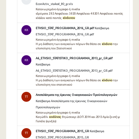
EconActiv_stakod_80_gr.xls
Καταχωρημένο έγγραφο ή media
ιδρύματα 2 82 Ασφάλειαι 3 820 Ασφάλειαι 4 8201 Ασφάλειαι παντός
κλάδου κατά παντός
κίνδυνου
ETHSIO_STAT_PROGRAMMA_2016_GR.pdf
Κατέβασμα
KK
ETHSIO_STAT_PROGRAMMA_2016_GR.pdf
Καταχωρημένο έγγραφο ή media
Η μη διάθεση των αναγκαίων πόρων θα θέσει σε
κίνδυνο
την
υλοποίηση του Στατιστικού
A6_ETHSIO_STATISTIKO_PROGRAMMA_2013_gr_GR.pdf
KK
Κατέβασμα
A6_ETHSIO_STATISTIKO_PROGRAMMA_2013_gr_GR.pdf
Καταχωρημένο έγγραφο ή media
Η μη διάθεση των αναγκαίων πόρων θα θέσει σε
κίνδυνο
την
υλοποίηση του στατιστικού
Αποτελέσματα της έρευνας Οικογενειακών Προϋπολογισμών
TT
Κατέβασμα Αποτελέσματα της έρευνας Οικογενειακών
Προϋπολογισμών
Καταχωρημένο έγγραφο ή media
Καηώθλι
κινδύνος
θηώσειαρ: ΔΟΠ 2014 και 2013 Αμία ζε επξψ
Γαπάλε (αγνξέο)
ETHSIO_STAT_PROGRAMMA_2015_GR
Κατέβασμα
TT
ETHSIO_STAT_PROGRAMMA_2015_GR