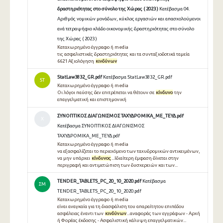
δραστηριότητας στο σύνολο της Χώρας ( 2023 )
Κατέβασμα 04.
Αριθμός νομικών μονάδων, κύκλος εργασιών και απασχολούμενοι
ανά τετραψήφιο κλάδο οικονομικής δραστηριότητας στο σύνολο
της Χώρας ( 2023 )
Καταχωρημένο έγγραφο ή media
τις ασφαλιστικές δραστηριότητες και τα συνταξιοδοτικά ταμεία
6621 Αξιολόγηση
κινδύνων
StatLaw3832_GR.pdf
Κατέβασμα StatLaw3832_GR.pdf
ST
Καταχωρημένο έγγραφο ή media
Οι λόγοι παύσης δεν επιτρέπεται να θέτουν σε
κίνδυνο
την
επαγγελματική και επιστημονική
ΣΥΝΟΠΤΙΚΟΣ ΔΙΑΓΩΝΙΣΜΟΣ ΤΑΧΥΔΡΟΜΙΚΑ_ΜΕ_ΤΕΥΔ.pdf
Χ
Κατέβασμα ΣΥΝΟΠΤΙΚΟΣ ΔΙΑΓΩΝΙΣΜΟΣ
ΤΑΧΥΔΡΟΜΙΚΑ_ΜΕ_ΤΕΥΔ.pdf
Καταχωρημένο έγγραφο ή media
να εξασφαλίζεται το περιεχόμενο των ταχυδρομικών αντικειμένων,
να μην υπάρχει
κίνδυνος
...Ιδιαίτερη έμφαση δίνεται στην
περιγραφή και αντιμετώπιση των δυσχερειών και των...
TENDER_TABLETS_PC_20_10_2020.pdf
Κατέβασμα
ΣΜ
TENDER_TABLETS_PC_20_10_2020.pdf
Καταχωρημένο έγγραφο ή media
είναι αναγκαία για τη διασφάλιση του απαραίτητου επιπέδου
ασφάλειας έναντι των
κινδύνων
...αναφοράς των εγγράφων - Αρχή
ή Φορέας έκδοσης - Ασφαλιστική κάλυψη επαγγελματικών...