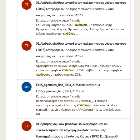
02. Αριθμός εξελθόντων ασθενών κατά κατηγορίες νόσων και νόσο
TT
( 2016 )
Κατέβασμα 02. Αριθμός εξελθόντων ασθενών κατά
κατηγορίες νόσων και νόσο ( 2016 )
Καταχωρημένο έγγραφο ή media
Επίβλεψη κύησης υψηλού
κινδύνου
, μη καθορισμένης
Προγεννητικός έλεγχος Προγεννητικός...Επαγγελματική έκθεση σε
άλλους παράγοντες
κινδύνου
...
02. Αριθμός εξελθόντων ασθενών κατά κατηγορίες νόσων και νόσο
TT
( 2017 )
Κατέβασμα 02. Αριθμός εξελθόντων ασθενών κατά
κατηγορίες νόσων και νόσο ( 2017 )
Καταχωρημένο έγγραφο ή media
οφειλόμενου σε κοινωνικά προβλήματα Z35.8 Επίβλεψη άλλων
κυήσεων υψηλού
κινδύνου
...Z35.9 Επίβλεψη κύησης υψηλού
κινδύνου
, μη καθορισμένης Z36...
ELSS_agencies_list_2023_2025.xlsx
Κατέβασμα
SM
ELSS_agencies_list_2023_2025.xlsx
Καταχωρημένο έγγραφο ή media
National adaptation actions ENV-WATER_01 Στοιχεία
προκαταρκτικής αξιολόγησης
κινδύνων
...nomismatikh-kai-
trapezikh-statistiki/anacredit/ Αναλυτικά πιστωτικά δεδομένα
και...
04. Αριθμός νομικών μονάδων, κύκλος εργασιών και
TT
απασχολούμενοι ανά τετραψήφιο κλάδο οικονομικής
δραστηριότητας στο σύνολο της Χώρας ( 2018 )
Κατέβασμα 04.