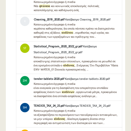
Καταχωρημένο έγγραφο ή media
Νέα
φτώχεια
και κοινωνικός αποκλεισμός: πολιτικές
καταπολέμησης και καθιέρωση ενός
Cleaning_2019_2020.pdf
Κατέβασμα Cleaning_2019_2020.pdf
Χ
Καταχωρημένο έγγραφο ή media
καρότσια καθαριότητας (τα οποία πάντοτε πρέπει να διατηρούνται
καθαρά) στις εξόδους
κινδύνου
...νομοθεσίας περί υγείας και
ασφάλειας των εργαζομένων και πρόληψης του...
Statistical_Program_2020_2022_gr.pdf
Κατέβασμα
ST
Statistical_Program_2020_2022_gr.pdf
Καταχωρημένο έγγραφο ή media
αποκάλυψης στατιστικών στοιχείων, προκειμένου να μειωθεί σε
ένα ορισμένο επίπεδο ο
κίνδυνος
...Ενέργειας Όχι Περιβάλλον Ύδατα
ENV- WATER_01 Στοιχεία προκαταρκτικής ...
tender-tablets-2020.pdf
Κατέβασμα tender-tablets-2020.pdf
ΣΜ
Καταχωρημένο έγγραφο ή media
είναι αναγκαία για τη διασφάλιση του απαραίτητου επιπέδου
ασφάλειας έναντι των
κινδύνων
...οργανωτικά μέτρα, προκειμένου
να διασφαλίσει ένα επίπεδο ασφάλειας ανάλογο με...
TENDER_TAX_24_25.pdf
Κατέβασμα TENDER_TAX_24_25.pdf
SM
Καταχωρημένο έγγραφο ή media
να εξασφαλίζεται το περιεχόμενο των ταχυδρομικών αντικειμένων,
να μην υπάρχει
κίνδυνος
...Ιδιαίτερη έμφαση δίνεται στην
περιγραφή και αντιμετώπιση των δυσχερειών και των...