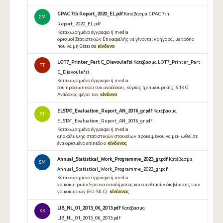
GPAC 7th Report_2020_EL.pdf
Κατέβασμα GPAC 7th
ΣΜ
Report_2020_EL.pdf
Καταχωρημένο έγγραφο ή media
ορισμοί Στατιστικών Επικεφαλής να γίνονται γρήγορα, με τρόπο
που να μη θέτει σε
κίνδυνο
LOT7_Printer_Part C_Diavoulefsi
Κατέβασμα LOT7_Printer_Part
TT
C_Diavoulefsi
Καταχωρημένο έγγραφο ή media
του προσωπικού του αναδόχου, κύριας ή επικουρικής. 6.13 Ο
Ανάδοχος φέρει τον
κίνδυνο
ELSTAT_Evaluation_Report_AN_2016_gr.pdf
Κατέβασμα
ST
ELSTAT_Evaluation_Report_AN_2016_gr.pdf
Καταχωρημένο έγγραφο ή media
αποκάλυψης στατιστικών στοιχείων προκειμένου να μει- ωθεί σε
ένα ορισμένο επίπεδο ο
κίνδυνος
Annual_Statistical_Work_Programme_2023_gr.pdf
Κατέβασμα
SM
Annual_Statistical_Work_Programme_2023_gr.pdf
Καταχωρημένο έγγραφο ή media
νοικοκυ- ριών Έρευνα εισοδήματος και συνθηκών διαβίωσης των
νοικοκυριών (EU-SILC):
κίνδυνος
LIB_NL_01_2013_06_2013.pdf
Κατέβασμα
KK
LIB_NL_01_2013_06_2013.pdf