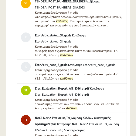
TENDER_POST_NUMBERS_28.9.2023
Κατέβασμα
SF
TENDER_POST_NUMBERS_28.9.2023
Καταχωρημένο έγγραφο ή media
να εξασφαλίζεται το περιεχόμενο των ταχυδρομικών αντικειμένων,
να μην υπάρχει
κίνδυνος
...Ιδιαίτερη έμφαση δίνεται στην
περιγραφή και αντιμετώπιση των δυσχερειών και των...
EconActiv_stakod_08_gr.xls
Κατέβασμα
Χ
EconActiv_stakod_08_gr.xls
Καταχωρημένο έγγραφο ή media
συναφείς προς τις ασφαλίσεις και τα συνταξιοδοτικά ταμεία 4 Κ
66.21 Αξιολόγηση
κινδύνων
EconActiv_nace_2_gr.xls
Κατέβασμα EconActiv_nace_2_gr.xls
Χ
Καταχωρημένο έγγραφο ή media
συναφείς προς τις ασφαλίσεις και τα συνταξιοδοτικά ταμεία 4 Κ
66.21 Αξιολόγηση
κινδύνων
Dec_Evaluation_Report_AN_2016_gr.pdf
Κατέβασμα
ST
Dec_Evaluation_Report_AN_2016_gr.pdf
Καταχωρημένο έγγραφο ή media
αποκάλυψης στατιστικών στοιχείων προκειμένου να μειωθεί σε
ένα ορισμένο επίπεδο ο
κίνδυνος
NACE Rev.2. Στατιστική Ταξινόμηση Κλάδων Οικονομικής
TT
Δραστηριότητας
Κατέβασμα NACE Rev.2. Στατιστική Ταξινόμηση
Κλάδων Οικονομικής Δραστηριότητας
Καταχωρημένο έγγραφο ή media