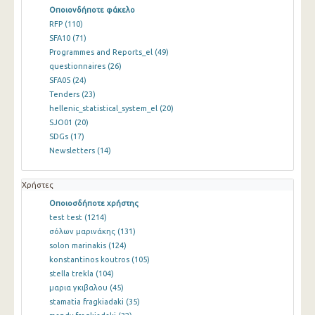
Οποιονδήποτε φάκελο
RFP
(110)
SFA10
(71)
Programmes and Reports_el
(49)
questionnaires
(26)
SFA05
(24)
Tenders
(23)
hellenic_statistical_system_el
(20)
SJO01
(20)
SDGs
(17)
Newsletters
(14)
Χρήστες
Οποιοσδήποτε χρήστης
test test
(1214)
σόλων μαρινάκης
(131)
solon marinakis
(124)
konstantinos koutros
(105)
stella trekla
(104)
μαρια γκιβαλου
(45)
stamatia fragkiadaki
(35)