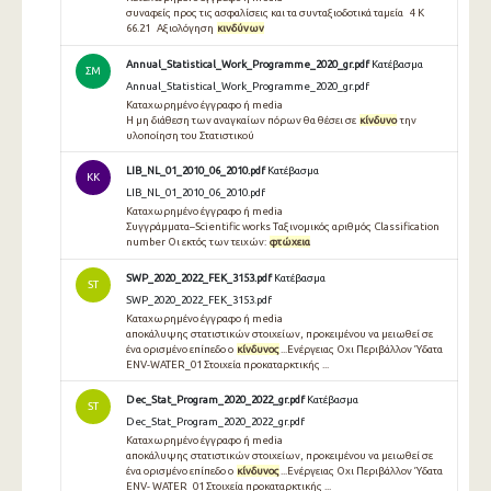
συναφείς προς τις ασφαλίσεις και τα συνταξιοδοτικά ταμεία 4 Κ
66.21 Αξιολόγηση
κινδύνων
Annual_Statistical_Work_Programme_2020_gr.pdf
Κατέβασμα
ΣΜ
Annual_Statistical_Work_Programme_2020_gr.pdf
Καταχωρημένο έγγραφο ή media
Η μη διάθεση των αναγκαίων πόρων θα θέσει σε
κίνδυνο
την
υλοποίηση του Στατιστικού
LIB_NL_01_2010_06_2010.pdf
Κατέβασμα
KK
LIB_NL_01_2010_06_2010.pdf
Καταχωρημένο έγγραφο ή media
Συγγράμματα–Scientific works Ταξινομικός αριθμός Classification
number Οι εκτός των τειχών:
φτώχεια
SWP_2020_2022_FEK_3153.pdf
Κατέβασμα
ST
SWP_2020_2022_FEK_3153.pdf
Καταχωρημένο έγγραφο ή media
αποκάλυψης στατιστικών στοιχείων, προκειμένου να μειωθεί σε
ένα ορισμένο επίπεδο ο
κίνδυνος
...Ενέργειας Οχι Περιβάλλον Ύδατα
ENV-WATER_01 Στοιχεία προκαταρκτικής ...
Dec_Stat_Program_2020_2022_gr.pdf
Κατέβασμα
ST
Dec_Stat_Program_2020_2022_gr.pdf
Καταχωρημένο έγγραφο ή media
αποκάλυψης στατιστικών στοιχείων, προκειμένου να μειωθεί σε
ένα ορισμένο επίπεδο ο
κίνδυνος
...Ενέργειας Οχι Περιβάλλον Ύδατα
ENV- WATER_01 Στοιχεία προκαταρκτικής ...