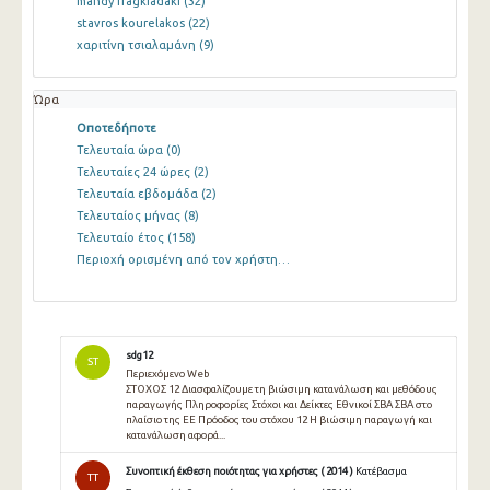
mandy fragkiadaki
(32)
stavros kourelakos
(22)
χαριτίνη τσιαλαμάνη
(9)
Ώρα
Οποτεδήποτε
Τελευταία ώρα
(0)
Τελευταίες 24 ώρες
(2)
Τελευταία εβδομάδα
(2)
Τελευταίος μήνας
(8)
Τελευταίο έτος
(158)
Περιοχή ορισμένη από τον χρήστη…
sdg12
ST
Περιεχόμενο Web
ΣΤΟΧΟΣ 12 Διασφαλίζουμε τη βιώσιμη κατανάλωση και μεθόδους
παραγωγής Πληροφορίες Στόχοι και Δείκτες Εθνικοί ΣΒΑ ΣΒΑ στο
πλαίσιο της ΕΕ Πρόοδος του στόχου 12 Η βιώσιμη παραγωγή και
κατανάλωση αφορά...
Συνοπτική έκθεση ποιότητας για χρήστες ( 2014 )
Κατέβασμα
TT