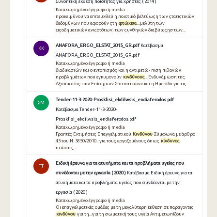
Συνοπτική έκθεση ποιότητας για χρήστες ( 2014 )
Καταχωρημένο έγγραφο ή media
προκειμϋνου να επιτευχθεύ η ποιοτικό βελτύωςη των ςτατιςτικών
δεδομϋνων που αφορούν ςτη
φτώχεια
...μελϋτη των
ειςοδηματικών ανιςοτότων, των ςυνθηκών διαβύωςησ των...
ANAFORA_ERGO_ELSTAT_2015_GR.pdf
Κατέβασμα
KK
ANAFORA_ERGO_ELSTAT_2015_GR.pdf
Καταχωρημένο έγγραφο ή media
διαδικασιών και ο εντοπισμός και η αντιμετώ- πιση πιθανών
προβλημάτων που εγκυμονούν
κινδύνους
...Ενδυνάμωση της
Αξιοπιστίας των Επίσημων Στατιστικών» και η Ημερίδα για τις...
Tender-11-3-2020-Prosklisi_ekdilwsis_endiaferodos.pdf
ΣΜ
Κατέβασμα Tender-11-3-2020-
Prosklisi_ekdilwsis_endiaferodos.pdf
Καταχωρημένο έγγραφο ή media
Γραπτές Εκτιμήσεις Επαγγελματικού
Κινδύνου
Σύμφωνα με άρθρο
43 του Ν. 3850/2010...για τους εργαζομένους όπως
κίνδυνος
πτώσης,...
Ειδική έρευνα για τα ατυχήματα και τα προβλήματα υγείας που
TT
συνδέονται με την εργασία ( 2020 )
Κατέβασμα Ειδική έρευνα για τα
ατυχήματα και τα προβλήματα υγείας που συνδέονται με την
εργασία ( 2020 )
Καταχωρημένο έγγραφο ή media
Οι επαγγελματικές ομάδες με τη μεγαλύτερη έκθεση σε παράγοντες
κινδύνου
για τη...για τη σωματική τους υγεία Aντιμετωπίζουν