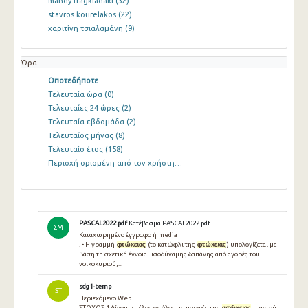
mandy fragkiadaki
(32)
stavros kourelakos
(22)
χαριτίνη τσιαλαμάνη
(9)
Ώρα
Οποτεδήποτε
Τελευταία ώρα
(0)
Τελευταίες 24 ώρες
(2)
Τελευταία εβδομάδα
(2)
Τελευταίος μήνας
(8)
Τελευταίο έτος
(158)
Περιοχή ορισμένη από τον χρήστη…
PASCAL2022.pdf
Κατέβασμα PASCAL2022.pdf
ΣΜ
Καταχωρημένο έγγραφο ή media
. • Η γραμμή
φτώχειας
(το κατώφλι της
φτώχειας
) υπολογίζεται με
βάση τη σχετική έννοια...ισοδύναμης δαπάνης από αγορές του
νοικοκυριού,...
sdg1-temp
ST
Περιεχόμενο Web
ΣΤΟΧΟΣ 1 Δίνουμε τέλος σε όλες τις μορφές της
φτώχειας
, παντού