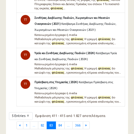
Πληροφορίες Στόχοι και Δείκτες Πρόοδος του στόχου 1 Τo ποσοστό
της ακραίας
φτώχειας
...
Συνθήκες Διαβίωσης Παιδιών, Χωρισμένων και Μεικτών
TT
Οικογενειών ( 2021 )
Κατέβασμα Συνθήκες Διαβίωσης Παιδιών,
Χωρισμένων και Μεικτών Οικογενειών ( 2021 )
Καταχωρημένο έγγραφο ή media
Μεθοδολογία μέτρησης της
φτώχειας
Η γραμμή
φτώχειας
(το
κατώφλι της
φτώχειας
...τροποποιημένη κλίμακα ισοδυναμίας...
Υγεία και Συνθήκες Διαβίωσης Παιδιών ( 2024 )
Κατέβασμα Υγεία
TT
και Συνθήκες Διαβίωσης Παιδιών ( 2024 )
Καταχωρημένο έγγραφο ή media
Μεθοδολογία μέτρησης της
φτώχειας
Η γραμμή
φτώχειας
(το
κατώφλι της
φτώχειας
...τροποποιημένη κλίμακα ισοδυναμίας του...
Πρόσβαση στις Yπηρεσίες ( 2024 )
Κατέβασμα Πρόσβαση στις
TT
Yπηρεσίες ( 2024 )
Καταχωρημένο έγγραφο ή media
Μεθοδολογία μέτρησης της
φτώχειας
Η γραμμή
φτώχειας
(το
κατώφλι της
φτώχειας
...τροποποιημένη κλίμακα ισοδυναμίας του...
5 Entries
Εμφάνιση 411 - 415 από 1.827 αποτελέσματα.
1
...
82
83
84
...
366