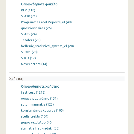
Οποιονδήποτε φάκελο
RFP
(110)
SFA10
(71)
Programmes and Reports_el
(49)
questionnaires
(26)
SFA05
(24)
Tenders
(23)
hellenic_statistical_system_el
(20)
SJO01
(20)
SDGs
(17)
Newsletters
(14)
Χρήστες
Οποιοσδήποτε χρήστης
test test
(1215)
σόλων μαρινάκης
(131)
solon marinakis
(123)
konstantinos koutros
(105)
stella trekla
(104)
μαρια γκιβαλου
(46)
stamatia fragkiadaki
(35)