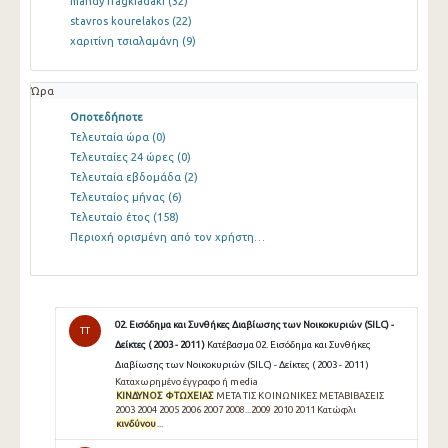
mandy fragkiadaki
(32)
stavros kourelakos
(22)
χαριτίνη τσιαλαμάνη
(9)
Ώρα
Οποτεδήποτε
Τελευταία ώρα
(0)
Τελευταίες 24 ώρες
(0)
Τελευταία εβδομάδα
(2)
Τελευταίος μήνας
(6)
Τελευταίο έτος
(158)
Περιοχή ορισμένη από τον χρήστη…
02. Εισόδημα και Συνθήκες Διαβίωσης των Νοικοκυριών (SILC) -
TT
Δείκτες ( 2003 - 2011 )
Κατέβασμα 02. Εισόδημα και Συνθήκες
Διαβίωσης των Νοικοκυριών (SILC) - Δείκτες ( 2003 - 2011 )
Καταχωρημένο έγγραφο ή media
ΚΙΝΔΥΝΟΣ
ΦΤΩΧΕΙΑΣ
ΜΕΤΑ ΤΙΣ ΚΟΙΝΩΝΙΚΕΣ ΜΕΤΑΒΙΒΑΣΕΙΣ
2003 2004 2005 2006 2007 2008...2009 2010 2011 Κατώφλι
κινδύνου
...