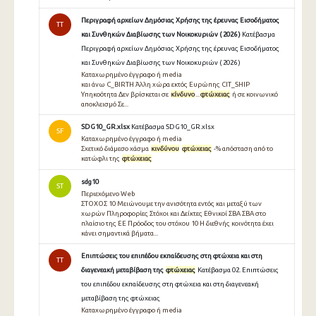
Περιγραφή αρχείων Δημόσιας Χρήσης της έρευνας Εισοδήματος
TT
και Συνθηκών Διαβίωσης των Νοικοκυριών ( 2026 )
Κατέβασμα
Περιγραφή αρχείων Δημόσιας Χρήσης της έρευνας Εισοδήματος
και Συνθηκών Διαβίωσης των Νοικοκυριών ( 2026 )
Καταχωρημένο έγγραφο ή media
και άνω C_BIRTH Άλλη χώρα εκτός Ευρώπης CIT_SHIP
Υπηκοότητα Δεν βρίσκεται σε
κίνδυνο
...
φτώχειας
ή σε κοινωνικό
αποκλεισμό Σε...
SDG10_GR.xlsx
Κατέβασμα SDG10_GR.xlsx
SF
Καταχωρημένο έγγραφο ή media
Σχετικό διάμεσο χάσμα
κινδύνου
φτώχειας
-% απόσταση από το
κατώφλι της
φτώχειας
sdg10
ST
Περιεχόμενο Web
ΣΤΟΧΟΣ 10 Μειώνουμε την ανισότητα εντός και μεταξύ των
χωρών Πληροφορίες Στόχοι και Δείκτες Εθνικοί ΣΒΑ ΣΒΑ στο
πλαίσιο της ΕΕ Πρόοδος του στόχου 10 Η διεθνής κοινότητα έχει
κάνει σημαντικά βήματα...
Επιπτώσεις του επιπέδου εκπαίδευσης στη φτώχεια και στη
TT
διαγενεακή μεταβίβαση της
φτώχειας
Κατέβασμα 02. Επιπτώσεις
του επιπέδου εκπαίδευσης στη φτώχεια και στη διαγενεακή
μεταβίβαση της φτώχειας
Καταχωρημένο έγγραφο ή media