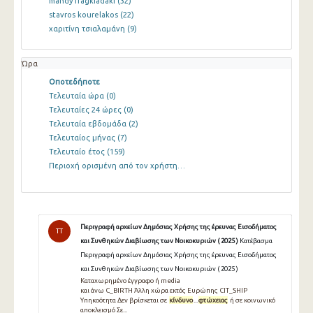
mandy fragkiadaki
(32)
stavros kourelakos
(22)
χαριτίνη τσιαλαμάνη
(9)
Ώρα
Οποτεδήποτε
Τελευταία ώρα
(0)
Τελευταίες 24 ώρες
(0)
Τελευταία εβδομάδα
(2)
Τελευταίος μήνας
(7)
Τελευταίο έτος
(159)
Περιοχή ορισμένη από τον χρήστη…
Περιγραφή αρχείων Δημόσιας Χρήσης της έρευνας Εισοδήματος
TT
και Συνθηκών Διαβίωσης των Νοικοκυριών ( 2025 )
Κατέβασμα
Περιγραφή αρχείων Δημόσιας Χρήσης της έρευνας Εισοδήματος
και Συνθηκών Διαβίωσης των Νοικοκυριών ( 2025 )
Καταχωρημένο έγγραφο ή media
και άνω C_BIRTH Άλλη χώρα εκτός Ευρώπης CIT_SHIP
Υπηκοότητα Δεν βρίσκεται σε
κίνδυνο
...
φτώχειας
ή σε κοινωνικό
αποκλεισμό Σε...