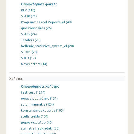
Οποιονδήποτε φάκελο
RFP
(110)
SFA10
(71)
Programmes and Reports_el
(49)
questionnaires
(26)
SFA05
(24)
Tenders
(23)
hellenic_statistical_system_el
(20)
SJO01
(20)
SDGs
(17)
Newsletters
(14)
Χρήστες
Οποιοσδήποτε χρήστης
test test
(1214)
σόλων μαρινάκης
(131)
solon marinakis
(124)
konstantinos koutros
(105)
stella trekla
(104)
μαρια γκιβαλου
(45)
stamatia fragkiadaki
(35)