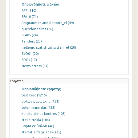
Οποιονδήποτε φάκελο
RFP
(110)
SFA10
(71)
Programmes and Reports_el
(49)
questionnaires
(26)
SFA05
(24)
Tenders
(23)
hellenic_statistical_system_el
(20)
SJO01
(20)
SDGs
(17)
Newsletters
(14)
Χρήστες
Οποιοσδήποτε χρήστης
test test
(1215)
σόλων μαρινάκης
(131)
solon marinakis
(123)
konstantinos koutros
(105)
stella trekla
(104)
μαρια γκιβαλου
(46)
stamatia fragkiadaki
(35)