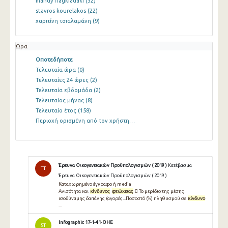
mandy fragkiadaki
(32)
stavros kourelakos
(22)
χαριτίνη τσιαλαμάνη
(9)
Ώρα
Οποτεδήποτε
Τελευταία ώρα
(0)
Τελευταίες 24 ώρες
(2)
Τελευταία εβδομάδα
(2)
Τελευταίος μήνας
(8)
Τελευταίο έτος
(158)
Περιοχή ορισμένη από τον χρήστη…
Έρευνα Οικογενειακών Προϋπολογισμών ( 2019 )
Κατέβασμα
TT
Έρευνα Οικογενειακών Προϋπολογισμών ( 2019 )
Καταχωρημένο έγγραφο ή media
Ανισότητα και
κίνδυνος
φτώχειας
 Το μερίδιο της μέσης
ισοδύναμης δαπάνης (αγορές...Ποσοστό (%) πληθυσμού σε
κίνδυνο
...
Infographic 17-1-41-OHE
ST