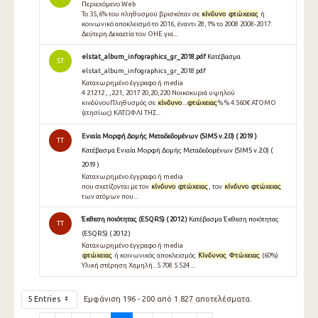
Περιεχόμενο Web
Το 35,6% του πληθυσμού βρισκόταν σε
κίνδυνο
φτώχειας
ή
κοινωνικό αποκλεισμό το 2016, έναντι 28,1% το 2008 2008-2017:
Δεύτερη Δεκαετία του ΟΗΕ για...
elstat_album_infographics_gr_2018.pdf
Κατέβασμα
ST
elstat_album_infographics_gr_2018.pdf
Καταχωρημένο έγγραφο ή media
4 21212 , ,221, 2017 20,20,220 Νοικοκυριά υψηλού
κινδύνουΠληθυσμός σε
κίνδυνο
...
φτώχειας
% % 4.560€ ΑΤΟΜΟ
(ετησίως) ΚΑΤΩΦΛΙ ΤΗΣ...
Ενιαία Μορφή Δομής Μεταδεδομένων (SIMS v.2.0) ( 2019 )
TT
Κατέβασμα Ενιαία Μορφή Δομής Μεταδεδομένων (SIMS v.2.0) (
2019 )
Καταχωρημένο έγγραφο ή media
που σχετίζονται με τον
κίνδυνο
φτώχειας
, τον
κίνδυνο
φτώχειας
των ατόμων που...
Έκθεση ποιότητας (ESQRS) ( 2012 )
Κατέβασμα Έκθεση ποιότητας
TT
(ESQRS) ( 2012 )
Καταχωρημένο έγγραφο ή media
φτώχειας
ή κοινωνικός αποκλεισµός
Κίνδυνος
Φτώχειας
(60%)
Υλική στέρηση Χαµηλή...5.708 5.524 ...
5 Entries
Εμφάνιση 196 - 200 από 1.827 αποτελέσματα.