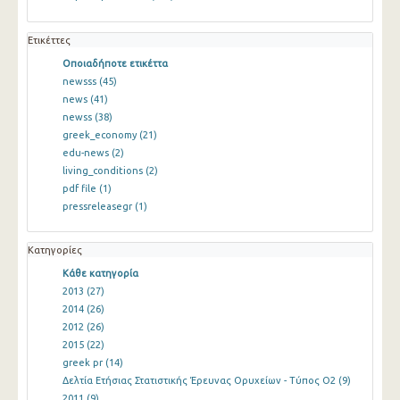
Ετικέττες
Οποιαδήποτε ετικέττα
newsss
(45)
news
(41)
newss
(38)
greek_economy
(21)
edu-news
(2)
living_conditions
(2)
pdf file
(1)
pressreleasegr
(1)
Κατηγορίες
Κάθε κατηγορία
2013
(27)
2014
(26)
2012
(26)
2015
(22)
greek pr
(14)
Δελτία Ετήσιας Στατιστικής Έρευνας Ορυχείων - Τύπος Ο2
(9)
2011
(9)