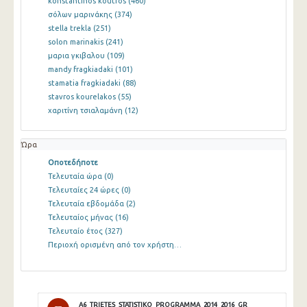
konstantinos koutros
(460)
σόλων μαρινάκης
(374)
stella trekla
(251)
solon marinakis
(241)
μαρια γκιβαλου
(109)
mandy fragkiadaki
(101)
stamatia fragkiadaki
(88)
stavros kourelakos
(55)
χαριτίνη τσιαλαμάνη
(12)
Ώρα
Οποτεδήποτε
Τελευταία ώρα
(0)
Τελευταίες 24 ώρες
(0)
Τελευταία εβδομάδα
(2)
Τελευταίος μήνας
(16)
Τελευταίο έτος
(327)
Περιοχή ορισμένη από τον χρήστη…
A6_TRIETES_STATISTIKO_PROGRAMMA_2014_2016_GR