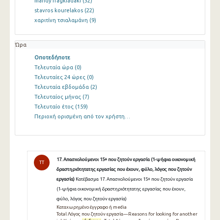
mandy fragkiadaki
(32)
stavros kourelakos
(22)
χαριτίνη τσιαλαμάνη
(9)
Ώρα
Οποτεδήποτε
Τελευταία ώρα
(0)
Τελευταίες 24 ώρες
(0)
Τελευταία εβδομάδα
(2)
Τελευταίος μήνας
(7)
Τελευταίο έτος
(159)
Περιοχή ορισμένη από τον χρήστη…
17. Απασχολούμενοι 15+ που ζητούν εργασία (1-ψήφια οικονομική
TT
δραστηριότητατης εργασίας που έχουν, φύλο, λόγος που ζητούν
εργασία)
Κατέβασμα 17. Απασχολούμενοι 15+ που ζητούν εργασία
(1-ψήφια οικονομική δραστηριότητατης εργασίας που έχουν,
φύλο, λόγος που ζητούν εργασία)
Καταχωρημένο έγγραφο ή media
Total Λόγος που ζητούν εργασία—Reasons for looking for another