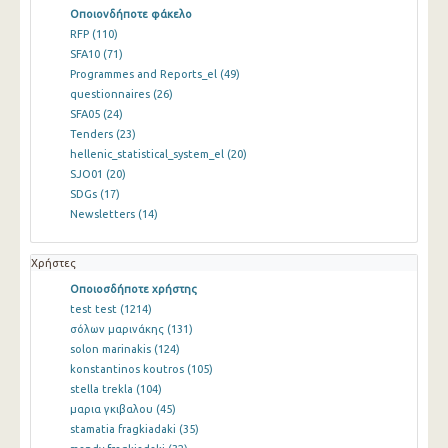
Οποιονδήποτε φάκελο
RFP
(110)
SFA10
(71)
Programmes and Reports_el
(49)
questionnaires
(26)
SFA05
(24)
Tenders
(23)
hellenic_statistical_system_el
(20)
SJO01
(20)
SDGs
(17)
Newsletters
(14)
Χρήστες
Οποιοσδήποτε χρήστης
test test
(1214)
σόλων μαρινάκης
(131)
solon marinakis
(124)
konstantinos koutros
(105)
stella trekla
(104)
μαρια γκιβαλου
(45)
stamatia fragkiadaki
(35)