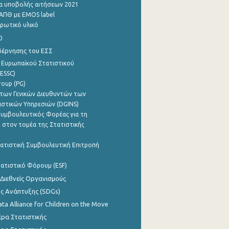
α υποβολής αιτήσεων 2021
ΑΠΘ με EMOS label
ρωτικό υλικό
0
βέρνησης του ΕΣΣ
 Ευρωπαϊκού Στατιστικού
ESSC)
roup (PG)
των Γενικών Διευθυντών των
ιστικών Υπηρεσιών (DGINS)
υμβουλευτικός Φορέας για τη
 στον τομέα της Στατιστικής
ατιστική Συμβουλευτική Επιτροπή
ατιστικό Φόρουμ (ESF)
 Διεθνείς Οργανισμούς
ης Ανάπτυξης (SDGs)
ata Alliance for Children on the Move
ρα Στατιστικής