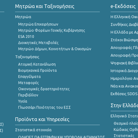
Μητρώα και Ταξινομήσεις
e-Εκδόσεις
Μητρώα
Η Ελληνική Οι
Μητρώα Επιχειρήσεων
Συνθήκες Διαβ
Μητρώο Φορέων Γενικής Κυβέρνησης
Η Ελλάδα με Α
ESA 2010
Στόχοι Βιώσιμ
Διοικητικές Μεταβολές
Απογραφές Πλη
Μητρώο Δήμων, Κοινοτήτων & Οικισμών
Απογραφή Πρ
Ταξινομήσεις
Ψηφιακή Βιβλι
Ατομική Κατανάλωση
Βιομηχανικά Προϊόντα
Ιστορικά Δια
Επαγγέλματα
Ημερολόγιο Α
Μεταφορές
Νέα και Ανακο
Οικονομικές δραστηριότητες
Εκθέσεις SDDS
Περιβάλλον
Υγεία
Στην Ελλάδ
Γλωσσάρι Ποιότητας του ΕΣΣ
Ελληνικό Στατ
Προϊόντα και Υπηρεσίες
Θεσμικό πλαί
Σ)
Στατιστικά στοιχεία
Κώδικας Ορθή
Σ)
Στατιστικές
ΟΔΗΓΙΕΣ ΓΙΑ ΕΓΓΡΑΦΗ ΚΑΙ ΥΠΟΒΟΛΗ ΑΙΤΗΜΑΤΟΣ