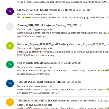
νοικοκυ- ριών Έρευνα εισοδήματος και συνθηκών διαβίωσης των νοικοκυριών (EU-SI
LIB_NL_01_2013_06_2013.pdf
Κατέβασμα LIB_NL_01_2013_06_2013.pdf
KK
Καταχωρημένο έγγραφο ή media
Νέα
φτώχεια
και κοινωνικός αποκλεισμός: πολιτικές καταπολέμησης και καθιέρωση εν
Cleaning_2019_2020.pdf
Κατέβασμα Cleaning_2019_2020.pdf
Χ
Καταχωρημένο έγγραφο ή media
καρότσια καθαριότητας (τα οποία πάντοτε πρέπει να διατηρούνται καθαρά) στις εξόδους
εργαζομένων και πρόληψης του...
Statistical_Program_2020_2022_gr.pdf
Κατέβασμα Statistical_Program_2020_2022_gr.p
ST
Καταχωρημένο έγγραφο ή media
αποκάλυψης στατιστικών στοιχείων, προκειμένου να μειωθεί σε ένα ορισμένο επίπεδο
WATER_01 Στοιχεία προκαταρκτικής ...
tender-tablets-2020.pdf
Κατέβασμα tender-tablets-2020.pdf
ΣΜ
Καταχωρημένο έγγραφο ή media
είναι αναγκαία για τη διασφάλιση του απαραίτητου επιπέδου ασφάλειας έναντι των
κινδ
επίπεδο ασφάλειας ανάλογο με...
TENDER_TAX_24_25.pdf
Κατέβασμα TENDER_TAX_24_25.pdf
SM
Καταχωρημένο έγγραφο ή media
να εξασφαλίζεται το περιεχόμενο των ταχυδρομικών αντικειμένων, να μην υπάρχει
κίν
αντιμετώπιση των δυσχερειών και των...
TENDER_POST_NUMBERS_28.9.2023
Κατέβασμα TENDER_POST_NUMBERS_28.9.202
SF
Καταχωρημένο έγγραφο ή media
να εξασφαλίζεται το περιεχόμενο των ταχυδρομικών αντικειμένων, να μην υπάρχει
κίν