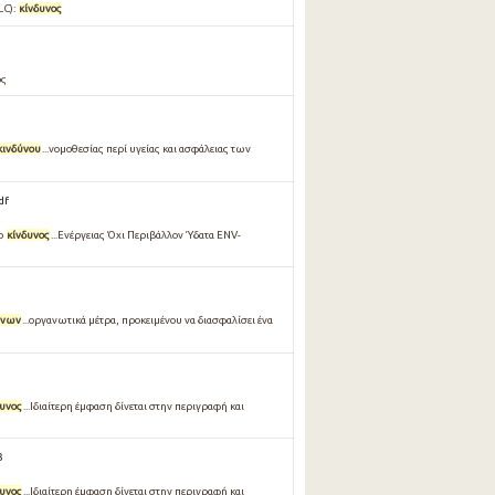
LC):
κίνδυνος
ός
κινδύνου
...νομοθεσίας περί υγείας και ασφάλειας των
df
 ο
κίνδυνος
...Ενέργειας Όχι Περιβάλλον Ύδατα ENV-
ύνων
...οργανωτικά μέτρα, προκειμένου να διασφαλίσει ένα
δυνος
...Ιδιαίτερη έμφαση δίνεται στην περιγραφή και
3
δυνος
...Ιδιαίτερη έμφαση δίνεται στην περιγραφή και