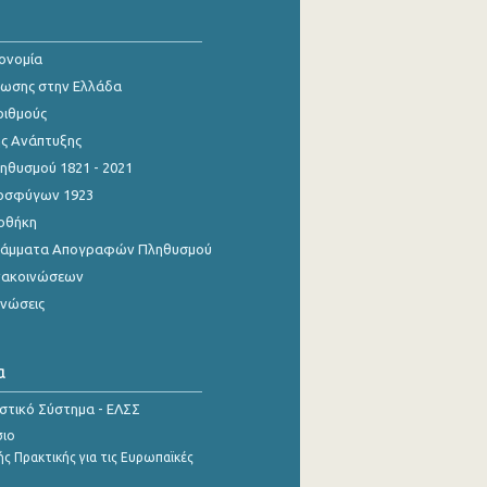
κονομία
ίωσης στην Ελλάδα
ριθμούς
ης Ανάπτυξης
θυσμού 1821 - 2021
οσφύγων 1923
οθήκη
γράμματα Απογραφών Πληθυσμού
νακοινώσεων
ινώσεις
α
ιστικό Σύστημα - ΕΛΣΣ
σιο
ς Πρακτικής για τις Ευρωπαϊκές