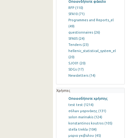
Οποιονδήποτε φάκελο
RFP
(110)
SFA10
(71)
Programmes and Reports_el
(49)
questionnaires
(26)
SFA05
(24)
Tenders
(23)
hellenic_statistical_system_el
(20)
SJO01
(20)
SDGs
(17)
Newsletters
(14)
Χρήστες
Οποιοσδήποτε χρήστης
test test
(1214)
σόλων μαρινάκης
(131)
solon marinakis
(124)
konstantinos koutros
(105)
stella trekla
(104)
μαρια γκιβαλου
(45)