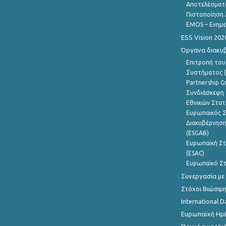
Αποτελέσματ
Πιστοποίηση 
EMOS – Ενημε
ESS Vision 202
Όργανα διακυ
Επιτροπή του
Συστήματος (
Partnership G
Συνδιάσκεψη 
Εθνικών Στατ
Ευρωπαϊκός Σ
Διακυβέρνηση
(ESGAB)
Ευρωπαϊκή Στ
(ESAC)
Ευρωπαϊκό Στ
Συνεργασία με
Στόχοι Βιώσιμ
International D
Ευρωπαϊκή Ημέ