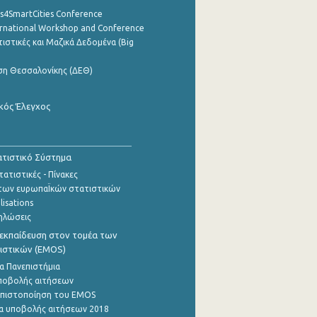
cs4SmartCities Conference
ernational Workshop and Conference
ιστικές και Μαζικά Δεδομένα (Big
ση Θεσσαλονίκης (ΔΕΘ)
κός Έλεγχος
τιστικό Σύστημα
ατιστικές - Πίνακες
των ευρωπαΪκών στατιστικών
lisations
ηλώσεις
εκπαίδευση στον τομέα των
ιστικών (EMOS)
α Πανεπιστήμια
ποβολής αιτήσεων
η πιστοποίηση του EMOS
α υποβολής αιτήσεων 2018