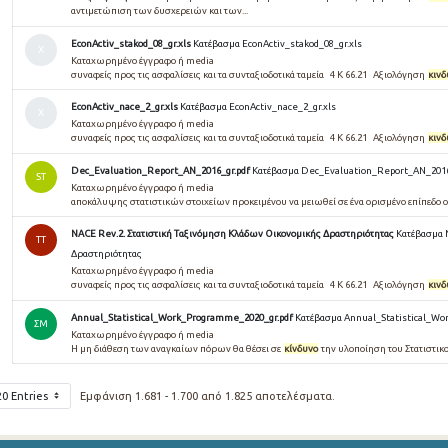
αντιμετώπιση των δυσχερειών και των...
EconActiv_stakod_08_gr.xls
Κατέβασμα EconActiv_stakod_08_gr.xls
Χ
Καταχωρημένο έγγραφο ή media
συναφείς προς τις ασφαλίσεις και τα συνταξιοδοτικά ταμεία 4 Κ 66.21 Αξιολόγηση
κιν
EconActiv_nace_2_gr.xls
Κατέβασμα EconActiv_nace_2_gr.xls
Χ
Καταχωρημένο έγγραφο ή media
συναφείς προς τις ασφαλίσεις και τα συνταξιοδοτικά ταμεία 4 Κ 66.21 Αξιολόγηση
κιν
Dec_Evaluation_Report_AN_2016_gr.pdf
Κατέβασμα Dec_Evaluation_Report_AN_2016
ST
Καταχωρημένο έγγραφο ή media
αποκάλυψης στατιστικών στοιχείων προκειμένου να μειωθεί σε ένα ορισμένο επίπεδο 
NACE Rev.2. Στατιστική Ταξινόμηση Κλάδων Οικονομικής Δραστηριότητας
Κατέβασμα 
TT
Δραστηριότητας
Καταχωρημένο έγγραφο ή media
συναφείς προς τις ασφαλίσεις και τα συνταξιοδοτικά ταμεία 4 Κ 66.21 Αξιολόγηση
κιν
Annual_Statistical_Work_Programme_2020_gr.pdf
Κατέβασμα Annual_Statistical_Wo
ΣΜ
Καταχωρημένο έγγραφο ή media
Η μη διάθεση των αναγκαίων πόρων θα θέσει σε
κίνδυνο
την υλοποίηση του Στατιστικ
20 Entries
Εμφάνιση 1.681 - 1.700 από 1.825 αποτελέσματα.