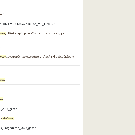
νική
ΙΑΓΩΝΙΣΜΟΣ ΤΑΧΥΔΡΟΜΙΚΑ_ΜΕ_ΤΕΥΔ.pdf
δυνος
...Ιδιαίτερη έμφαση δίνεται στην περιγραφή και
pdf
ύνων
...αναφοράς των εγγράφων - Αρχή ή Φορέας έκδοσης
δυνο
νο
_2016_gr.pdf
 ο
κίνδυνος
rk_Programme_2023_gr.pdf