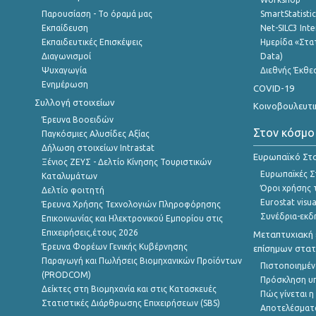
Παρουσίαση - Το όραμά μας
SmartStatisti
Εκπαίδευση
Net-SILC3 Int
Εκπαιδευτικές Επισκέψεις
Ημερίδα «Στατ
Διαγωνισμοί
Data)
Ψυχαγωγία
Διεθνής Έκθε
Ενημέρωση
COVID-19
Συλλογή στοιχείων
Κοινοβουλευτι
Έρευνα Βοοειδών
Στον κόσμο
Παγκόσμιες Αλυσίδες Αξίας
Δήλωση στοιχείων Intrastat
Ευρωπαϊκό Στα
Ξένιος ΖΕΥΣ - Δελτίο Κίνησης Τουριστικών
Ευρωπαϊκές Στ
Καταλυμάτων
Όροι χρήσης 
Δελτίο φοιτητή
Eurostat visua
Έρευνα Χρήσης Τεχνολογιών Πληροφόρησης
Συνέδρια-εκδ
Επικοινωνίας και Ηλεκτρονικού Εμπορίου στις
Επιχειρήσεις,έτους 2026
Μεταπτυχιακή 
Έρευνα Φορέων Γενικής Κυβέρνησης
επίσημων στατ
Παραγωγή και Πωλήσεις Βιομηχανικών Προϊόντων
Πιστοποιημέν
(PRODCOM)
Πρόσκληση υ
Δείκτες στη Βιομηχανία και στις Κατασκευές
Πώς γίνεται 
Στατιστικές Διάρθρωσης Επιχειρήσεων (SBS)
Αποτελέσματ