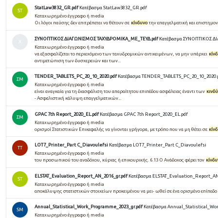
StatLaw3832_GR.pdf
Κατέβασμα StatLaw3832_GR.pdf
ST
Καταχωρημένο έγγραφο ή media
Οι λόγοι παύσης δεν επιτρέπεται να θέτουν σε
κίνδυνο
την επαγγελματική και επιστημο
ΣΥΝΟΠΤΙΚΟΣ ΔΙΑΓΩΝΙΣΜΟΣ ΤΑΧΥΔΡΟΜΙΚΑ_ΜΕ_ΤΕΥΔ.pdf
Κατέβασμα ΣΥΝΟΠΤΙΚΟΣ Δ
Χ
Καταχωρημένο έγγραφο ή media
να εξασφαλίζεται το περιεχόμενο των ταχυδρομικών αντικειμένων, να μην υπάρχει
κίν
αντιμετώπιση των δυσχερειών και των...
TENDER_TABLETS_PC_20_10_2020.pdf
Κατέβασμα TENDER_TABLETS_PC_20_10_2020.
ΣΜ
Καταχωρημένο έγγραφο ή media
είναι αναγκαία για τη διασφάλιση του απαραίτητου επιπέδου ασφάλειας έναντι των
κινδ
- Ασφαλιστική κάλυψη επαγγελματικών...
GPAC 7th Report_2020_EL.pdf
Κατέβασμα GPAC 7th Report_2020_EL.pdf
ΣΜ
Καταχωρημένο έγγραφο ή media
ορισμοί Στατιστικών Επικεφαλής να γίνονται γρήγορα, με τρόπο που να μη θέτει σε
κίν
LOT7_Printer_Part C_Diavoulefsi
Κατέβασμα LOT7_Printer_Part C_Diavoulefsi
TT
Καταχωρημένο έγγραφο ή media
του προσωπικού του αναδόχου, κύριας ή επικουρικής. 6.13 Ο Ανάδοχος φέρει τον
κίνδυ
ELSTAT_Evaluation_Report_AN_2016_gr.pdf
Κατέβασμα ELSTAT_Evaluation_Report_AN
ST
Καταχωρημένο έγγραφο ή media
αποκάλυψης στατιστικών στοιχείων προκειμένου να μει- ωθεί σε ένα ορισμένο επίπεδο
Annual_Statistical_Work_Programme_2023_gr.pdf
Κατέβασμα Annual_Statistical_Wo
SM
Καταχωρημένο έγγραφο ή media