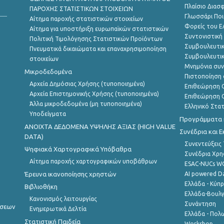
Πλαίσιο Διασ
ΠΑΡΟΧΗΣ ΣΤΑΤΙΣΤΙΚΩΝ ΣΤΟΙΧΕΙΩΝ
Γλωσσάρι Ποι
Αίτημα παροχής στατιστικών στοιχείων
Φορείς του 
Αίτημα για υποστήριξη ευρωπαϊκών στατιστικών
Συντονιστική
Πολιτική Τιμολόγησης Στατιστικών Προϊόντων
Συμβουλευτικ
Πνευματικά δικαιώματα και επαναχρησιμοποίηση
Συμβουλευτικ
στοιχείων
Μνημόνια συν
Μικροδεδομένα
Πιστοποίηση 
Αρχεία Δημόσιας Χρήσης (τυποποιημένα)
Επιθεώρηση Ο
Αρχεία Επιστημονικής Χρήσης (τυποποιημένα)
Επιθεώρηση Ο
Άλλα μικροδεδομένα (μη τυποποιημένα)
Ελληνικό Στα
Υποδείγματα
Προγράμματα κ
ANOIXTA ΔΕΔΟΜΕΝΑ ΥΨΗΛΗΣ ΑΞΙΑΣ (HIGH VALUE
Συνέδρια και 
DATA)
Συνεντεύξεις
Ψηφιακά Χαρτογραφικά Υπόβαθρα
Συνέδρια Χρ
Αίτημα παροχής χαρτογραφικών υποβάθρων
ESAC-NUCs 
Έρευνα ικανοποίησης χρηστών
AI powered Dat
Ελλάδα - Κύπ
Βιβλιοθήκη
Ελλάδα-Βουλγ
Κανονισμός λειτουργίας
Συνάντηση
ήσεων
Ενημερωτικά Δελτία
Ελλάδα - Πολω
Στατιστική Παιδεία
Workshop