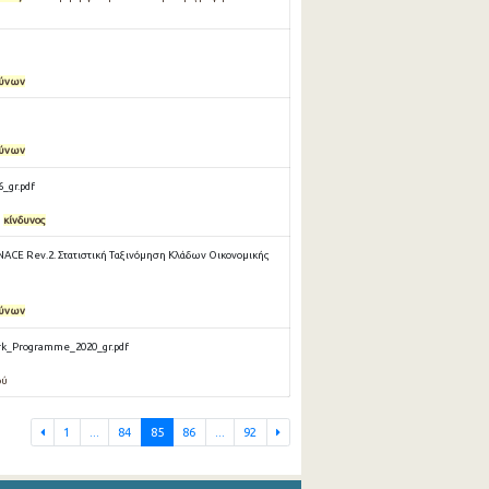
δύνων
δύνων
_gr.pdf
ο
κίνδυνος
NACE Rev.2. Στατιστική Ταξινόμηση Κλάδων Οικονομικής
δύνων
rk_Programme_2020_gr.pdf
ού
1
...
84
85
86
...
92