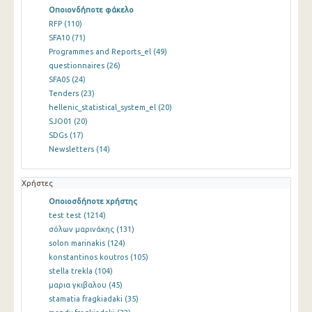
Οποιονδήποτε φάκελο
RFP
(110)
SFA10
(71)
Programmes and Reports_el
(49)
questionnaires
(26)
SFA05
(24)
Tenders
(23)
hellenic_statistical_system_el
(20)
SJO01
(20)
SDGs
(17)
Newsletters
(14)
Χρήστες
Οποιοσδήποτε χρήστης
test test
(1214)
σόλων μαρινάκης
(131)
solon marinakis
(124)
konstantinos koutros
(105)
stella trekla
(104)
μαρια γκιβαλου
(45)
stamatia fragkiadaki
(35)