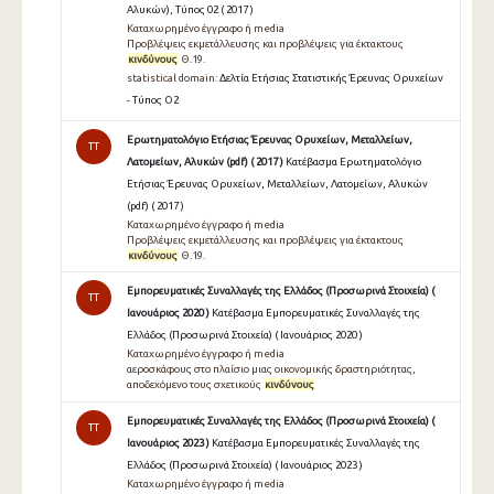
Αλυκών), Τύπος 02 ( 2017 )
Καταχωρημένο έγγραφο ή media
Προβλέψεις εκμετάλλευσης και προβλέψεις για έκτακτους
κινδύνους
Θ.19.
statistical domain:
Δελτία Ετήσιας Στατιστικής Έρευνας Ορυχείων
- Τύπος Ο2
Ερωτηματολόγιο Ετήσιας Έρευνας Ορυχείων, Μεταλλείων,
TT
Λατομείων, Αλυκών (pdf) ( 2017 )
Κατέβασμα Ερωτηματολόγιο
Ετήσιας Έρευνας Ορυχείων, Μεταλλείων, Λατομείων, Αλυκών
(pdf) ( 2017 )
Καταχωρημένο έγγραφο ή media
Προβλέψεις εκμετάλλευσης και προβλέψεις για έκτακτους
κινδύνους
Θ.19.
Εμπορευματικές Συναλλαγές της Ελλάδος (Προσωρινά Στοιχεία) (
TT
Ιανουάριος 2020 )
Κατέβασμα Εμπορευματικές Συναλλαγές της
Ελλάδος (Προσωρινά Στοιχεία) ( Ιανουάριος 2020 )
Καταχωρημένο έγγραφο ή media
αεροσκάφους στο πλαίσιο μιας οικονομικής δραστηριότητας,
αποδεχόμενο τους σχετικούς
κινδύνους
Εμπορευματικές Συναλλαγές της Ελλάδος (Προσωρινά Στοιχεία) (
TT
Ιανουάριος 2023 )
Κατέβασμα Εμπορευματικές Συναλλαγές της
Ελλάδος (Προσωρινά Στοιχεία) ( Ιανουάριος 2023 )
Καταχωρημένο έγγραφο ή media