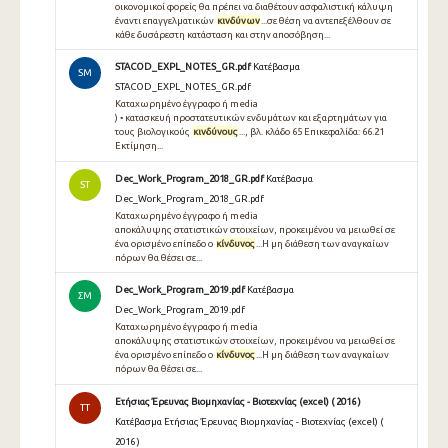
οικονομικοί φορείς θα πρέπει να διαθέτουν ασφαλιστική κάλυψη
έναντι επαγγελματικών
κινδύνων
...σε θέση να αντεπεξέλθουν σε
κάθε δυσάρεστη κατάσταση και στην αποσόβηση...
STACOD_EXPL_NOTES_GR.pdf
Κατέβασμα
SM
STACOD_EXPL_NOTES_GR.pdf
Καταχωρημένο έγγραφο ή media
) • κατασκευή προστατευτικών ενδυμάτων και εξαρτημάτων για
τους βιολογικούς
κινδύνους
..., βλ. κλάδο 65 Επικεφαλίδα: 66.21
Εκτίμηση...
Dec_Work_Program_2018_GR.pdf
Κατέβασμα
ST
Dec_Work_Program_2018_GR.pdf
Καταχωρημένο έγγραφο ή media
αποκάλυψης στατιστικών στοιχείων, προκειμένου να μειωθεί σε
ένα ορισμένο επίπεδο ο
κίνδυνος
...Η μη διάθεση των αναγκαίων
πόρων θα θέσει σε...
Dec_Work_Program_2019.pdf
Κατέβασμα
ΣΜ
Dec_Work_Program_2019.pdf
Καταχωρημένο έγγραφο ή media
αποκάλυψης στατιστικών στοιχείων, προκειμένου να μειωθεί σε
ένα ορισμένο επίπεδο ο
κίνδυνος
...Η μη διάθεση των αναγκαίων
πόρων θα θέσει σε...
Ετήσιας Έρευνας Βιομηχανίας - Βιοτεχνίας (excel) ( 2016 )
TT
Κατέβασμα Ετήσιας Έρευνας Βιομηχανίας - Βιοτεχνίας (excel) (
2016 )