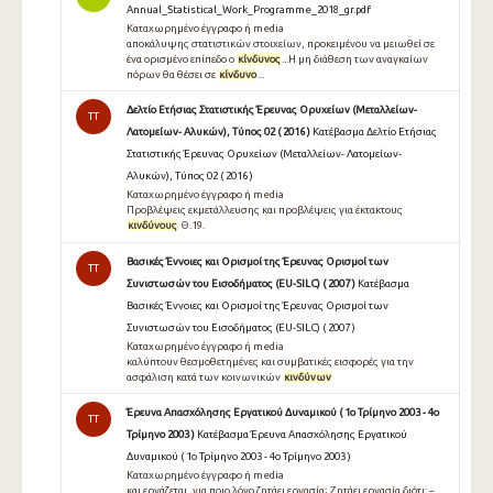
Annual_Statistical_Work_Programme_2018_gr.pdf
Καταχωρημένο έγγραφο ή media
αποκάλυψης στατιστικών στοιχείων, προκειμένου να μειωθεί σε
ένα ορισμένο επίπεδο ο
κίνδυνος
...Η μη διάθεση των αναγκαίων
πόρων θα θέσει σε
κίνδυνο
...
Δελτίο Ετήσιας Στατιστικής Έρευνας Ορυχείων (Μεταλλείων-
TT
Λατομείων- Αλυκών), Τύπος 02 ( 2016 )
Κατέβασμα Δελτίο Ετήσιας
Στατιστικής Έρευνας Ορυχείων (Μεταλλείων- Λατομείων-
Αλυκών), Τύπος 02 ( 2016 )
Καταχωρημένο έγγραφο ή media
Προβλέψεις εκμετάλλευσης και προβλέψεις για έκτακτους
κινδύνους
Θ.19.
Βασικές Έννοιες και Ορισμοί της Έρευνας Ορισμοί των
TT
Συνιστωσών του Εισοδήματος (EU-SILC) ( 2007 )
Κατέβασμα
Βασικές Έννοιες και Ορισμοί της Έρευνας Ορισμοί των
Συνιστωσών του Εισοδήματος (EU-SILC) ( 2007 )
Καταχωρημένο έγγραφο ή media
καλύπτουν θεσμοθετημένες και συμβατικές εισφορές για την
ασφάλιση κατά των κοινωνικών
κινδύνων
Έρευνα Απασχόλησης Εργατικού Δυναμικού ( 1ο Τρίμηνο 2003 - 4ο
TT
Τρίμηνο 2003 )
Κατέβασμα Έρευνα Απασχόλησης Εργατικού
Δυναμικού ( 1ο Τρίμηνο 2003 - 4ο Τρίμηνο 2003 )
Καταχωρημένο έγγραφο ή media
και εργάζεται, για ποιο λόγο ζητάει εργασία; Ζητάει εργασία διότι: –