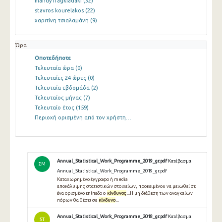
mandy fragkiadaki
(32)
stavros kourelakos
(22)
χαριτίνη τσιαλαμάνη
(9)
Ώρα
Οποτεδήποτε
Τελευταία ώρα
(0)
Τελευταίες 24 ώρες
(0)
Τελευταία εβδομάδα
(2)
Τελευταίος μήνας
(7)
Τελευταίο έτος
(159)
Περιοχή ορισμένη από τον χρήστη…
Annual_Statistical_Work_Programme_2019_gr.pdf
Κατέβασμα
ΣΜ
Annual_Statistical_Work_Programme_2019_gr.pdf
Καταχωρημένο έγγραφο ή media
αποκάλυψης στατιστικών στοιχείων, προκειμένου να μειωθεί σε
ένα ορισμένο επίπεδο ο
κίνδυνος
...Η μη διάθεση των αναγκαίων
πόρων θα θέσει σε
κίνδυνο
...
Annual_Statistical_Work_Programme_2018_gr.pdf
Κατέβασμα
ST