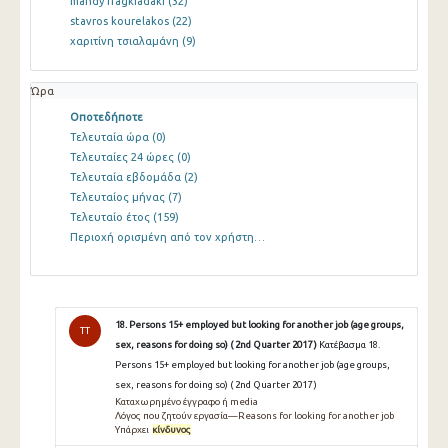
mandy fragkiadaki
(32)
stavros kourelakos
(22)
χαριτίνη τσιαλαμάνη
(9)
Ώρα
Οποτεδήποτε
Τελευταία ώρα
(0)
Τελευταίες 24 ώρες
(0)
Τελευταία εβδομάδα
(2)
Τελευταίος μήνας
(7)
Τελευταίο έτος
(159)
Περιοχή ορισμένη από τον χρήστη…
18. Persons 15+ employed but looking for another job (age groups,
TT
sex, reasons for doing so) ( 2nd Quarter 2017 )
Κατέβασμα 18.
Persons 15+ employed but looking for another job (age groups,
sex, reasons for doing so) ( 2nd Quarter 2017 )
Καταχωρημένο έγγραφο ή media
Λόγος που ζητούν εργασία—Reasons for looking for another job
Υπάρχει
κίνδυνος