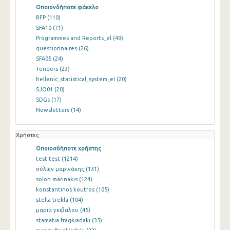
Οποιονδήποτε φάκελο
RFP
(110)
SFA10
(71)
Programmes and Reports_el
(49)
questionnaires
(26)
SFA05
(24)
Tenders
(23)
hellenic_statistical_system_el
(20)
SJO01
(20)
SDGs
(17)
Newsletters
(14)
Χρήστες
Οποιοσδήποτε χρήστης
test test
(1214)
σόλων μαρινάκης
(131)
solon marinakis
(124)
konstantinos koutros
(105)
stella trekla
(104)
μαρια γκιβαλου
(45)
stamatia fragkiadaki
(35)