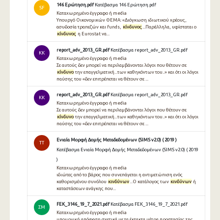
146 Ερώτηση.pdf
Κατέβασμα 146 Ερώτηση.pdf
SF
Καταχωρημένο έγγραφο ή media
Υπουργό Οικονομικών ΘΕΜΑ: «Διόγκωση ιδιωτικού χρέους,
ασυδοσία τραπεζών και funds,
κίνδυνος
...Παράλληλα, υφίσταται ο
κίνδυνος
η Eurostat να...
report_adv_2013_GR.pdf
Κατέβασμα report_adv_2013_GR.pdf
KK
Καταχωρημένο έγγραφο ή media
Σε αυτούς δεν μπορεί να περιλαμβάνονται λόγοι που θέτουν σε
κίνδυνο
την επαγγελματική...των καθηκόντων του..» και ότι οι λόγοι
παύσης του «δεν επιτρέπεται να θέτουν σε ...
report_adv_2013_GR.pdf
Κατέβασμα report_adv_2013_GR.pdf
KK
Καταχωρημένο έγγραφο ή media
Σε αυτούς δεν μπορεί να περιλαμβάνονται λόγοι που θέτουν σε
κίνδυνο
την επαγγελματική...των καθηκόντων του..» και ότι οι λόγοι
παύσης του «δεν επιτρέπεται να θέτουν σε ...
Ενιαία Μορφή Δομής Μεταδεδομένων (SIMS v2.0) ( 2019 )
TT
Κατέβασμα Ενιαία Μορφή Δομής Μεταδεδομένων (SIMS v2.0) ( 2019
)
Καταχωρημένο έγγραφο ή media
ιδιώτες από το βάρος που συνεπάγεται η αντιμετώπιση ενός
καθορισμένου συνόλου
κινδύνων
...Ο κατάλογος των
κινδύνων
ή
καταστάσεων ανάγκης που...
FEK_3146_19_7_2021.pdf
Κατέβασμα FEK_3146_19_7_2021.pdf
ΣΜ
Καταχωρημένο έγγραφο ή media
υπουργική απόφαση σχετικά με τα έκτακτα μέτρα προστασίας της