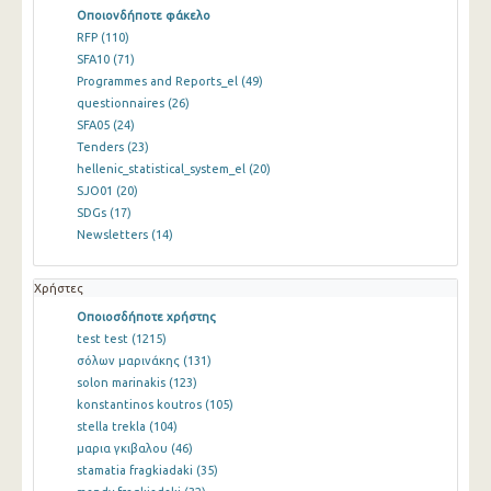
Οποιονδήποτε φάκελο
RFP
(110)
SFA10
(71)
Programmes and Reports_el
(49)
questionnaires
(26)
SFA05
(24)
Tenders
(23)
hellenic_statistical_system_el
(20)
SJO01
(20)
SDGs
(17)
Newsletters
(14)
Χρήστες
Οποιοσδήποτε χρήστης
test test
(1215)
σόλων μαρινάκης
(131)
solon marinakis
(123)
konstantinos koutros
(105)
stella trekla
(104)
μαρια γκιβαλου
(46)
stamatia fragkiadaki
(35)