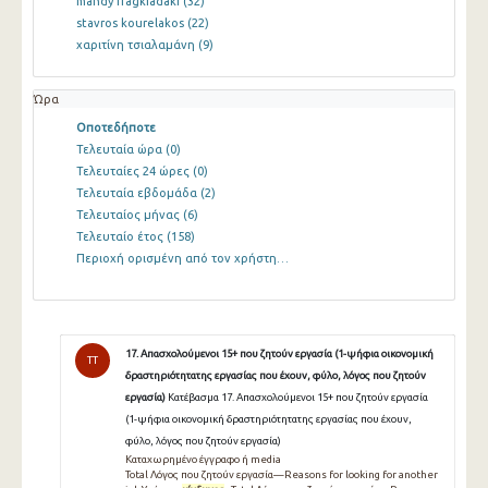
mandy fragkiadaki
(32)
stavros kourelakos
(22)
χαριτίνη τσιαλαμάνη
(9)
Ώρα
Οποτεδήποτε
Τελευταία ώρα
(0)
Τελευταίες 24 ώρες
(0)
Τελευταία εβδομάδα
(2)
Τελευταίος μήνας
(6)
Τελευταίο έτος
(158)
Περιοχή ορισμένη από τον χρήστη…
17. Απασχολούμενοι 15+ που ζητούν εργασία (1-ψήφια οικονομική
TT
δραστηριότητατης εργασίας που έχουν, φύλο, λόγος που ζητούν
εργασία)
Κατέβασμα 17. Απασχολούμενοι 15+ που ζητούν εργασία
(1-ψήφια οικονομική δραστηριότητατης εργασίας που έχουν,
φύλο, λόγος που ζητούν εργασία)
Καταχωρημένο έγγραφο ή media
Total Λόγος που ζητούν εργασία—Reasons for looking for another