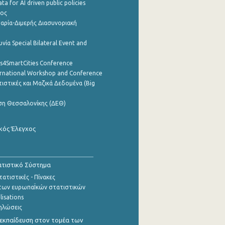
a for AI driven public policies
ρος
αρία-Διμερής Διασυνοριακή
νία Special Bilateral Event and
cs4SmartCities Conference
ernational Workshop and Conference
ιστικές και Μαζικά Δεδομένα (Big
ση Θεσσαλονίκης (ΔΕΘ)
κός Έλεγχος
τιστικό Σύστημα
ατιστικές - Πίνακες
των ευρωπαΪκών στατιστικών
lisations
ηλώσεις
εκπαίδευση στον τομέα των