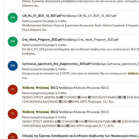
Θέσεις Εργασίας Διαγενεακή μεταβίβαση οικονομικών και κοινωνικών μειο- νεκτημάτ
Στέρηση και...
LIB_NL_01_2021_12_2021.pdf
Κατέβασμα LIB_NL_01_2021_12_2021.pdf
ΣΜ
Καταχωρημένο έγγραφο ή media
Μισθολογικού Κόστους Έρευνα Εργατικού Δυναμικού Κενές Θέσεις Εργασίας Επάρκει
Υλική Στέρηση και...
Dec_Work_Program_2023.pdf
Κατέβασμα Dec_Work_Program_2023.pdf
ΣΜ
Καταχωρημένο έγγραφο ή media
EU-SILC_01_22 Έρευνα εισοδήματος και συνθηκών διαβίωσης των νοικοκυριών (EU-SI
Συνθήκες...
Gymnasia_apantiseis_8os_diagwnismos_2025.pdf
Κατέβασμα Gymnasia_apantiseis_
SM
Καταχωρημένο έγγραφο ή media
Σύμφωνα με τα στοιχεία της ΕΛΣΤΑΤ, ποιο ήταν το ποσοστό (%) των ανέργων σε
κίνδυνο
.
του...
Κίνδυνος
Φτώχειας
(SILC)
Κατέβασμα Κίνδυνος Φτώχειας (SILC)
TT
Καταχωρημένο έγγραφο ή media
ΓΔΛΣΗΟ ΣΤΠΟΤ: ΔΡΔΤΝΑ ΔΗ΢ΟΓΖΜΑΣΟ΢ ΚΑΗ ΢ΤΝΘΖΚΩΝ ΓΗΑΒΗΩ΢Ζ΢ ΣΩΝ ΝΟΗ
ΓΖΜΟΚΡΑΣΗΑ ΔΛΛΖΝΗΚΖ ΢ΣΑΣΗ΢ΣΗΚΖ ΑΡΥΖ Πεηξαηάο, 13 / 10 /...
Κίνδυνος
Φτώχειας
(SILC)
Κατέβασμα Κίνδυνος Φτώχειας (SILC)
TT
Καταχωρημένο έγγραφο ή media
ΓΔΛΣΙΟ ΣΤΠΟΤ: ΔΡΔΤΝΑ ΔΙ΢ΟΓΗΜΑΣΟ΢ ΚΑΙ ΢ΤΝΘΗΚΩΝ ΓΙΑΒΙΩ΢Η΢ ΣΩΝ ΝΟΙΚΟΚ
ΓΗΜΟΚΡΑΣΙΑ ΔΛΛΗΝΙΚΗ ΢ΣΑΣΙ΢ΣΙΚΗ ΑΡΥΗ Πεηξαηάο, 8 / 7 / 2015...
Οδηγίες της Έρευνας Εισοδήματος και Συνθηκών Διαβίωσης των Νοικοκυριών έτους 202
TT