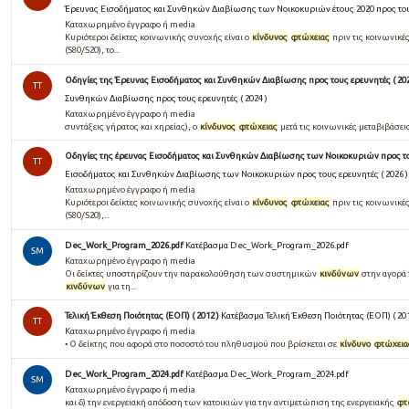
Έρευνας Εισοδήματος και Συνθηκών Διαβίωσης των Νοικοκυριών έτους 2020 προς τους
Καταχωρημένο έγγραφο ή media
Κυριότεροι δείκτες κοινωνικής συνοχής είναι ο
κίνδυνος
φτώχειας
πριν τις κοινωνικές
(S80/S20), το...
Οδηγίες της Έρευνας Εισοδήματος και Συνθηκών Διαβίωσης προς τους ερευνητές ( 202
TT
Συνθηκών Διαβίωσης προς τους ερευνητές ( 2024 )
Καταχωρημένο έγγραφο ή media
συντάξεις γήρατος και χηρείας), ο
κίνδυνος
φτώχειας
μετά τις κοινωνικές μεταβιβάσεις.
Οδηγίες της έρευνας Εισοδήματος και Συνθηκών Διαβίωσης των Νοικοκυριών προς του
TT
Εισοδήματος και Συνθηκών Διαβίωσης των Νοικοκυριών προς τους ερευνητές ( 2026 )
Καταχωρημένο έγγραφο ή media
Κυριότεροι δείκτες κοινωνικής συνοχής είναι ο
κίνδυνος
φτώχειας
πριν τις κοινωνικές
(S80/S20),...
Dec_Work_Program_2026.pdf
Κατέβασμα Dec_Work_Program_2026.pdf
SM
Καταχωρημένο έγγραφο ή media
Οι δείκτες υποστηρίζουν την παρακολούθηση των συστημικών
κινδύνων
στην αγορά 
κινδύνων
για τη...
Τελική Έκθεση Ποιότητας (ΕΟΠ) ( 2012 )
Κατέβασμα Τελική Έκθεση Ποιότητας (ΕΟΠ) ( 201
TT
Καταχωρημένο έγγραφο ή media
• Ο δείκτης που αφορά στο ποσοστό του πληθυσµού που βρίσκεται σε
κίνδυνο
φτώχεια
Dec_Work_Program_2024.pdf
Κατέβασμα Dec_Work_Program_2024.pdf
SM
Καταχωρημένο έγγραφο ή media
και δ) την ενεργειακή απόδοση των κατοικιών για την αντιμετώπιση της ενεργειακής
φτ