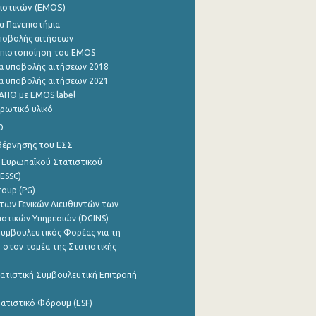
ιστικών (EMOS)
α Πανεπιστήμια
ποβολής αιτήσεων
η πιστοποίηση του EMOS
α υποβολής αιτήσεων 2018
α υποβολής αιτήσεων 2021
ΑΠΘ με EMOS label
ρωτικό υλικό
0
βέρνησης του ΕΣΣ
 Ευρωπαϊκού Στατιστικού
ESSC)
roup (PG)
των Γενικών Διευθυντών των
ιστικών Υπηρεσιών (DGINS)
υμβουλευτικός Φορέας για τη
 στον τομέα της Στατιστικής
ατιστική Συμβουλευτική Επιτροπή
ατιστικό Φόρουμ (ESF)