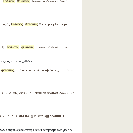
ων
Κίνδυνος
...
Φτώχειας
Οικονομική Ανισότητα Υλική
α Tροφής
Κίνδυνος
...
Φτώχειας
Οικονομική Ανισότητα
LC) -
Κίνδυνος
...
φτώχειας
, Οικονομική Ανισότητα και
8os_diagwnismos_2025.pdf
..
φτώχειας
, μετά τις κοινωνικές μεταβιβάσεις, στο σύνολο
ΚΟΚΤΡΗΩΝ, 2013: ΚΗΝΓΤΝΟ΢ ΦΣΩΥΔΗΑ΢ ΔΛΛΖΝΗΚΖ
ΤΡΙΩΝ, 2014: ΚΙΝΓΤΝΟ΢ ΦΣΩΥΔΙΑ΢ ΔΛΛΗΝΙΚΗ
0 προς τους ερευνητές ( 2020 )
Κατέβασμα Οδηγίες της