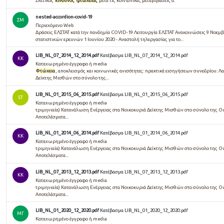
Σχετικός
κίνδυνος
φτώχειας
μετά τις κοινωνικές μεταβιβάσεις α.
nested-accordion-covid-19
ΣΜ
Περιεχόμενο Web
Δράσεις ΕΛΣΤΑΤ κατά την πανδημία COVID-19 Λειτουργία ΕΛΣΤΑΤ Ανακοινώσεις 9 Νοεμβ
στατιστικών ερευνών 1 Ιουνίου 2020 - Αναστολή τηλεργασίας για το...
LIB_NL_07_2014_12_2014.pdf
Κατέβασμα LIB_NL_07_2014_12_2014.pdf
KK
Καταχωρημένο έγγραφο ή media
Φτώχεια
, αποκλεισμός και κοινωνικές ανισότητες: πρακτικά εισηγήσεων συνεδρίου: Λ
Δείκτης Μισθών στο σύνολο της...
LIB_NL_01_2015_06_2015.pdf
Κατέβασμα LIB_NL_01_2015_06_2015.pdf
ST
Καταχωρημένο έγγραφο ή media
τριμηνιαία) Κατανάλωση Ενέργειας στα Νοικοκυριά Δείκτης Μισθών στο σύνολο της Ο
Αποτελέσματα...
LIB_NL_01_2014_06_2014.pdf
Κατέβασμα LIB_NL_01_2014_06_2014.pdf
KK
Καταχωρημένο έγγραφο ή media
τριμηνιαία) Κατανάλωση Ενέργειας στα Νοικοκυριά Δείκτης Μισθών στο σύνολο της Ο
Αποτελέσματα...
LIB_NL_07_2013_12_2013.pdf
Κατέβασμα LIB_NL_07_2013_12_2013.pdf
KK
Καταχωρημένο έγγραφο ή media
τριμηνιαία) Κατανάλωση Ενέργειας στα Νοικοκυριά Δείκτης Μισθών στο σύνολο της Ο
Αποτελέσματα...
LIB_NL_01_2020_12_2020.pdf
Κατέβασμα LIB_NL_01_2020_12_2020.pdf
ΜΓ
Καταχωρημένο έγγραφο ή media