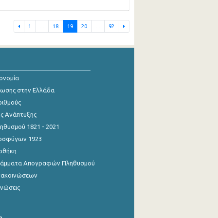
1
...
18
19
20
...
92
κονομία
ίωσης στην Ελλάδα
ριθμούς
ης Ανάπτυξης
θυσμού 1821 - 2021
οσφύγων 1923
οθήκη
γράμματα Απογραφών Πληθυσμού
νακοινώσεων
ινώσεις
α