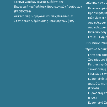
Έρευνα Φορέων Γενικής Κυβέρνησης
επίσημων στατ
Παραγωγή και Πωλήσεις Βιομηχανικών Προϊόντων
Πιστοποιημέν
(PRODCOM)
Πρόσκληση υ
Δείκτες στη Βιομηχανία και στις Κατασκευές
Πώς γίνεται 
Στατιστικές Διάρθρωσης Επιχειρήσεων (SBS)
Αποτελέσματ
Αποτελέσματ
Πιστοποίηση 
EMOS – Ενημε
ESS Vision 202
Όργανα διακυ
Επιτροπή του
Συστήματος (
Partnership G
Συνδιάσκεψη 
Εθνικών Στατ
Ευρωπαϊκός Σ
Διακυβέρνηση
(ESGAB)
Ευρωπαϊκή Στ
(ESAC)
Ευρωπαϊκό Στ