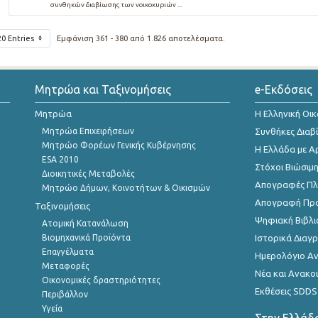
συνθηκών διαβίωσης των νοικοκυριών ...
20 Entries
Εμφάνιση 361 - 380 από 1.826 αποτελέσματα.
Μητρώα και Ταξινομήσεις
e-Εκδόσεις
Μητρώα
Η Ελληνική Οι
Μητρώα Επιχειρήσεων
Συνθήκες Διαβ
Μητρώο Φορέων Γενικής Κυβέρνησης
Η Ελλάδα με Α
ESA 2010
Στόχοι Βιώσιμ
Διοικητικές Μεταβολές
Απογραφές Πλη
Μητρώο Δήμων, Κοινοτήτων & Οικισμών
Απογραφή Πρ
Ταξινομήσεις
Ψηφιακή Βιβλι
Ατομική Κατανάλωση
Βιομηχανικά Προϊόντα
Ιστορικά Δια
Επαγγέλματα
Ημερολόγιο Α
Μεταφορές
Νέα και Ανακο
Οικονομικές δραστηριότητες
Εκθέσεις SDDS
Περιβάλλον
Υγεία
Στην Ελλάδ