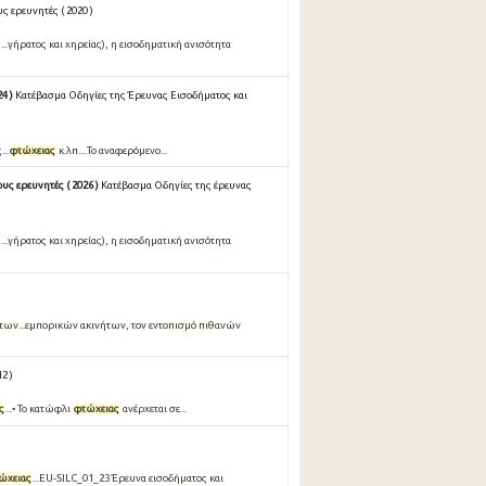
 ερευνητές ( 2020 )
...γήρατος και χηρείας), η εισοδηματική ανισότητα
4 )
Κατέβασμα Οδηγίες της Έρευνας Εισοδήματος και
..
φτώχειας
κ.λπ....Το αναφερόμενο...
ς ερευνητές ( 2026 )
Κατέβασμα Οδηγίες της έρευνας
...γήρατος και χηρείας), η εισοδηματική ανισότητα
των...εμπορικών ακινήτων, τον εντοπισμό πιθανών
2 )
ς
...• Το κατώφλι
φτώχειας
ανέρχεται σε...
ώχειας
...EU-SILC_01_23 Έρευνα εισοδήματος και