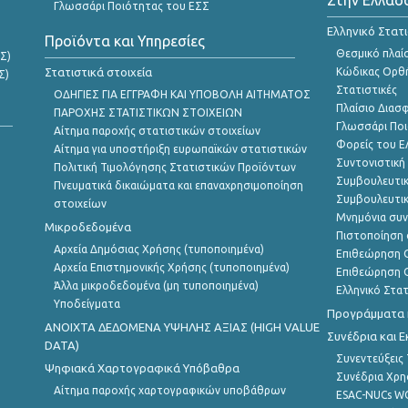
Γλωσσάρι Ποιότητας του ΕΣΣ
Ελληνικό Στατ
Προϊόντα και Υπηρεσίες
Θεσμικό πλαί
Σ)
Στατιστικά στοιχεία
Κώδικας Ορθή
Σ)
Στατιστικές
ΟΔΗΓΙΕΣ ΓΙΑ ΕΓΓΡΑΦΗ ΚΑΙ ΥΠΟΒΟΛΗ ΑΙΤΗΜΑΤΟΣ
Πλαίσιο Διασ
ΠΑΡΟΧΗΣ ΣΤΑΤΙΣΤΙΚΩΝ ΣΤΟΙΧΕΙΩΝ
Γλωσσάρι Ποι
Αίτημα παροχής στατιστικών στοιχείων
Φορείς του 
Αίτημα για υποστήριξη ευρωπαϊκών στατιστικών
Συντονιστική
Πολιτική Τιμολόγησης Στατιστικών Προϊόντων
Συμβουλευτικ
Πνευματικά δικαιώματα και επαναχρησιμοποίηση
Συμβουλευτικ
στοιχείων
Μνημόνια συν
Μικροδεδομένα
Πιστοποίηση 
Αρχεία Δημόσιας Χρήσης (τυποποιημένα)
Επιθεώρηση Ο
Αρχεία Επιστημονικής Χρήσης (τυποποιημένα)
Επιθεώρηση Ο
Άλλα μικροδεδομένα (μη τυποποιημένα)
Ελληνικό Στα
Υποδείγματα
Προγράμματα κ
ANOIXTA ΔΕΔΟΜΕΝΑ ΥΨΗΛΗΣ ΑΞΙΑΣ (HIGH VALUE
Συνέδρια και 
DATA)
Συνεντεύξεις
Ψηφιακά Χαρτογραφικά Υπόβαθρα
Συνέδρια Χρ
Αίτημα παροχής χαρτογραφικών υποβάθρων
ESAC-NUCs 