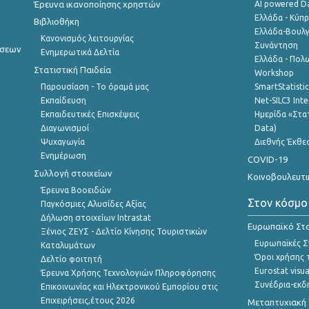
Έρευνα ικανοποίησης χρηστών
AI powered Dat
Ελλάδα - Κύπ
Βιβλιοθήκη
Ελλάδα-Βουλγ
Κανονισμός λειτουργίας
Συνάντηση
ήσεων
Ενημερωτικά Δελτία
Ελλάδα - Πολω
Στατιστική Παιδεία
Workshop
Παρουσίαση - Το όραμά μας
SmartStatisti
Εκπαίδευση
Net-SILC3 Int
Εκπαιδευτικές Επισκέψεις
Ημερίδα «Στατ
Διαγωνισμοί
Data)
Ψυχαγωγία
Διεθνής Έκθε
Ενημέρωση
COVID-19
Συλλογή στοιχείων
Κοινοβουλευτι
Έρευνα Βοοειδών
Στον κόσμο
Παγκόσμιες Αλυσίδες Αξίας
Δήλωση στοιχείων Intrastat
Ευρωπαϊκό Στα
Ξένιος ΖΕΥΣ - Δελτίο Κίνησης Τουριστικών
Ευρωπαϊκές Στ
Καταλυμάτων
Όροι χρήσης 
Δελτίο φοιτητή
Eurostat visua
Έρευνα Χρήσης Τεχνολογιών Πληροφόρησης
Συνέδρια-εκδ
Επικοινωνίας και Ηλεκτρονικού Εμπορίου στις
Επιχειρήσεις,έτους 2026
Μεταπτυχιακή 