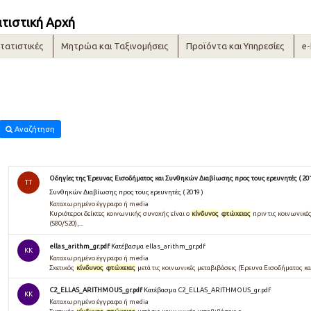
ατιστική Αρχή
τατιστικές
Μητρώα και Ταξινομήσεις
Προϊόντα και Υπηρεσίες
e
Αναζήτηση
Οδηγίες της Έρευνας Εισοδήματος και Συνθηκών Διαβίωσης προς τους ερευνητές ( 201
TT
Συνθηκών Διαβίωσης προς τους ερευνητές ( 2019 )
Καταχωρημένο έγγραφο ή media
Κυριότεροι δείκτες κοινωνικής συνοχής είναι ο
κίνδυνος
φτώχειας
πριν τις κοινωνικές
(S80/S20),...
ellas_arithm_gr.pdf
Κατέβασμα ellas_arithm_gr.pdf
KK
Καταχωρημένο έγγραφο ή media
Σχετικός
κίνδυνος
φτώχειας
μετά τις κοινωνικές μεταβιβάσεις (Έρευνα Eισοδήματος κα
C2_ELLAS_ARITHMOUS_gr.pdf
Κατέβασμα C2_ELLAS_ARITHMOUS_gr.pdf
KK
Καταχωρημένο έγγραφο ή media