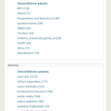
Οποιονδήποτε φάκελο
RFP
(110)
SFA10
(71)
Programmes and Reports_el
(49)
questionnaires
(26)
SFA05
(24)
Tenders
(23)
hellenic_statistical_system_el
(20)
SJO01
(20)
SDGs
(17)
Newsletters
(14)
Χρήστες
Οποιοσδήποτε χρήστης
test test
(1215)
σόλων μαρινάκης
(131)
solon marinakis
(123)
konstantinos koutros
(105)
stella trekla
(104)
μαρια γκιβαλου
(46)
stamatia fragkiadaki
(35)