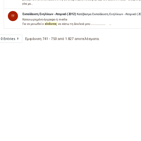
είτε με...
Εκπαίδευση Eνηλίκων - Ατομικό ( 2012 )
Κατέβασμα Εκπαίδευση Eνηλίκων - Ατομικό ( 20
TT
Καταχωρημένο έγγραφο ή media
Για να μειωθεί ο
κίνδυνος
να χάσω τη δουλειά μου........................ ...
10 Entries
Εμφάνιση 741 - 750 από 1.827 αποτελέσματα.