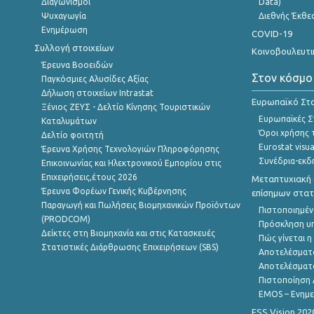
Διαγωνισμοί
Data)
Ψυχαγωγία
Διεθνής Έκθε
Ενημέρωση
COVID-19
Συλλογή στοιχείων
Κοινοβουλευτι
Έρευνα Βοοειδών
Στον κόσμο
Παγκόσμιες Αλυσίδες Αξίας
Δήλωση στοιχείων Intrastat
Ευρωπαϊκό Στα
Ξένιος ΖΕΥΣ - Δελτίο Κίνησης Τουριστικών
Ευρωπαϊκές Στ
Καταλυμάτων
Όροι χρήσης 
Δελτίο φοιτητή
Eurostat visua
Έρευνα Χρήσης Τεχνολογιών Πληροφόρησης
Συνέδρια-εκδ
Επικοινωνίας και Ηλεκτρονικού Εμπορίου στις
Επιχειρήσεις,έτους 2026
Μεταπτυχιακή 
Έρευνα Φορέων Γενικής Κυβέρνησης
επίσημων στατ
Παραγωγή και Πωλήσεις Βιομηχανικών Προϊόντων
Πιστοποιημέν
(PRODCOM)
Πρόσκληση υ
Δείκτες στη Βιομηχανία και στις Κατασκευές
Πώς γίνεται 
Στατιστικές Διάρθρωσης Επιχειρήσεων (SBS)
Αποτελέσματ
Αποτελέσματ
Πιστοποίηση 
EMOS – Ενημε
ESS Vision 202