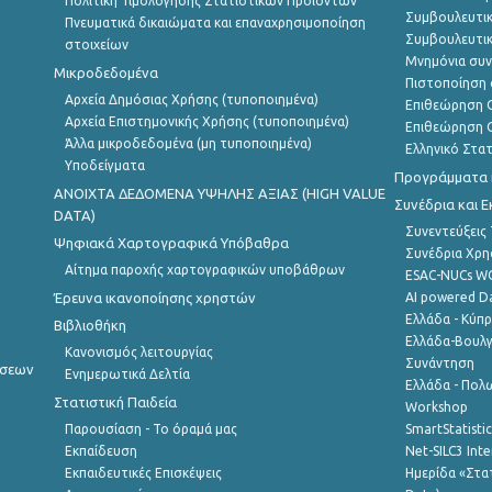
Πολιτική Τιμολόγησης Στατιστικών Προϊόντων
Συμβουλευτικ
Πνευματικά δικαιώματα και επαναχρησιμοποίηση
Συμβουλευτικ
στοιχείων
Μνημόνια συν
Μικροδεδομένα
Πιστοποίηση 
Αρχεία Δημόσιας Χρήσης (τυποποιημένα)
Επιθεώρηση Ο
Αρχεία Επιστημονικής Χρήσης (τυποποιημένα)
Επιθεώρηση Ο
Άλλα μικροδεδομένα (μη τυποποιημένα)
Ελληνικό Στα
Υποδείγματα
Προγράμματα κ
ANOIXTA ΔΕΔΟΜΕΝΑ ΥΨΗΛΗΣ ΑΞΙΑΣ (HIGH VALUE
Συνέδρια και 
DATA)
Συνεντεύξεις
Ψηφιακά Χαρτογραφικά Υπόβαθρα
Συνέδρια Χρ
Αίτημα παροχής χαρτογραφικών υποβάθρων
ESAC-NUCs 
Έρευνα ικανοποίησης χρηστών
AI powered Dat
Ελλάδα - Κύπ
Βιβλιοθήκη
Ελλάδα-Βουλγ
Κανονισμός λειτουργίας
Συνάντηση
ήσεων
Ενημερωτικά Δελτία
Ελλάδα - Πολω
Στατιστική Παιδεία
Workshop
Παρουσίαση - Το όραμά μας
SmartStatisti
Εκπαίδευση
Net-SILC3 Int
Εκπαιδευτικές Επισκέψεις
Ημερίδα «Στατ