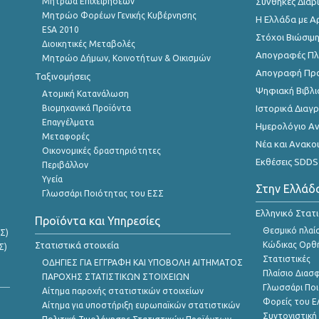
Μητρώα Επιχειρήσεων
Συνθήκες Διαβ
Μητρώο Φορέων Γενικής Κυβέρνησης
Η Ελλάδα με Α
ESA 2010
Στόχοι Βιώσιμ
Διοικητικές Μεταβολές
Απογραφές Πλη
Μητρώο Δήμων, Κοινοτήτων & Οικισμών
Απογραφή Πρ
Ταξινομήσεις
Ψηφιακή Βιβλι
Ατομική Κατανάλωση
Βιομηχανικά Προϊόντα
Ιστορικά Δια
Επαγγέλματα
Ημερολόγιο Α
Μεταφορές
Νέα και Ανακο
Οικονομικές δραστηριότητες
Εκθέσεις SDDS
Περιβάλλον
Υγεία
Στην Ελλάδ
Γλωσσάρι Ποιότητας του ΕΣΣ
Ελληνικό Στατ
Προϊόντα και Υπηρεσίες
Θεσμικό πλαί
Σ)
Στατιστικά στοιχεία
Κώδικας Ορθή
Σ)
Στατιστικές
ΟΔΗΓΙΕΣ ΓΙΑ ΕΓΓΡΑΦΗ ΚΑΙ ΥΠΟΒΟΛΗ ΑΙΤΗΜΑΤΟΣ
Πλαίσιο Διασ
ΠΑΡΟΧΗΣ ΣΤΑΤΙΣΤΙΚΩΝ ΣΤΟΙΧΕΙΩΝ
Γλωσσάρι Ποι
Αίτημα παροχής στατιστικών στοιχείων
Φορείς του 
Αίτημα για υποστήριξη ευρωπαϊκών στατιστικών
Συντονιστική