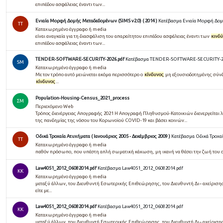
επιπέδου ασφάλειας έναντι των...
Ενιαία Μορφή Δομής Μεταδεδομένων (SIMS v2.0) ( 2014 )
Κατέβασμα Ενιαία Μορφή Δομή
TT
Καταχωρημένο έγγραφο ή media
είναι αναγκαία για τη διασφάλιση του απαραίτητου επιπέδου ασφάλειας έναντι των
κινδ
επιπέδου ασφάλειας έναντι των...
TENDER-SOFTWARE-SECURITY-2026.pdf
Κατέβασμα TENDER-SOFTWARE-SECURITY-2
SM
Καταχωρημένο έγγραφο ή media
Με τον τρόπο αυτό μειώνεται ακόμα περισσότερο ο
κίνδυνος
μη εξουσιοδοτημένης σύνδε
κίνδυνος
...
Population-Housing-Census_2021_process
ΣΜ
Περιεχόμενο Web
Τρόπος διενέργειας Απογραφής 2021 Η Απογραφή Πληθυσμού-Κατοικιών διενεργείται 
της πανδημίας της νόσου του Κορωνοϊού COVID-19 και βάσει κοινών...
Οδικά Τροχαία Ατυχήματα ( Ιανουάριος 2005 - Δεκέμβριος 2009 )
Κατέβασμα Οδικά Τροχαία
TT
Καταχωρημένο έγγραφο ή media
παθόν πρόσωπο, που υπέστη απλή σωματική κάκωση, μη ικανή να θέσει την ζωή του 
Law4051_2012_06082014.pdf
Κατέβασμα Law4051_2012_06082014.pdf
KK
Καταχωρημένο έγγραφο ή media
μεταξύ άλλων, του Διευθυντή Εσωτερικής Επιθεώρησης, του Διευθυντή Δι− αχείριση
είτε με...
Law4051_2012_06082014.pdf
Κατέβασμα Law4051_2012_06082014.pdf
KK
Καταχωρημένο έγγραφο ή media
μεταξύ άλλων, του Διευθυντή Εσωτερικής Επιθεώρησης, του Διευθυντή Δι− αχείριση