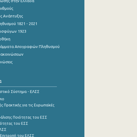
ίωσης στην Ελλάδα
ριθμούς
ης Ανάπτυξης
θυσμού 1821 - 2021
οσφύγων 1923
οθήκη
γράμματα Απογραφών Πληθυσμού
νακοινώσεων
ινώσεις
α
ιστικό Σύστημα - ΕΛΣΣ
σιο
ς Πρακτικής για τις Ευρωπαϊκές
φάλισης Ποιότητας του ΕΣΣ
ότητας του ΕΣΣ
ΕΛΣΣ
 Επιτροπή του ΕΛΣΣ