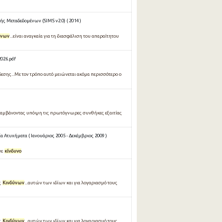
ς Μεταδεδομένων (SIMS v2.0) ( 2014 )
ύνων
...είναι αναγκαία για τη διασφάλιση του απαραίτητου
026.pdf
σης...Με τον τρόπο αυτό μειώνεται ακόμα περισσότερο ο
λαμβάνοντας υπόψη τις πρωτόγνωρες συνθήκες εξαιτίας
 Ατυχήματα ( Ιανουάριος 2005 - Δεκέμβριος 2009 )
σε
κίνδυνο
ς
Κινδύνων
...αυτών των ιδίων και για λογαριασμό τους
ς
Κινδύνων
...αυτών των ιδίων και για λογαριασμό τους