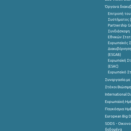
Όργανα διακυ
Επιτροπή του
Συστήματος (
Partnership G
Συνδιάσκεψη 
Εθνικών Στατ
Ευρωπαϊκός Σ
Διακυβέρνηση
(ESGAB)
Ευρωπαϊκή Στ
(ESAC)
Ευρωπαϊκό Στ
Συνεργασία με
Στόχοι Βιώσιμ
International D
Ευρωπαϊκή Ημέ
Παγκόσμια Ημέ
European Big 
SDDS - Οικονο
δεδομένα