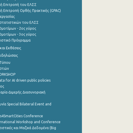
ή Επιτροπή του ΕΛΣΣ
ή Επιτροπή Ορθής Πρακτικής (GPAC)
εργασίας
στατιστικών του ΕΛΣΣ
μοτίμων - 2ος γύρος
μοτίμων - 3ος γύρος
τιστικό Πρόγραμμα
αι Εκθέσεις
Εκδηλώσεις
 Τύπου
ηστών
WORKSHOP
a for AI driven public policies
ρος
αρία-Διμερής Διασυνοριακή
νία Special Bilateral Event and
cs4SmartCities Conference
ernational Workshop and Conference
ιστικές και Μαζικά Δεδομένα (Big