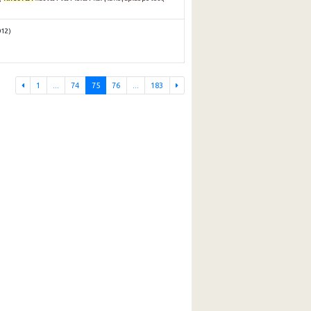
12 )
1
...
74
75
76
...
183