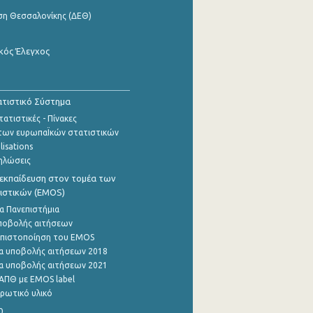
ση Θεσσαλονίκης (ΔΕΘ)
κός Έλεγχος
τιστικό Σύστημα
ατιστικές - Πίνακες
των ευρωπαΪκών στατιστικών
lisations
ηλώσεις
εκπαίδευση στον τομέα των
ιστικών (EMOS)
α Πανεπιστήμια
ποβολής αιτήσεων
η πιστοποίηση του EMOS
α υποβολής αιτήσεων 2018
α υποβολής αιτήσεων 2021
ΑΠΘ με EMOS label
ρωτικό υλικό
0