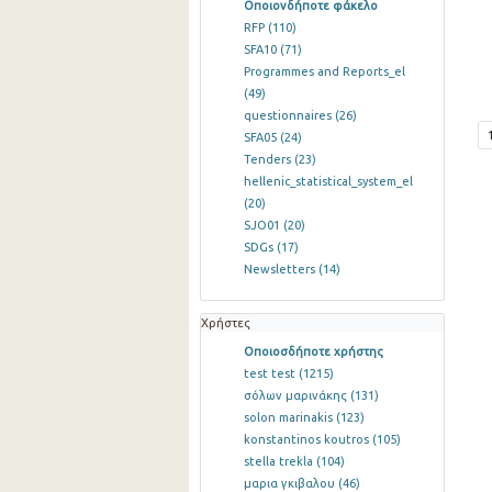
Οποιονδήποτε φάκελο
RFP
(110)
SFA10
(71)
Programmes and Reports_el
(49)
questionnaires
(26)
SFA05
(24)
Tenders
(23)
hellenic_statistical_system_el
(20)
SJO01
(20)
SDGs
(17)
Newsletters
(14)
Χρήστες
Οποιοσδήποτε χρήστης
test test
(1215)
σόλων μαρινάκης
(131)
solon marinakis
(123)
konstantinos koutros
(105)
stella trekla
(104)
μαρια γκιβαλου
(46)