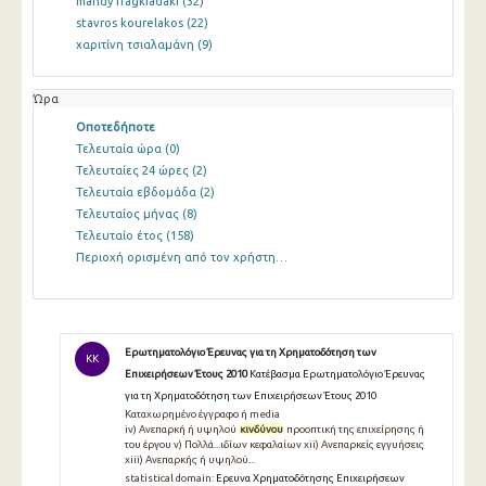
mandy fragkiadaki
(32)
stavros kourelakos
(22)
χαριτίνη τσιαλαμάνη
(9)
Ώρα
Οποτεδήποτε
Τελευταία ώρα
(0)
Τελευταίες 24 ώρες
(2)
Τελευταία εβδομάδα
(2)
Τελευταίος μήνας
(8)
Τελευταίο έτος
(158)
Περιοχή ορισμένη από τον χρήστη…
Ερωτηματολόγιο Έρευνας για τη Χρηματοδότηση των
KK
Επιχειρήσεων Έτους 2010
Κατέβασμα Ερωτηματολόγιο Έρευνας
για τη Χρηματοδότηση των Επιχειρήσεων Έτους 2010
Καταχωρημένο έγγραφο ή media
iv) Ανεπαρκή ή υψηλού
κινδύνου
προοπτική της επιχείρησης ή
του έργου v) Πολλά...ιδίων κεφαλαίων xii) Ανεπαρκείς εγγυήσεις
xiii) Ανεπαρκής ή υψηλού...
statistical domain:
Ερευνα Χρηματοδότησης Επιχειρήσεων