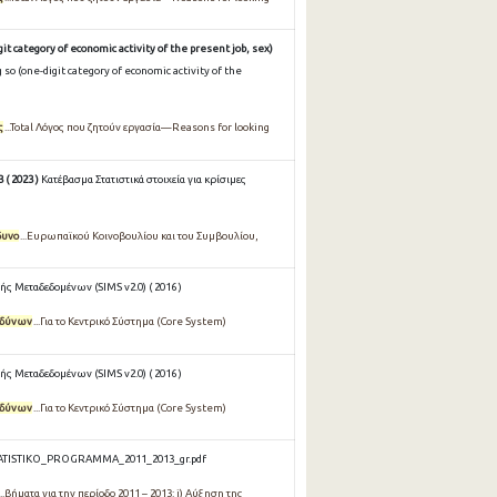
it category of economic activity of the present job, sex)
so (one-digit category of economic activity of the
ς
...Total Λόγος που ζητούν εργασία—Reasons for looking
( 2023 )
Κατέβασμα Στατιστικά στοιχεία για κρίσιμες
δυνο
...Ευρωπαϊκού Κοινοβουλίου και του Συμβουλίου,
ς Μεταδεδομένων (SIMS v2.0) ( 2016 )
νδύνων
...Για το Κεντρικό Σύστημα (Core System)
ς Μεταδεδομένων (SIMS v2.0) ( 2016 )
νδύνων
...Για το Κεντρικό Σύστημα (Core System)
TATISTIKO_PROGRAMMA_2011_2013_gr.pdf
βήματα για την περίοδο 2011 – 2013: i) Αύξηση της