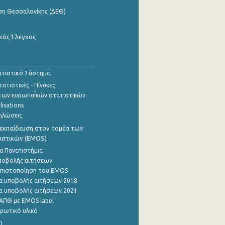
ση Θεσσαλονίκης (ΔΕΘ)
κός Έλεγχος
τιστικό Σύστημα
ατιστικές - Πίνακες
των ευρωπαΪκών στατιστικών
lisations
ηλώσεις
εκπαίδευση στον τομέα των
ιστικών (EMOS)
α Πανεπιστήμια
ποβολής αιτήσεων
η πιστοποίηση του EMOS
α υποβολής αιτήσεων 2018
α υποβολής αιτήσεων 2021
ΑΠΘ με EMOS label
ρωτικό υλικό
0