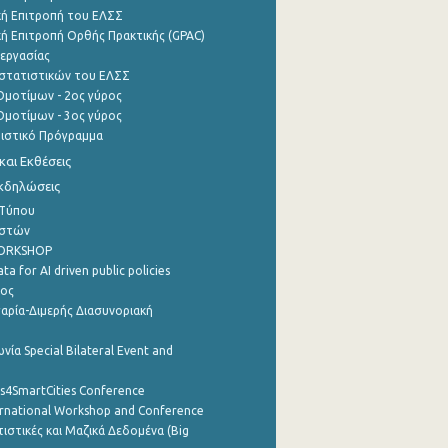
ή Επιτροπή του ΕΛΣΣ
ή Επιτροπή Ορθής Πρακτικής (GPAC)
εργασίας
στατιστικών του ΕΛΣΣ
μοτίμων - 2ος γύρος
μοτίμων - 3ος γύρος
τιστικό Πρόγραμμα
αι Εκθέσεις
Εκδηλώσεις
 Τύπου
ηστών
WORKSHOP
a for AI driven public policies
ρος
αρία-Διμερής Διασυνοριακή
νία Special Bilateral Event and
cs4SmartCities Conference
ernational Workshop and Conference
ιστικές και Μαζικά Δεδομένα (Big