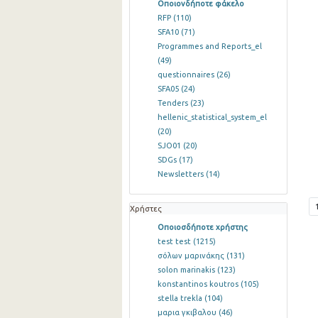
Οποιονδήποτε φάκελο
RFP
(110)
SFA10
(71)
Programmes and Reports_el
(49)
questionnaires
(26)
SFA05
(24)
Tenders
(23)
hellenic_statistical_system_el
(20)
SJO01
(20)
SDGs
(17)
Newsletters
(14)
Χρήστες
Οποιοσδήποτε χρήστης
test test
(1215)
σόλων μαρινάκης
(131)
solon marinakis
(123)
konstantinos koutros
(105)
stella trekla
(104)
μαρια γκιβαλου
(46)