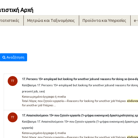
ατιστική Αρχή
τατιστικές
Μητρώα και Ταξινομήσεις
Προϊόντα και Υπηρεσίες
e
Αναζήτηση
17. Persons 15+ employed but looking for another job and reasons for doing so (one-dig
TT
Κατέβασμα 17. Persons 15+ employed but looking for another job and reasons for doing 
present job, sex)
Καταχωρημένο έγγραφο ή media
Total Λόγος που ζητούν εργασία—Reasons for looking for another job Υπάρχει
κίνδυνο
for another job Υπάρχει ...
17. Απασχολούμενοι 15+ που ζητούν εργασία (1-ψήφια οικονομική δραστηριότητατης ερ
TT
Κατέβασμα 17. Απασχολούμενοι 15+ που ζητούν εργασία (1-ψήφια οικονομική δραστηρι
εργασία)
Καταχωρημένο έγγραφο ή media
Total Λόγος που ζητούν εργασία—Reasons for looking for another job Υπάρχει
κίνδυνο