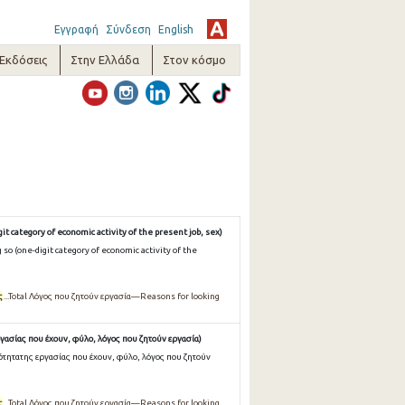
Εγγραφή
Σύνδεση
English
-Εκδόσεις
Στην Ελλάδα
Στον κόσμο
it category of economic activity of the present job, sex)
so (one-digit category of economic activity of the
ς
...Total Λόγος που ζητούν εργασία—Reasons for looking
γασίας που έχουν, φύλο, λόγος που ζητούν εργασία)
ότητατης εργασίας που έχουν, φύλο, λόγος που ζητούν
ς
...Total Λόγος που ζητούν εργασία—Reasons for looking