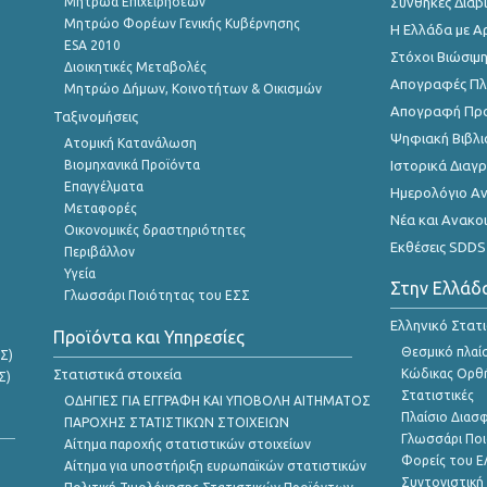
Μητρώα Επιχειρήσεων
Συνθήκες Διαβ
Μητρώο Φορέων Γενικής Κυβέρνησης
Η Ελλάδα με Α
ESA 2010
Στόχοι Βιώσιμ
Διοικητικές Μεταβολές
Απογραφές Πλη
Μητρώο Δήμων, Κοινοτήτων & Οικισμών
Απογραφή Πρ
Ταξινομήσεις
Ψηφιακή Βιβλι
Ατομική Κατανάλωση
Βιομηχανικά Προϊόντα
Ιστορικά Δια
Επαγγέλματα
Ημερολόγιο Α
Μεταφορές
Νέα και Ανακο
Οικονομικές δραστηριότητες
Εκθέσεις SDDS
Περιβάλλον
Υγεία
Στην Ελλάδ
Γλωσσάρι Ποιότητας του ΕΣΣ
Ελληνικό Στατ
Προϊόντα και Υπηρεσίες
Θεσμικό πλαί
Σ)
Στατιστικά στοιχεία
Κώδικας Ορθή
Σ)
Στατιστικές
ΟΔΗΓΙΕΣ ΓΙΑ ΕΓΓΡΑΦΗ ΚΑΙ ΥΠΟΒΟΛΗ ΑΙΤΗΜΑΤΟΣ
Πλαίσιο Διασ
ΠΑΡΟΧΗΣ ΣΤΑΤΙΣΤΙΚΩΝ ΣΤΟΙΧΕΙΩΝ
Γλωσσάρι Ποι
Αίτημα παροχής στατιστικών στοιχείων
Φορείς του 
Αίτημα για υποστήριξη ευρωπαϊκών στατιστικών
Συντονιστική