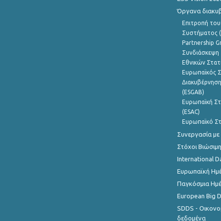
Όργανα διακυ
Επιτροπή του
Συστήματος (
Partnership G
Συνδιάσκεψη 
Εθνικών Στατ
Ευρωπαϊκός Σ
Διακυβέρνηση
(ESGAB)
Ευρωπαϊκή Στ
(ESAC)
Ευρωπαϊκό Στ
Συνεργασία με
Στόχοι Βιώσιμ
International D
Ευρωπαϊκή Ημέ
Παγκόσμια Ημέ
European Big 
SDDS - Οικονο
δεδομένα