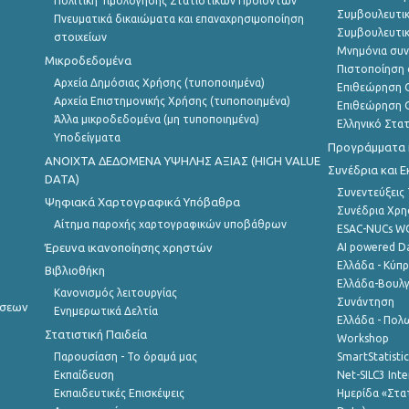
Πολιτική Τιμολόγησης Στατιστικών Προϊόντων
Συμβουλευτικ
Πνευματικά δικαιώματα και επαναχρησιμοποίηση
Συμβουλευτικ
στοιχείων
Μνημόνια συν
Μικροδεδομένα
Πιστοποίηση 
Αρχεία Δημόσιας Χρήσης (τυποποιημένα)
Επιθεώρηση Ο
Αρχεία Επιστημονικής Χρήσης (τυποποιημένα)
Επιθεώρηση Ο
Άλλα μικροδεδομένα (μη τυποποιημένα)
Ελληνικό Στα
Υποδείγματα
Προγράμματα κ
ANOIXTA ΔΕΔΟΜΕΝΑ ΥΨΗΛΗΣ ΑΞΙΑΣ (HIGH VALUE
Συνέδρια και 
DATA)
Συνεντεύξεις
Ψηφιακά Χαρτογραφικά Υπόβαθρα
Συνέδρια Χρ
Αίτημα παροχής χαρτογραφικών υποβάθρων
ESAC-NUCs 
Έρευνα ικανοποίησης χρηστών
AI powered Dat
Ελλάδα - Κύπ
Βιβλιοθήκη
Ελλάδα-Βουλγ
Κανονισμός λειτουργίας
Συνάντηση
ήσεων
Ενημερωτικά Δελτία
Ελλάδα - Πολω
Στατιστική Παιδεία
Workshop
Παρουσίαση - Το όραμά μας
SmartStatisti
Εκπαίδευση
Net-SILC3 Int
Εκπαιδευτικές Επισκέψεις
Ημερίδα «Στατ