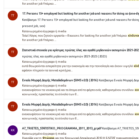
for another job Υπάρχει ...
17. Persons 15+ employed but looking for another job and reasons for doing so (one-dig
TT
Κατέβασμα 17. Persons 15+ employed but looking for another job and reasons for doing 
present job, sex)
Καταχωρημένο έγγραφο ή media
Total Λόγος που ζητούν εργασία—Reasons for looking for another job Υπάρχει
κίνδυνο
for another job Υπάρχει ...
Στατιστικά στοιχεία για κρίσιμες πρώτες ύλες και αγαθά μηδενικών εκπομπών 2021-2023 
TT
πρώτες ύλες και αγαθά μηδενικών εκπομπών 2021-2023 ( 2023 )
Καταχωρημένο έγγραφο ή media
αυτά θεωρούνται απαραίτητα για την οικονομία και την τεχνολογία και έχουν υψηλό
κίν
εφόσον πληρούν τα τεχνικά κριτήρια...
Ενιαία Μορφή Δομής Μεταδεδομένων (SIMS v2.0) ( 2016 )
Κατέβασμα Ενιαία Μορφή Δομή
TT
Καταχωρημένο έγγραφο ή media
ανακουφίσουν τα νοικοκυριά και τα άτομα από το φόρτο ενός καθορισμένου συνόλου
κι
κοινωνικής προστασίας το σύνολο των 8...
Ενιαία Μορφή Δομής Μεταδεδομένων (SIMS v2.0) ( 2016 )
Κατέβασμα Ενιαία Μορφή Δομή
TT
Καταχωρημένο έγγραφο ή media
ανακουφίσουν τα νοικοκυριά και τα άτομα από το φόρτο ενός καθορισμένου συνόλου
κι
κοινωνικής προστασίας το σύνολο των 8...
A7_TRIETES_STATISTIKO_PROGRAMMA_2011_2013_gr.pdf
Κατέβασμα A7_TRIETES_S
KK
Καταχωρημένο έγγραφο ή media
Ημερίδα για τη
Φτώχεια
και τον Κοινωνικό Αποκλεισμό 2010 Η ΕΛΣΤΑΤ πραγματοποίησε...