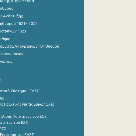
ίωσης στην Ελλάδα
ριθμούς
ης Ανάπτυξης
θυσμού 1821 - 2021
οσφύγων 1923
οθήκη
γράμματα Απογραφών Πληθυσμού
νακοινώσεων
ινώσεις
α
ιστικό Σύστημα - ΕΛΣΣ
σιο
ς Πρακτικής για τις Ευρωπαϊκές
φάλισης Ποιότητας του ΕΣΣ
ότητας του ΕΣΣ
ΕΛΣΣ
 Επιτροπή του ΕΛΣΣ