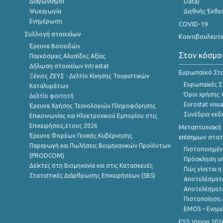
Διαγωνισμοί
Data)
Ψυχαγωγία
Διεθνής Έκθε
Ενημέρωση
COVID-19
Συλλογή στοιχείων
Κοινοβουλευτι
Έρευνα Βοοειδών
Στον κόσμο
Παγκόσμιες Αλυσίδες Αξίας
Δήλωση στοιχείων Intrastat
Ευρωπαϊκό Στα
Ξένιος ΖΕΥΣ - Δελτίο Κίνησης Τουριστικών
Ευρωπαϊκές Στ
Καταλυμάτων
Όροι χρήσης 
Δελτίο φοιτητή
Eurostat visua
Έρευνα Χρήσης Τεχνολογιών Πληροφόρησης
Συνέδρια-εκδ
Επικοινωνίας και Ηλεκτρονικού Εμπορίου στις
Επιχειρήσεις,έτους 2026
Μεταπτυχιακή 
Έρευνα Φορέων Γενικής Κυβέρνησης
επίσημων στατ
Παραγωγή και Πωλήσεις Βιομηχανικών Προϊόντων
Πιστοποιημέν
(PRODCOM)
Πρόσκληση υ
Δείκτες στη Βιομηχανία και στις Κατασκευές
Πώς γίνεται 
Στατιστικές Διάρθρωσης Επιχειρήσεων (SBS)
Αποτελέσματ
Αποτελέσματ
Πιστοποίηση 
EMOS – Ενημε
ESS Vision 202