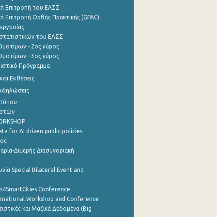
ή Επιτροπή του ΕΛΣΣ
ή Επιτροπή Ορθής Πρακτικής (GPAC)
εργασίας
στατιστικών του ΕΛΣΣ
μοτίμων - 2ος γύρος
μοτίμων - 3ος γύρος
τιστικό Πρόγραμμα
αι Εκθέσεις
Εκδηλώσεις
 Τύπου
ηστών
WORKSHOP
a for AI driven public policies
ρος
αρία-Διμερής Διασυνοριακή
νία Special Bilateral Event and
cs4SmartCities Conference
ernational Workshop and Conference
ιστικές και Μαζικά Δεδομένα (Big