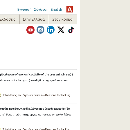
Εγγραφή
Σύνδεση
English
-Εκδόσεις
Στην Ελλάδα
Στον κόσμο
t category of economic activity of the present job, sex) (
d reasons for doing so (one-digit category of economic
ς
...Total Λόγος που ζητούν εργασία—Reasons for looking
ασίας που έχουν, φύλο, λόγος που ζητούν εργασία) ( 3ο
μική δραστηριότητατης εργασίας που έχουν, φύλο, λόγος
ς
...Total Λόγος που ζητούν εργασία—Reasons for looking