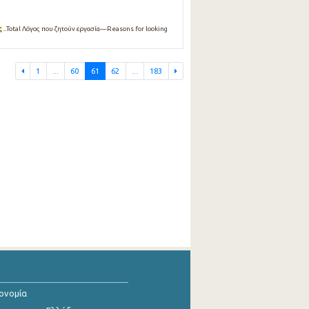
ς
...Total Λόγος που ζητούν εργασία—Reasons for looking
1
...
60
61
62
...
183
κονομία