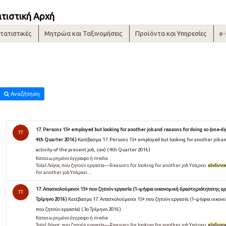
ατιστική Αρχή
τατιστικές
Μητρώα και Ταξινομήσεις
Προϊόντα και Υπηρεσίες
e
Αναζήτηση
17. Persons 15+ employed but looking for another job and reasons for doing so (one-digi
TT
4th Quarter 2016 )
Κατέβασμα 17. Persons 15+ employed but looking for another job an
activity of the present job, sex) ( 4th Quarter 2016 )
Καταχωρημένο έγγραφο ή media
Total Λόγος που ζητούν εργασία—Reasons for looking for another job Υπάρχει
κίνδυνο
for another job Υπάρχει ...
17. Απασχολούμενοι 15+ που ζητούν εργασία (1-ψήφια οικονομική δραστηριότητατης εργ
TT
Τρίμηνο 2016 )
Κατέβασμα 17. Απασχολούμενοι 15+ που ζητούν εργασία (1-ψήφια οικονο
που ζητούν εργασία) ( 3ο Τρίμηνο 2016 )
Καταχωρημένο έγγραφο ή media
Total Λόγος που ζητούν εργασία—Reasons for looking for another job Υπάρχει
κίνδυνο