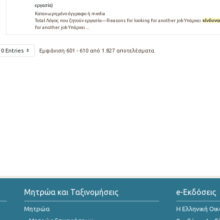
εργασία)
Καταχωρημένο έγγραφο ή media
Total Λόγος που ζητούν εργασία—Reasons for looking for another job Υπάρχει
κίνδυνο
for another job Υπάρχει ...
10 Entries
Εμφάνιση 601 - 610 από 1.827 αποτελέσματα.
Μητρώα και Ταξινομήσεις
e-Εκδόσεις
Μητρώα
Η Ελληνική Οι