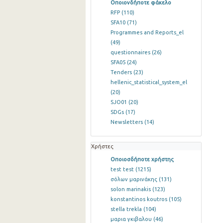
Οποιονδήποτε φάκελο
RFP
(110)
SFA10
(71)
Programmes and Reports_el
(49)
questionnaires
(26)
SFA05
(24)
Tenders
(23)
hellenic_statistical_system_el
(20)
SJO01
(20)
SDGs
(17)
Newsletters
(14)
Χρήστες
Οποιοσδήποτε χρήστης
test test
(1215)
σόλων μαρινάκης
(131)
solon marinakis
(123)
konstantinos koutros
(105)
stella trekla
(104)
μαρια γκιβαλου
(46)