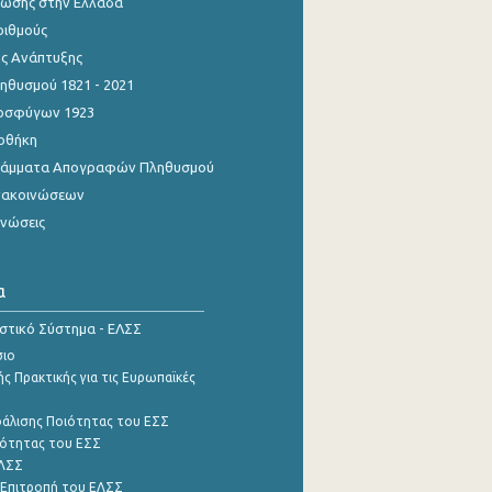
ίωσης στην Ελλάδα
ριθμούς
ης Ανάπτυξης
θυσμού 1821 - 2021
οσφύγων 1923
οθήκη
γράμματα Απογραφών Πληθυσμού
νακοινώσεων
ινώσεις
α
ιστικό Σύστημα - ΕΛΣΣ
σιο
ς Πρακτικής για τις Ευρωπαϊκές
φάλισης Ποιότητας του ΕΣΣ
ότητας του ΕΣΣ
ΕΛΣΣ
 Επιτροπή του ΕΛΣΣ