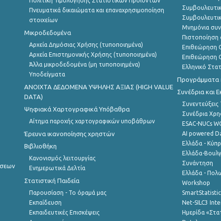
Πολιτική Τιμολόγησης Στατιστικών Προϊόντων
Συμβουλευτικ
Πνευματικά δικαιώματα και επαναχρησιμοποίηση
Συμβουλευτικ
στοιχείων
Μνημόνια συν
Μικροδεδομένα
Πιστοποίηση 
Αρχεία Δημόσιας Χρήσης (τυποποιημένα)
Επιθεώρηση Ο
Αρχεία Επιστημονικής Χρήσης (τυποποιημένα)
Επιθεώρηση Ο
Άλλα μικροδεδομένα (μη τυποποιημένα)
Ελληνικό Στα
Υποδείγματα
Προγράμματα κ
ANOIXTA ΔΕΔΟΜΕΝΑ ΥΨΗΛΗΣ ΑΞΙΑΣ (HIGH VALUE
Συνέδρια και 
DATA)
Συνεντεύξεις
Ψηφιακά Χαρτογραφικά Υπόβαθρα
Συνέδρια Χρ
Αίτημα παροχής χαρτογραφικών υποβάθρων
ESAC-NUCs 
Έρευνα ικανοποίησης χρηστών
AI powered Dat
Ελλάδα - Κύπ
Βιβλιοθήκη
Ελλάδα-Βουλγ
Κανονισμός λειτουργίας
Συνάντηση
ήσεων
Ενημερωτικά Δελτία
Ελλάδα - Πολω
Στατιστική Παιδεία
Workshop
Παρουσίαση - Το όραμά μας
SmartStatisti
Εκπαίδευση
Net-SILC3 Int
Εκπαιδευτικές Επισκέψεις
Ημερίδα «Στατ