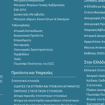
Μητρώα Επιχειρήσεων
Συνθήκες Διαβ
Μητρώο Φορέων Γενικής Κυβέρνησης
Η Ελλάδα με Α
ESA 2010
Στόχοι Βιώσιμ
Διοικητικές Μεταβολές
Απογραφές Πλη
Μητρώο Δήμων, Κοινοτήτων & Οικισμών
Απογραφή Πρ
Ταξινομήσεις
Ψηφιακή Βιβλι
Ατομική Κατανάλωση
Βιομηχανικά Προϊόντα
Ιστορικά Δια
Επαγγέλματα
Ημερολόγιο Α
Μεταφορές
Νέα και Ανακο
Οικονομικές δραστηριότητες
Εκθέσεις SDDS
Περιβάλλον
Υγεία
Στην Ελλάδ
Γλωσσάρι Ποιότητας του ΕΣΣ
Ελληνικό Στατ
Προϊόντα και Υπηρεσίες
Θεσμικό πλαί
Σ)
Στατιστικά στοιχεία
Κώδικας Ορθή
Σ)
Στατιστικές
ΟΔΗΓΙΕΣ ΓΙΑ ΕΓΓΡΑΦΗ ΚΑΙ ΥΠΟΒΟΛΗ ΑΙΤΗΜΑΤΟΣ
Πλαίσιο Διασ
ΠΑΡΟΧΗΣ ΣΤΑΤΙΣΤΙΚΩΝ ΣΤΟΙΧΕΙΩΝ
Γλωσσάρι Ποι
Αίτημα παροχής στατιστικών στοιχείων
Φορείς του 
Αίτημα για υποστήριξη ευρωπαϊκών στατιστικών
Συντονιστική