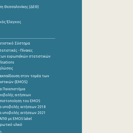
ση Θεσσαλονίκης (ΔΕΘ)
κός Έλεγχος
τιστικό Σύστημα
ατιστικές - Πίνακες
των ευρωπαΪκών στατιστικών
lisations
ηλώσεις
εκπαίδευση στον τομέα των
ιστικών (EMOS)
α Πανεπιστήμια
ποβολής αιτήσεων
η πιστοποίηση του EMOS
α υποβολής αιτήσεων 2018
α υποβολής αιτήσεων 2021
ΑΠΘ με EMOS label
ρωτικό υλικό
0