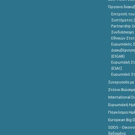
Όργανα διακυ
Επιτροπή του
Συστήματος (
Partnership G
Συνδιάσκεψη 
Εθνικών Στατ
Ευρωπαϊκός Σ
Διακυβέρνηση
(ESGAB)
Ευρωπαϊκή Στ
(ESAC)
Ευρωπαϊκό Στ
Συνεργασία με
Στόχοι Βιώσιμ
International D
Ευρωπαϊκή Ημέ
Παγκόσμια Ημέ
European Big 
SDDS - Οικονο
δεδομένα