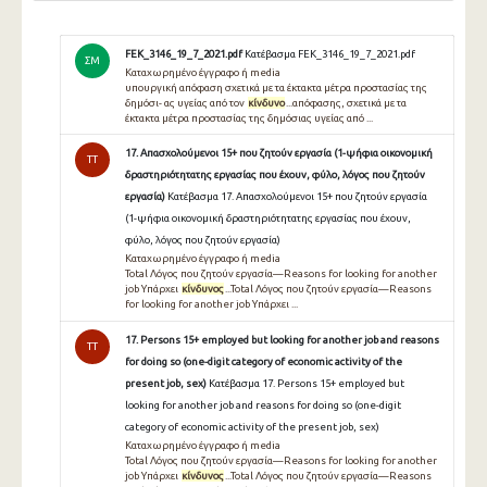
FEK_3146_19_7_2021.pdf
Κατέβασμα FEK_3146_19_7_2021.pdf
ΣΜ
Καταχωρημένο έγγραφο ή media
υπουργική απόφαση σχετικά με τα έκτακτα μέτρα προστασίας της
δημόσι- ας υγείας από τον
κίνδυνο
...απόφασης, σχετικά με τα
έκτακτα μέτρα προστασίας της δημόσιας υγείας από ...
17. Απασχολούμενοι 15+ που ζητούν εργασία (1-ψήφια οικονομική
TT
δραστηριότητατης εργασίας που έχουν, φύλο, λόγος που ζητούν
εργασία)
Κατέβασμα 17. Απασχολούμενοι 15+ που ζητούν εργασία
(1-ψήφια οικονομική δραστηριότητατης εργασίας που έχουν,
φύλο, λόγος που ζητούν εργασία)
Καταχωρημένο έγγραφο ή media
Total Λόγος που ζητούν εργασία—Reasons for looking for another
job Υπάρχει
κίνδυνος
...Total Λόγος που ζητούν εργασία—Reasons
for looking for another job Υπάρχει ...
17. Persons 15+ employed but looking for another job and reasons
TT
for doing so (one-digit category of economic activity of the
present job, sex)
Κατέβασμα 17. Persons 15+ employed but
looking for another job and reasons for doing so (one-digit
category of economic activity of the present job, sex)
Καταχωρημένο έγγραφο ή media
Total Λόγος που ζητούν εργασία—Reasons for looking for another
job Υπάρχει
κίνδυνος
...Total Λόγος που ζητούν εργασία—Reasons