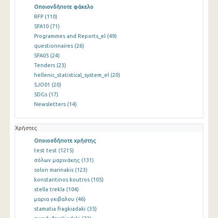
Οποιονδήποτε φάκελο
RFP
(110)
SFA10
(71)
Programmes and Reports_el
(49)
questionnaires
(26)
SFA05
(24)
Tenders
(23)
hellenic_statistical_system_el
(20)
SJO01
(20)
SDGs
(17)
Newsletters
(14)
Χρήστες
Οποιοσδήποτε χρήστης
test test
(1215)
σόλων μαρινάκης
(131)
solon marinakis
(123)
konstantinos koutros
(105)
stella trekla
(104)
μαρια γκιβαλου
(46)
stamatia fragkiadaki
(35)