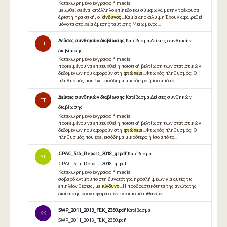
Καταχωρημένο έγγραφο ή media
μειωθεί σε ένα κατάλληλο επίπεδο και σύμφωνα με την τρέχουσα
άριστη πρακτική, ο
κίνδυνος
...Καμία αποκάλυψη Έχουν αφαιρεθεί
μόνο τα στοιχεία άμεσης ταύτισης Μειωμένος...
Δείκτες συνθηκών διαβίωσης
Κατέβασμα Δείκτες συνθηκών
TT
διαβίωσης
Καταχωρημένο έγγραφο ή media
προκειµένου να επιτευχθεί η ποιοτική βελτίωση των στατιστικών
δεδοµένων που αφορούν στη
φτώχεια
...Φτωχός πληθυσµός: Ο
πληθυσµός που έχει εισόδηµα µικρότερο ή ίσο από το...
Δείκτες συνθηκών διαβίωσης
Κατέβασμα Δείκτες συνθηκών
TT
διαβίωσης
Καταχωρημένο έγγραφο ή media
προκειμένου να επιτευχθεί η ποιοτική βελτίωση των στατιστικών
δεδομένων που αφορούν στη
φτώχεια
...Φτωχός πληθυσμός: Ο
πληθυσμός που έχει εισόδημα μικρότερο ή ίσο από το...
GPAC_5th_Report_2018_gr.pdf
Κατέβασμα
ST
GPAC_5th_Report_2018_gr.pdf
Καταχωρημένο έγγραφο ή media
σοβαρό αντίκτυπο στη δυνατότητα προσλήψεων για αυτές τις
επιπλέον θέσεις, με
κίνδυνο
...Η προδραστικότητα της ανώτατης
διοίκησης όσον αφορά στον εντοπισμό πιθανών...
SWP_2011_2013_FEK_2350.pdf
Κατέβασμα
KK
SWP_2011_2013_FEK_2350.pdf