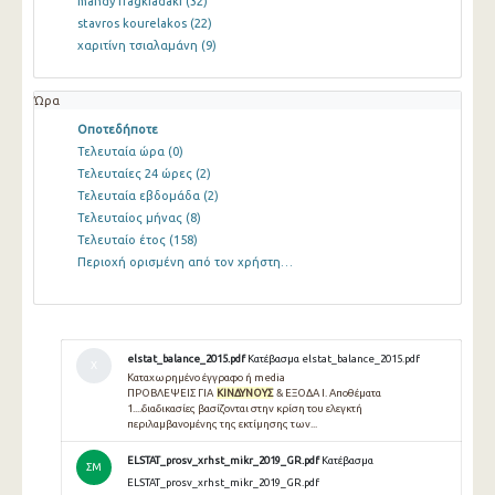
mandy fragkiadaki
(32)
stavros kourelakos
(22)
χαριτίνη τσιαλαμάνη
(9)
Ώρα
Οποτεδήποτε
Τελευταία ώρα
(0)
Τελευταίες 24 ώρες
(2)
Τελευταία εβδομάδα
(2)
Τελευταίος μήνας
(8)
Τελευταίο έτος
(158)
Περιοχή ορισμένη από τον χρήστη…
elstat_balance_2015.pdf
Κατέβασμα elstat_balance_2015.pdf
Χ
Καταχωρημένο έγγραφο ή media
ΠΡΟΒΛΕΨΕΙΣ ΓΙΑ
ΚΙΝΔΥΝΟΥΣ
& ΕΞΟΔΑ Ι. Αποθέματα
1....διαδικασίες βασίζονται στην κρίση του ελεγκτή
περιλαμβανομένης της εκτίμησης των...
ELSTAT_prosv_xrhst_mikr_2019_GR.pdf
Κατέβασμα
ΣΜ
ELSTAT_prosv_xrhst_mikr_2019_GR.pdf