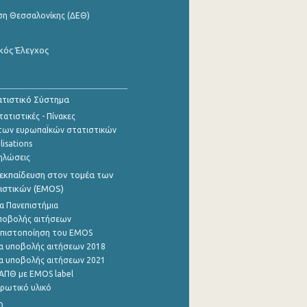
ση Θεσσαλονίκης (ΔΕΘ)
κός Έλεγχος
τιστικό Σύστημα
ατιστικές - Πίνακες
των ευρωπαΪκών στατιστικών
lisations
ηλώσεις
εκπαίδευση στον τομέα των
ιστικών (EMOS)
α Πανεπιστήμια
ποβολής αιτήσεων
η πιστοποίηση του EMOS
α υποβολής αιτήσεων 2018
α υποβολής αιτήσεων 2021
ΑΠΘ με EMOS label
ρωτικό υλικό
0