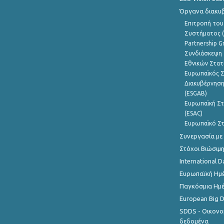
Όργανα διακυ
Επιτροπή του
Συστήματος (
Partnership G
Συνδιάσκεψη 
Εθνικών Στατ
Ευρωπαϊκός Σ
Διακυβέρνηση
(ESGAB)
Ευρωπαϊκή Στ
(ESAC)
Ευρωπαϊκό Στ
Συνεργασία με
Στόχοι Βιώσιμ
International D
Ευρωπαϊκή Ημέ
Παγκόσμια Ημέ
European Big 
SDDS - Οικονο
δεδομένα