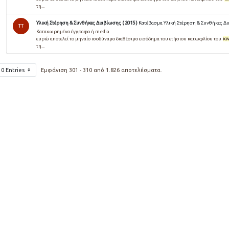
τη...
Υλική Στέρηση & Συνθήκες Διαβίωσης ( 2015 )
Κατέβασμα Υλική Στέρηση & Συνθήκες Δι
TT
Καταχωρημένο έγγραφο ή media
ευρώ αποτελεί το µηναίο ισοδύναµο διαθέσιµο εισόδηµα του ετήσιου κατωφλίου του
κι
τη...
10 Entries
Εμφάνιση 301 - 310 από 1.826 αποτελέσματα.