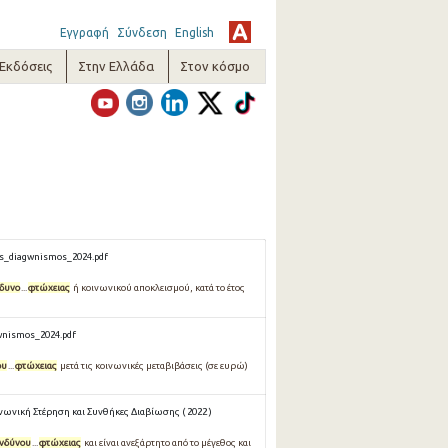
Εγγραφή
Σύνδεση
English
-Εκδόσεις
Στην Ελλάδα
Στον κόσμο
s_diagwnismos_2024.pdf
νδυνο
...
φτώχειας
ή κοινωνικού αποκλεισμού, κατά το έτος
wnismos_2024.pdf
ου
...
φτώχειας
μετά τις κοινωνικές μεταβιβάσεις (σε ευρώ)
νωνική Στέρηση και Συνθήκες Διαβίωσης ( 2022 )
ινδύνου
...
φτώχειας
και είναι ανεξάρτητο από το μέγεθος και