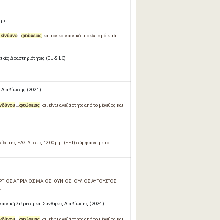
τητα
κίνδυνο
...
φτώχειας
και τον κοινωνικό αποκλεισμό κατά
ικές Δραστηριότητες (EU-SILC)
 Διαβίωσης ( 2021 )
ινδύνου
...
φτώχειας
και είναι ανεξάρτητο από το μέγεθος και
δα της ΕΛΣΤΑΤ στις 12:00 μ.μ. (EET) σύμφωνα με το
ΡΤΙΟΣ ΑΠΡΙΛΙΟΣ ΜΑΙΟΣ ΙΟΥΝΙΟΣ ΙΟΥΛΙΟΣ ΑΥΓΟΥΣΤΟΣ
.
νωνική Στέρηση και Συνθήκες Διαβίωσης ( 2024 )
ινδύνου
...
φτώχειας
και είναι ανεξάρτητο από το μέγεθος και