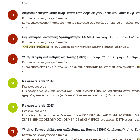
τη...
Διαγενεακή επαγγελματική κινητικότητα
Κατέβασμα Διαγενεακή επαγγελματική κινητικό
TT
Καταχωρημένο έγγραφο ή media
κοινωνικοοικονομική κατάσταση και το επάγγελμα των γονέων μπορεί να επηρεάσει τον
την...
Συμμετοχή σε Πολιτιστικές Δραστηριότητες (EU-SILC)
Κατέβασμα Συμμετοχή σε Πολιτιστ
TT
Καταχωρημένο έγγραφο ή media
Κίνδυνος
φτώχειας
και συμμετοχή σε πολιτιστικές δραστηριότητες Γράφημα 5.
Υλική Στέρηση και Συνθήκες Διαβίωσης ( 2021 )
Κατέβασμα Υλική Στέρηση και Συνθήκες
TT
Καταχωρημένο έγγραφο ή media
ευρώ αποτελεί το μηνιαίο ισοδύναμο διαθέσιμο εισόδημα του ετήσιου κατωφλίου του
κ
τη...
Release calendar 2017
ST
Περιεχόμενο Web
Ημερολόγιο Ανακοινώσεων Δελτίων Τύπου Τα δελτία τύπου δημοσιεύονται στην ιστοσελί
ημερολόγιο ανακοινώσεων (εκτός απρόβλεπτων περιστάσεων). Δεδομένου...
Release calendar 2017
ST
Περιεχόμενο Web
Ημερολόγιο Ανακοινώσεων Δελτίων Τύπου 2017 2017 ΙΑΝΟΥΑΡΙΟΣ ΦΕΒΡΟΥΑΡΙΟΣ ΜΑ
ΣΕΠΤΕΜΒΡΙΟΣ ΟΚΤΩΒΡΙΟΣ ΝΟΕΜΒΡΙΟΣ ΔΕΚΕΜΒΡΙΟΣ Ιανουάριος 2017 Ημερομηνία..
Υλική και Κοινωνική Στέρηση και Συνθήκες Διαβίωσης ( 2024 )
Κατέβασμα Υλική και Κοι
TT
Καταχωρημένο έγγραφο ή media
ευρώ αποτελεί το μηνιαίο ισοδύναμο διαθέσιμο εισόδημα του ετήσιου κατωφλίου του
κ