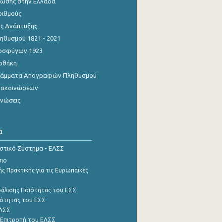
ίωσης στην Ελλάδα
ριθμούς
ης Ανάπτυξης
θυσμού 1821 - 2021
οσφύγων 1923
οθήκη
γράμματα Απογραφών Πληθυσμού
νακοινώσεων
ινώσεις
α
ιστικό Σύστημα - ΕΛΣΣ
σιο
ς Πρακτικής για τις Ευρωπαϊκές
φάλισης Ποιότητας του ΕΣΣ
ότητας του ΕΣΣ
ΕΛΣΣ
 Επιτροπή του ΕΛΣΣ