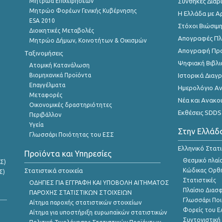
Μητρώα Επιχειρήσεων
Συνθήκες Διαβ
Μητρώο Φορέων Γενικής Κυβέρνησης
Η Ελλάδα με Α
ESA 2010
Στόχοι Βιώσιμ
Διοικητικές Μεταβολές
Απογραφές Πλη
Μητρώο Δήμων, Κοινοτήτων & Οικισμών
Απογραφή Πρ
Ταξινομήσεις
Ψηφιακή Βιβλι
Ατομική Κατανάλωση
Βιομηχανικά Προϊόντα
Ιστορικά Δια
Επαγγέλματα
Ημερολόγιο Α
Μεταφορές
Νέα και Ανακο
Οικονομικές δραστηριότητες
Εκθέσεις SDDS
Περιβάλλον
Υγεία
Στην Ελλάδ
Γλωσσάρι Ποιότητας του ΕΣΣ
Ελληνικό Στατ
Προϊόντα και Υπηρεσίες
Θεσμικό πλαί
Σ)
Στατιστικά στοιχεία
Κώδικας Ορθή
Σ)
Στατιστικές
ΟΔΗΓΙΕΣ ΓΙΑ ΕΓΓΡΑΦΗ ΚΑΙ ΥΠΟΒΟΛΗ ΑΙΤΗΜΑΤΟΣ
Πλαίσιο Διασ
ΠΑΡΟΧΗΣ ΣΤΑΤΙΣΤΙΚΩΝ ΣΤΟΙΧΕΙΩΝ
Γλωσσάρι Ποι
Αίτημα παροχής στατιστικών στοιχείων
Φορείς του 
Αίτημα για υποστήριξη ευρωπαϊκών στατιστικών
Συντονιστική