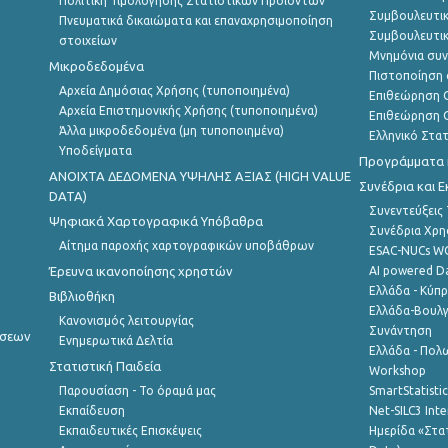
Πολιτική Τιμολόγησης Στατιστικών Προϊόντων
Συμβουλευτικ
Πνευματικά δικαιώματα και επαναχρησιμοποίηση
Συμβουλευτικ
στοιχείων
Μνημόνια συν
Μικροδεδομένα
Πιστοποίηση 
Αρχεία Δημόσιας Χρήσης (τυποποιημένα)
Επιθεώρηση Ο
Αρχεία Επιστημονικής Χρήσης (τυποποιημένα)
Επιθεώρηση Ο
Άλλα μικροδεδομένα (μη τυποποιημένα)
Ελληνικό Στα
Υποδείγματα
Προγράμματα κ
ANOIXTA ΔΕΔΟΜΕΝΑ ΥΨΗΛΗΣ ΑΞΙΑΣ (HIGH VALUE
Συνέδρια και 
DATA)
Συνεντεύξεις
Ψηφιακά Χαρτογραφικά Υπόβαθρα
Συνέδρια Χρ
Αίτημα παροχής χαρτογραφικών υποβάθρων
ESAC-NUCs 
Έρευνα ικανοποίησης χρηστών
AI powered Dat
Ελλάδα - Κύπ
Βιβλιοθήκη
Ελλάδα-Βουλγ
Κανονισμός λειτουργίας
Συνάντηση
ήσεων
Ενημερωτικά Δελτία
Ελλάδα - Πολω
Στατιστική Παιδεία
Workshop
Παρουσίαση - Το όραμά μας
SmartStatisti
Εκπαίδευση
Net-SILC3 Int
Εκπαιδευτικές Επισκέψεις
Ημερίδα «Στατ