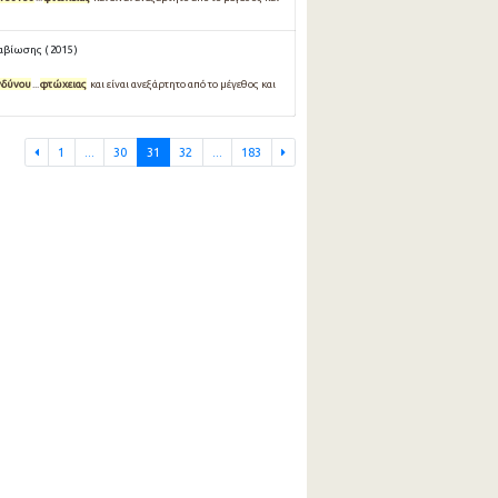
αβίωσης ( 2015 )
νδύνου
...
φτώχειας
και είναι ανεξάρτητο από το µέγεθος και
1
...
30
31
32
...
183