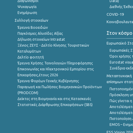
Διαγωνισμοί
Data)
Ψυχαγωγία
Διεθνής Έκθε
Ενημέρωση
COVID-19
Συλλογή στοιχείων
Κοινοβουλευτι
Έρευνα Βοοειδών
Στον κόσμο
Παγκόσμιες Αλυσίδες Αξίας
Δήλωση στοιχείων Intrastat
Ευρωπαϊκό Στα
Ξένιος ΖΕΥΣ - Δελτίο Κίνησης Τουριστικών
Ευρωπαϊκές Στ
Καταλυμάτων
Όροι χρήσης 
Δελτίο φοιτητή
Eurostat visua
Έρευνα Χρήσης Τεχνολογιών Πληροφόρησης
Συνέδρια-εκδ
Επικοινωνίας και Ηλεκτρονικού Εμπορίου στις
Επιχειρήσεις,έτους 2026
Μεταπτυχιακή 
Έρευνα Φορέων Γενικής Κυβέρνησης
επίσημων στατ
Παραγωγή και Πωλήσεις Βιομηχανικών Προϊόντων
Πιστοποιημέν
(PRODCOM)
Πρόσκληση υ
Δείκτες στη Βιομηχανία και στις Κατασκευές
Πώς γίνεται 
Στατιστικές Διάρθρωσης Επιχειρήσεων (SBS)
Αποτελέσματ
Αποτελέσματ
Πιστοποίηση 
EMOS – Ενημε
ESS Vision 202