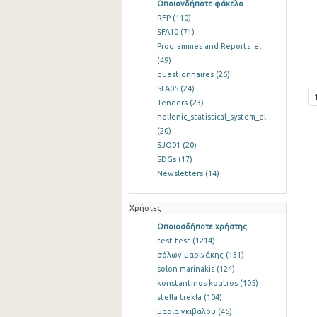
Οποιονδήποτε φάκελο
RFP
(110)
SFA10
(71)
Programmes and Reports_el
(49)
questionnaires
(26)
SFA05
(24)
Tenders
(23)
hellenic_statistical_system_el
(20)
SJO01
(20)
SDGs
(17)
Newsletters
(14)
Χρήστες
Οποιοσδήποτε χρήστης
test test
(1214)
σόλων μαρινάκης
(131)
solon marinakis
(124)
konstantinos koutros
(105)
stella trekla
(104)
μαρια γκιβαλου
(45)