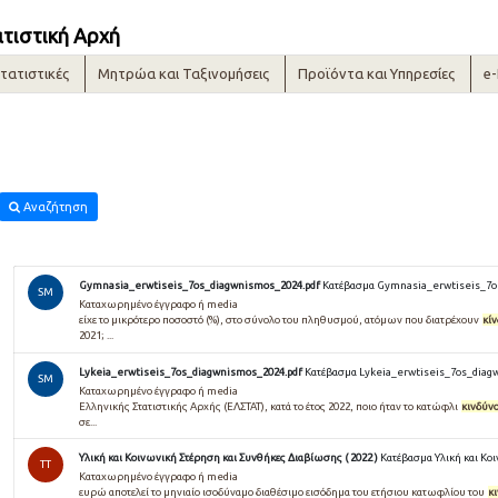
ατιστική Αρχή
τατιστικές
Μητρώα και Ταξινομήσεις
Προϊόντα και Υπηρεσίες
e
Αναζήτηση
Gymnasia_erwtiseis_7os_diagwnismos_2024.pdf
Κατέβασμα Gymnasia_erwtiseis_7o
SM
Καταχωρημένο έγγραφο ή media
είχε το μικρότερο ποσοστό (%), στο σύνολο του πληθυσμού, ατόμων που διατρέχουν
κί
2021; ...
Lykeia_erwtiseis_7os_diagwnismos_2024.pdf
Κατέβασμα Lykeia_erwtiseis_7os_diag
SM
Καταχωρημένο έγγραφο ή media
Ελληνικής Στατιστικής Αρχής (ΕΛΣΤΑΤ), κατά το έτος 2022, ποιο ήταν το κατώφλι
κινδύν
σε...
Υλική και Κοινωνική Στέρηση και Συνθήκες Διαβίωσης ( 2022 )
Κατέβασμα Υλική και Κοι
TT
Καταχωρημένο έγγραφο ή media
ευρώ αποτελεί το μηνιαίο ισοδύναμο διαθέσιμο εισόδημα του ετήσιου κατωφλίου του
κ