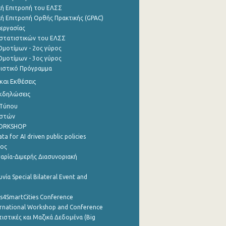
ή Επιτροπή του ΕΛΣΣ
ή Επιτροπή Ορθής Πρακτικής (GPAC)
εργασίας
στατιστικών του ΕΛΣΣ
μοτίμων - 2ος γύρος
μοτίμων - 3ος γύρος
τιστικό Πρόγραμμα
αι Εκθέσεις
Εκδηλώσεις
 Τύπου
ηστών
WORKSHOP
a for AI driven public policies
ρος
αρία-Διμερής Διασυνοριακή
νία Special Bilateral Event and
cs4SmartCities Conference
ernational Workshop and Conference
ιστικές και Μαζικά Δεδομένα (Big