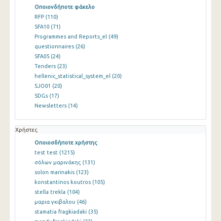
Οποιονδήποτε φάκελο
RFP
(110)
SFA10
(71)
Programmes and Reports_el
(49)
questionnaires
(26)
SFA05
(24)
Tenders
(23)
hellenic_statistical_system_el
(20)
SJO01
(20)
SDGs
(17)
Newsletters
(14)
Χρήστες
Οποιοσδήποτε χρήστης
test test
(1215)
σόλων μαρινάκης
(131)
solon marinakis
(123)
konstantinos koutros
(105)
stella trekla
(104)
μαρια γκιβαλου
(46)
stamatia fragkiadaki
(35)