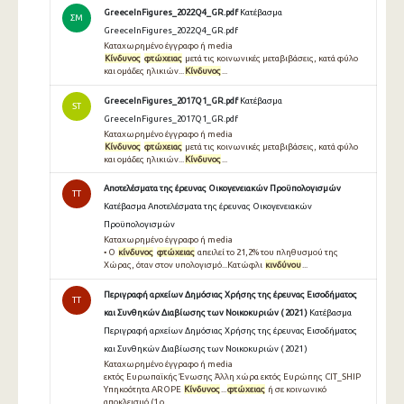
GreeceInFigures_2022Q4_GR.pdf
Κατέβασμα
ΣΜ
GreeceInFigures_2022Q4_GR.pdf
Καταχωρημένο έγγραφο ή media
Κίνδυνος
φτώχειας
μετά τις κοινωνικές μεταβιβάσεις, κατά φύλο
και ομάδες ηλικιών...
Κίνδυνος
...
GreeceInFigures_2017Q1_GR.pdf
Κατέβασμα
ST
GreeceInFigures_2017Q1_GR.pdf
Καταχωρημένο έγγραφο ή media
Κίνδυνος
φτώχειας
μετά τις κοινωνικές μεταβιβάσεις, κατά φύλο
και ομάδες ηλικιών...
Κίνδυνος
...
Αποτελέσματα της έρευνας Οικογενειακών Προϋπολογισμών
TT
Κατέβασμα Αποτελέσματα της έρευνας Οικογενειακών
Προϋπολογισμών
Καταχωρημένο έγγραφο ή media
• O
κίνδυνος
φτώχειας
απειλεί το 21,2% του πληθυσµού της
Χώρας, όταν στον υπολογισµό...Κατώφλι
κινδύνου
...
Περιγραφή αρχείων Δημόσιας Χρήσης της έρευνας Εισοδήματος
TT
και Συνθηκών Διαβίωσης των Νοικοκυριών ( 2021 )
Κατέβασμα
Περιγραφή αρχείων Δημόσιας Χρήσης της έρευνας Εισοδήματος
και Συνθηκών Διαβίωσης των Νοικοκυριών ( 2021 )
Καταχωρημένο έγγραφο ή media
εκτός Ευρωπαϊκής Ένωσης Άλλη χώρα εκτός Ευρώπης CIT_SHIP
Υπηκοότητα AROPE
Κίνδυνος
...
φτώχειας
ή σε κοινωνικό
αποκλεισμό (1 ο ...