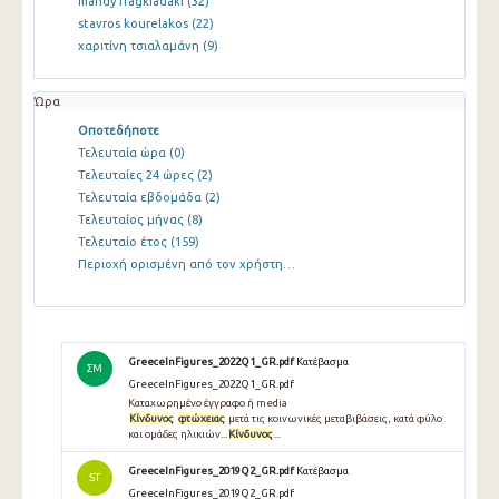
mandy fragkiadaki
(32)
stavros kourelakos
(22)
χαριτίνη τσιαλαμάνη
(9)
Ώρα
Οποτεδήποτε
Τελευταία ώρα
(0)
Τελευταίες 24 ώρες
(2)
Τελευταία εβδομάδα
(2)
Τελευταίος μήνας
(8)
Τελευταίο έτος
(159)
Περιοχή ορισμένη από τον χρήστη…
GreeceInFigures_2022Q1_GR.pdf
Κατέβασμα
ΣΜ
GreeceInFigures_2022Q1_GR.pdf
Καταχωρημένο έγγραφο ή media
Κίνδυνος
φτώχειας
μετά τις κοινωνικές μεταβιβάσεις, κατά φύλο
και ομάδες ηλικιών...
Κίνδυνος
...
GreeceInFigures_2019Q2_GR.pdf
Κατέβασμα
ST
GreeceInFigures_2019Q2_GR.pdf