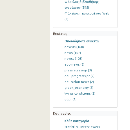
Φάκελος βιβλιοθήκης
εγγράφων
(545)
Φάκελος περιεχομένων Web
(3)
Ετικέττες
Οποιαδήποτε ετικέττα
newsss
(160)
news
(107)
newss
(103)
edu-news
(5)
pressreleasegr
(3)
edu-programs-pr
(2)
education-news
(2)
greek_economy
(2)
living_conditions
(2)
gdpr
(1)
Κατηγορίες
Κάθε κατηγορία
Statistical Interviewers