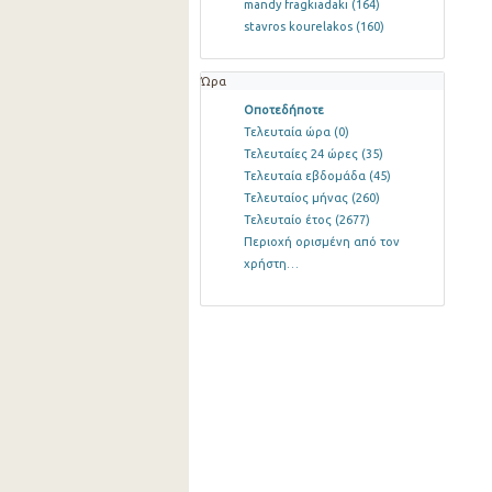
mandy fragkiadaki
(164)
stavros kourelakos
(160)
Ώρα
Οποτεδήποτε
Τελευταία ώρα
(0)
Τελευταίες 24 ώρες
(35)
Τελευταία εβδομάδα
(45)
Τελευταίος μήνας
(260)
Τελευταίο έτος
(2677)
Περιοχή ορισμένη από τον
χρήστη…