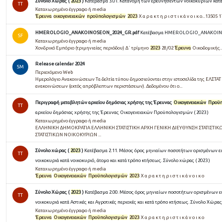
Σύνολο Χώρας (
2023
)
Κατέβασμα 3.01. Κατανομή των ερευνηθέντων νοικοκυριών κατά 
TT
Καταχωρημένο έγγραφο ή media
Έρευνα
οικογενειακών
προϋπολογισμών
2023
Χ α ρ α κ τ η ρ ι σ τ ι κ ά ν ο ι κ ο...13505 1
HMEROLOGIO_ANAKOINOSEON_2024_GR.pdf
Κατέβασμα HMEROLOGIO_ANAKOIN
SF
Καταχωρημένο έγγραφο ή media
Χονδρικό Εμπόριο (τριμηνιαίας περιόδου) Δ΄ τρίμηνο
2023
28/02
Έρευνα
Οικοδομικής..
Release calendar 2024
SM
Περιεχόμενο Web
Ημερολόγιο Ανακοινώσεων Τα δελτία τύπου δημοσιεύονται στην ιστοσελίδα της ΕΛΣΤΑΤ σ
ανακοινώσεων (εκτός απρόβλεπτων περιστάσεων). Δεδομένου ότι ο...
Περιγραφή μεταβλητών αρχείου δημόσιας χρήσης της Έρευνας
Οικογενειακών
Προϋ
TT
αρχείου δημόσιας χρήσης της Έρευνας Οικογενειακών Προϋπολογισμών ( 2023 )
Καταχωρημένο έγγραφο ή media
ΕΛΛΗΝΙΚΗ ΔΗΜΟΚΡΑΤΙΑ ΕΛΛΗΝΙΚΗ ΣΤΑΤΙΣΤΙΚΗ ΑΡΧΗ ΓΕΝΙΚΗ ΔΙΕΥΘΥΝΣΗ ΣΤΑΤΙΣΤΙ
ΣΤΑΤΙΣΤΙΚΩΝ ΝΟΙΚΟΚΥΡΙΩΝ ...
Σύνολο χώρας (
2023
)
Κατέβασμα 2.11. Μέσος όρος μηνιαίων ποσοτήτων ορισμένων ε
TT
νοικοκυριά κατά νοικοκυριό, άτομο και κατά τρόπο κτήσεως. Σύνολο χώρας ( 2023 )
Καταχωρημένο έγγραφο ή media
Έρευνα
Οικογενειακών
Προϋπολογισμών
2023
Χ α ρ α κ τ η ρ ι σ τ ι κ ά ν ο ι κ ο
Σύνολο Χώρας (
2023
)
Κατέβασμα 2.00. Μέσος όρος μηνιαίων ποσοτήτων ορισμένων ε
TT
νοικοκυριά κατά Αστικές και Αγροτικές περιοχές και κατά τρόπο κτήσεως. Σύνολο Χώρας 
Καταχωρημένο έγγραφο ή media
Έρευνα
Οικογενειακών
Προϋπολογισμών
2023
Χ α ρ α κ τ η ρ ι σ τ ι κ ά ν ο ι κ ο