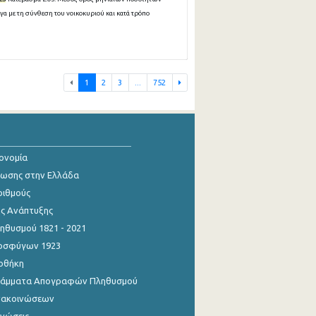
α με τη σύνθεση του νοικοκυριού και κατά τρόπο
1
2
3
...
752
κονομία
ίωσης στην Ελλάδα
ριθμούς
ης Ανάπτυξης
θυσμού 1821 - 2021
οσφύγων 1923
οθήκη
γράμματα Απογραφών Πληθυσμού
νακοινώσεων
ινώσεις