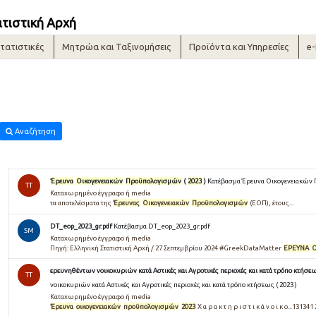
ατιστική Αρχή
τατιστικές
Μητρώα και Ταξινομήσεις
Προϊόντα και Υπηρεσίες
e
Αναζήτηση
Έρευνα
Οικογενειακών
Προϋπολογισμών
(
2023
)
Κατέβασμα Έρευνα Οικογενειακών 
TT
Καταχωρημένο έγγραφο ή media
τα αποτελέσματα της
Έρευνας
Οικογενειακών
Προϋπολογισμών
(ΕΟΠ), έτους...
DT_eop_2023_gr.pdf
Κατέβασμα DT_eop_2023_gr.pdf
SM
Καταχωρημένο έγγραφο ή media
Πηγή: Ελληνική Στατιστική Αρχή / 27 Σεπτεμβρίου 2024 #GreekDataMatter
ΕΡΕΥΝΑ
ερευνηθέντων νοικοκυριών κατά Αστικές και Αγροτικές περιοχές και κατά τρόπο κτήσε
TT
νοικοκυριών κατά Αστικές και Αγροτικές περιοχές και κατά τρόπο κτήσεως ( 2023 )
Καταχωρημένο έγγραφο ή media
Έρευνα
οικογενειακών
προϋπολογισμών
2023
Χ α ρ α κ τ η ρ ι σ τ ι κ ά ν ο ι κ ο...131341 