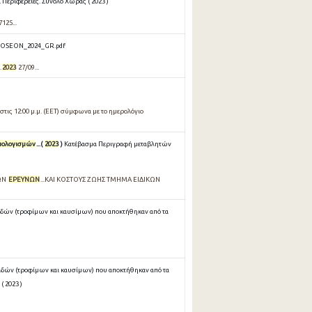
Περιφέρειες. Σύνολο Χώρας ( 2023 )
7125...
OSEON_2024_GR.pdf
.
2023
27/09...
τις 12:00 μ.μ. (EET) σύμφωνα με το ημερολόγιο
πολογισμών
...(
2023
)
Κατέβασμα Περιγραφή μεταβλητών
ΚΩΝ
ΕΡΕΥΝΩΝ
...ΚΑΙ ΚΟΣΤΟΥΣ ΖΩΗΣ ΤΜΗΜΑ ΕΙΔΙΚΩΝ
ιδών (τροφίμων και καυσίμων) που αποκτήθηκαν από τα
ιδών (τροφίμων και καυσίμων) που αποκτήθηκαν από τα
( 2023 )