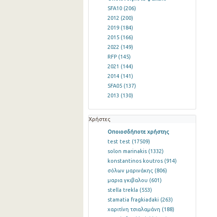
SFA10
(206)
2012
(200)
2019
(184)
2015
(166)
2022
(149)
RFP
(145)
2021
(144)
2014
(141)
SFA05
(137)
2013
(130)
Χρήστες
Οποιοσδήποτε χρήστης
test test
(17509)
solon marinakis
(1332)
konstantinos koutros
(914)
σόλων μαρινάκης
(806)
μαρια γκιβαλου
(601)
stella trekla
(553)
stamatia fragkiadaki
(263)
χαριτίνη τσιαλαμάνη
(188)