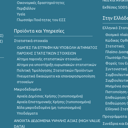
Οικονομικές δραστηριότητες
Εκθέσεις SDDS
Περιβάλλον
Υγεία
Στην Ελλάδ
Γλωσσάρι Ποιότητας του ΕΣΣ
Ελληνικό Στατ
Προϊόντα και Υπηρεσίες
Θεσμικό πλαί
Σ)
Στατιστικά στοιχεία
Κώδικας Ορθή
Σ)
Στατιστικές
ΟΔΗΓΙΕΣ ΓΙΑ ΕΓΓΡΑΦΗ ΚΑΙ ΥΠΟΒΟΛΗ ΑΙΤΗΜΑΤΟΣ
Πλαίσιο Διασ
ΠΑΡΟΧΗΣ ΣΤΑΤΙΣΤΙΚΩΝ ΣΤΟΙΧΕΙΩΝ
Γλωσσάρι Ποι
Αίτημα παροχής στατιστικών στοιχείων
Φορείς του 
Αίτημα για υποστήριξη ευρωπαϊκών στατιστικών
Συντονιστική
Πολιτική Τιμολόγησης Στατιστικών Προϊόντων
Συμβουλευτικ
Πνευματικά δικαιώματα και επαναχρησιμοποίηση
Συμβουλευτικ
στοιχείων
Μνημόνια συν
Μικροδεδομένα
Πιστοποίηση 
Αρχεία Δημόσιας Χρήσης (τυποποιημένα)
Επιθεώρηση Ο
Αρχεία Επιστημονικής Χρήσης (τυποποιημένα)
Επιθεώρηση Ο
Άλλα μικροδεδομένα (μη τυποποιημένα)
Ελληνικό Στα
Υποδείγματα
Προγράμματα κ
ANOIXTA ΔΕΔΟΜΕΝΑ ΥΨΗΛΗΣ ΑΞΙΑΣ (HIGH VALUE
Συνέδρια και 
DATA)