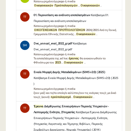
Καταχωρημένο έγγραφο ή media
Οικογενειακών
Προϋπολογισμών
....
Οικογενειακών
...
01. Παρουσίαση και ανάλυση αποτελεσμάτων
Κατέβασμα 01.
TT
Παρουσίαση και ανάλυση αποτελεσμάτων
Καταχωρημένο έγγραφο ή media
ΟΙΚΟΓΕΝΕΙΑΚΩΝ
ΠΡΟΫΠΟΛΟΓΙΣΜΩΝ
2004/2005 Από τη Γενική
Γραμματεία Εθνικής Στατιστικής...
Οικογενειακών
...
Dec_annual_eval_2022_gr.pdf
Κατέβασμα
SM
Dec_annual_eval_2022_gr.pdf
Καταχωρημένο έγγραφο ή media
Τα αποτελέσματα της ad hoc
έρευνας
θα ανακοινωθούν το
Φθινόπωρο του
2023
....
Οικογενειακών
...
Ενιαία Μορφή Δομής Μεταδεδομένων (SIMS v2.0) ( 2025 )
TT
Κατέβασμα Ενιαία Μορφή Δομής Μεταδεδομένων (SIMS v2.0) ( 2025
)
Καταχωρημένο έγγραφο ή media
ζουν μαζί και το/τα οποίο/α καλύπτει/ουν τις ανάγκες του/ς με δικό
του/ς (κοινό)
προϋπολογισμό
...
Οικογενειακών
...
Έρευνα
Διάρθρωσης Επιχειρήσεων Παροχής Υπηρεσιών -
TT
Λεπτομερής Ενότητα, (Υπηρεσίες
Κατέβασμα Έρευνα Διάρθρωσης
Επιχειρήσεων Παροχής Υπηρεσιών - Λεπτομερής Ενότητα,
(Υπηρεσίες Λογιστικής και Τήρησης Βιβλίων, Παροχής
Συμβούλων Διαχείρισης, Νομικές Υπηρεσίες) ( 2014 )