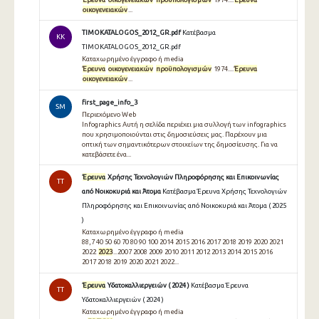
οικογενειακών
...
TIMOKATALOGOS_2012_GR.pdf
Κατέβασμα
KK
TIMOKATALOGOS_2012_GR.pdf
Καταχωρημένο έγγραφο ή media
Έρευνα
οικογενειακών
προϋπολογισμών
1974....
Έρευνα
οικογενειακών
...
first_page_info_3
SM
Περιεχόμενο Web
Infographics Αυτή η σελίδα περιέχει μια συλλογή των infographics
που χρησιμοποιούνται στις δημοσιεύσεις μας. Παρέχουν μια
οπτική των σημαντικότερων στοιχείων της δημοσίευσης. Για να
κατεβάσετε ένα...
Έρευνα
Χρήσης Τεχνολογιών Πληροφόρησης και Επικοινωνίας
TT
από Νοικοκυριά και Άτομα
Κατέβασμα Έρευνα Χρήσης Τεχνολογιών
Πληροφόρησης και Επικοινωνίας από Νοικοκυριά και Άτομα ( 2025
)
Καταχωρημένο έγγραφο ή media
88,7 40 50 60 70 80 90 100 2014 2015 2016 2017 2018 2019 2020 2021
2022
2023
...2007 2008 2009 2010 2011 2012 2013 2014 2015 2016
2017 2018 2019 2020 2021 2022...
Έρευνα
Υδατοκαλλιεργειών ( 2024 )
Κατέβασμα Έρευνα
TT
Υδατοκαλλιεργειών ( 2024 )
Καταχωρημένο έγγραφο ή media