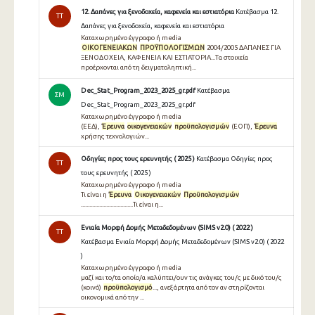
12. Δαπάνες για ξενοδοχεία, καφενεία και εστιατόρια
Κατέβασμα 12.
TT
Δαπάνες για ξενοδοχεία, καφενεία και εστιατόρια
Καταχωρημένο έγγραφο ή media
ΟΙΚΟΓΕΝΕΙΑΚΩΝ
ΠΡΟΫΠΟΛΟΓΙΣΜΩΝ
2004/2005 ΔΑΠΑΝΕΣ ΓΙΑ
ΞΕΝΟΔΟΧΕΙΑ, ΚΑΦΕΝΕΙΑ ΚΑΙ ΕΣΤΙΑΤΟΡΙΑ...Τα στοιχεία
προέρχονται από τη δειγματοληπτική...
Dec_Stat_Program_2023_2025_gr.pdf
Κατέβασμα
ΣΜ
Dec_Stat_Program_2023_2025_gr.pdf
Καταχωρημένο έγγραφο ή media
(ΕΕΔ),
Έρευνα
οικογενειακών
προϋπολογισμών
(ΕΟΠ),
Έρευνα
χρήσης τεχνολογιών...
Οδηγίες προς τους ερευνητής ( 2025 )
Κατέβασμα Οδηγίες προς
TT
τους ερευνητής ( 2025 )
Καταχωρημένο έγγραφο ή media
Τι είναι η
Έρευνα
Οικογενειακών
Προϋπολογισμών
.....................................Τι είναι η...
Ενιαία Μορφή Δομής Μεταδεδομένων (SIMS v2.0) ( 2022 )
TT
Κατέβασμα Ενιαία Μορφή Δομής Μεταδεδομένων (SIMS v2.0) ( 2022
)
Καταχωρημένο έγγραφο ή media
μαζί και το/τα οποίο/α καλύπτει/ουν τις ανάγκες του/ς με δικό του/ς
(κοινό)
προϋπολογισμό
..., ανεξάρτητα από τον αν στηρίζονται
οικονομικά από την ...