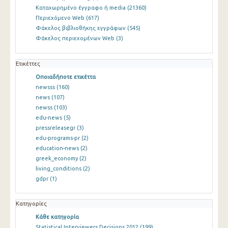
Καταχωρημένο έγγραφο ή media
(21360)
Περιεχόμενο Web
(617)
Φάκελος βιβλιοθήκης εγγράφων
(545)
Φάκελος περιεχομένων Web
(3)
Ετικέττες
Οποιαδήποτε ετικέττα
newsss
(160)
news
(107)
newss
(103)
edu-news
(5)
pressreleasegr
(3)
edu-programs-pr
(2)
education-news
(2)
greek_economy
(2)
living_conditions
(2)
gdpr
(1)
Κατηγορίες
Κάθε κατηγορία
Statistical Interviewers Decisions 2012
(199)