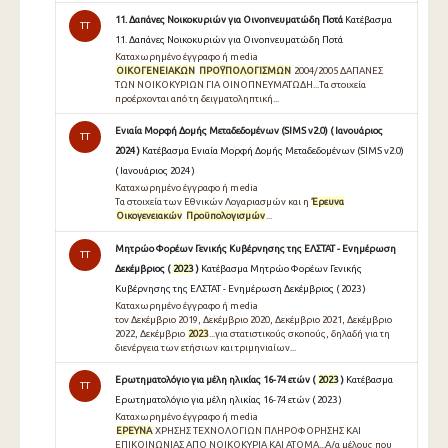
11. Δαπάνες Νοικοκυριών για Οινοπνευματώδη Ποτά
Κατέβασμα
TT
11. Δαπάνες Νοικοκυριών για Οινοπνευματώδη Ποτά
Καταχωρημένο έγγραφο ή media
ΟΙΚΟΓΕΝΕΙΑΚΩΝ
ΠΡΟΫΠΟΛΟΓΙΣΜΩΝ
2004/2005 ΔΑΠΑΝΕΣ
ΤΩΝ ΝΟΙΚΟΚΥΡΙΩΝ ΓΙΑ ΟΙΝΟΠΝΕΥΜΑΤΩΔΗ...Τα στοιχεία
προέρχονται από τη δειγματοληπτική...
Ενιαία Μορφή Δομής Μεταδεδομένων (SIMS v2.0) ( Ιανουάριος
TT
2024 )
Κατέβασμα Ενιαία Μορφή Δομής Μεταδεδομένων (SIMS v2.0)
( Ιανουάριος 2024 )
Καταχωρημένο έγγραφο ή media
Τα στοιχεία των Εθνικών Λογαριασμών και η
Έρευνα
Οικογενειακών
Προϋπολογισμών
...
Μητρώο Φορέων Γενικής Κυβέρνησης της ΕΛΣΤΑΤ - Ενημέρωση
TT
Δεκέμβριος (
2023
)
Κατέβασμα Μητρώο Φορέων Γενικής
Κυβέρνησης της ΕΛΣΤΑΤ - Ενημέρωση Δεκέμβριος ( 2023 )
Καταχωρημένο έγγραφο ή media
τον Δεκέμβριο 2019, Δεκέμβριο 2020, Δεκέμβριο 2021, Δεκέμβριο
2022, Δεκέμβριο
2023
...για στατιστικούς σκοπούς, δηλαδή για τη
διενέργεια των ετήσιων και τριμηνιαίων...
Ερωτηματολόγιο για μέλη ηλικίας 16-74 ετών (
2023
)
Κατέβασμα
TT
Ερωτηματολόγιο για μέλη ηλικίας 16-74 ετών ( 2023 )
Καταχωρημένο έγγραφο ή media
ΕΡΕΥΝΑ
ΧΡΗΣΗΣ ΤΕΧΝΟΛΟΓΙΩΝ ΠΛΗΡΟΦΟΡΗΣΗΣ ΚΑΙ
ΕΠΙΚΟΙΝΩΝΙΑΣ ΑΠΟ ΝΟΙΚΟΚΥΡΙΑ KAI ΑΤΟΜΑ...Α/α μέλους που