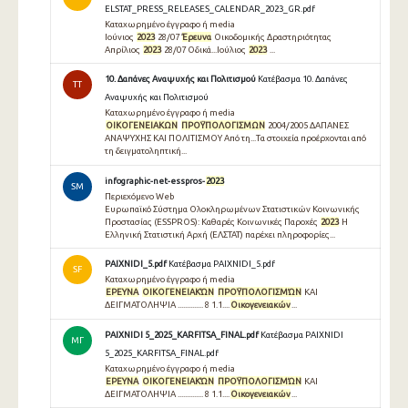
ELSTAT_PRESS_RELEASES_CALENDAR_2023_GR.pdf
Καταχωρημένο έγγραφο ή media
Ιούνιος
2023
28/07
Έρευνα
Οικοδομικής Δραστηριότητας
Απρίλιος
2023
28/07 Οδικά...Ιούλιος
2023
...
10. Δαπάνες Αναψυχής και Πολιτισμού
Κατέβασμα 10. Δαπάνες
TT
Αναψυχής και Πολιτισμού
Καταχωρημένο έγγραφο ή media
ΟΙΚΟΓΕΝΕΙΑΚΩΝ
ΠΡΟΫΠΟΛΟΓΙΣΜΩΝ
2004/2005 ΔΑΠΑΝΕΣ
ΑΝΑΨΥΧΗΣ ΚΑΙ ΠΟΛΙΤΙΣΜΟΥ Από τη...Τα στοιχεία προέρχονται από
τη δειγματοληπτική...
infographic-net-esspros-
2023
SM
Περιεχόμενο Web
Ευρωπαϊκό Σύστημα Ολοκληρωμένων Στατιστικών Κοινωνικής
Προστασίας (ESSPROS): Καθαρές Κοινωνικές Παροχές
2023
Η
Ελληνική Στατιστική Αρχή (ΕΛΣΤΑΤ) παρέχει πληροφορίες...
PAIXNIDI_5.pdf
Κατέβασμα PAIXNIDI_5.pdf
SF
Καταχωρημένο έγγραφο ή media
ΕΡΕΥΝΑ
ΟΙΚΟΓΕΝΕΙΑΚΏΝ
ΠΡΟΫΠΟΛΟΓΙΣΜΏΝ
ΚΑΙ
ΔΕΙΓΜΑΤΟΛΗΨΙΑ .............. 8 1.1....
Οικογενειακών
...
PAIXNIDI 5_2025_KARFITSA_FINAL.pdf
Κατέβασμα PAIXNIDI
ΜΓ
5_2025_KARFITSA_FINAL.pdf
Καταχωρημένο έγγραφο ή media
ΕΡΕΥΝΑ
ΟΙΚΟΓΕΝΕΙΑΚΏΝ
ΠΡΟΫΠΟΛΟΓΙΣΜΏΝ
ΚΑΙ
ΔΕΙΓΜΑΤΟΛΗΨΙΑ .............. 8 1.1....
Οικογενειακών
...