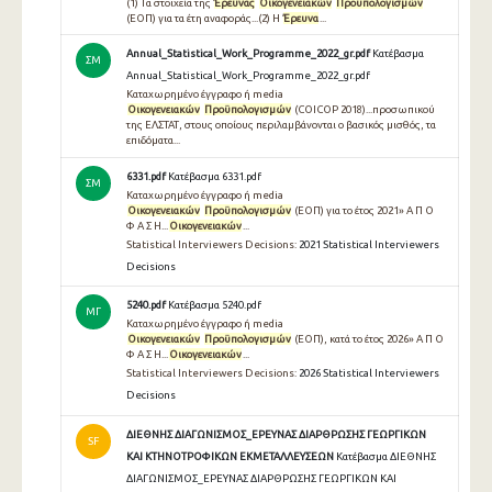
(1) Τα στοιχεία της
Έρευνας
Οικογενειακών
Προϋπολογισμών
(ΕΟΠ) για τα έτη αναφοράς...(2) Η
Έρευνα
...
Annual_Statistical_Work_Programme_2022_gr.pdf
Κατέβασμα
ΣΜ
Annual_Statistical_Work_Programme_2022_gr.pdf
Καταχωρημένο έγγραφο ή media
Οικογενειακών
Προϋπολογισμών
(COICOP 2018)...προσωπικού
της ΕΛΣΤΑΤ, στους οποίους περιλαμβάνονται ο βασικός μισθός, τα
επιδόματα...
6331.pdf
Κατέβασμα 6331.pdf
ΣΜ
Καταχωρημένο έγγραφο ή media
Οικογενειακών
Προϋπολογισμών
(ΕΟΠ) για το έτος 2021» Α Π Ο
Φ Α Σ Η...
Οικογενειακών
...
Statistical Interviewers Decisions:
2021 Statistical Interviewers
Decisions
5240.pdf
Κατέβασμα 5240.pdf
ΜΓ
Καταχωρημένο έγγραφο ή media
Οικογενειακών
Προϋπολογισμών
(ΕΟΠ), κατά το έτος 2026» Α Π Ο
Φ Α Σ Η...
Οικογενειακών
...
Statistical Interviewers Decisions:
2026 Statistical Interviewers
Decisions
ΔΙΕΘΝΗΣ ΔΙΑΓΩΝΙΣΜΟΣ_ΕΡΕΥΝΑΣ ΔΙΑΡΘΡΩΣΗΣ ΓΕΩΡΓΙΚΩΝ
SF
ΚΑΙ ΚΤΗΝΟΤΡΟΦΙΚΩΝ ΕΚΜΕΤΑΛΛΕΥΣΕΩΝ
Κατέβασμα ΔΙΕΘΝΗΣ
ΔΙΑΓΩΝΙΣΜΟΣ_ΕΡΕΥΝΑΣ ΔΙΑΡΘΡΩΣΗΣ ΓΕΩΡΓΙΚΩΝ ΚΑΙ