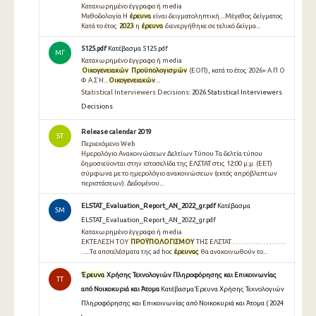
Καταχωρημένο έγγραφο ή media
Μεθοδολογία Η
έρευνα
είναι δειγματοληπτική....Μέγεθος δείγματος
Κατά το έτος
2023
η
έρευνα
διενεργήθηκε σε τελικό δείγμα...
5125.pdf
Κατέβασμα 5125.pdf
ΜΓ
Καταχωρημένο έγγραφο ή media
Οικογενειακών
Προϋπολογισμών
(ΕΟΠ), κατά το έτος 2026» Α Π Ο
Φ Α Σ Η...
Οικογενειακών
...
Statistical Interviewers Decisions:
2026 Statistical Interviewers
Decisions
Release calendar 2019
ST
Περιεχόμενο Web
Ημερολόγιο Ανακοινώσεων Δελτίων Τύπου Τα δελτία τύπου
δημοσιεύονται στην ιστοσελίδα της ΕΛΣΤΑΤ στις 12:00 μ.μ. (EET)
σύμφωνα με το ημερολόγιο ανακοινώσεων (εκτός απρόβλεπτων
περιστάσεων). Δεδομένου...
ELSTAT_Evaluation_Report_AN_2022_gr.pdf
Κατέβασμα
SM
ELSTAT_Evaluation_Report_AN_2022_gr.pdf
Καταχωρημένο έγγραφο ή media
ΕΚΤΕΛΕΣΗ ΤΟΥ
ΠΡΟΫΠΟΛΟΓΙΣΜΟΥ
ΤΗΣ ΕΛΣΤΑΤ . . . . . . . . . . . . . . . . . . .
. ....Τα αποτελέσματα της ad hoc
έρευνας
θα ανακοινωθούν το...
Έρευνα
Χρήσης Τεχνολογιών Πληροφόρησης και Επικοινωνίας
TT
από Νοικοκυριά και Άτομα
Κατέβασμα Έρευνα Χρήσης Τεχνολογιών
Πληροφόρησης και Επικοινωνίας από Νοικοκυριά και Άτομα ( 2024