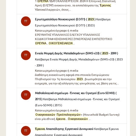
1
ΕΡΕΥΝΑ
ΥΔΑΤΟΚΑΛΛΙΕΡΓΕΙΩΝ: 2024 Η Ελληνική Στατιστική
Αρχή (ΕΛΣΤΑΤ) ανακοινώνει...τα αποτελέσματα της
Έρευνας
Υδατοκαλλιεργειών, έτους...
Ερωτηματολόγιο Νοικοκυριού (ΕΟΠ1) (
2023
)
Κατέβασμα
TT
Ερωτηματολόγιο Νοικοκυριού (ΕΟΠ1) ( 2023 )
Καταχωρημένο έγγραφο ή media
ΕΡΕΥΝΗΤΗΣ ΥΠΑΛΛΗΛΟΣ ΕΛΕΓΧΟΥ ΥΠΑΛΛΗΛΟΣ
ΚΩΔΙΚΟΓΡΑΦΗΣΗΣΗΜΕΡΕΣ ΣΥΝΕΡΓΑΣΙΑΣ ΕΜΠΙΣΤΕΥΤΙΚΟ
ΕΡΕΥΝΑ
...
ΟΙΚΟΓΕΝΕΙΑΚΩΝ
...
Ενιαία Μορφή Δομής Μεταδεδομένων (SIMS v2.0) (
2023
- 2099 )
TT
Κατέβασμα Ενιαία Μορφή Δομής Μεταδεδομένων (SIMS v2.0) ( 2023
- 2099 )
Καταχωρημένο έγγραφο ή media
διαθέσιμη ανακοίνωση αφορά στα στοιχεία Εκτιμώμενου
Πληθυσμού την 1η Ιανουαρίου
2023
...βιωσιμότητα και την
ευημερία, για την αξιολόγηση της γονιμότητας ως βάση για τις...
Μεθοδολογικό σημείωμα - Έννοιες και Ορισμοί (Euro-SDMX) (
TT
2015 )
Κατέβασμα Μεθοδολογικό σημείωμα - Έννοιες και Ορισμοί
(Euro-SDMX) ( 2015 )
Καταχωρημένο έγγραφο ή media
Οικογενειακών
Προϋπολογισμών
» (Household Budget Survey)
είναι μία εθνική
έρευνα
...
Οικογενειακών
...
Έρευνα
Απασχόλησης Εργατικού Δυναμικού
Κατέβασμα Έρευνα
TT
Απασχόλησης Εργατικού Δυναμικού