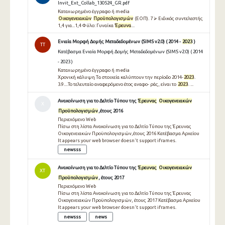
Invit_Ext_Collab_130524_GR.pdf
Καταχωρημένο έγγραφο ή media
Οικογενειακών
Προϋπολογισμών
(ΕΟΠ). 7 ⮚ Ειδικός συντελεστής
1,4 για...1,4 Φύλο: Γυναίκα
Έρευνα
...
Ενιαία Μορφή Δομής Μεταδεδομένων (SIMS v2.0) ( 2014 -
2023
)
TT
Κατέβασμα Ενιαία Μορφή Δομής Μεταδεδομένων (SIMS v2.0) ( 2014
- 2023 )
Καταχωρημένο έγγραφο ή media
Χρονική κάλυψη Τα στοιχεία καλύπτουν την περίοδο 2014-
2023
.
3.9....Το τελευταίο αναφερόμενο έτος αναφο- ράς, είναι το
2023
. ...
Ανακοίνωση για το Δελτίο Τύπου της
Έρευνας
Οικογενειακών
Χ
Προϋπολογισμών
,έτους 2016
Περιεχόμενο Web
Πίσω στη λίστα Ανακοίνωση για το Δελτίο Τύπου της Έρευνας
Οικογενειακών Προϋπολογισμών,έτους 2016 Κατέβασμα Αρχείου
It appears your web browser doesn't support iframes.
newsss
Ανακοίνωση για το Δελτίο Τύπου της
Έρευνας
Οικογενειακών
ΧΤ
Προϋπολογισμών
, έτους 2017
Περιεχόμενο Web
Πίσω στη λίστα Ανακοίνωση για το Δελτίο Τύπου της Έρευνας
Οικογενειακών Προϋπολογισμών, έτους 2017 Κατέβασμα Αρχείου
It appears your web browser doesn't support iframes.
newsss
news