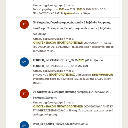
)
Καταχωρημένο έγγραφο ή media
Βασικά μεγέθη ετών
2023
και 2024.
2023
% 2024 % ΣΥΝΟΛΟ
ΠΛΗΘΥΣΜΟΥ ΧΩΡΑΣ...Η
έρευνα
διενεργήθηκε...
09. Υπηρεσίες Παραθερισμού, Διακοπών ή Ταξιδιών Αναψυχής
TT
Κατέβασμα 09. Υπηρεσίες Παραθερισμού, Διακοπών ή Ταξιδιών
Αναψυχής
Καταχωρημένο έγγραφο ή media
ΟΙΚΟΓΕΝΕΙΑΚΩΝ
ΠΡΟΫΠΟΛΟΓΙΣΜΩΝ
2004/2005 ΥΠΗΡΕΣΙΕΣ
ΠΑΡΑΘΕΡΙΣΜΟΥ, ΔΙΑΚΟΠΩΝ ΄Η...Τα στοιχεία προέρχονται από τη
δειγματοληπτική...
TENDER_INFRASTRUCTURE_30-11-
2023
.pdf
Κατέβασμα
SM
TENDER_INFRASTRUCTURE_30-11-2023.pdf
Καταχωρημένο έγγραφο ή media
ΣΥΝΟΛΙΚΟΣ
ΠΡΟΫΠΟΛΟΓΙΣΜΟΣ
Ο συνολικός
προϋπολογισμός
ανέρχεται στο ποσό των εννιακοσίων...εξόδων της ΕΛΣΤΑΤ οικον.
έτους...
04. Δαπάνες και Συνθήκες Στέγασης
Κατέβασμα 04. Δαπάνες και
TT
Συνθήκες Στέγασης
Καταχωρημένο έγγραφο ή media
ΟΙΚΟΓΕΝΕΙΑΚΩΝ
ΠΡΟΫΠΟΛΟΓΙΣΜΩΝ
2004/2005 ΔΑΠΑΝΕΣ ΚΑΙ
ΣΥΝΘΗΚΕΣ ΣΤΕΓΑΣΗΣ Από τη Γενική...Τα στοιχεία προέρχονται από
τη δειγματοληπτική...
Invit_Ext_Collab_130524_GR.pdf
Κατέβασμα
SM