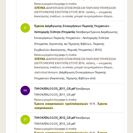
Καταχωρημένο έγγραφο ή media
ΕΡΕΥΝΑ
ΔΙΑΡΘΡΩΣΗΣ ΕΠΙΧΕΙΡΗΣΕΩΝ ΠΑΡΟΧΗΣ ΥΠΗΡΕΣΙΩN
(ΛΕΠΤΟΜΕΡΗΣ ΕΝΟΤΗΤΑ) ΕΤΟΥΣ 2014...πελάτη, – υπηρεσίες
διαχείρισης σχεδίων, οι οποίες μπορεί να εμπεριέχουν έλεγχο...
Έρευνα
Διάρθρωσης Επιχειρήσεων Παροχής Υπηρεσιών -
ST
Λεπτομερής Ενότητα (Υπηρεσίες
Κατέβασμα Έρευνα Διάρθρωσης
Επιχειρήσεων Παροχής Υπηρεσιών - Λεπτομερής Ενότητα
(Υπηρεσίες Λογιστικής και Τήρησης Βιβλίων, Παροχής
Συμβουλών Διαχείρισης, Νομικές Υπηρεσίες) ( 2016 )
Καταχωρημένο έγγραφο ή media
ΕΡΕΥΝΑ
ΔΙΑΡΘΡΩΣΗΣ ΕΠΙΧΕΙΡΗΣΕΩΝ ΠΑΡΟΧΗΣ ΥΠΗΡΕΣΙΩN
(ΛΕΠΤΟΜΕΡΗΣ ΕΝΟΤΗΤΑ) ΕΤΟΥΣ 2016...πελάτη, – υπηρεσίες
διαχείρισης σχεδίων, οι οποίες μπορεί να εμπεριέχουν έλεγχο...
statistical domain:
Διάρθρωση Επιχειρήσεων Παροχής
Υπηρεσιών (Λογιστικής, Τήρησης Βιβλίων κλπ)
TIMOKATALOGOS_2011_GR.pdf
Κατέβασμα
KK
TIMOKATALOGOS_2011_GR.pdf
Καταχωρημένο έγγραφο ή media
Έρευνα
οικογενειακών
προϋπολογισμών
1974....
Έρευνα
οικογενειακών
...
TIMOKATALOGOS_2012_GR.pdf
Κατέβασμα
ST
TIMOKATALOGOS_2012_GR.pdf
Καταχωρημένο έγγραφο ή media
Έρευνα
οικογενειακών
προϋπολογισμών
1974....
Έρευνα