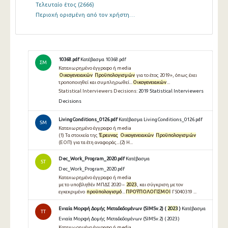
Τελευταίο έτος
(2666)
Περιοχή ορισμένη από τον χρήστη…
10368.pdf
Κατέβασμα 10368.pdf
ΣΜ
Καταχωρημένο έγγραφο ή media
Οικογενειακών
Προϋπολογισμών
για το έτος 2019», όπως έχει
τροποποιηθεί και συμπληρωθεί...
Οικογενειακών
...
Statistical Interviewers Decisions:
2019 Statistical Interviewers
Decisions
LivingConditions_0126.pdf
Κατέβασμα LivingConditions_0126.pdf
SM
Καταχωρημένο έγγραφο ή media
(1) Τα στοιχεία της
Έρευνας
Οικογενειακών
Προϋπολογισμών
(ΕΟΠ) για τα έτη αναφοράς...(2) Η...
Dec_Work_Program_2020.pdf
Κατέβασμα
ST
Dec_Work_Program_2020.pdf
Καταχωρημένο έγγραφο ή media
με το υποβληθέν ΜΠΔΣ 2020 –
2023
, και σύγκριση με τον
εγκεκριμένο
προϋπολογισμό
...
ΠΡΟΫΠΟΛΟΓΙΣΜΟΙ
Γ5040319 ...
Ενιαία Μορφή Δομής Μεταδεδομένων (SIMSv.2) (
2023
)
Κατέβασμα
TT
Ενιαία Μορφή Δομής Μεταδεδομένων (SIMSv.2) ( 2023 )
Καταχωρημένο έγγραφο ή media