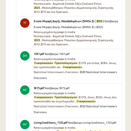
Νηπιαγωγεία - Δημοτικά Σχολεία Λήξη Σχολικού Έτους
2023
...Μεσοπρόθεσμου Πλαισίου Δημοσιονομικής Στρατηγικής
2012-2015 και του Κρατικού...
Ενιαία Μορφή Δομής Μεταδεδομένων (SIMSv.2) (
2023
)
Κατέβασμα
TT
Ενιαία Μορφή Δομής Μεταδεδομένων (SIMSv.2) ( 2023 )
Καταχωρημένο έγγραφο ή media
Νηπιαγωγεία - Δημοτικά Σχολεία Λήξη Σχολικού Έτους
2023
...Μεσοπρόθεσμου Πλαισίου Δημοσιονομικής Στρατηγικής
2012-2015 και του Κρατικού...
1541.pdf
Κατέβασμα 1541.pdf
ΣΜ
Καταχωρημένο έγγραφο ή media
Οικογενειακών
Προϋπολογισμών
(ΕΟΠ) για το έτος 2020», όπως
έχει τροποποιηθεί και...
Οικογενειακών
...
Statistical Interviewers Decisions:
2020 Statistical Interviewers
Decisions
5973.pdf
Κατέβασμα 5973.pdf
ΜΓ
Καταχωρημένο έγγραφο ή media
Οικογενειακών
Προϋπολογισμών
(ΕΟΠ), έτους 2022», όπως έχει
τροποποιηθεί και συμπληρωθεί...
Οικογενειακών
...
Statistical Interviewers Decisions:
2022 Statistical Interviewers
Decisions
LivingConditions_1125.pdf
Κατέβασμα LivingConditions_1125.pdf
ΜΓ
Καταχωρημένο έγγραφο ή media