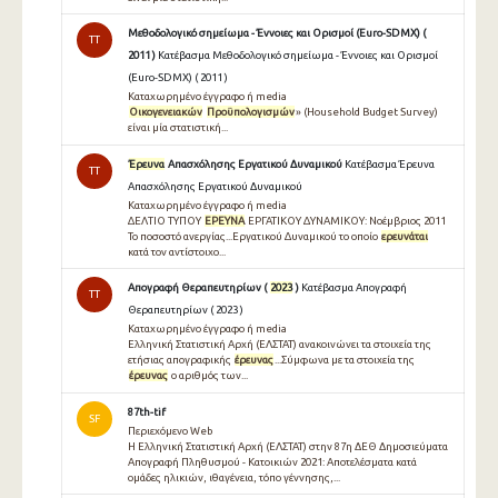
Μεθοδολογικό σημείωμα - Έννοιες και Ορισμοί (Euro-SDMX) (
TT
2011 )
Κατέβασμα Μεθοδολογικό σημείωμα - Έννοιες και Ορισμοί
(Euro-SDMX) ( 2011 )
Καταχωρημένο έγγραφο ή media
Οικογενειακών
Προϋπολογισμών
» (Household Budget Survey)
είναι μία στατιστική...
Έρευνα
Απασχόλησης Εργατικού Δυναμικού
Κατέβασμα Έρευνα
TT
Απασχόλησης Εργατικού Δυναμικού
Καταχωρημένο έγγραφο ή media
∆ΕΛΤΙΟ ΤΥΠΟΥ
ΕΡΕΥΝΑ
ΕΡΓΑΤΙΚΟΥ ∆ΥΝΑΜΙΚΟΥ: Νοέµβριος 2011
Το ποσοστό ανεργίας...Εργατικού ∆υναµικού το οποίο
ερευνάται
κατά τον αντίστοιχο...
Απογραφή Θεραπευτηρίων (
2023
)
Κατέβασμα Απογραφή
TT
Θεραπευτηρίων ( 2023 )
Καταχωρημένο έγγραφο ή media
Ελληνική Στατιστική Αρχή (ΕΛΣΤΑΤ) ανακοινώνει τα στοιχεία της
ετήσιας απογραφικής
έρευνας
...Σύμφωνα με τα στοιχεία της
έρευνας
ο αριθμός των...
87th-tif
SF
Περιεχόμενο Web
Η Ελληνική Στατιστική Αρχή (ΕΛΣΤΑΤ) στην 87η ΔΕΘ Δημοσιεύματα
Απογραφή Πληθυσμού - Κατοικιών 2021: Αποτελέσματα κατά
ομάδες ηλικιών, ιθαγένεια, τόπο γέννησης,...