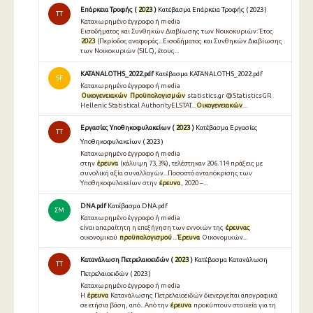
Επάρκεια Τροφής (
2023
)
Κατέβασμα Επάρκεια Τροφής ( 2023 )
TT
Καταχωρημένο έγγραφο ή media
Εισοδήματος και Συνθηκών Διαβίωσης των Νοικοκυριών: Έτος
2023
(Περίοδος αναφοράς...Εισοδήματος και Συνθηκών Διαβίωσης
των Νοικοκυριών (SILC), έτους...
KATANALOTHS_2022.pdf
Κατέβασμα KATANALOTHS_2022.pdf
SF
Καταχωρημένο έγγραφο ή media
Οικογενειακών
Προϋπολογισμών
statistics.gr @StatisticsGR
Hellenic Statistical AuthorityELSTAT...
Οικογενειακών
...
Εργασίες Υποθηκοφυλακείων (
2023
)
Κατέβασμα Εργασίες
TT
Υποθηκοφυλακείων ( 2023 )
Καταχωρημένο έγγραφο ή media
στην
έρευνα
(κάλυψη 73,3%), τελέστηκαν 206.114 πράξεις με
συνολική αξία συναλλαγών...Ποσοστό ανταπόκρισης των
Υποθηκοφυλακείων στην
έρευνα
, 2020 –...
DNA.pdf
Κατέβασμα DNA.pdf
ΣΜ
Καταχωρημένο έγγραφο ή media
είναι απαραίτητη η επεξήγηση των εννοιών της
έρευνας
οικονομικού
προϋπολογισμού
...
Έρευνα
Οικονομικών...
Κατανάλωση Πετρελαιοειδών (
2023
)
Κατέβασμα Κατανάλωση
TT
Πετρελαιοειδών ( 2023 )
Καταχωρημένο έγγραφο ή media
Η
έρευνα
Κατανάλωσης Πετρελαιοειδών διενεργείται απογραφικά
σε ετήσια βάση, από...Από την
έρευνα
προκύπτουν στοιχεία για τη