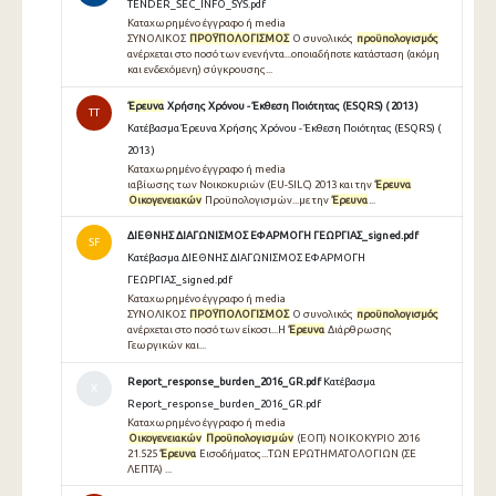
TENDER_SEC_INFO_SYS.pdf
Καταχωρημένο έγγραφο ή media
ΣΥΝΟΛΙΚΟΣ
ΠΡΟΫΠΟΛΟΓΙΣΜΟΣ
Ο συνολικός
προϋπολογισμός
ανέρχεται στο ποσό των ενενήντα...οποιαδήποτε κατάσταση (ακόμη
και ενδεχόμενη) σύγκρουσης...
Έρευνα
Χρήσης Χρόνου - Έκθεση Ποιότητας (ESQRS) ( 2013 )
TT
Κατέβασμα Έρευνα Χρήσης Χρόνου - Έκθεση Ποιότητας (ESQRS) (
2013 )
Καταχωρημένο έγγραφο ή media
ιαβίωσης των Νοικοκυριών (EU-SILC) 2013 και την
Έρευνα
Οικογενειακών
Προϋπολογισµών...µε την
Έρευνα
...
ΔΙΕΘΝΗΣ ΔΙΑΓΩΝΙΣΜΟΣ ΕΦΑΡΜΟΓΗ ΓΕΩΡΓΙΑΣ_signed.pdf
SF
Κατέβασμα ΔΙΕΘΝΗΣ ΔΙΑΓΩΝΙΣΜΟΣ ΕΦΑΡΜΟΓΗ
ΓΕΩΡΓΙΑΣ_signed.pdf
Καταχωρημένο έγγραφο ή media
ΣΥΝΟΛΙΚΟΣ
ΠΡΟΫΠΟΛΟΓΙΣΜΟΣ
Ο συνολικός
προϋπολογισμός
ανέρχεται στο ποσό των είκοσι...Η
Έρευνα
Διάρθρωσης
Γεωργικών και...
Report_response_burden_2016_GR.pdf
Κατέβασμα
Χ
Report_response_burden_2016_GR.pdf
Καταχωρημένο έγγραφο ή media
Οικογενειακών
Προϋπολογισμών
(ΕΟΠ) ΝΟΙΚΟΚΥΡΙΟ 2016
21.525
Έρευνα
Εισοδήματος...ΤΩΝ ΕΡΩΤΗΜΑΤΟΛΟΓΙΩΝ (ΣΕ
ΛΕΠΤΑ) ...