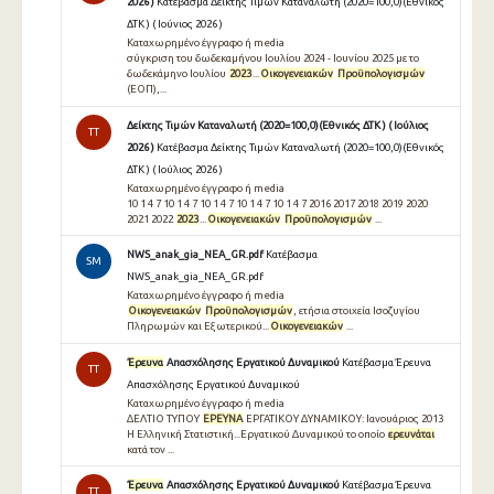
2026 )
Κατέβασμα Δείκτης Τιμών Καταναλωτή (2020=100,0)(Εθνικός
ΔΤΚ ) ( Ιούνιος 2026 )
Καταχωρημένο έγγραφο ή media
σύγκριση του δωδεκαμήνου Ιουλίου 2024 - Ιουνίου 2025 με το
δωδεκάμηνο Ιουλίου
2023
...
Οικογενειακών
Προϋπολογισμών
(ΕΟΠ),...
Δείκτης Τιμών Καταναλωτή (2020=100,0)(Εθνικός ΔΤΚ ) ( Ιούλιος
TT
2026 )
Κατέβασμα Δείκτης Τιμών Καταναλωτή (2020=100,0)(Εθνικός
ΔΤΚ ) ( Ιούλιος 2026 )
Καταχωρημένο έγγραφο ή media
10 1 4 7 10 1 4 7 10 1 4 7 10 1 4 7 10 1 4 7 2016 2017 2018 2019 2020
2021 2022
2023
...
Οικογενειακών
Προϋπολογισμών
...
NWS_anak_gia_NEA_GR.pdf
Κατέβασμα
SM
NWS_anak_gia_NEA_GR.pdf
Καταχωρημένο έγγραφο ή media
Οικογενειακών
Προϋπολογισμών
, ετήσια στοιχεία Ισοζυγίου
Πληρωμών και Εξωτερικού...
Οικογενειακών
...
Έρευνα
Απασχόλησης Εργατικού Δυναμικού
Κατέβασμα Έρευνα
TT
Απασχόλησης Εργατικού Δυναμικού
Καταχωρημένο έγγραφο ή media
∆ΕΛΤΙΟ ΤΥΠΟΥ
ΕΡΕΥΝΑ
ΕΡΓΑΤΙΚΟΥ ∆ΥΝΑΜΙΚΟΥ: Ιανουάριος 2013
Η Ελληνική Στατιστική...Εργατικού ∆υναµικού το οποίο
ερευνάται
κατά τον ...
Έρευνα
Απασχόλησης Εργατικού Δυναμικού
Κατέβασμα Έρευνα
TT