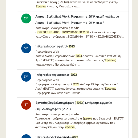
Στατιστική Αρχή (ΕΛΣΤΑΤ) ανακοινώνει τα αποτελέσματα για την
Ερευνα
Κίνησης Μουσείων και...
Annual_Statistical_Work_Programme_2019_gr.pdf
Κατέβασμα
ΣΜ
Annual_Statistical_Work_Programme_2019_gr.pdf
Καταχωρημένο έγγραφο ή media
•
ΟΙΚΟΓΕΝΕΙΑΚΟΙ
ΠΡΟΫΠΟΛΟΓΙΣΜΟΙ
– Στατιστικές για την
κατανάλωση ενέργειας...ΕΙΣΟΔΗΜΑ – ΣΥΝΘΗΚΕΣ ΔΙΑΒΙΩΣΗΣ ΚΑΙ...
infographic-cons-petrol-
2023
SM
Περιεχόμενο Web
Κατανάλωση Πετρελαιοειδών
2023
Από την Ελληνική Στατιστική
Αρχή (ΕΛΣΤΑΤ) ανακοινώνονται τα αποτελέσματα της
Έρευνας
Κατανάλωσης Πετρελαιοειδών ,...
infographic-reg-accounts-
2023
SM
Περιεχόμενο Web
Περιφερειακοί Λογαριασμοί
2023
Από την Ελληνική Στατιστική
Αρχή (ΕΛΣΤΑΤ) ανακοινώνονται τα αποτελέσματα της
Έρευνας
Περιφερειακών Λογαριασμών για...
Εργασίες Συμβολαιογράφων (
2023
)
Κατέβασμα Εργασίες
TT
Συμβολαιογράφων ( 2023 )
Καταχωρημένο έγγραφο ή media
Τα στοιχεία προέρχονται από ετήσια
έρευνα
που διενεργεί η ΕΛΣΤΑΤ
μέσω της συμπλήρωσης...Αριθμός συμβολαιογράφων που
ανταποκρίθηκαν στην
έρευνα
, ...
infographic-hotel-arrivals-
2023