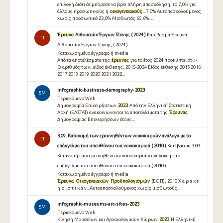
επιλογή διότι δε µπόρεσε να βρει πλήρη απασχόληση, το 7,0% για
άλλους προσωπικούς ή
οικογενειακούς
...7,0% Αυτοπασχολούµενος
χωρίς προσωπικό 23,0% Μισθωτός 65,6% ...
Έρευνα
Αιθουσών Έργων Τέχνης ( 2024 )
Κατέβασμα Έρευνα
TT
Αιθουσών Έργων Τέχνης ( 2024 )
Καταχωρημένο έγγραφο ή media
Από τα αποτελέσματα της
έρευνας
για το έτος 2024 προκύπτει ότι: •
Ο αριθμός των...είδος έκθεσης, 2015-2024 Είδος έκθεσης 2015 2016
2017 2018 2019 2020 2021 2022...
infographic-business-demography-
2023
SM
Περιεχόμενο Web
Δημογραφία Επιχειρήσεων
2023
Από την Ελληνική Στατιστική
Αρχή (ΕΛΣΤΑΤ) ανακοινώνονται τα αποτελέσματα της
Έρευνας
Δημογραφίας Επιχειρήσεων έτους...
3.09. Κατανομή των ερευνηθέντων νοικοκυριών ανάλογα με το
TT
επάγγελμα του υπευθύνου του νοικοκυριού ( 2010 )
Κατέβασμα 3.09.
Κατανομή των ερευνηθέντων νοικοκυριών ανάλογα με το
επάγγελμα του υπευθύνου του νοικοκυριού ( 2010 )
Καταχωρημένο έγγραφο ή media
Έρευνα
Οικογενειακών
Προϋπολογισμών
(ΕΟΠ), 2010 Χ α ρ α κ τ
η ρ ι σ τ ι κ ά ν...Αυτοαπασχολούμενος χωρίς μισθωτούς...
infographic-museums-arc-sites-
2023
SM
Περιεχόμενο Web
Κίνηση Μουσείων και Αρχαιολογικών Χώρων
2023
Η Ελληνική