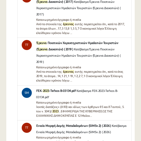
(
Έρευνα
Διακοπών) ( 2017 )
Κατέβασμα Έρευνα Ποιοτικών
Χαρακτηριστικών Ημεδαπών Τουριστών (Έρευνα Διακοπών) (
2017 )
Καταχωρημένο έγγραφο ή media
Από τα στοιχεία της
έρευνας
αυτής παρατηρείται ότι, κατά το 2017,
τα άτομα όλων...17,3 13,8 1,5 5,7 Oικονομικοί λόγοι Έλλειψη
ελεύθερου χρόνου λόγω ...
Έρευνα
Ποιοτικών Χαρακτηριστικών Ημεδαπών Τουριστών
TT
(
Έρευνα
Διακοπών) ( 2019 )
Κατέβασμα Έρευνα Ποιοτικών
Χαρακτηριστικών Ημεδαπών Τουριστών (Έρευνα Διακοπών) (
2019 )
Καταχωρημένο έγγραφο ή media
Από τα στοιχεία της
έρευνας
αυτής παρατηρείται ότι, κατά το έτος
2019, τα άτομα...14,1 21,1 19,1 2,2 7,1 Oικονομικοί λόγοι Έλλειψη
ελεύθερου χρόνου λόγω ...
FEK-
2023
-Tefxos B-03134.pdf
Κατέβασμα FEK-2023-Tefxos B-
SM
03134.pdf
Καταχωρημένο έγγραφο ή media
λοιπές διατάξεις» (Α 90) και ιδίως των άρθρων 85 και 87 αυτού, 5.
του ν. 5043/
2023
...ΕΦΗΜΕΡΙ∆Α ΤΗΣ ΚΥΒΕΡΝΗΣΕΩΣ ΤΗΣ
ΕΛΛΗΝΙΚΗΣ ∆ΗΜΟΚΡΑΤΙΑΣ E 12 Μαΐου...
Ενιαία Μορφή Δομής Μεταδεδομένων (SIMSv.2) ( 2026 )
Κατέβασμα
TT
Ενιαία Μορφή Δομής Μεταδεδομένων (SIMSv.2) ( 2026 )
Καταχωρημένο έγγραφο ή media