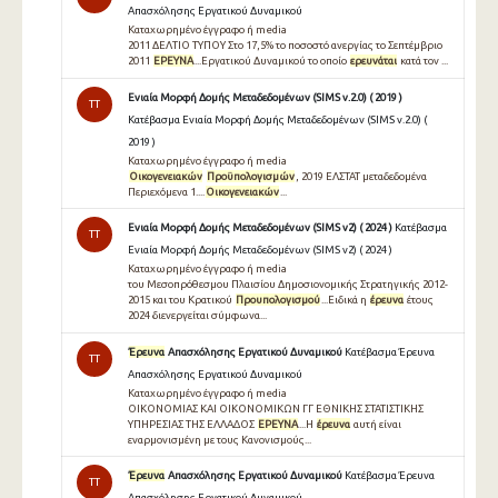
Απασχόλησης Εργατικού Δυναμικού
Καταχωρημένο έγγραφο ή media
2011 ΔΕΛΤΙΟ ΤΥΠΟΥ Στο 17,5% το ποσοστό ανεργίας το Σεπτέμβριο
2011
ΕΡΕΥΝΑ
...Εργατικού Δυναμικού το οποίο
ερευνάται
κατά τον ...
Ενιαία Μορφή Δομής Μεταδεδομένων (SIMS v.2.0) ( 2019 )
TT
Κατέβασμα Ενιαία Μορφή Δομής Μεταδεδομένων (SIMS v.2.0) (
2019 )
Καταχωρημένο έγγραφο ή media
Οικογενειακών
Προϋπολογισμών
, 2019 ΕΛΣΤΑΤ μεταδεδομένα
Περιεχόμενα 1....
Οικογενειακών
...
Ενιαία Μορφή Δομής Μεταδεδομένων (SIMS v2) ( 2024 )
Κατέβασμα
TT
Ενιαία Μορφή Δομής Μεταδεδομένων (SIMS v2) ( 2024 )
Καταχωρημένο έγγραφο ή media
του Μεσοπρόθεσμου Πλαισίου Δημοσιονομικής Στρατηγικής 2012-
2015 και του Κρατικού
Προυπολογισμού
...Ειδικά η
έρευνα
έτους
2024 διενεργείται σύμφωνα...
Έρευνα
Απασχόλησης Εργατικού Δυναμικού
Κατέβασμα Έρευνα
TT
Απασχόλησης Εργατικού Δυναμικού
Καταχωρημένο έγγραφο ή media
ΟΙΚΟΝΟΜΙΑΣ ΚΑΙ ΟΙΚΟΝΟΜΙΚΩΝ ΓΓ ΕΘΝΙΚΗΣ ΣΤΑΤΙΣΤΙΚΗΣ
ΥΠΗΡΕΣΙΑΣ ΤΗΣ ΕΛΛΑ∆ΟΣ
ΕΡΕΥΝΑ
...Η
έρευνα
αυτή είναι
εναρµονισµένη µε τους Κανονισµούς...
Έρευνα
Απασχόλησης Εργατικού Δυναμικού
Κατέβασμα Έρευνα
TT
Απασχόλησης Εργατικού Δυναμικού