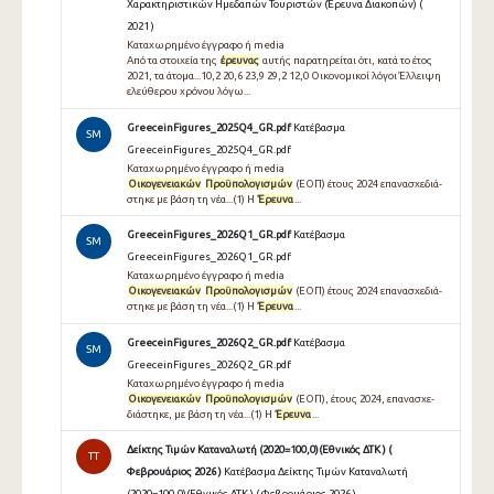
Χαρακτηριστικών Ημεδαπών Τουριστών (Έρευνα Διακοπών) (
2021 )
Καταχωρημένο έγγραφο ή media
Από τα στοιχεία της
έρευνας
αυτής παρατηρείται ότι, κατά το έτος
2021, τα άτομα...10,2 20,6 23,9 29,2 12,0 Oικονομικοί λόγοι Έλλειψη
ελεύθερου χρόνου λόγω...
GreeceinFigures_2025Q4_GR.pdf
Κατέβασμα
SM
GreeceinFigures_2025Q4_GR.pdf
Καταχωρημένο έγγραφο ή media
Οικογενειακών
Προϋπολογισμών
(ΕΟΠ) έτους 2024 επανασχεδιά-
στηκε με βάση τη νέα...(1) Η
Έρευνα
...
GreeceinFigures_2026Q1_GR.pdf
Κατέβασμα
SM
GreeceinFigures_2026Q1_GR.pdf
Καταχωρημένο έγγραφο ή media
Οικογενειακών
Προϋπολογισμών
(ΕΟΠ) έτους 2024 επανασχεδιά-
στηκε με βάση τη νέα...(1) Η
Έρευνα
...
GreeceinFigures_2026Q2_GR.pdf
Κατέβασμα
SM
GreeceinFigures_2026Q2_GR.pdf
Καταχωρημένο έγγραφο ή media
Οικογενειακών
Προϋπολογισμών
(ΕΟΠ), έτους 2024, επανασχε-
διάστηκε, με βάση τη νέα...(1) Η
Έρευνα
...
Δείκτης Τιμών Καταναλωτή (2020=100,0)(Εθνικός ΔΤΚ ) (
TT
Φεβρουάριος 2026 )
Κατέβασμα Δείκτης Τιμών Καταναλωτή
(2020=100,0)(Εθνικός ΔΤΚ ) ( Φεβρουάριος 2026 )