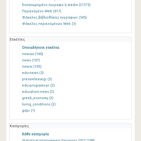
Καταχωρημένο έγγραφο ή media
(21375)
Περιεχόμενο Web
(617)
Φάκελος βιβλιοθήκης εγγράφων
(545)
Φάκελος περιεχομένων Web
(3)
Ετικέττες
Οποιαδήποτε ετικέττα
newsss
(160)
news
(107)
newss
(103)
edu-news
(5)
pressreleasegr
(3)
edu-programs-pr
(2)
education-news
(2)
greek_economy
(2)
living_conditions
(2)
gdpr
(1)
Κατηγορίες
Κάθε κατηγορία
Statistical Interviewers Decisions 2012
(199)