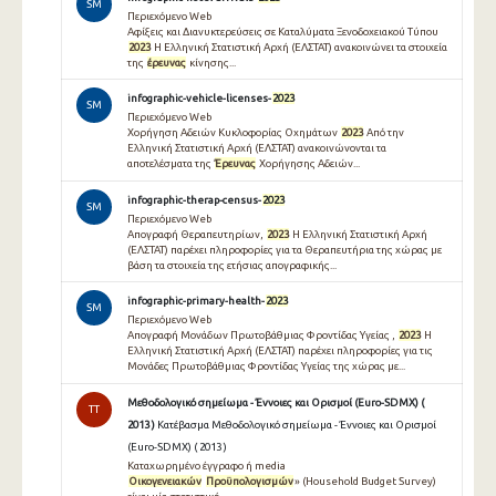
SM
Περιεχόμενο Web
Αφίξεις και Διανυκτερεύσεις σε Καταλύματα Ξενοδοχειακού Τύπου
2023
Η Ελληνική Στατιστική Αρχή (ΕΛΣΤΑΤ) ανακοινώνει τα στοιχεία
της
έρευνας
κίνησης...
infographic-vehicle-licenses-
2023
SM
Περιεχόμενο Web
Χορήγηση Αδειών Κυκλοφορίας Οχημάτων
2023
Από την
Ελληνική Στατιστική Αρχή (ΕΛΣΤΑΤ) ανακοινώνονται τα
αποτελέσματα της
Έρευνας
Χορήγησης Αδειών...
infographic-therap-census-
2023
SM
Περιεχόμενο Web
Απογραφή Θεραπευτηρίων,
2023
Η Ελληνική Στατιστική Αρχή
(ΕΛΣΤΑΤ) παρέχει πληροφορίες για τα Θεραπευτήρια της χώρας με
βάση τα στοιχεία της ετήσιας απογραφικής...
infographic-primary-health-
2023
SM
Περιεχόμενο Web
Απογραφή Μονάδων Πρωτοβάθμιας Φροντίδας Υγείας ,
2023
Η
Ελληνική Στατιστική Αρχή (ΕΛΣΤΑΤ) παρέχει πληροφορίες για τις
Μονάδες Πρωτοβάθμιας Φροντίδας Υγείας της χώρας με...
Μεθοδολογικό σημείωμα - Έννοιες και Ορισμοί (Euro-SDMX) (
TT
2013 )
Κατέβασμα Μεθοδολογικό σημείωμα - Έννοιες και Ορισμοί
(Euro-SDMX) ( 2013 )
Καταχωρημένο έγγραφο ή media
Οικογενειακών
Προϋπολογισμών
» (Household Budget Survey)