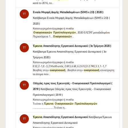
κατά το 2016, το...
Ενιαία Μορφή Δομής Μεταδεδομένων (SIMS v.2.0) ( 2020 )
TT
Κατέβασμα Ενιαία Μορφή Δομής Μεταδεδομένων (SIMS v.2.0) (
2020 )
Καταχωρημένο έγγραφο ή media
Οικογενειακών
Προϋπολογισμών
, 2020 ΕΛΣΤΑΤ μεταδεδομένα
Περιεχόμενα 1....
Οικογενειακών
...
Έρευνα
Απασχόλησης Εργατικού Δυναμικού ( 3ο Τρίμηνο 2020 )
TT
Κατέβασμα Έρευνα Απασχόλησης Εργατικού Δυναμικού ( 3ο
Τρίμηνο 2020 )
Καταχωρημένο έγγραφο ή media
832,2 -1,8 -3,2 Μισθωτός 2.693,6 68,6 2.612,0 2.740,5 3,1 -1,7
Βοηθός στην
οικογενειακή
...Βοηθοί στην
οικογενειακή
επιχείρηση:
τα άτομα που...
Οδηγίες προς τους Ερευνητές - Οικογενειακοί Προϋπολογισμοί (
TT
2019 )
Κατέβασμα Οδηγίες προς τους Ερευνητές - Οικογενειακοί
Προϋπολογισμοί ( 2019 )
Καταχωρημένο έγγραφο ή media
Τι είναι η
Έρευνα
Οικογενειακών
Προϋπολογισμών
.....................................Τι είναι η...
Έρευνα
Απασχόλησης Εργατικού Δυναμικού
Κατέβασμα Έρευνα
TT
Απασχόλησης Εργατικού Δυναμικού
Καταχωρημένο έγγραφο ή media