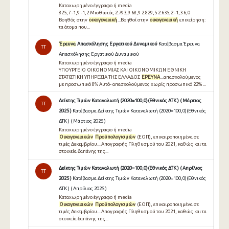
Καταχωρημένο έγγραφο ή media
825,7 -1,9 -1,2 Μισθωτός 2.793,9 68,9 2.829,5 2.635,2 -1,3 6,0
Βοηθός στην
οικογενειακή
...Βοηθοί στην
οικογενειακή
επιχείρηση:
τα άτομα που...
Έρευνα
Απασχόλησης Εργατικού Δυναμικού
Κατέβασμα Έρευνα
TT
Απασχόλησης Εργατικού Δυναμικού
Καταχωρημένο έγγραφο ή media
ΥΠΟΥΡΓΕΙΟ ΟΙΚΟΝΟΜΙΑΣ ΚΑΙ ΟΙΚΟΝΟΜΙΚΩΝ ΕΘΝΙΚΗ
ΣΤΑΤΙΣΤΙΚΗ ΥΠΗΡΕΣΙΑ ΤΗΣ ΕΛΛΑ∆ΟΣ
ΕΡΕΥΝΑ
...απασχολούµενος
µε προσωπικό 8% Αυτό- απασχολούµενος χωρίς προσωπικό 22% ...
Δείκτης Τιμών Καταναλωτή (2020=100,0)(Εθνικός ΔΤΚ ) ( Μάρτιος
TT
2025 )
Κατέβασμα Δείκτης Τιμών Καταναλωτή (2020=100,0)(Εθνικός
ΔΤΚ ) ( Μάρτιος 2025 )
Καταχωρημένο έγγραφο ή media
Οικογενειακών
Προϋπολογισμών
(ΕΟΠ), επικαιροποιημένα σε
τιμές Δεκεμβρίου....Απογραφής Πληθυσμού του 2021, καθώς και τα
στοιχεία δαπάνης της...
Δείκτης Τιμών Καταναλωτή (2020=100,0)(Εθνικός ΔΤΚ ) ( Απρίλιος
TT
2025 )
Κατέβασμα Δείκτης Τιμών Καταναλωτή (2020=100,0)(Εθνικός
ΔΤΚ ) ( Απρίλιος 2025 )
Καταχωρημένο έγγραφο ή media
Οικογενειακών
Προϋπολογισμών
(ΕΟΠ), επικαιροποιημένα σε
τιμές Δεκεμβρίου....Απογραφής Πληθυσμού του 2021, καθώς και τα
στοιχεία δαπάνης της...