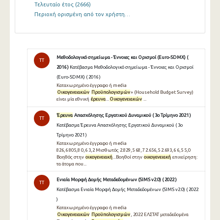
Τελευταίο έτος
(2666)
Περιοχή ορισμένη από τον χρήστη…
Μεθοδολογικό σημείωμα - Έννοιες και Ορισμοί (Euro-SDMX) (
TT
2016 )
Κατέβασμα Μεθοδολογικό σημείωμα - Έννοιες και Ορισμοί
(Euro-SDMX) ( 2016 )
Καταχωρημένο έγγραφο ή media
Οικογενειακών
Προϋπολογισμών
» (Household Budget Survey)
είναι μία εθνική
έρευνα
...
Οικογενειακών
...
Έρευνα
Απασχόλησης Εργατικού Δυναμικού ( 3ο Τρίμηνο 2021 )
TT
Κατέβασμα Έρευνα Απασχόλησης Εργατικού Δυναμικού ( 3ο
Τρίμηνο 2021 )
Καταχωρημένο έγγραφο ή media
826,6 805,8 0,6 3,2 Μισθωτός 2.829,5 68,7 2.656,5 2.693,6 6,5 5,0
Βοηθός στην
οικογενειακή
...Βοηθοί στην
οικογενειακή
επιχείρηση:
τα άτομα που...
Ενιαία Μορφή Δομής Μεταδεδομένων (SIMS v2.0) ( 2022 )
TT
Κατέβασμα Ενιαία Μορφή Δομής Μεταδεδομένων (SIMS v2.0) ( 2022
)
Καταχωρημένο έγγραφο ή media
Οικογενειακών
Προϋπολογισμών
, 2022 ΕΛΣΤΑΤ μεταδεδομένα