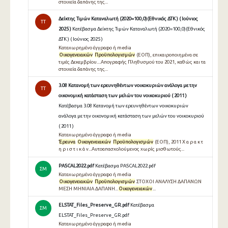
στοιχεία δαπάνης της...
Δείκτης Τιμών Καταναλωτή (2020=100,0)(Εθνικός ΔΤΚ ) ( Ιούνιος
TT
2025 )
Κατέβασμα Δείκτης Τιμών Καταναλωτή (2020=100,0)(Εθνικός
ΔΤΚ ) ( Ιούνιος 2025 )
Καταχωρημένο έγγραφο ή media
Οικογενειακών
Προϋπολογισμών
(ΕΟΠ), επικαιροποιημένα σε
τιμές Δεκεμβρίου....Απογραφής Πληθυσμού του 2021, καθώς και τα
στοιχεία δαπάνης της...
3.08 Κατανομή των ερευνηθέντων νοικοκυριών ανάλογα με την
TT
οικονομική κατάσταση των μελών του νοικοκυριού ( 2011 )
Κατέβασμα 3.08 Κατανομή των ερευνηθέντων νοικοκυριών
ανάλογα με την οικονομική κατάσταση των μελών του νοικοκυριού
( 2011 )
Καταχωρημένο έγγραφο ή media
Έρευνα
Οικογενειακών
Προϋπολογισμών
(ΕΟΠ), 2011 Χ α ρ α κ τ
η ρ ι σ τ ι κ ά ν...Αυτοαπασχολούμενος χωρίς μισθωτούς...
PASCAL2022.pdf
Κατέβασμα PASCAL2022.pdf
ΣΜ
Καταχωρημένο έγγραφο ή media
Οικογενειακών
Προϋπολογισμών
ΣΤΟΧΟΙ ΑΝΑΛΥΣΗ ΔΑΠΑΝΩΝ
ΜΕΣΗ ΜΗΝΙΑΙΑ ΔΑΠΑΝΗ...
Οικογενειακών
...
ELSTAT_Files_Preserve_GR.pdf
Κατέβασμα
ΣΜ
ELSTAT_Files_Preserve_GR.pdf
Καταχωρημένο έγγραφο ή media