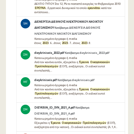
ΔΕΛΤΙΟ ΤΥΠΟΥ Στο 12,1% το ποσοστό ανεργίας το Φεβρουάριο 2010
ΕΡΕΥΝΑ
...Εργατικού Δυναμικού το οποίο
ερευνάται
κατά τον
αντίστοιχο...
ΔΙΕΝΕΡΓΕΙΑ ΔΙΕΘΝΟΥΣ ΗΛΕΚΤΡΟΝΙΚΟΥ ΑΝΟΙΚΤΟΥ
SM
ΔΙΑΓΩΝΙΣΜΟΥ
Κατέβασμα ΔΙΕΝΕΡΓΕΙΑ ΔΙΕΘΝΟΥΣ
ΗΛΕΚΤΡΟΝΙΚΟΥ ΑΝΟΙΚΤΟΥ ΔΙΑΓΩΝΙΣΜΟΥ
Καταχωρημένο έγγραφο ή media
έτους
2023
. 6....έτους
2023
. 7....έτους
2023
. 8.
dieykriniseis_2022.pdf
Κατέβασμα dieykriniseis_2022.pdf
ΣΜ
Καταχωρημένο έγγραφο ή media
Από τον κανόνα αυτόν, εξαιρείται η
Έρευνα
Οικογενειακών
Προϋπολογισμών
(ΕΟΠ), ανεξάρτητα...Οι ειδικοί αυτοί
συντελεστές...
dieykriniseis.pdf
Κατέβασμα dieykriniseis.pdf
ΜΓ
Καταχωρημένο έγγραφο ή media
Από τον κανόνα αυτόν, εξαιρείται η
Έρευνα
Οικογενειακών
Προϋπολογισμών
(ΕΟΠ), ανεξάρτητα...Οι ειδικοί αυτοί
συντελεστές...
DIEYKRIN_ID_SYN_2021_A.pdf
Κατέβασμα
ΣΜ
DIEYKRIN_ID_SYN_2021_A.pdf
Καταχωρημένο έγγραφο ή media
Εξαιρείται η
Έρευνα
Οικογενειακών
Προϋπολογισμών
(ΕΟΠ),
ανεξάρτητα από την κατοχή...Οι ειδικοί αυτοί συντελεστές (Α.:1,4...