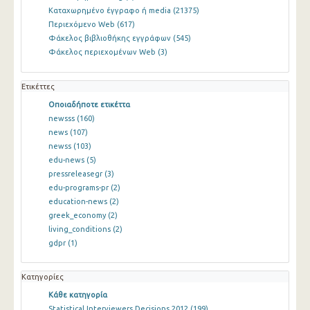
Καταχωρημένο έγγραφο ή media
(21375)
Περιεχόμενο Web
(617)
Φάκελος βιβλιοθήκης εγγράφων
(545)
Φάκελος περιεχομένων Web
(3)
Ετικέττες
Οποιαδήποτε ετικέττα
newsss
(160)
news
(107)
newss
(103)
edu-news
(5)
pressreleasegr
(3)
edu-programs-pr
(2)
education-news
(2)
greek_economy
(2)
living_conditions
(2)
gdpr
(1)
Κατηγορίες
Κάθε κατηγορία
Statistical Interviewers Decisions 2012
(199)