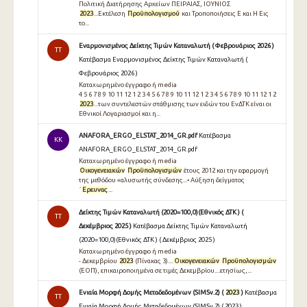
Πολιτική Διατήρησης Αρχείων ΠΕΙΡΑΙΑΣ, ΙΟΥΝΙΟΣ
2023
...Εκτέλεση
Προϋπολογισμού
και Τροποποιήσεις Ε και Η Εις
το...
Εναρμονισμένος Δείκτης Τιμών Καταναλωτή ( Φεβρουάριος 2026 )
TT
Κατέβασμα Εναρμονισμένος Δείκτης Τιμών Καταναλωτή (
Φεβρουάριος 2026 )
Καταχωρημένο έγγραφο ή media
4 5 6 7 8 9 10 11 12 1 2 3 4 5 6 7 8 9 10 11 12 1 2 3 4 5 6 7 8 9 10 11 12 1 2
2023
...των συντελεστών στάθμισης των ειδών του ΕνΔΤΚ είναι οι
Εθνικοί Λογαριασμοί και η...
ANAFORA_ERGO_ELSTAT_2014_GR.pdf
Κατέβασμα
KK
ANAFORA_ERGO_ELSTAT_2014_GR.pdf
Καταχωρημένο έγγραφο ή media
Οικογενειακών
Προϋπολογισμών
έτους 2012 και την εφαρμογή
της μεθόδου «αλυσωτής σύνδεσης...• Αύξηση δείγματος
´
Ερευνας
...
Δείκτης Τιμών Καταναλωτή (2020=100,0)(Εθνικός ΔΤΚ ) (
TT
Δεκέμβριος 2025 )
Κατέβασμα Δείκτης Τιμών Καταναλωτή
(2020=100,0)(Εθνικός ΔΤΚ ) ( Δεκέμβριος 2025 )
Καταχωρημένο έγγραφο ή media
- Δεκεμβρίου
2023
(Πίνακας 3)....
Οικογενειακών
Προϋπολογισμών
(ΕΟΠ), επικαιροποιημένα σε τιμές Δεκεμβρίου....ετησίως,...
Ενιαία Μορφή Δομής Μεταδεδομένων (SIMSv.2) (
2023
)
Κατέβασμα
TT
Ενιαία Μορφή Δομής Μεταδεδομένων (SIMSv.2) ( 2023 )