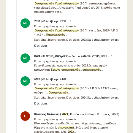
Οικογενειακών
Προϋπολογισμών
(ΕΟΠ), επικαιροποιημένα σε
τιμές Δεκεμβρίου....Απογραφής Πληθυσμού του 2011, καθώς και τα
στοιχεία δαπάνης της...
2318.pdf
Κατέβασμα 2318.pdf
ΜΓ
Καταχωρημένο έγγραφο ή media
Οικογενειακών
Προϋπολογισμών
(ΕΟΠ), για το έτος 2025» Α Π Ο
Φ Α Σ Η...
Οικογενειακών
...
Statistical Interviewers Decisions:
2025 Statistical Interviewers
Decisions
KATANALOTHS_2025.pdf
Κατέβασμα KATANALOTHS_2025.pdf
ΜΓ
Καταχωρημένο έγγραφο ή media
Κατανάλωση, Δαπάνες νοικοκυριών, 2025 Δείκτης τιμών
καταναλωτή
Έρευνα
οικογενειακών
...
οικογενειακών
...
4198.pdf
Κατέβασμα 4198.pdf
ΜΓ
Καταχωρημένο έγγραφο ή media
Οικογενειακών
Προϋπολογισμών
(ΕΟΠ)» Α Π Ο Φ Α Σ Η Έχοντας
υπόψη: 1...
Οικογενειακών
...
Statistical Interviewers Decisions:
2024 Statistical Interviewers
Decisions
Κίνδυνος Φτώχειας (
2023
)
Κατέβασμα Κίνδυνος Φτώχειας ( 2023 )
TT
Καταχωρημένο έγγραφο ή media
Ελάχιστο Εγγυημένο Εισόδημα, το επίδομα στέγασης, το επίδομα
θέρμανσης κ.λπ.),
οικογενειακά
...Μέσο ισοδύναμο ατομικό
διαθέσιμο εισόδημα: 2015-
2023
...