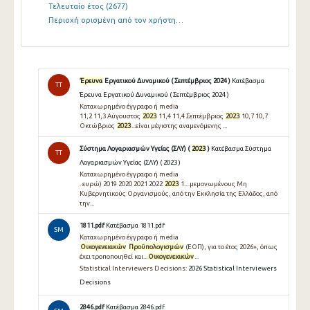
Τελευταίο έτος
(2677)
Περιοχή ορισμένη από τον χρήστη…
Έρευνα
Εργατικού Δυναμικού ( Σεπτέμβριος 2024 )
Κατέβασμα
TT
Έρευνα Εργατικού Δυναμικού ( Σεπτέμβριος 2024 )
Καταχωρημένο έγγραφο ή media
11,2 11,3 Αύγουστος
2023
11,4 11,4 Σεπτέμβριος
2023
10,7 10,7
Οκτώβριος
2023
...είναι μέγιστης αναμενόμενης ...
Σύστημα Λογαριασμών Υγείας (ΣΛΥ) (
2023
)
Κατέβασμα Σύστημα
TT
Λογαριασμών Υγείας (ΣΛΥ) ( 2023 )
Καταχωρημένο έγγραφο ή media
. ευρώ) 2019 2020 2021 2022
2023
1....μεμονωμένους Μη
Κυβερνητικούς Οργανισμούς, από την Εκκλησία της Ελλάδος, από
την...
1811.pdf
Κατέβασμα 1811.pdf
SM
Καταχωρημένο έγγραφο ή media
Οικογενειακών
Προϋπολογισμών
(ΕΟΠ), για το έτος 2026», όπως
έχει τροποποιηθεί και...
Οικογενειακών
...
Statistical Interviewers Decisions:
2026 Statistical Interviewers
Decisions
2846.pdf
Κατέβασμα 2846.pdf