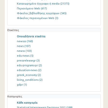
Καταχωρημένο έγγραφο ή media
(21375)
Περιεχόμενο Web
(617)
Φάκελος βιβλιοθήκης εγγράφων
(545)
Φάκελος περιεχομένων Web
(3)
Ετικέττες
Οποιαδήποτε ετικέττα
newsss
(160)
news
(107)
newss
(103)
edu-news
(5)
pressreleasegr
(3)
edu-programs-pr
(2)
education-news
(2)
greek_economy
(2)
living_conditions
(2)
gdpr
(1)
Κατηγορίες
Κάθε κατηγορία
Statistical Interviewers Decisions 2012
(199)