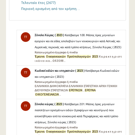
Τελευταίο έτος
(2677)
Περιοχή ορισμένη από τον χρήστη…
Σύνολο Χώρας (
2023
)
Κατέβασμα 1.00. Μέσος όρος μηνιαίων
TT
αγορών και σε είδος απολαβών των νοικοκυριών κατά Αστικές και
Αγροτικές περιοχές και κατά τρόπο κτήσεως. Σύνολο Χώρας ( 2023 )
Καταχωρημένο έγγραφο ή media
Έρευνα
Οικογενειακών
Προϋπολογισμών
2023
Χ α ρ α κ τ η ρ ι σ τ
ι κ ά ν ο ι κ ο.... 0.92 0.98...
Κωδικοί ειδών και υπηρεσιών (
2023
)
Κατέβασμα Κωδικοί ειδών
TT
και υπηρεσιών ( 2023 )
Καταχωρημένο έγγραφο ή media
ΕΛΛΗΝΙΚΗ ΔΗΜΟΚΡΑΤΙΑ ΕΛΛΗΝΙΚΗ ΣΤΑΤΙΣΤΙΚΗ ΑΡΧΗ ΓΕΝΙΚΗ
ΔΙΕΥΘΥΝΣΗ ΣΤΑΤΙΣΤΙΚΩΝ
ΕΡΕΥΝΩΝ
...
ΕΡΕΥΝΑ
ΟΙΚΟΓΕΝΕΙΑΚΩΝ
...
Σύνολο χώρας (
2023
)
Κατέβασμα 2.01. Μέσος όρος μηνιαίων
TT
ποσοτήτων ορισμένων ειδών (τροφίμων και καυσίμων) που
αποκτήθηκαν από τα νοικοκυριά κατά Περιφέρειες και κατά τρόπο
κτήσεως. Σύνολο χώρας ( 2023 )
Καταχωρημένο έγγραφο ή media
Έρευνα
Οικογενειακών
Προϋπολογισμών
2023
Χ α ρ α κ τ η ρ ι σ τ