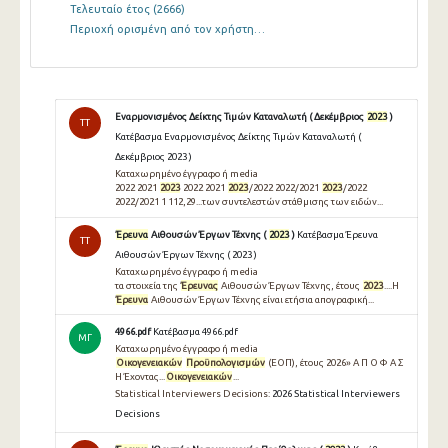
Τελευταίο έτος
(2666)
Περιοχή ορισμένη από τον χρήστη…
Εναρμονισμένος Δείκτης Τιμών Καταναλωτή ( Δεκέμβριος
2023
)
TT
Κατέβασμα Εναρμονισμένος Δείκτης Τιμών Καταναλωτή (
Δεκέμβριος 2023 )
Καταχωρημένο έγγραφο ή media
2022 2021
2023
2022 2021
2023
/2022 2022/2021
2023
/2022
2022/2021 1 112,29...των συντελεστών στάθμισης των ειδών...
Έρευνα
Αιθουσών Έργων Τέχνης (
2023
)
Κατέβασμα Έρευνα
TT
Αιθουσών Έργων Τέχνης ( 2023 )
Καταχωρημένο έγγραφο ή media
τα στοιχεία της
Έρευνας
Αιθουσών Έργων Τέχνης, έτους
2023
....Η
Έρευνα
Αιθουσών Έργων Τέχνης είναι ετήσια απογραφική...
4966.pdf
Κατέβασμα 4966.pdf
ΜΓ
Καταχωρημένο έγγραφο ή media
Οικογενειακών
Προϋπολογισμών
(ΕΟΠ), έτους 2026» Α Π Ο Φ Α Σ
Η Έχοντας...
Οικογενειακών
...
Statistical Interviewers Decisions:
2026 Statistical Interviewers
Decisions