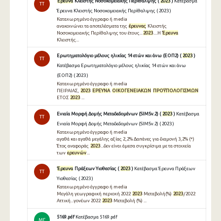
Έρευνα
Κλειστής Νοσοκομειακής Περίθαλψης (
2023
)
Κατέβασμα
TT
Έρευνα Κλειστής Νοσοκομειακής Περίθαλψης ( 2023 )
Καταχωρημένο έγγραφο ή media
ανακοινώνει τα αποτελέσματα της
έρευνας
Κλειστής
Νοσοκομειακής Περίθαλψης του έτους...
2023
....Η
Έρευνα
Κλειστής...
Ερωτηματολόγιο μέλους ηλικίας 14 ετών και άνω (ΕΟΠ2) (
2023
)
TT
Κατέβασμα Ερωτηματολόγιο μέλους ηλικίας 14 ετών και άνω
(ΕΟΠ2) ( 2023 )
Καταχωρημένο έγγραφο ή media
ΠΕΙΡΑΙΑΣ,
2023
ΕΡΕΥΝΑ
ΟΙΚΟΓΕΝΕΙΑΚΩΝ
ΠΡΟΫΠΟΛΟΓΙΣΜΩΝ
ΕΤΟΣ
2023
...
Ενιαία Μορφή Δομής Μεταδεδομένων (SIMSv.2) (
2023
)
Κατέβασμα
TT
Ενιαία Μορφή Δομής Μεταδεδομένων (SIMSv.2) ( 2023 )
Καταχωρημένο έγγραφο ή media
αγαθά και αγαθά μεγάλης αξίας 2,2% Δαπάνες για διαμονή 3,2% (*)
Έτος αναφοράς
2023
...δεν είναι άμεσα συγκρίσιμα με τα στοιχεία
των
ερευνών
...
Έρευνα
Πράξεων Υιοθεσίας (
2023
)
Κατέβασμα Έρευνα Πράξεων
TT
Υιοθεσίας ( 2023 )
Καταχωρημένο έγγραφο ή media
Μεγάλη γεωγραφική περιοχή 2022
2023
Μεταβολή(%)
2023
/2022
Αττική...γονέων 2022
2023
Μεταβολή (%) ...
5169.pdf
Κατέβασμα 5169.pdf
ΜΓ