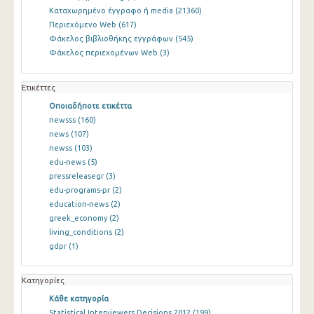
Καταχωρημένο έγγραφο ή media
(21360)
Περιεχόμενο Web
(617)
Φάκελος βιβλιοθήκης εγγράφων
(545)
Φάκελος περιεχομένων Web
(3)
Ετικέττες
Οποιαδήποτε ετικέττα
newsss
(160)
news
(107)
newss
(103)
edu-news
(5)
pressreleasegr
(3)
edu-programs-pr
(2)
education-news
(2)
greek_economy
(2)
living_conditions
(2)
gdpr
(1)
Κατηγορίες
Κάθε κατηγορία
Statistical Interviewers Decisions 2012
(199)