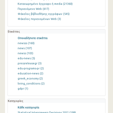
Καταχωρημένο έγγραφο ή media
(21360)
Περιεχόμενο Web
(617)
Φάκελος βιβλιοθήκης εγγράφων
(545)
Φάκελος περιεχομένων Web
(3)
Ετικέττες
Οποιαδήποτε ετικέττα
newsss
(160)
news
(107)
newss
(103)
edu-news
(5)
pressreleasegr
(3)
edu-programs-pr
(2)
education-news
(2)
greek_economy
(2)
living_conditions
(2)
gdpr
(1)
Κατηγορίες
Κάθε κατηγορία
Statistical Interviewers Decisions 2012
(199)