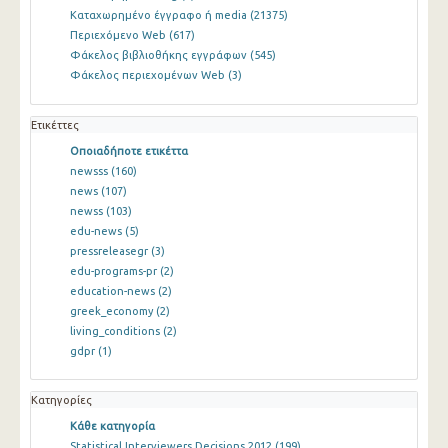
Καταχωρημένο έγγραφο ή media
(21375)
Περιεχόμενο Web
(617)
Φάκελος βιβλιοθήκης εγγράφων
(545)
Φάκελος περιεχομένων Web
(3)
Ετικέττες
Οποιαδήποτε ετικέττα
newsss
(160)
news
(107)
newss
(103)
edu-news
(5)
pressreleasegr
(3)
edu-programs-pr
(2)
education-news
(2)
greek_economy
(2)
living_conditions
(2)
gdpr
(1)
Κατηγορίες
Κάθε κατηγορία
Statistical Interviewers Decisions 2012
(199)